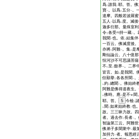
爲
誰我
耶。答。佛
二
一
寶
。以爲
五分
。
一
二
一
達摩。四般若波羅蜜
五人
以爲
度。滅後
一
レ
迦多衍那。曼殊室利
令
各受
持一藏
。
三
一
我聞
也。依
結集伴
一
二
一百云。佛滅度後。
亦將
阿難
。集
是
二
一
二
剛仙論云。八十億那
恒河沙不可思議菩薩
不
至
餘界
。二界
レ
二
一
皆言。如
是我聞。
レ
但顯擧
各各所聞
。
二
一
約
總聞
。佛始終
レ
二
一
阿難是佛得道夜生。
佛時。應
是不
聞
レ
二
耶。答。
5
今檢
二
聞
如來始終教
也
レ
二
一
故。三三昧力故。四
者。過去作
長者
。
二
一
智論第三云。阿難世
佛弟子多聞衆中
最
一
加持力
者。報恩經
一