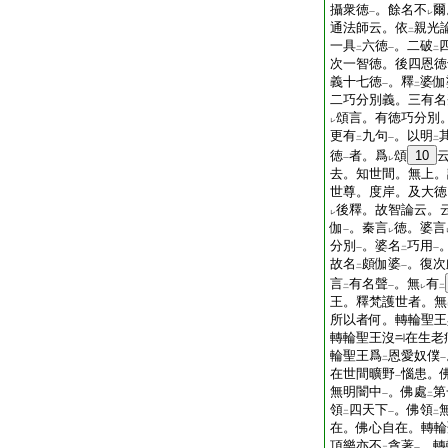
攝衆徳
。餘名不
爾
一
レ
通法師云。依
親光
二
一具
六徳
。二破
二
一
二
次一智徳。後四恩徳
義十七徳
。釋
婆伽
一
二
二巧分別義。三有名
頌言。有徳巧分別
レ
更有
九句
。以明
二
一
二
徳
者。爲
頌
10
一
レ
去。知世間。無上。
世尊。度岸。及大徳
後釋。故智論云。
レ
伽
。秦言
徳。婆言
一
レ
分別
。婆名
巧用
一
二
一
故名
頗伽婆
。復次
二
一
言
有名聲
。無
有
二
一
レ
二
王。釋梵護世者。無
所以者何。轉輪聖王
轉輪聖王沒
在生老
輪聖王爲
恩愛奴僕
二
一
在世間曠野
惱患。
一
無明闇中
。佛處
第
一
二
領
四天下
。佛領
二
一
二
在。佛心自在。轉輪
頂樂亦不
貪著
。轉