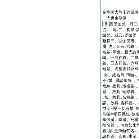
金剛頂大教王經疏卷
大勇金剛撰
8
經婆伽梵 釋曰
從
。爲
二。初擧
一
レ
二
伽梵。或云
婆伽婆
二
一
趣釋曰。婆伽梵者。
魔
也。又有
六義
一
二
一
端嚴
等也。親光論
一
轉。一自在義。二熾
義。五吉祥義。六尊
端嚴。名稱吉祥及尊
知。總名爲
薄伽
レ
二
一
不
繋
屬諸煩惱
。
三
一
燒練
故具
熾盛義
一
二
一
嚴
。故具
端嚴義
一
二
一
知。故具
名稱義
レ
二
一
讃。故具
吉祥義
。
二
一
益安
樂一切有情
一
能破
壞四魔怨
故
一
煩惱魔。陰魔。死魔
徳名號
。何故如來
一
置
如
是薄伽梵名
二
レ
一
諸外道。皆稱
本師
二
一