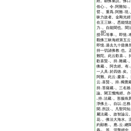
經。願佛重説。佛口
俗心
。令
阿難知
一
二
一
臂
。重爲
阿難
現
一
二
一
二
昧力故者。金剛光經
在王三昧
。悉能憶
一
力
。自能聞也。聞
一
授
等事
。即憶
一
二
觀佛三昧海經第五云
即憶
過去九十億佛
二
持一切諸佛教
也。
一
難陀。此云歡喜
。
一
歡喜賢
。持
雜藏
一
二
一
佛藏
。阿含經。有
一
二
一人具
於四徳
矣。
二
一
阿難。此云
慶喜
。
二
一
云
喜賢
。持
獨覺
二
一
二
持
菩薩藏
。三名雖
二
一
論。闍王懺悔經。亦
持
法藏
。形服殊
レ
二
一
淨佛土
。自以
忩務
一
二
聞
所説
。凡聖同知
二
一
屬法藏
。故智論云
一
花
。佛法大海水。
一
約顯教
。應
云
總
一
レ
二
義
。答。涅槃經中
一