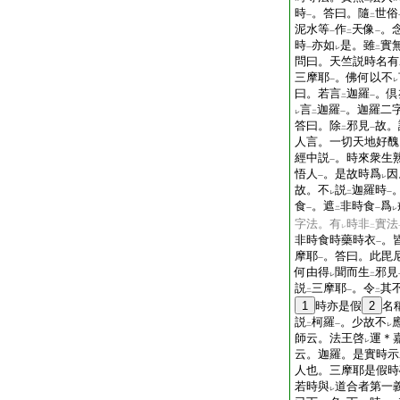
時
。答曰。隨
世俗
一
二
泥水等
作
天像
。
一
二
一
時
亦如
是。雖
實
一
レ
二
問曰。天竺説時名有
三摩耶
。佛何以不
一
レ
曰。若言
迦羅
。倶
二
一
言
迦羅
。迦羅二
レ
二
一
答曰。除
邪見
故。
二
一
人言。一切天地好醜
經中説
。時來衆生
一
悟人
。是故時爲
因
一
レ
故。不
説
迦羅時
レ
二
一
食
。遮
非時食
爲
一
二
一
レ
字法。有
時非
實法
レ
二
非時食時藥時衣
。
一
摩耶
。答曰。此毘
一
何由得
聞而生
邪見
レ
二
説
三摩耶
。令
其
二
一
二
1
時亦是假
2
名
説
柯羅
。少故不
二
一
レ
師云。法王啓
運＊
レ
云。迦羅。是實時示
人也。三摩耶是假時
若時與
道合者第一
レ