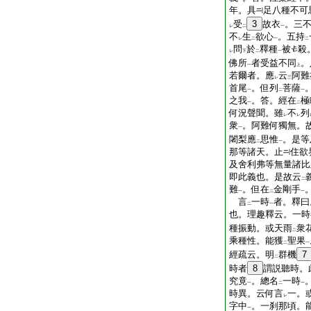
年。具
足八種不可
受
3
故衣
。三
レ
二
一
不
生
欲心
。五持
レ
二
一
二
問
於
釋種
被
殺
レ
下
二
一
佛所
者受益不同
。
一
上
若爾者。應
云
阿難
レ
三
首尾
。但列
菩薩
一
二
一
之我
。答。經在
極
一
二
何況聲聞。雖
不
列
レ
レ
衆
。阿難何獨無。
一
闍梨應
思惟
。是等
二
一
那等諸天。止
住欲
及舍利弗等無量諸比
即此義也。是故云
二
難
。但在
金剛手
一
二
一
言
一時
者。釋曰
二
一
也。理趣釋云。一時
種振動。或天雨
衆
二
乘種性。能獲
聖果
二
一
經疏云。明
群機
7
二
時者
8
謂説聽時。
究竟
。總名
一時
一
二
一
時異。云何言
一。
レ
字中
。一刹那頃。
一