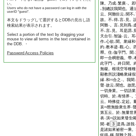
陳。乃成
繁廣
。若
い。
二
一
Users who do not have a password can log in with the
別總説我聞也。通
レ
userID "guest".
云。阿難但云
聞不
レ
レ
故。不
得
言
見。
本文をドラッグして選択するとDDBの見出し語
レ
レ
レ
阿難
。言
見則爲
検索結果が表示されます。
一
レ
二
不
言
見。耳是謂
レ
レ
レ
Select a portion of the text by dragging your
天台引
智論
云。耳
二
一
mouse to view all terms in the text contained in
作
心欲
聞。衆縁和
レ
レ
the DDB. ・
約
教本迹
觀
心。
二
一
レ
釋。住
伽字門。聞
Password Access Policies
二
二
即一合稠密義。帶
二
此字門
。終日聞。
一
無礙。根境空等種種
顯教所説淺略衆縁假
縁
和
合之
。我聞
一
一
聲
故云
聞也。故毘
一
レ
一切身業。一切語業
切時。於
有情界
。
二
一
云。時佛從
定起。
レ
哀
愍無餘衆生界
一
第五云。於
無量世
二
表
演
説如來發生
一
聞
者
3
是爲
誰我
一
二
是諸如來祕密一乘。
何得
稱
阿難之我
レ
二
一