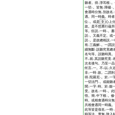
聽者。得
淨耳根
。
二
一
一切
。皆無
障礙
一
二
一
會遇時分無
別故名
レ
二
遇。同一時義。時者
位
。或是
9
心上
一
故。是不想應行蘊所
等。但説
一時
。晝
二
一
説
。又義不定。或
一
説
。是故總相説
一
一
二
有
三義解
。一謂説
二
一
續無斷
説聽究竟總
一
名句等。説聽時異。
不
就
其説聽究竟
レ
二
一
次名後句。乃至一品
何言
一。不
以
久
レ
下
二
非
一時
故。二謂刹
二
一
得
陀羅尼
。於
一
二
一
二
一切法門
。或能聽
一
聞
一字
時。於
餘
二
一
二
受。故名
一時
。此
二
一
悟。簡
中下根
。修
二
一
時。或相會遇時分無
共相會遇同一時義。
此等皆是假名
一時
二
一
時等法。實無
陰入
二