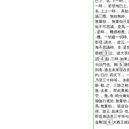
已下。名
下一時
。
二
一
一時
。若登地已上
一
名
上上一時
。具如
二
一
議三際。無始無終。
無量劫
。無量劫只
一
短不可思議。是爲
二
是時
。機感相應。
レ
一
機。一切處一切時
レ
影現
諸水
。故云
二
一
二
海不思議時。非
是
二
那經
3
云。諸大菩
謂
4
超
三時
如來
二
一
句法門也。興
5
唐
則有
過去未來現在
二
約
日行
四天下
。
三
二
一
乃至三十時等
。刹
一
眼
觀
之。三除之相
一
レ
無
去來
。即此實相
二
一
空
。無
有
時分脩
一
レ
二
瑜伽行者於
無量劫
二
一
爲
無量劫
。延促自
二
一
得。故云
如來日
也
二
一
即是身語意三平等句
金剛頂
6
大教王經