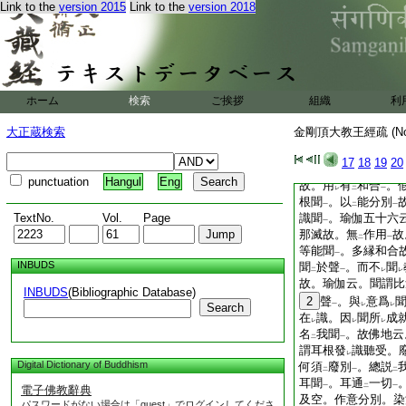
是聞
聲事。從
多因
Link to the
version 2015
Link to the
version 2018
レ
二
言
一法能聞
聲。
レ
二
聞
聲。識亦無色無
レ
レ
聲無
覺亦無
根故。
レ
レ
不
破
聲。在
可聞
レ
レ
二
耳識生。隨
耳識
即
二
一
ホーム
検索
ご挨拶
組織
利
縁
。得
聞
聲。以
一
レ
レ
レ
賁法師云。開者。婆
大正蔵検索
金剛頂大教王經疏 (N
識。法救尊者。識
レ
説。心心所和合能聞
17
18
19
20
非
耳能聞
。亦非
二
一
二
punctuation
Hangul
Eng
故。用
有
和合
。
レ
二
一
根聞
。以
能分別
一
二
一
TextNo.
Vol.
Page
識聞
。瑜伽五十六
一
那滅故。無
作用
故
二
一
等能聞
。多縁和合
一
INBUDS
聞
於聲
。而不
聞
二
一
レ
レ
故。瑜伽云。聞謂比
INBUDS
(Bibliographic Database)
2
聲
。與
意爲
Search
一
レ
レ
在
識。因
聞所
成
レ
レ
レ
名
我聞
。故佛地云
二
一
謂耳根發
識聽受。
レ
Digital Dictionary of Buddhism
何須
廢別
。總説
二
一
二
耳聞
。耳通
一切
一
二
一
電子佛教辭典
及空。作意分別。染
パスワードがない場合は「guest」でログインしてくださ