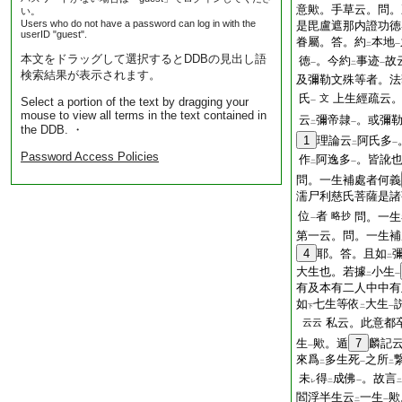
意歟。手草云。問。
い。
Users who do not have a password can log in with the
是毘盧遮那内證功徳
userID "guest".
眷屬。答。約
本地
二
一
本文をドラッグして選択するとDDBの見出し語
徳
。今約
事迹
故
一
二
一
検索結果が表示されます。
及彌勒文殊等者。法
氏
上生經疏云
文
Select a portion of the text by dragging your
一
mouse to view all terms in the text contained in
云
彌帝隷
。或彌
二
一
the DDB. ・
1
理論云
阿氏多
二
一
Password Access Policies
作
阿逸多
。皆訛
二
一
問。一生補處者何義
濡尸利慈氏菩薩是諸
位
者
略抄
問。一生
一
第一云。問。一生補
4
耶。答。且如
二
大生也。若據
小生
二
一
有及本有二人中中有
如
七生等依
大生
下
二
一
私云。此意都
云云
生
歟。遁
7
麟記
一
來爲
多生死
之所
二
一
二
未
得
成佛
。故言
レ
二
一
二
閻浮半生云
一生
歟
二
一