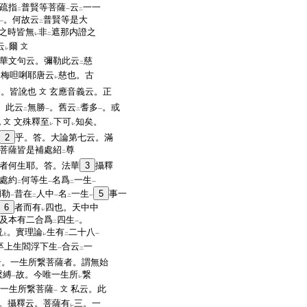
疏指
普賢等菩薩
云
一一
二
一
二
。何故云
普賢等是大
一
二
之時皆無
非
遮那内證之
レ
二
云
爾
文
レ
華文句云。彌勒此云
慈
二
。梅呾唎耶唐云
慈也。古
レ
勒。皆訛也
玄應音義云。正
文
。此云
無勝
。舊云
耆多
。或
二
一
二
一
也
文殊釋至
下可
知矣。
文
レ
レ
2
乎。答。大論第七云。滿
菩薩皆是補處紹
尊
二
者何生耶。答。法華
3
攝釋
處約
何等生
名爲
一生
二
一
二
一
彌勒
昔在
人中
名
一生
5
事一
一
二
一
二
一
6
者而有
四也。天中中
レ
及本有二合爲
四生
。
二
一
説
。實理論
生有
二十八
上
レ
二
一
卒上生閻浮下生
合云
一
一
二
云。一生所繋菩薩者。謂無始
繋縛
故。今唯一生所
繋
一
レ
一生所繋菩薩
私云。此
文
一
。攝釋云。菩薩有
三。一
レ