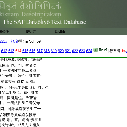
刹
。當
知菩薩法門身有
一
レ
二
十佛刹專約
加持身
故
二
一
互顯歟
論第三十三云。如
釋迦
二
匿給使優陀那戲咲瞿毘
内眷屬
。出家六年苦
二
一
用条件
使い方
English
時彌喜羅陀須那刹多
名
内眷屬
。大眷屬者
二
一
2217_
頼瑜
撰 ) in Vol. 59
須菩提迦旃延富樓那
彌勒文殊師利颰陀婆
612
613
614
615
616
617
618
619
620
621
622
623
624
[行番号:
無
/
處菩薩等是名
大眷
二
引是此釋取
意略抄。彼論是
レ
若釋論
也。問。智論次下
一
身
一者法性生身二者隨
一
如
先説
。法性生身者有
二
一
二
生補處菩薩
侍從
准
文
一
二
身
。何云
生身佛
耶。答。生
一
二
一
身父母生身也。疏生身者
隨世間身是也。故智論
身
。一者法性身二者父母
一
。問。阿難成道夜初生二十
舍利弗等又成道以後弟
眷屬
耶。答。總指
佛在世
一
二
一
初成時
歟。或又九世相入
一