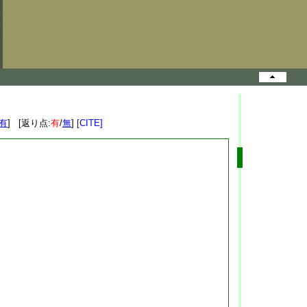
有
] [返り点:
有
/
無
]
[CITE]