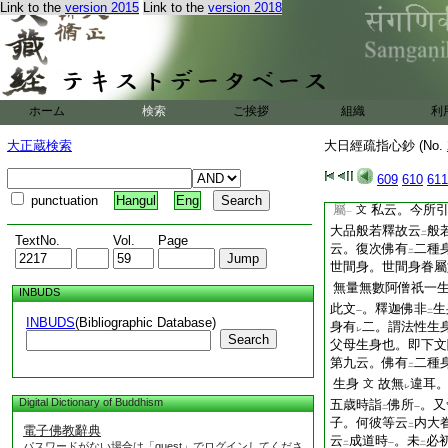
金剛加持身有
十佛
Link to the
version 2015
Link to the
version 2018
二
十佛刹
也
本經
爲言
一
但疏云
智印
者經釋
二
一
又般若釋論等者。智
文佛
。未出家時車
一
耶耶輸陀等諸婇女爲
ホーム
検索
ご挨拶
組織
利
行時五人給仕。得道
羅阿難密跡力士等是
大正蔵検索
大日經疏指心鈔 (No.
舍利弗目連摩訶迦葉
阿泥盧豆等諸聖人及
609
610
611
羅諸阿毘跋致一生補
punctuation
Hangul
Eng
屬
私云。今所
文
一
大品般若釋故云
般
二
TextNo.
Vol.
Page
云。復次佛有
二種
二
世間身。世間身眷屬
無量無數阿僧祇一
INBUDS
此文
。釋迦佛非
生
一
二
INBUDS
(Bibliographic Database)
身有
二。謂法性生
レ
Search
父母生身也。即下文
第九云。佛有
二種
二
生身
故無
違耳
文
レ
Digital Dictionary of Buddhism
五歳時詣
佛所
。又
二
一
子。何彼等云
内大
二
電子佛教辭典
云
成道時
。未
必
パスワードがない場合は「guest」でログインしてくださ
二
一
二