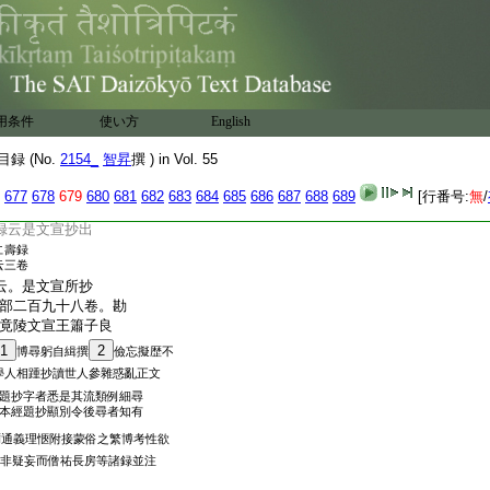
卷
九卷
亦云淨行優婆塞經法
十卷
經録云菩薩決定經
用条件
使い方
English
録云。永明七年文宣王。
録 (No.
2154_
智昇
撰 ) in Vol. 55
莊嚴寺釋慧次等。
677
678
679
680
681
682
683
684
685
686
687
688
689
[行番号:
無
/
録云是文宣抄出
仁壽録
云三卷
云。是文宣所抄
部二百九十八卷。勘
竟陵文宣王簫子良
1
2
博尋躬自緝撰
儉忘擬歴不
學人相踵抄讀世人參雜惑亂正文
題抄字者悉是其流類例細尋
本經題抄顯別令後尋者知有
彌通義理愜附接蒙俗之繁博考性欲
非疑妄而僧祐長房等諸録並注