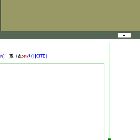
有
] [返り点:
有
/
無
]
[CITE]