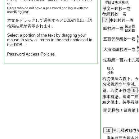
浮餘波失本故也
い。
Users who do not have a password can log in with the
淨度三昧抄一卷
userID "guest".
律經雜抄一卷
本文をドラッグして選択するとDDBの見出し語
7
本起抄經一卷
検索結果が表示されます。
祐云舊
睒抄經一卷
録所載
Select a portion of the text by dragging your
五百梵律經抄一卷
mouse to view all terms in the text contained in
the DDB. ・
大海深嶮抄經一卷
Password Access Policies
法苑經一百八十九
經入
抄數
右從佛法六義下。五
名濫眞經文句増減。
題。若從正收恐
8
推本有憑。進退二途
編之僞末。後學尋覽
開元釋教＊録卷第
10
開元釋教録卷
庚午歳西崇福寺