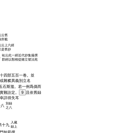
祐云舊
録所載
祐云上六經
並是舊抄
祐云此一經近代抄集撮撰
卷
群經以類相從雖立號法苑
十四部五百一卷。並
或雜糅異義別立名
玉石斯濫。若一例爲僞而
實難詮定。
9
且依舊録
幸詳得失耳
別録
十八
之八
入藏
第十九
録上
沙門智昇撰