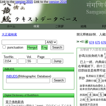
Link to the
version 2015
Link to the
version 2018
抄妙法蓮華經五十九
抄阿毘曇毘婆沙五十
抄維摩經二十六卷
抄菩薩決定要行經
長房録
ホーム
検索
ご挨拶
抄成實論九卷
組織
利
云八卷
右成實論。梁僧祐
大正蔵検索
開元釋教録/附、入藏目
請定林上寺釋僧柔小
於普弘寺共抄出
674
675
676
抄勝鬘經七卷
punctuation
Hangul
Eng
法華經下六部長房
抄爲法捨身經六卷
TextNo.
Vol.
Page
已上一經。内典録
右華嚴經下。四十三
INBUDS
挍群録並是南齊司徒
INBUDS
(Bibliographic Database)
長房録云王愛好
所抄
Search
3
謂傳行後
怠
故擧本綱庶知由委但上
始末自別内典録云既異
4
5
所因然
風味
Digital Dictionary of Buddhism
6
之殊
途有道存焉義
電子佛教辭典
疑經莫不恐渉澆
パスワードがない場合は「guest」でログインしてくださ