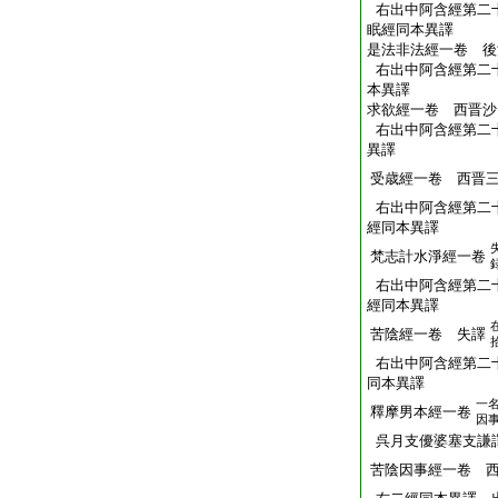
右出中阿含經第二
眠經同本異譯
是法非法經一卷 後
右出中阿含經第二
本異譯
求欲經一卷 西晋沙
右出中阿含經第二
異譯
受歳經一卷 西晋
右出中阿含經第二
經同本異譯
梵志計水淨經一卷
右出中阿含經第二
經同本異譯
苦陰經一卷 失譯
右出中阿含經第二
同本異譯
一
釋摩男本經一卷
因
呉月支優婆塞支謙
苦陰因事經一卷 