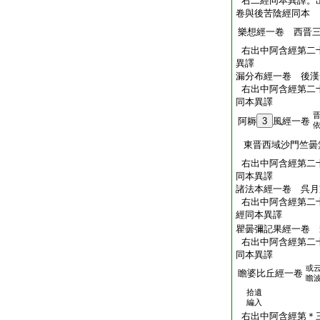
右二經同本異譯。
卷與後苦陰經同本
樂想經一卷 西晋
右出中阿含經第二
異譯
漏分布經一卷 後漢
右出中阿含經第二
同本異譯
阿耨
3
風經一卷
東晋西域沙門竺曇
右出中阿含經第二
同本異譯
諸法本經一卷 呉月
右出中阿含經第二
經同本異譯
瞿曇彌記果經一卷 
右出中阿含經第二
同本異譯
或
瞻婆比丘經一卷
瞻
拾遺
編入
右出中阿含經第＊