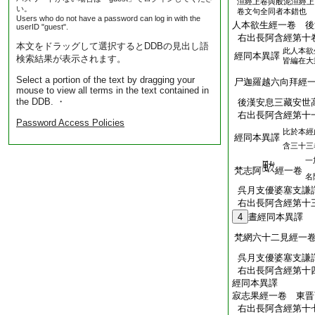
洹經上卷與般泥洹經上
い。
卷文句全同者本錯也
Users who do not have a password can log in with the
人本欲生經一卷 後
userID "guest".
右出長阿含經第十
本文をドラッグして選択するとDDBの見出し語
此人本欲
經同本異譯
検索結果が表示されます。
皆編在大
Select a portion of the text by dragging your
尸迦羅越六向拜經
mouse to view all terms in the text contained in
the DDB. ・
後漢安息三藏安世
右出長阿含經第十
Password Access Policies
比於本經
經同本異譯
含三十三
一
梵志阿
經一卷
名
呉月支優婆塞支謙
右出長阿含經第十
4
晝經同本異譯
梵網六十二見經一
呉月支優婆塞支謙
右出長阿含經第十
經同本異譯
寂志果經一卷 東晋
右出長阿含經第十