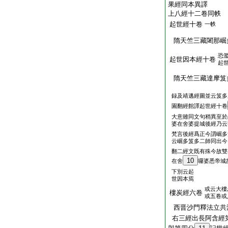
果經同本異譯
上八經十二卷同帙
起世經十卷
一帙
隋天竺三藏闍那崛
恐
起世因本經十卷
起
隋天竺三藏達摩笈
録及靖邁經圖並云笈多
園翻經館譯起世經十卷
大意雖同文句稍異至於
婆在舍婆提城後經乃云
梵言後經爲正今謂崛多
云崛多笈多二師同出今
翻二經文既有殊今故雙
10
在舍
囉婆悉帝城
下別云起
世因本焉
或云大樓
樓炭經六卷
或五卷或
西晋沙門釋法立共
右三經出長阿含經