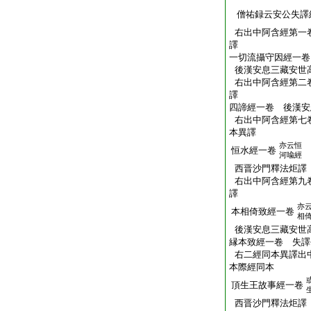
僧祐録云安公失譯
右出中阿含經第一
譯
一切流攝守因經一卷
後漢安息三藏安世
右出中阿含經第二
譯
四諦經一卷 後漢安
右出中阿含經第七
本異譯
亦云恒
恒水經一卷
河喩經
西晋沙門釋法炬譯
右出中阿含經第九
譯
亦
本相倚致經一卷
相
後漢安息三藏安世
縁本致經一卷 失譯
右二經同本異譯出
本際經同本
頂生王故事經一卷
西晋沙門釋法炬譯