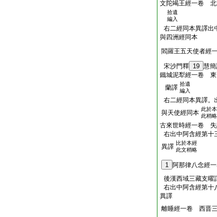
文陀竭王經一卷 北
拾遺
編入
右二經同本異譯出
與四洲經同本
閻羅王五天使者經
宋沙門釋
19
慧簡
鐵城泥犁經一卷 東
拾遺
蘭譯
編入
右二經同本異譯。
此於本
與天使經同本
此稍略
古來世時經一卷 失
右出中阿含經第十
比於本經
異譯
此文稍略
1
阿那律八念經一
後漢西域三藏支曜
右出中阿含經第十
異譯
離睡經一卷 西晋