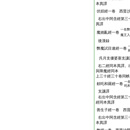
本異譯
伏婬經一卷 西晋
右出中阿含經第三
異譯
一名弊
魔嬈亂經一卷
魔王入
後漢録
弊魔試目連經一卷
呉月支優婆塞支謙
右二經同本異譯。
與降魔經同本
上三十經三十卷同帙
一
頼吒和羅經一卷
吒
支謙譯
右出中阿含經第三
經同本異譯
善生子經一卷 西
右出中阿含經第三
本異譯