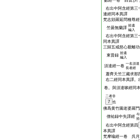
數經一卷 西晋沙
右出中阿含經第三
連經同本異譯
梵志頞羅延問種尊經
拾遺
竺曇無蘭譯
編入
右出中阿含經第三
同本異譯
三歸五戒慈心厭離功
拾遺
東晋録
編入
一名須達
須達經一卷
長者經
蕭齊天竺三藏求那
右二經同本異譯。
卷。與須達哆經同
二者非
7
也
佛爲黄竹園老婆羅門
今
僧祐録中失譯經
拾
右出中阿含經第四
本異譯
梵摩喩經一卷 呉月