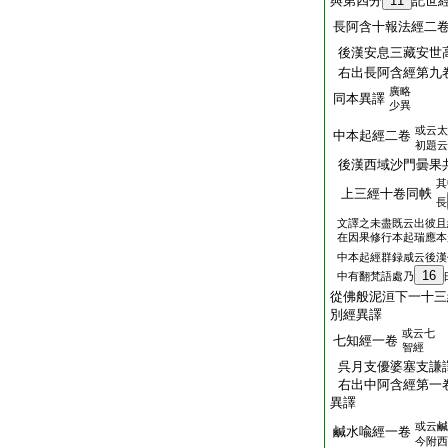
與第四分
11
記世
長阿含十報法經二
後漢安息三藏安世
右出長阿含經第九
廣略
同本異譯
少異
或云太
中本起經二卷
初題云
後漢西域沙門曇果
其
上三經十卷同帙
長
文譯之未盡既云出彼且
在因果修行本起瑞應本
中本起經群録咸云後漢
16
中有翻梵語處乃
從佛般泥洹下一十三
別經異譯
或云七
七知經一卷
智經
呉月支優婆塞支謙
右出中阿含經第一
異譯
或云鹹
鹹水喩經一卷
今附西