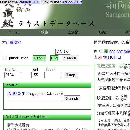
Link to the
version 2015
Link to the
version 2018
右此部經。説事既
僧肇長含序云
雜含四分十誦
別譯雜阿含經二十
譯人姓名必是三
ホーム
検索
ご挨拶
組織
利
秦代譯今附秦録
右此部經與前經文雖
大正蔵検索
開元釋教録/附、入藏目
究。不出前經此但
606
607
608
是四含中
点:
有
/
無
]
[CITE]
punctuation
Hangul
Eng
別經異譯
或
佛般泥洹經二卷
泥
TextNo.
Vol.
Page
西晋河内沙門白法
大般涅槃經三卷
或
INBUDS
東晋平陽沙門釋法
INBUDS
(Bibliographic Database)
或無
般泥洹經二卷
Search
般字
右三經。出長阿含
分遊行經同本異譯
Digital Dictionary of Buddhism
文句多是古譯與功徳賢
電子佛教辭典
上卷無其下卷今爲失源
パスワードがない場合は「guest」でログインしてくださ