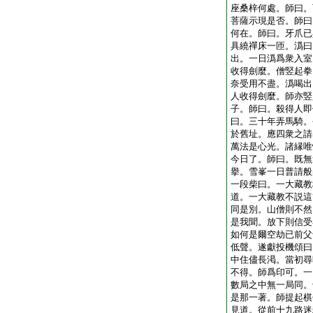
座桑梓何處。師曰。
菩薩示現是否。師曰
何在。師曰。牙爪已
具繞禪床一匝。潙曰
出。一日潙爲衆入室
收得劍麼。僧竪起拳
奈受用不盡。潙喝出
人收得劍麼。師亦竪
子。師曰。殺得人即
曰。三十年弄馬騎。
於舊址。應四衆之請
萬法是心光。諸縁唯
今日了。師曰。既無
擧。雪峯一日普請般
一段柴曰。一大藏教
道。一大藏教不説這
同是別。山僧則不然
是我聞。放下則信受
如何是爾空劫已前父
低聲。遂獻投機頌曰
中住儘長渇。當初尋
不得。師爲印可。一
數局之中無一局同。
是那一著。師提起棋
見道。從前十九路迷