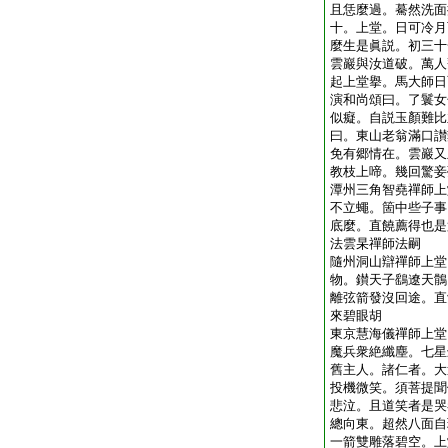
且恁麼過。驀然洗面
十。上堂。日可冷月
麼生是眞説。初三十
雲巖與汝道破。萬人
起上堂擧。馬大師日
演和尚頌曰。了鬟女
似癡。自説玉顏難比
曰。東山老翁滿口讃
免有郷情在。雲巖又
教枝上啼。幾回驚妾
潭州三角智堯禪師上
不立蠅。箇中些子事
底麼。直饒薦得也是
法雲杲禪師法嗣
隨州洞山辯禪師上堂
物。鑚天子鷂遼天鶻
離弦箭發沒回途。直
來碧眼胡
東京慧海儀禪師上堂
魔兵衆絶纖塵。七星
舊主人。諸仁者。大
投機微笑。須菩提聞
悲泣。且道笑者是哭
總向東。超然八面自
一箭雙雕落碧空。上