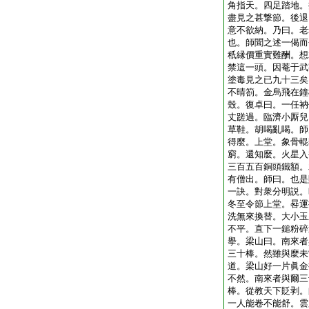
角指天。四足踏地。
盡見之甚撃節。後退
意不欲納。乃曰。老
也。師聞之述一偈而
秖縁價重實難酬。想
禁這一頭。因菴于武
塗毒見之已九十三矣
不晴箚。金烏飛在鐘
殼。復卓曰。一任衲
丈蹉過。臨濟小厮兒
草鞋。胡喝亂喝。師
得麼。上堂。象骨輥
窮。還知麼。火星入
三百五百銅頭鐵額。
有僧出。師曰。也是
一訣。對衆分明説。
冬至令節上堂。晷運
洗無來換替。大小玉
不平。直下一鎚粉碎
擧。梁山曰。南來者
三十棒。然雖與麼未
道。梁山好一片眞金
不然。南來者與爾三
棒。從教天下貶剥。
一人能卷不能舒。雲