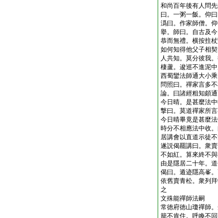
和尚百年後有人問先
曰。一粥一飯。仰曰
潙曰。作家師僧。仰
擧。師曰。自古及今
恭而無禮。横按拄杖
如何知得他父子相契
人共知。莫分彼我。
棲蘆。逡巡不進泥中
西蜀鑾法師通大小乘
問照曰。禪家言多不
論。曰諸經粗知頗通
今日晴。是甚麼法中
撃曰。莫道禪家所言
今日晴畢竟是甚麼法
時分不相應法中收。
居講會以直道示徒不
遂説偈罷講曰。衆賣
不如紅。算來終不與
由是隱居二十年。道
偈曰。遁迹隱高峯。
依舊賣青松。衆列拜
之
文殊能禪師法嗣
常徳府徳山瓊禪師。
籠不肯住。呼喚不回