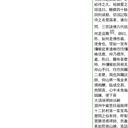
給侍之久。祖鍾愛之
頌送曰。離郷四十餘
回到成都。切須記取
侍之名聲藹著。遂出
問。三世諸佛六代祖
何是這圈
。師曰
邑。如何是佛性義。
便會也。譬如一室有
獼猴從東邊喚狌狌獼
喚倶應。仰乃禮拜。
處。邑曰。爾有甚麼
時。外獼猴欲與相見
仰山手曰。狌狌與爾
二老麼。我也與爾説
師。仰山將一塊金來
價相酬。臨成交易。
然闇喜。心中未免偸
賊贓。便下座
大潙瑃禪師法嗣
眉州中巖慧目蘊能禪
十二於村落一富室爲
册閲之似有得。即裂
寶勝澄甫禪師。所趣
眞如哲徳山繪。造詣