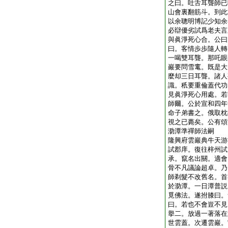
之曰。吐舌耳聾師已
山會裏翻筋斗。到此
以余聰明博記少知余
必辯優劣試爲老夫言
與眞淨死心合。公曰
曰。客情歩歩隨人轉
一喝雙耳聾。那吒眼
巖要問雪竃。既是大
麼却三日耳聾。諸人
識。秖要重倫蓋代功
見眞淨死心用處。若
師爾。公於宣和四年
命子弟書之。俄取枕
視之已薨矣。公有頌
泐潭準禪師法嗣
隆興府雲巖典牛天游
試郡庠。復往梓州試
承。竄名出關。適會
骨不凡議論超卓。乃
師剃髮不改舊名。首
於泐潭。一日潭普説
覓佛法。遂拊膝曰。
曰。若也不會豈不見
擧二。放過一著落在
世雲蓋。次遷雲巖。