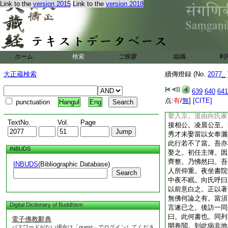
Link to the
version 2015
Link to the
version 2018
日一度陞堂。起動許
到此將何供養。須知
枝。乃拈起曰。所以
杖子。爾無拄杖子我
是賓句。那箇是主句
若斷不得且世諦流布
ホーム
検索
ご挨拶
組織
利
撫州府疎山了常禪師
人底句。師曰。懷中
大正蔵検索
續傳燈録 (No.
2077_
面來。上堂。等間放
大地絶纖埃。向君道
639
640
641
財。鎚下分明如得旨
点:
有
/
無
]
[CITE]
punctuation
Hangul
Eng
丞相張商英居士。字
擧入京。道由向氏家
TextNo.
Vol.
Page
接相公。凌晨公至。
秀才未娶當以女奉灑
此行若不了當。吾亦
INBUDS
娶之。初任主簿。因
齊整。乃怫然曰。吾
INBUDS
(Bibliographic Database)
人所仰重。夜坐書院
Search
中夜不眠。向氏呼曰
以前意白之。正以著
無佛何論之有。當須
Digital Dictionary of Buddhism
言遂已之。後訪一同
曰。此何書也。同列
電子佛教辭典
開卷閲。到此病非地
パスワードがない場合は「guest」でログインしてくださ