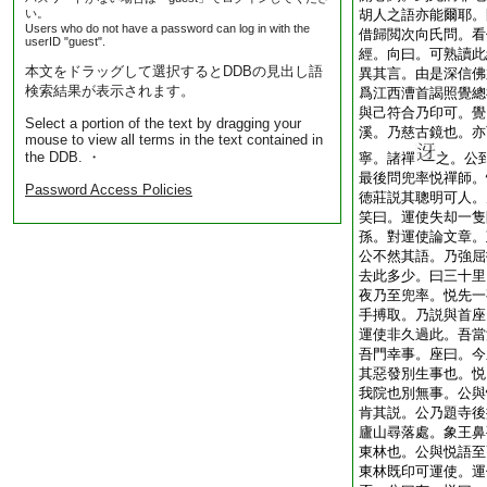
い。
胡人之語亦能爾耶。
Users who do not have a password can log in with the
借歸閲次向氏問。看
userID "guest".
經。向曰。可熟讀此
本文をドラッグして選択するとDDBの見出し語
異其言。由是深信佛
検索結果が表示されます。
爲江西漕首謁照覺總
與己符合乃印可。覺
Select a portion of the text by dragging your
溪。乃慈古鏡也。亦
mouse to view all terms in the text contained in
the DDB. ・
寧。諸禪
之。公
最後問兜率悦禪師。
Password Access Policies
徳莊説其聰明可人。
笑曰。運使失却一隻
孫。對運使論文章。
公不然其語。乃強屈
去此多少。曰三十里
夜乃至兜率。悦先一
手搏取。乃説與首座
運使非久過此。吾當
吾門幸事。座曰。今
其惡發別生事也。悦
我院也別無事。公與
肯其説。公乃題寺後
廬山尋落處。象王鼻
東林也。公與悦語至
東林既印可運使。運