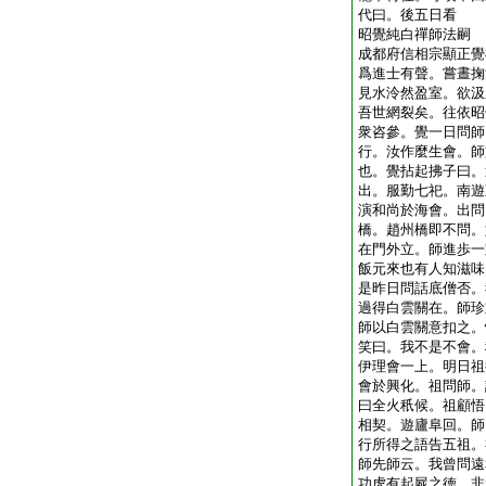
代曰。後五日看
昭覺純白禪師法嗣
成都府信相宗顯正覺
爲進士有聲。嘗晝掬
見水泠然盈室。欲汲
吾世網裂矣。往依昭
衆咨參。覺一日問師
行。汝作麼生會。師
也。覺拈起拂子曰。
出。服勤七祀。南遊
演和尚於海會。出問
橋。趙州橋即不問。
在門外立。師進歩一
飯元來也有人知滋味
是昨日問話底僧否。
過得白雲關在。師珍
師以白雲關意扣之。
笑曰。我不是不會。
伊理會一上。明日祖
會於興化。祖問師。
曰全火秖候。祖顧悟
相契。遊廬阜回。師
行所得之語告五祖。
師先師云。我曾問遠
功虎有起屍之徳。非