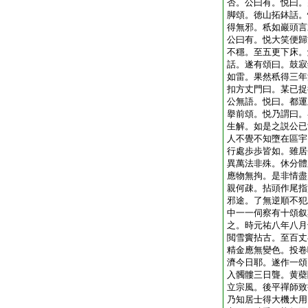
否。公曰有。悦曰。
脚頌。徳山拓鉢話。
得無邪。秖如巖頭言
公曰有。悦大笑便歸
不穩。至五更下床。
話。遂有頌曰。鼓寂
如雷。果然秖得三年
扣方丈門曰。某已捉
公無語。悦曰。都運
擧前頌。悦乃謂曰。
生解。如是之説公已
人不覺不知墮在區宇
行處歩歩皆如。雖居
異萬法非殊。休分體
應物無拘。是非情盡
親何疎。拈頭作尾指
邪途。了無逆順不犯
中一一伺察有十頌叙
之。時元祐八年八月
閲雪竇拈古。至百丈
精金應無變色。投卷
濟今日耶。遂作一頌
入髑髏三日聾。黄蘗
立宗風。後平禪師致
乃知居士得大機大用