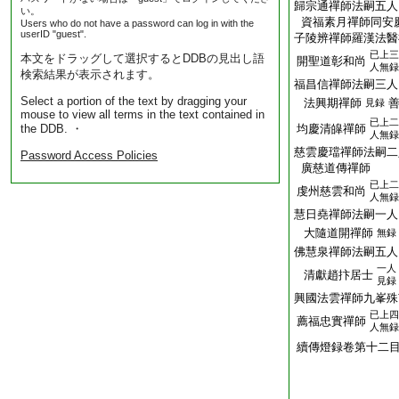
歸宗通禪師法嗣五人
い。
資福素月禪師同安
Users who do not have a password can log in with the
userID "guest".
子陵辨禪師羅漢法醫
已上三
本文をドラッグして選択するとDDBの見出し語
開聖道彰和尚
人無録
検索結果が表示されます。
福昌信禪師法嗣三人
Select a portion of the text by dragging your
法興期禪師
見録
mouse to view all terms in the text contained in
已上二
the DDB. ・
均慶清皡禪師
人無録
慈雲慶璫禪師法嗣二
Password Access Policies
廣慈道傳禪師
已上二
虔州慈雲和尚
人無録
慧日堯禪師法嗣一人
大隨道開禪師
無録
佛慧泉禪師法嗣五人
一人
清獻趙抃居士
見録
興國法雲禪師九峯殊
已上四
薦福忠實禪師
人無録
續傳燈録卷第十二