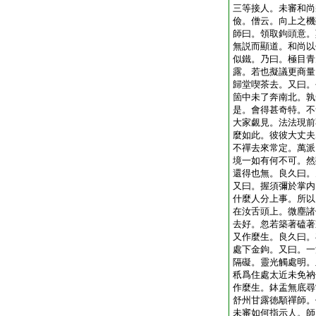
三等接人。未審和尚
儉。僧云。向上之機
師曰。領取鉤頭意。
無説而顯道。和尚以
似鐵。乃曰。極目青
露。若也擬議更商量
歸堂喫茶去。又曰。
箇中未了奔南北。孰
是。會得甚奇特。不
大家覷見。法法現前
麼如此。彼彼大丈夫
不禪去來常定。萬派
境一如有何不可。然
還得也無。良久曰。
又曰。握須彌於掌内
什麼人分上事。所以
在汝舌頭上。微塵諸
去好。忽若築著磕著
又作麼生。良久曰。
處下金鉤。又曰。一
隔礙。靈光觸處明。
秖爲住處太近未免衲
作麼生。鉢盂無底尋
舒州甘露徳顒禪師。
未審如何指示人。師