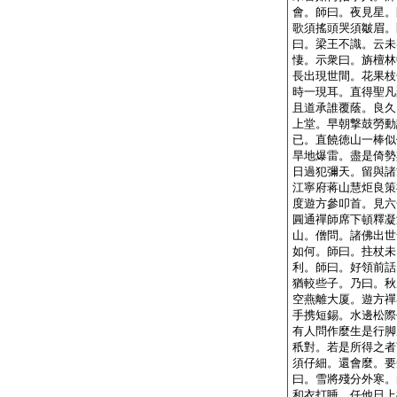
會。師曰。夜見星。
歌須搖頭哭須皺眉。
曰。梁王不識。云未
悽。示衆曰。旃檀林
長出現世間。花果枝
時一現耳。直得聖凡
且道承誰覆蔭。良久
上堂。早朝撃鼓勞動
已。直饒徳山一棒似
旱地爆雷。盡是倚勢
日過犯彌天。留與諸
江寧府蒋山慧炬良策
度遊方參叩首。見六
圓通禪師席下頓釋凝
山。僧問。諸佛出世
如何。師曰。拄杖未
利。師曰。好領前話
猶較些子。乃曰。秋
空燕離大厦。遊方禪
手携短錫。水邊松際
有人問作麼生是行脚
秖對。若是所得之者
須仔細。還會麼。要
曰。雪將殘分外寒。
和衣打睡。任他日上