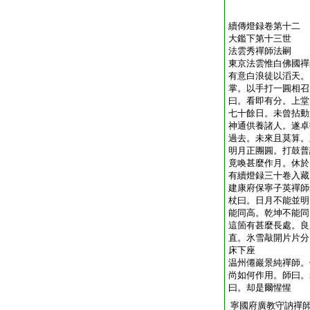
續傳燈録卷第十二
大鑑下第十三世
法雲秀禪師法嗣
東京法雲惟白佛國禪
有意白浪徒以滔天。
掌。以手打一圓相召
曰。看即有分。上堂
七十餘日。未曾拈動
神通供養諸人。遂卓
過去。未來且莫算。
明月正團圓。打鼓普
竟喚甚麼作月。休於
有續燈録三十卷入藏
建康府保寧子英禪師
杖曰。日月不能並明
能同高。乾坤不能同
這箇有甚麼長處。良
直。氷雪敲開片片分
床下座
温州僊巖景純禪師。
尚如何作用。師曰。
曰。却是爾惺惺
寧國府廣教守訥禪