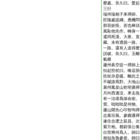
麼處。良久曰。驚起
三行
瑞州瑞相子來禪師。
匠隨處提綱。應機問
那容妖怪。若也棒頭
風恥他先作。轉身一
還同死漢。大衆。直
藏。未有透脱一路。
一路。還有人道得麼
説破。良久曰。玉離
氣横
廬州眞空從一禪師上
拈起拄杖曰。喚這箇
拄杖亦是礙。離此之
不礙誰爲對。大地山
襄州鳳皇山乾明廣禪
月向西邊沒。來去急
有一法堪爲保命術。
窟。咄咄咄是何物。
廬山開先心印智珣禪
志慕宗風。參圓通禪
遂住合淝之延昌。次
紫方袍。都尉張公奏
出世將何爲人。師曰
相似魚魯參差。師曰