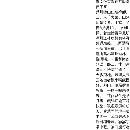
道文殊普賢在甚麼處
便下座
鼎州徳山仁繪禪師。
曰。來千去萬。曰恁
却是汝會。上堂。至
愛洞然明白。山僧即
擇。若無憎愛爭見明
潭州道林廣慧寶琳禪
妙通精義。叩圜通禪
公深加器重。出世廣
廬山萬杉潭州道林。
臨濟喝。未審和尚如
無語。師曰。非但患
深聞不悟雲門道了。
天脚踏地。云學人未
云若然者饑來喫飯困
好。乃曰。揚眉瞬目
餿飯。一棒一喝未稱
醜。且道作麼生是衲
月裏。鷓鴣啼處百花
扶桑。颯颯寒風紛紛
天。廣慧門前地平如
坐太平。其或未然不
近日稍春寒。寥寥宇
掌中觀。無口盧行者