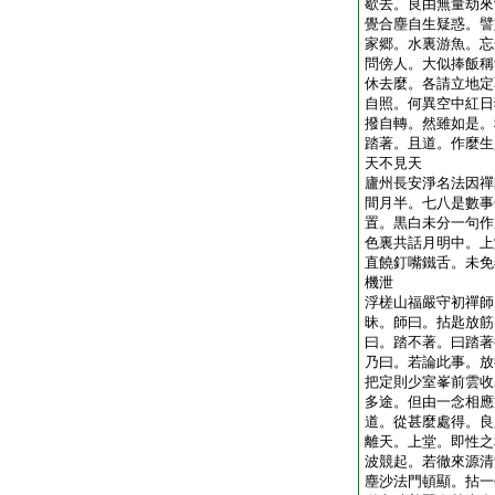
歇去。良由無量劫來
覺合塵自生疑惑。譬
家郷。水裏游魚。忘
問傍人。大似捧飯稱
休去麼。各請立地定
自照。何異空中紅日
撥自轉。然雖如是。
踏著。且道。作麼生
天不見天
廬州長安淨名法因禪
間月半。七八是數事
置。黒白未分一句作
色裏共話月明中。上
直饒釘嘴鐵舌。未免
機泄
浮槎山福嚴守初禪師
昧。師曰。拈匙放筋
曰。踏不著。曰踏著
乃曰。若論此事。放
把定則少室峯前雲收
多途。但由一念相應
道。從甚麼處得。良
離天。上堂。即性之
波競起。若徹來源清
塵沙法門頓顯。拈一