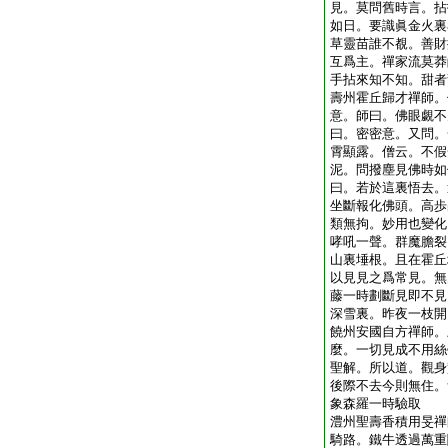
見。莫問舊時言。拈
如日。要識眞金火裏
草靈苗誰不覩。善財
互爲主。禪家流莫莽
手拈來知不知。甜者
壽州霍丘歸才禪師。
意。師曰。佛眼覷不
曰。密密意。又問。
霄顯露。僧云。不假
泥。問撥塵見佛時如
曰。若於這裏悟去。
坐斷報化佛頭。高歩
類無拘。妙用也變化
哮吼一聲。群魔膽裂
山裏埵根。且在霍丘
以見見之爲常見。無
藤一時劃斷見即不見
深雪裏。昨夜一枝開
饒州安國自方禪師。
麼。一切見成不用絲
聖解。所以道。觀身
後際不去今則無住。
象森羅一時驗取
澧州聖壽香積用旻禪
騎路。鐵牛透過萬重