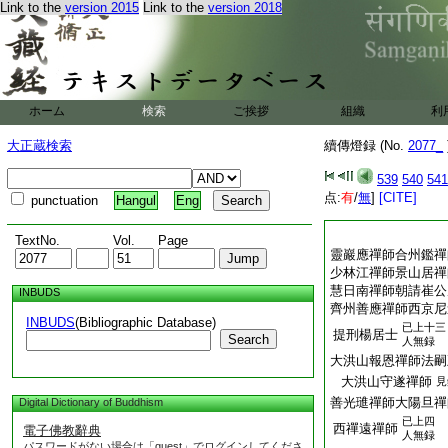
Link to the
version 2015
Link to the
version 2018
ホーム
検索
ご挨拶
組織
利
大正蔵検索
續傳燈録 (No.
2077_
539
540
541
点:
有
/
無
]
[CITE]
punctuation
Hangul
Eng
TextNo.
Vol.
Page
靈巖應禪師合州鑑禪
少林江禪師景山居禪
慧日南禪師朝請崔公
INBUDS
齊州善應禪師西京尼
INBUDS
(Bibliographic Database)
已上十三
提刑楊居士
Search
人無録
大洪山報恩禪師法嗣
大洪山守遂禪師
見
善光璡禪師大陽旦禪
Digital Dictionary of Buddhism
已上四
西禪遠禪師
電子佛教辭典
人無録
パスワードがない場合は「guest」でログインしてくださ