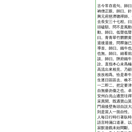
古今常存底句。師曰
衲僧正眼。師曰。針
興元府慈濟聰禪師。
去長安三十七程。曰
頭磕額。問不是風動
動。師曰。低聲低聲
曰。青青翠竹欝欝黄
退後退後。問釋迦已
導首。師曰。鐵牛也
也無。師曰。細看前
談。師曰。陝府鐵牛
詮。直指本心未爲極
高流出來相見。乃顧
孜孜相爲。恰是牽牛
生逐日區區去。喚不
一二即二。把定要津
自無瘡勿傷之也。卓
安州白兆山通慧珪禪
采異聞。既遇寶山莫
門扇後壁角頭自説大
則是當人一箇自性。
人毎日行時行著臥時
語言時滿口道著。以
寂默遊戲未始間斷。