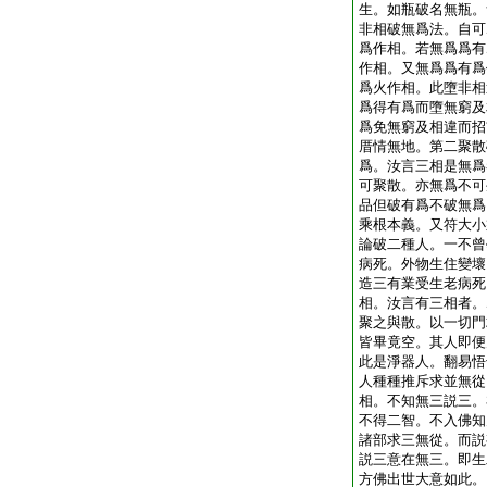
生。如瓶破名無瓶。
非相破無爲法。自可
爲作相。若無爲爲有
作相。又無爲爲有爲
爲火作相。此墮非相
爲得有爲而墮無窮及
爲免無窮及相違而招
厝情無地。第二聚散
爲。汝言三相是無爲
可聚散。亦無爲不可
品但破有爲不破無爲
乘根本義。又符大小
論破二種人。一不曾
病死。外物生住變壞
造三有業受生老病死
相。汝言有三相者。
聚之與散。以一切門
皆畢竟空。其人即便
此是淨器人。翻易悟
人種種推斥求並無從
相。不知無三説三。
不得二智。不入佛知
諸部求三無從。而説
説三意在無三。即生
方佛出世大意如此。