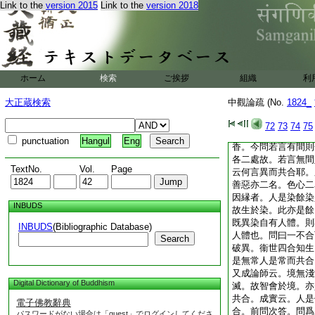
Link to the
version 2015
Link to the
version 2018
合者。東西遠異亦應
有何異耶。答一明離
言其離。異明離伴。
各自合。有二伴而相
空合。而空不可合也
與柱異應與柱合。又
ホーム
検索
ご挨拶
組織
利
如瓶衣。瓶非衣伴以
物可得相離不。若不
大正蔵検索
中觀論疏 (No.
1824_
又若一有合者亦應一
則一法無合。常解。
72
73
74
75
有間。謂色處無香故
punctuation
Hangul
Eng
香。今問若言有間則
各二處故。若言無間
TextNo.
Vol.
Page
云何言異而共合耶。
善惡亦二名。色心二
因縁者。人是染餘染
INBUDS
故生於染。此亦是餘
既異染自有人體。則
INBUDS
(Bibliographic Database)
人體也。問曰一不合
Search
破異。衞世四合知生
是無常人是常而共合
又成論師云。境無淺
Digital Dictionary of Buddhism
滅。故智會於境。亦
共合。成實云。人是
電子佛教辭典
合。前問次答。問爲
パスワードがない場合は「guest」でログインしてくださ