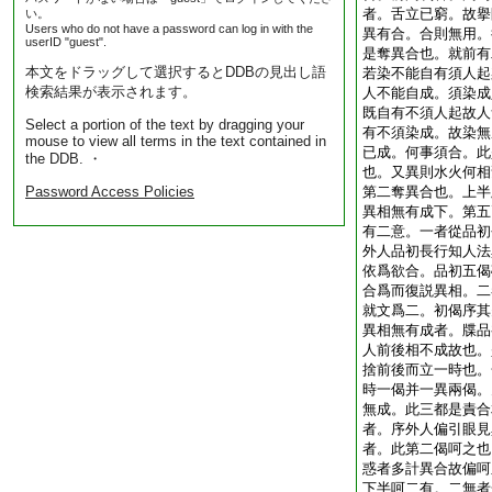
者。舌立已窮。故擧
い。
Users who do not have a password can log in with the
異有合。合則無用。
userID "guest".
是奪異合也。就前有
本文をドラッグして選択するとDDBの見出し語
若染不能自有須人起
検索結果が表示されます。
人不能自成。須染成
既自有不須人起故人
Select a portion of the text by dragging your
有不須染成。故染無
mouse to view all terms in the text contained in
已成。何事須合。此
the DDB. ・
也。又異則水火何相
Password Access Policies
第二奪異合也。上半
異相無有成下。第五
有二意。一者從品初
外人品初長行知人法
依爲欲合。品初五偈
合爲而復説異相。二
就文爲二。初偈序其
異相無有成者。牒品
人前後相不成故也。
捨前後而立一時也。
時一偈并一異兩偈。
無成。此三都是責合
者。序外人偏引眼見
者。此第二偈呵之也
惑者多計異合故偏呵
下半呵二有。二無者