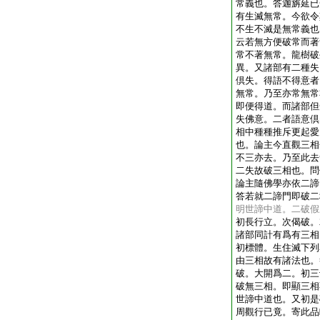
常義也。答迦旃延已
有生滅無常。今欲令
不生不滅是無常義也
云若無方便破常而著
常不著無常。龍樹破
異。又諸部有二種失
倶失。得語不得意者
無常。乃至亦常無常
即便得道。而諸部但
失佛意。二者語意倶
相中種種推斥更起愛
也。論主今直觀三相
不三亦去。乃至此去
二失故破三相也。問
論主隨佛學亦依二諦
答若就二諦門即破二
明世諦中道。二破假
初長行立。次偈破。
諸部同計有爲有三相
初標體。生住滅下列
由三相故有諸法也。
破。大開爲二。初三
破無三相。即顯三相
世諦中道也。又初是
周觀行已竟。寄此品