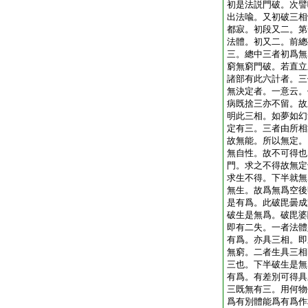
初是法説門破。次譬
出法喩。又初破三相
都寂。初段又二。第
法體。初又二。前總
三。總中三者初爲無
窮無窮門破。若直立
諸部有此六計者。三
無決定者。一意云。
病既捨三亦不留。故
明此三相。如夢如幻
定有三。三者由所相
故無能。所以無定。
無自性。故不可得也
門。求之不得故無定
求生不得。下半就無
無生。故爲無爲空後
是有爲。此破毘曇成
破生是無爲。破毘婆
即有二失。一者法體
有爲。亦具三相。即
無窮。二者生具三相
三也。下半破生是無
有爲。有差別可得具
三既無有三。用何物
爲有別體能爲有爲作