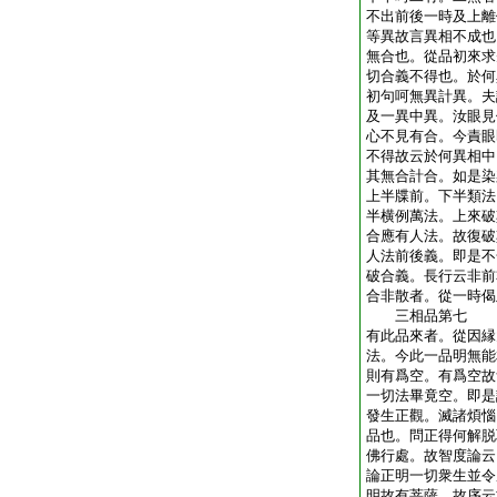
不出前後一時及上離
等異故言異相不成也
無合也。從品初來求
切合義不得也。於何
初句呵無異計異。夫
及一異中異。汝眼見
心不見有合。今責眼
不得故云於何異相中
其無合計合。如是染
上半牒前。下半類法
半横例萬法。上來破
合應有人法。故復破
人法前後義。即是不
破合義。長行云非前
合非散者。從一時偈
三相品第七
有此品來者。從因縁
法。今此一品明無能
則有爲空。有爲空故
一切法畢竟空。即是
發生正觀。滅諸煩惱
品也。問正得何解脱
佛行處。故智度論云
論正明一切衆生並令
明故有菩薩。故序云