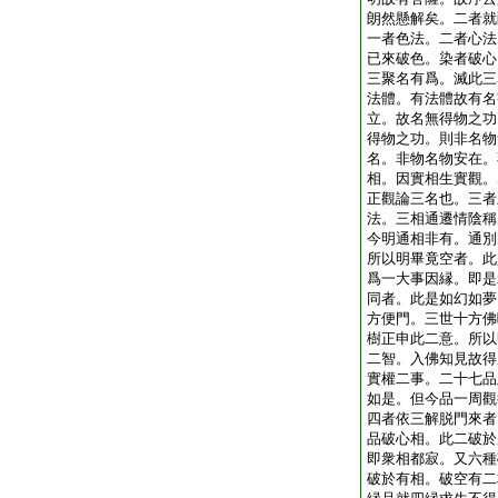
朗然懸解矣。二者就
一者色法。二者心法
已來破色。染者破心
三聚名有爲。滅此三
法體。有法體故有名
立。故名無得物之功
得物之功。則非名物
名。非物名物安在。
相。因實相生實觀。
正觀論三名也。三者
法。三相通遷情陰稱
今明通相非有。通別
所以明畢竟空者。此
爲一大事因縁。即是
同者。此是如幻如夢
方便門。三世十方佛
樹正申此二意。所以
二智。入佛知見故得
實權二事。二十七品
如是。但今品一周觀
四者依三解脱門來者
品破心相。此二破於
即衆相都寂。又六種
破於有相。破空有二