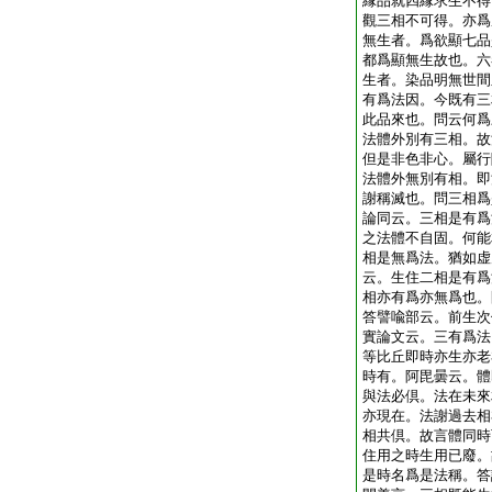
縁品就四縁求生不得
觀三相不可得。亦爲
無生者。爲欲顯七品
都爲顯無生故也。六
生者。染品明無世間
有爲法因。今既有三
此品來也。問云何爲
法體外別有三相。故
但是非色非心。屬行
法體外無別有相。即
謝稱滅也。問三相爲
論同云。三相是有爲
之法體不自固。何能
相是無爲法。猶如虚
云。生住二相是有爲
相亦有爲亦無爲也。
答譬喩部云。前生次
實論文云。三有爲法
等比丘即時亦生亦老
時有。阿毘曇云。體
與法必倶。法在未來
亦現在。法謝過去相
相共倶。故言體同時
住用之時生用已廢。
是時名爲是法稱。答