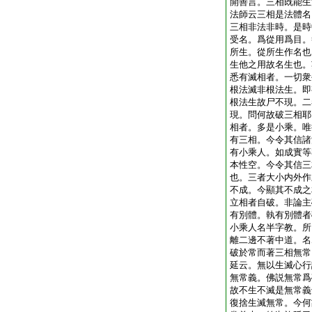
開善言。三相既能生
法師云三相是法體名
三相非法非時。是時
受名。爲從用爲目。
所生。從所生作名也
生他之用故名生也。
悉有滅相者。一切衆
根法滅非根法生。即
根法生故尸不現。二
現。問何故破三相耶
相者。多是小乘。唯
有三相。今令其信諸
有小乘人。如成實等
本性空。今令其信三
也。三者大小内外作
不成。今顯其不成之
立相者自破。非論主
有別體。執有別體者
小乘人名半字教。所
離二邊不著中道。名
破於常而著三相無常
延云。無以生滅心行
無常義。佛説無常爲
故不生不滅是無常義
復捨生滅無常。今何