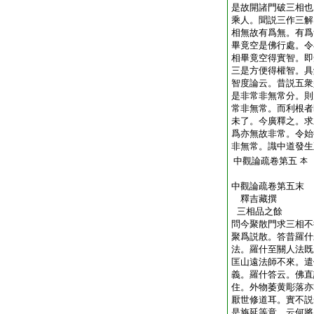
是故開諸門破三相也
乘人。聞説三作三解
相無故有爲無。有爲
畢竟空是佛行處。令
相畢竟空得實智。即
三是方便得權智。具
智度論云。昔説五衆
是非常非無常分。則
常非無常。而利根者
未了。今廣釋之。求
爲亦無故非常。令始
非無常。識中道發生
中觀論疏卷第五
本
中觀論疏卷第五末
釋吉藏撰
三相品之餘
問今聚散門求三相不
聚爲説散。答昔羅什
法。羅什至關人法既
匡山遠法師不來。遣
義。羅什答云。佛直
住。外物萎黄彫落亦
厭世修道耳。實不説
是旃延等意。云何將