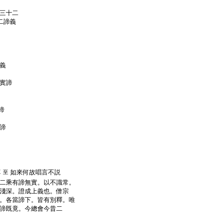
三十二
二諦義
義
實諦
諦
諦
尊
如來何故唱言不説
至
二乘有諦無實。以不識常。
淺深。證成上義也。僧宗
。各當諦下。皆有別釋。唯
諦既竟。今總會今昔二