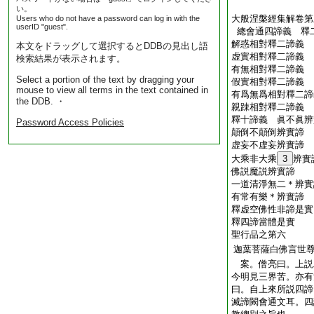
い。
大般涅槃經集解卷第
Users who do not have a password can log in with the
userID "guest".
總會通四諦義 釋
解惑相對釋二諦義
本文をドラッグして選択するとDDBの見出し語
虚實相對釋二諦義
検索結果が表示されます。
有無相對釋二諦義
Select a portion of the text by dragging your
假實相對釋二諦義
mouse to view all terms in the text contained in
有爲無爲相對釋二諦
the DDB. ・
親踈相對釋二諦義
釋十諦義 眞不眞辨
Password Access Policies
顛倒不顛倒辨實諦
虚妄不虚妄辨實諦
大乘非大乘
3
辨實
佛説魔説辨實諦
一道清淨無二＊辨實
有常有樂＊辨實諦
釋虚空佛性非諦是實
釋四諦當體是實
聖行品之第六
迦葉菩薩白佛言世
案。僧亮曰。上説
今明見三界苦。亦有
曰。自上來所説四諦
滅諦闕會通文耳。四