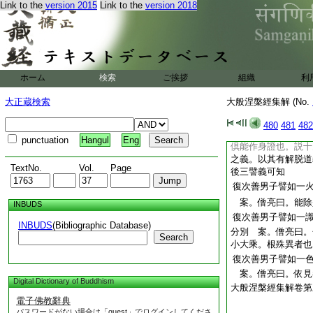
Link to the
version 2015
Link to the
version 2018
不説也。見智慧者。
審定名智也。見道者
更修習進求上果。名
也。五種因利鈍。得
道也。念佛三昧者。
爲定。僧宗曰。第三
ホーム
検索
ご挨拶
組織
利
種種説異也。一道者
教不同。應前譬也。
大正蔵検索
大般涅槃經集解 (No.
數論爲異。論釋信行
此文意。乃至見諦道
480
481
482
前二。以入思惟。通
punctuation
Hangul
Eng
倶能作身證也。説十
之義。以其有解脱道
TextNo.
Vol.
Page
後三譬義可知
復次善男子譬如一
案。僧亮曰。能除
INBUDS
復次善男子譬如一
INBUDS
(Bibliographic Database)
分別 案。僧亮曰。
Search
小大乘。根殊異者也
復次善男子譬如一
案。僧亮曰。依見
Digital Dictionary of Buddhism
大般涅槃經集解卷第
電子佛教辭典
パスワードがない場合は「guest」でログインしてくださ