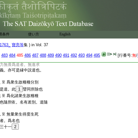
推求名見也。了眞名慧也。
。如得果以初見。爲名重。
修也。結盡不修。名無學
滅盡定。爲名六種。因人因
唯佛念佛。眞得佛相。可名
譬明道雖是一。以善巧故。
用条件
使い方
English
。此明如來隨根縁故。致
信行法行道者。此經意與
1763_
寶亮等
集 ) in Vol. 37
法行。是五方便以還。尋
中也。信解脱見得。猶是
483
484
485
486
487
488
489
490
491
492
493
494
495
[行番号:
無
/
三果制也。身證者。此二人
力無畏爲道者。無進求
義。亦可是縁中説道也。
火
爲衆生故種種分別
至
是道。此
1
譬同所除也
識
爲化諸衆生故種種
至
色隨所依。名有差別。道隨
色
無量衆生得度生死
至
者。爲名也
三十一
2