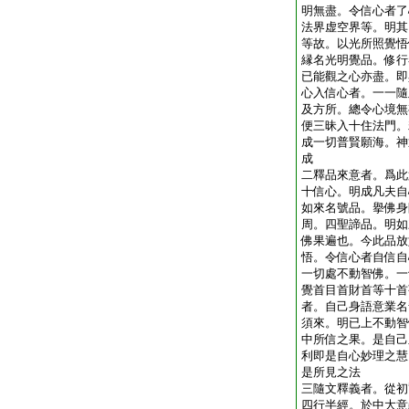
明無盡。令信心者了
法界虚空界等。明其
等故。以光所照覺悟
縁名光明覺品。修行
已能觀之心亦盡。即
心入信心者。一一隨
及方所。總令心境無
便三昧入十住法門。
成一切普賢願海。神
成
二釋品來意者。爲此
十信心。明成凡夫自
如來名號品。擧佛身
周。四聖諦品。明如
佛果遍也。今此品放
悟。令信心者自信自
一切處不動智佛。一
覺首目首財首等十首
者。自己身語意業名
須來。明已上不動智
中所信之果。是自己
利即是自心妙理之慧
是所見之法
三隨文釋義者。從初
四行半經。於中大意