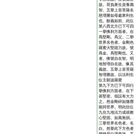
故。荷負衆生資養萬
智。五擧上首菩薩名
慈増勝如母處衆利生
也。餘義如前。此位
第八西北方已下可四
一擧佛刹方面者。在
爲堅剛。爲父。二擧
世界名色者。金剛色
羅蜜大堅固力故。號
爲金。爲堅剛也。又
者。佛號自在智。明
地智増自在故。像其
義故。五擧上首菩薩
智増勝故。以法利生
位主願波羅蜜
第九下方已下可四行
擧佛刹方面者。在下
甚堅密。假設有大力
之。然金剛碎如微塵
能持世界。明此信位
九住九地法力成就教
心堅固。如風無損。
三擧世界名色者。名
白。然擧此下方色者
簡穢是白淨義故。又