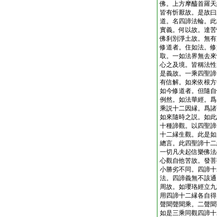
佛。上方摩醯首羅天
皆有忻厭故。是故曰
道。名四諦法輪。此
實義。何以故。達苦
佛刹別淨土故。無有
修道者。住如法。修
取。一如法界無去來
心之及境。皆稱法性
是義故。一乘四聖諦
有信解。如來依根方
如今修道者。但隨自
例然。如法華經。爲
乘説十二因縁。爲諸
如來隨時之説。如此
十種諦觀。以四聖諦
十二縁生觀。此是如
總言。此四聖諦十二
一切凡夫起信樂佛法
心觀自他苦故。發菩
小勝劣不同。四諦十
法。四諦義無不該通
周故。如瓔珞經立九
用四諦十二縁各自得
聲聞聲聞乘。二聲聞
如是三乘同觀四諦十