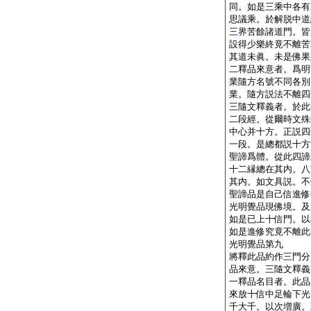
同。如是三乘中各有
思議乘。於解脱中道
三界苦餘諸道門。皆
設得少樂終竟不離苦
其道未眞。未是佛果
二釋品來意者。爲明
業隨方名號不同各別
業。隨方説法不離四
三隨文釋義者。於此
二段經。從爾時文殊
中心并十方。正説四
一段。是總都説十方
聖諦爲體。從此四諦
十二縁總在其内。八
其内。如文具説。不
聖諦品是自己信進修
光明覺品現佛境。及
如是已上十信門。以
如是進修究竟不離此
光明覺品第九
將釋此品約作三門分
品來意。三隨文釋義
一釋品名目者。此品
來放十信中足輪下光
千大千。以次増廣。