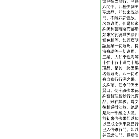
世尊往因所行。今爲
八問中。四種佛刹出
聖諦品。即如來説法
門。不離四諦義故。
名號遍周。但是如來
殊師利菩薩略而都擧
如來於娑婆世界諸四
種色相等。如經廣明
語意業一切遍周。從
海身語等一切遍周。
三業。入如來性海等
十住十行十迴向十地
現品。是其一終因果
名號遍周。即一切名
身自修行行滿之果。
文殊頂。使令問佛出
賢口。使令説佛果徳
殊普賢理智妙行此齊
品。雖在其後。爲文
後相通徹法故。總是
是此一部經之大體。
前初會信佛果即以如
以已成之佛果及已行
已入信修行門。即以
并四諦法門。爲所信