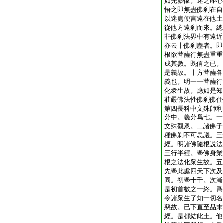
如光影像。迷之即心
悟之即無盡佛刹在自
以迷處便言遠在他土
從他方遠刹而來。總
非佛刹法界中有遠近
亦云十佛刹塵者。即
根欲菩薩行無盡重重
成其數。既信之已。
是義故。十方菩薩各
義也。明一一菩薩行
化衆生故。應如是知
莊嚴佛法性佛刹佛住
第四長科中文殊師利
分中。義分爲七。一
文殊觀衆。二諸佛子
種佛刹不可思議。三
經。明諸佛隨根説法
三行半經。擧佛身業
根之法化衆生故。五
先擧此處四天下次及
同。初擧十千。次漸
是初首數之一終。爲
令諸衆生了知一切名
惡故。已下直至品末
經。是都結此土。他