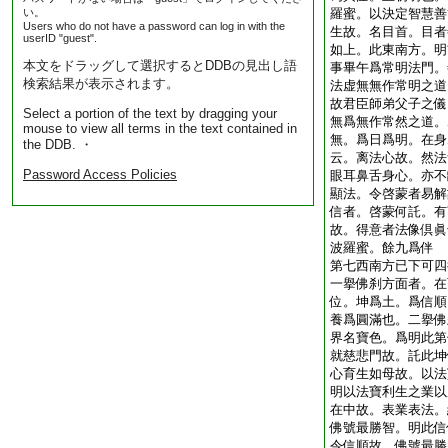
い。
羅蜜。以決定智慧善
Users who do not have a password can log in with the
生故。名目首。目者
userID "guest".
如上。此東南方。明
本文をドラッグして選択するとDDBの見出し語
事畢午爲常明法門。
検索結果が表示されます。
法虚無無作常明之道
故君臣師弟父子之儀
Select a portion of the text by dragging your
無爲無作常然之道。
mouse to view all terms in the text contained in
無。爲日爲明。在身
the DDB. ・
云。离法心故。然法
Password Access Policies
眼耳鼻舌身心。亦不
顯法。令啓蒙者易解
信者。啓蒙何託。有
故。得意者法像倶眞
波羅蜜。餘九爲伴
第七西南方已下可四
一擧佛刹方面者。在
位。坤爲土。爲信順
養爲圓滿也。二擧佛
界名寶色。爲明此第
就慈悲門故。託此坤
心育生如母故。以法
明以法寶利生之業以
在中故。表業表法。
佛號最勝智。明此信
令信順故。佛號最勝