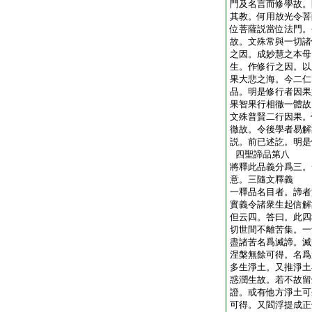
門及名言而修學故。
其教。何用放光令菩
位菩薩説當位法門。
故。文殊常與一切諸
之因。成妙慧之本母
生。作修行之因。以
果大悲之海。今二仁
品。明是修行者因果
果智果行相徹一體故
文殊普賢二行因果。
徹故。令後學者易解
説。前已述訖。明是
四聖諦品第八
將釋此品義分爲三。
意。三隨文釋義
一釋品名目者。諦者
實義令諸衆生起信解
但云四。答曰。此四
切世間不離苦集。一
盡諸苦名爲滅諦。滅
涅槃無餘可得。名爲
多生淨土。又推淨土
惑潤生故。若不故留
證。或有他方淨土可
可得。又閻浮提成正