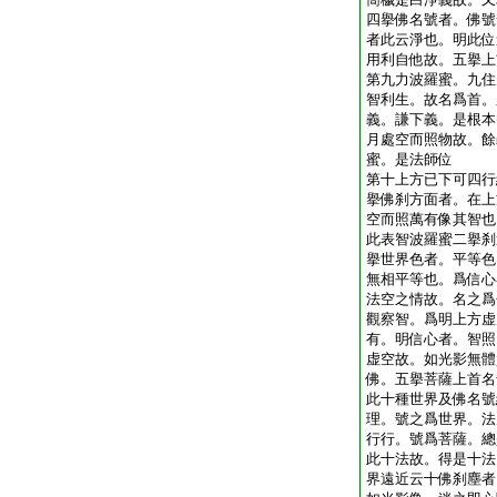
四擧佛名號者。佛號
者此云淨也。明此位
用利自他故。五擧上
第九力波羅蜜。九住
智利生。故名爲首。
義。謙下義。是根本
月處空而照物故。餘
蜜。是法師位
第十上方已下可四行
擧佛刹方面者。在上
空而照萬有像其智也
此表智波羅蜜二擧刹
擧世界色者。平等色
無相平等也。爲信心
法空之情故。名之爲
觀察智。爲明上方虚
有。明信心者。智照
虚空故。如光影無體
佛。五擧菩薩上首名
此十種世界及佛名號
理。號之爲世界。法
行行。號爲菩薩。總
此十法故。得是十法
界遠近云十佛刹塵者