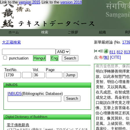
Link to the
version 2015
Link to the
version 2018
爲教也。爲教能簡非
卦位在東南。爻辰持
童蒙。爲明。巽爲風
法之。辰巳之間爲齋
宿。角爲天門。主僧
言説是衆善之門故。
ホーム
検索
ご挨拶
組織
利
約略而言之。後有智
義准深細故。二擧遠
大正蔵検索
新華嚴經論 (No.
173
色者。世界名金色。
如胎故。以東方金胎
811
812
813
修至第六信位。明信
点:
有
/
無
]
[CITE]
punctuation
Hangul
Eng
生於已。以像之信心
南方金色世界。像四
TextNo.
Vol.
Page
明白淨轉勝善簡擇衆
故。以此表智慧門也
竟智。明信心増進善
INBUDS
竟智。又以巽爲風。
在凡成思。在智成慧
INBUDS
(Bibliographic Database)
成兌之徳。爲金初生
Search
口能説白淨究竟之理
佛。五擧上首菩薩名
信心増勝善簡正邪其
Digital Dictionary of Buddhism
目首。像其巽卦。位
是風。上値箕宿。明
電子佛教辭典
爲寅位。主初明也。
パスワードがない場合は「guest」でログインしてくださ