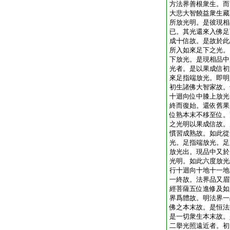
方法界善根衆生。而
大悲大智饒益衆生藏
所放光明。是彼現相
已。其光還來入佛足
成十信故。是故於此
所入如來足下之光。
下放光。是現相品中
光者。是以果成信初
來足指端放光。即明
初生諸佛大智家故。
十迴向位中膝上放光
終而復始。還依舊果
位熟本末不移至位。
之光明以果成信故。
慣習成熟故。如此從
光。足指端放光。足
放光出。現品中又於
光明。如此六度放光
行十迴向十地十一地
一終故。法界品又眉
經菩薩五位進修及如
界爲體故。明法界一
佛之本末故。是恒法
是一切衆生本末故。
二擧光照遠近者。初