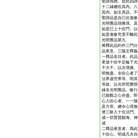
聖諦爲體。從此四諦
十二縁總在其内。八
其内。如文具説。不
聖諦品是自己信進修
光明覺品現佛境。及
如是已上十信門。以
如是進修究竟不離此
光明覺品第九
將釋此品約作三門分
品來意。三隨文釋義
一釋品名目者。此品
來放十信中足輪下光
千大千。以次増廣。
明無盡。令信心者了
法界虚空界等。明其
等故。以光所照覺悟
縁名光明覺品。修行
已能觀之心亦盡。即
心入信心者。一一隨
及方所。總令心境無
便三昧入十住法門。
成一切普賢願海。神
成
二釋品來意者。爲此
十信心。明成凡夫自