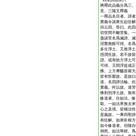
將釋此品義分爲三。
意。三隨文釋義
一釋品名目者。諦者
實義令諸衆生起信解
但云四。答曰。此四
切世間不離苦集。一
盡諸苦名爲滅諦。滅
涅槃無餘可得。名爲
多生淨土。又推淨土
惑潤生故。若不故留
證。或有他方淨土可
可得。又閻浮提成正
佛。上方摩醯首羅天
皆有忻厭故。是故曰
道。名四諦法輪。此
實義。何以故。達苦
佛刹別淨土故。無有
修道者。住如法。修
取。一如法界無去來
心之及境。皆稱法性
是義故。一乘四聖諦
有信解。如來依根方
如今修道者。但隨自
例然。如法華經。爲