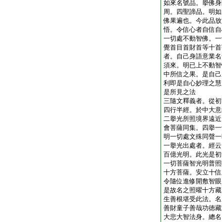
如來名號品。擧佛身
周。四聖諦品。明如
佛果遍也。今此品放
悟。令信心者自信自
一切處不動智佛。一
覺首目首財首等十首
者。自己身語意業名
須來。明已上不動智
中所信之果。是自己
利即是自心妙理之慧
是所見之法
三隨文釋義者。從初
四行半經。於中大意
二擧光所照境界遠近
會菩薩同集。四擧一
明一切處文殊同聲一
一擧光出處者。經云
百億光明。此光是初
一切菩薩智光明普照
十方菩薩。安立十信
令隨位進修開敷智眼
是故名之照曜十方藏
生善根堪受此法。名
善財童子善哉功徳藏
大悲大智法身。總名