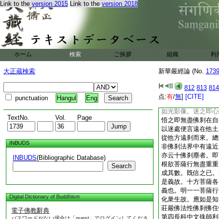
Link to the
version 2015
Link to the
version 2018
擧世界色者。平等色
無相平等也。爲信心
法空之情故。名之爲
觀察智。爲明上方虚
有。明信心者。智照
虚空故。如光影無體
ホーム
検索
ご挨拶
組織
利
佛。五擧菩薩上首名
此十種世界及佛名號
大正蔵検索
新華嚴經論 (No.
173
理。號之爲世界。法
行行。號爲菩薩。總
812
813
814
此十法故。得是十法
点:
有
/
無
]
[CITE]
punctuation
Hangul
Eng
界遠近云十佛刹塵者
如光影像。迷之即心
TextNo.
Vol.
Page
悟之即無盡佛刹在自
以迷處便言遠在他土
從他方遠刹而來。總
INBUDS
非佛刹法界中有遠近
亦云十佛刹塵者。即
INBUDS
(Bibliographic Database)
根欲菩薩行無盡重重
Search
成其數。既信之已。
是義故。十方菩薩各
義也。明一一菩薩行
Digital Dictionary of Buddhism
化衆生故。應如是知
莊嚴佛法性佛刹佛住
電子佛教辭典
第四長科中文殊師利
パスワードがない場合は「guest」でログインしてくださ