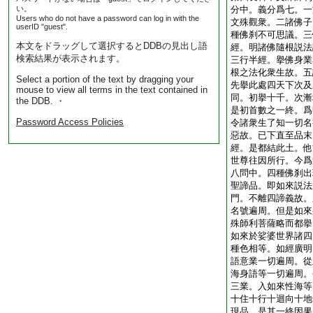
い。
分中。義分爲七。一
Users who do not have a password can log in with the
文殊觀衆。二諸佛子
userID "guest".
種佛刹不可思議。三
本文をドラッグして選択するとDDBの見出し語
經。明諸佛隨根説法
検索結果が表示されます。
三行半經。擧佛身業
根之法化衆生故。五
Select a portion of the text by dragging your
先擧此處四天下次及
mouse to view all terms in the text contained in
同。初擧十千。次漸
the DDB. ・
是初首數之一終。爲
Password Access Policies
令諸衆生了知一切名
惡故。已下直至品末
經。是都結此土。他
世尊往因所行。今爲
八問中。四種佛刹出
聖諦品。即如來説法
門。不離四諦義故。
名號遍周。但是如來
殊師利菩薩略而都擧
如來於娑婆世界諸四
種色相等。如經廣明
語意業一切遍周。從
海身語等一切遍周。
三業。入如來性海等
十住十行十迴向十地
現品。是其一終因果