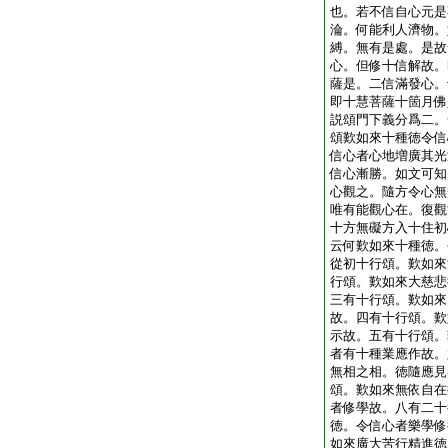
也。若不信自心元是
淪。何能利人濟物。
縛。無有是處。是故
心。但修十信解故。
薩是。二信滿發心。
即十慧菩薩十箇月佛
説頌門下義分爲二。
頌歎如來十種徳令信
信心者心地増廣其光
信心漸勝。如文可知
心觀之。隨方令心無
唯有能觀心在。復觀
十方無礙方入十住初
云何歎如來十種徳。
從初十行頌。歎如來
行頌。歎如來大慈悲
三有十行頌。歎如來
故。四有十行頌。歎
示故。五有十行頌。
者有十種業應作故。
無相之相。徳隨應見
頌。歎如來無依自在
者修學故。八有二十
徳。令信心者樂學修
如來廣大苦行精進徳