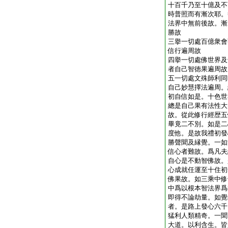
十百千乃至十億及不
時普照而有漸次耶。
法界中無前後故。漸
勝故
三擧一切處百億衆會
信行遍周故
四擧一切處佛世界及
者自己智徳果遍周故
五一切處文殊師利同
自己妙慧擇法遍周。
初自信如是。十色世
總是自己果有法性大
故。從此修行經歴五
畢竟二不別。如是二
度他。是故我禮初發
勝聲聞及縁覺。一如
信心者難故。爲凡夫
自心是不動智佛故。
心成就任運至十住初
佛果故。如三乘中修
中爲以根本智法界爲
即得不論劫量。如覺
者。是路上發心六千
猛利人類精奇。一聞
大道。以利含生。皆