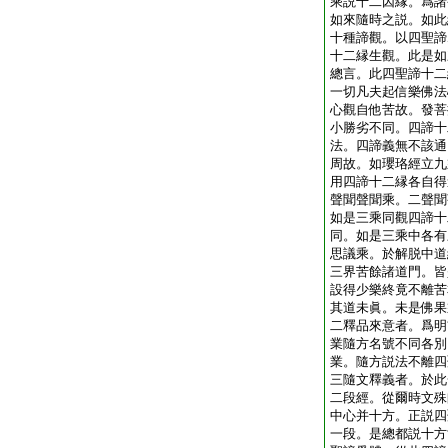
乘説十二因縁。爲諸
如來隨時之説。如此
十種諦觀。以四聖諦
十二縁生觀。此是如
總言。此四聖諦十二
一切凡夫起信樂佛法
心觀自他苦故。發菩
小勝劣不同。四諦十
法。四諦義無不該通
周故。如瓔珞經立九
用四諦十二縁各自得
聲聞聲聞乘。二聲聞
如是三乘同觀四諦十
同。如是三乘中各有
思議乘。於解脱中道
三界苦餘諸道門。皆
設得少樂終竟不離苦
其道未眞。未是佛果
二釋品來意者。爲明
業隨方名號不同各別
業。隨方説法不離四
三隨文釋義者。於此
二段經。從爾時文殊
中心并十方。正説四
一段。是總都説十方