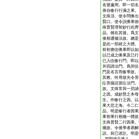
名號遍周。即一切名
身自修行行滿之果。
文殊頂。使令問佛出
賢口。使令説佛果徳
殊普賢理智妙行此齊
品。雖在其後。爲文
後相通徹法故。總是
是此一部經之大體。
前初會信佛果即以如
以已成之佛果及已行
已入信修行門。即以
并四諦法門。爲所信
門及名言而修學故。
其教。何用放光令菩
位菩薩説當位法門。
故。文殊常與一切諸
之因。成妙慧之本母
生。作修行之因。以
果大悲之海。今二仁
品。明是修行者因果
果智果行相徹一體故
文殊普賢二行因果。
徹故。令後學者易解
説。前已述訖。明是
四聖諦品第八