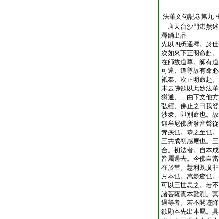
法華文句記卷第九
唐天台沙門湛然
釋踊出品
先以四悉通釋。於世
次如來下正明命赴。
在師故道尊。師有道
可違。道尊故有命必
衹奉。次正明命赴。
末云佛欲以此妙法華
猶通。二由下文他方
弘經。佛止之曰我娑
沙衆。即別命也。故
迦牟尼佛所發音聲從
奔疾也。恭之至也。
三共成初感應也。三
合。初法者。自本成
皆屬過去。今佛自當
在於當。慧利既廣非
月本也。萬影迹也。
可以三世思之。若不
諸菩薩實本難測。冥
過等者。若不開迹降
欲顯本先出本屬。具