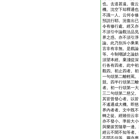
也。去道甚遠。復云
機。沈空下却釋通也
不識一人。云何令修
預説行耶。況復出已
令有修行處。經又亦
不須引中論觀法品見
界之惑。亦不須引淨
論。此乃別斥小乘果
言非有非無。是戲論
等。今制嘲謔之論妨
須望本經。棄淺從深
行各有四者。此中初
觀四。初止四者。初
一句頌第二離輕罵。
競。四半行頌第三離
者。初一行頌第一大
三二句頌第二慈父。
其皆曾發心者。以皆
不遙通成大機。即慈
界内者者。文中既不
轉之徒。經雖但云非
亦不發小。準前大小
與樂拔苦隨擧一邊。
經云不聞不知等者。
不問不信等。圓亦應