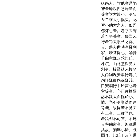
妖惑人。讃他者是諂
智者應以四悉籌量而
等者對大歎小。令失
令二乘大小倶失。此
習小助大之人。如涅
怨嫌心者。怨字去聲
若作平聲者。傷己未
行者尚去順己之喜。
云。過去世時有羅刹
家。發菩提心。誦持
千由意嫌頭陀比丘。
株杌。由此墮獄受大
刹身。於賢劫末樓至
人尚爾況安樂行爲弘
怨怪嫌責怨深嫌淺。
口安樂行中所言心者
空等者。心已住於畢
必不執大而輕於小。
情。尚不令順法而違
背機。故從若不見去
有三者。三種語也。
者語即不可答。不應
云學佛道者。以藏通
共故。猶屬小攝。既
爾耳。比丘下云訶通