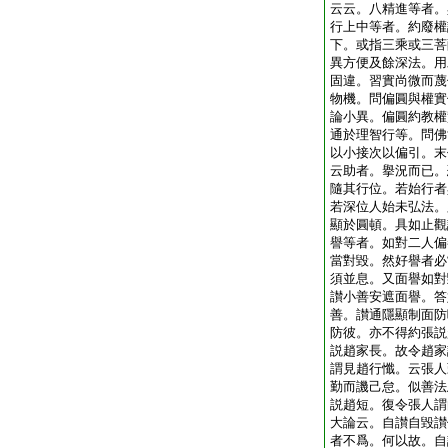
云云。八精進等者。
行上中等者。約廢權
下。或指三乘或三菩
異方便及餘深法。用
固違。習實尚微而蔑
物機。問偏圓與權實
論小異。偏圓約教權
通於理智行等。問佛
以小接次以偏引。末
云助者。擧況而已。
隨其行位。若始行者
若深位人始未弘法。
顯於圓頓。具如止觀
譽等者。如對二人偏
當對毀。然好譽者必
須並息。又面譽如對
讃小善安遮面譽。答
善。讃通隱顯制面防
防彼。亦不得約張説
説趙家長。故令趙家
謂見趙行懺。云張人
勤而譏己怠。似善法
説趙短。復令張人謂
大論云。自讃自毀讃
者不爲。何以故。自