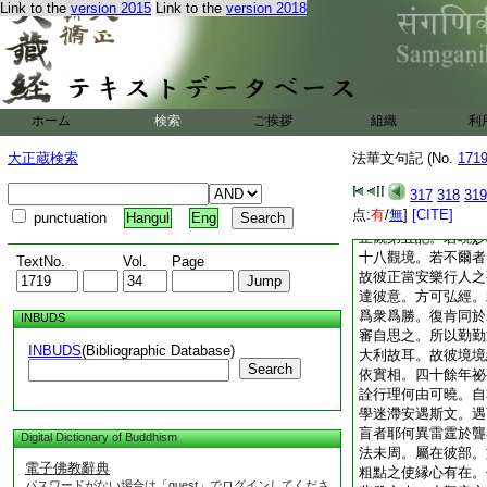
十八。以前七中。初
Link to the
version 2015
Link to the
version 2018
句單。第五六句三三
句。故使句法盈縮不
名。能空秖是一大空
也。故次文云中道正
皆有能空及以所空。
也。所空即是顛倒乃
ホーム
検索
ご挨拶
組織
利
倒。顛倒是内。内顛
大正蔵検索
法華文句記 (No.
171
知。於空空中先立能
此句中能所名同。是
317
318
319
不論。於中雖復所空
点:
有
/
無
]
[CITE]
punctuation
Hangul
Eng
爲有。此中甚略。委
止觀第五記。若曉妙
十八觀境。若不爾者
TextNo.
Vol.
Page
故彼正當安樂行人之
達彼意。方可弘經。
爲衆爲勝。復肯同於
INBUDS
審自思之。所以勤勤
INBUDS
(Bibliographic Database)
大利故耳。故彼境境
Search
依實相。四十餘年祕
詮行理何由可曉。自
學迷滯安遇斯文。遇
盲者耶何異雷霆於聾
Digital Dictionary of Buddhism
法未周。屬在彼部。
電子佛教辭典
粗點之使縁心有在。
パスワードがない場合は「guest」でログインしてくださ