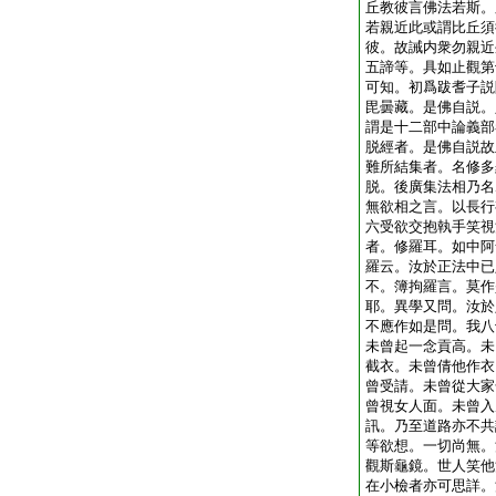
丘教彼言佛法若斯。
若親近此或謂比丘須
彼。故誡内衆勿親近
五諦等。具如止觀第
可知。初爲跋耆子説
毘曇藏。是佛自説。
謂是十二部中論義部
脱經者。是佛自説故
難所結集者。名修多
脱。後廣集法相乃名
無欲相之言。以長行
六受欲交抱執手笑視
者。修羅耳。如中阿
羅云。汝於正法中已
不。簿拘羅言。莫作
耶。異學又問。汝於
不應作如是問。我八
未曾起一念貢高。未
截衣。未曾倩他作衣
曾受請。未曾從大家
曾視女人面。未曾入
訊。乃至道路亦不共
等欲想。一切尚無。
觀斯龜鏡。世人笑他
在小檢者亦可思詳。