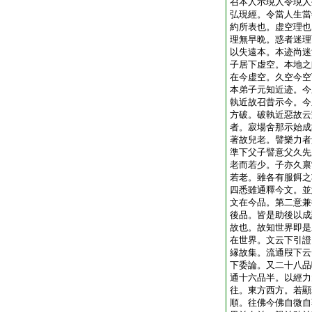
召本人示現人令現人
弘現經。令當人生當
約所表也。虚空理也
理無早晩。惑者迷理
以失遠本。本迹尚迷
子居下虚空。本地之
在今虚空。久空今空
本弟子元知近迹。今
執近故召昔示今。今
方破。破執近惡故云
者。寂場舍那示始成
著故兒老。譬樂力者
準下父子譬意父久先
老而若少。子亦久禀
若老。雖各有服餌之
四悉雖通釋今文。並
文在今品。第二意兼
後品。皆是助後以成
故也。故知世界即是
在世界。文云下引證
縁故集。流通叚下云
下委論。又二十八品
通十六品半。以經力
往。東方西方。若顯
順。往佛今佛自微自