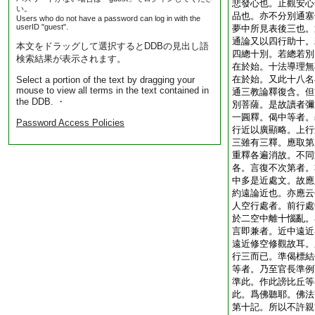
悲發心也。止觀安心
い。
品也。亦不分別通塞
Users who do not have a password can log in with the
userID "guest".
夢中所見表後三也。
通論又以四行助十。
本文をドラッグして選択するとDDBの見出し語
四總十別。若總若別
検索結果が表示されます。
在於始。十法導理無
在於始。又此十八名
Select a portion of the text by dragging your
mouse to view all terms in the text contained in
通三教論釋復含。但
the DDB. ・
別菩薩。是故讀者彌
一圓釋。偈中等者。
Password Access Policies
行近以廣顯略。上行
三雖有三釋。應取第
重釋各遍消故。不同
各。言復不次第者。
中多是近處文。故應
約遠論近也。亦應云
人空行處者。前行處
於二空中離十惱亂。
言即兼者。近中遠近
遠近修空修觀故耳。
行三而已。準偈標結
等者。乃至官長準例
準此。作此謗比丘等
此。爲佛聽耶。佛法
第十記。所以不許親