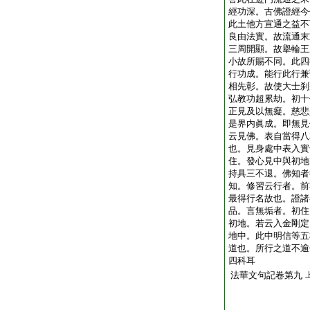
經功深。古佛證經今
此土他方宣通之益不
良由法實。故流通末
三周開顯。故擧輪王
小故所賜不同。此四
行功成。能行此行兼
相先彰。故使大士刹
弘教功超累劫。初十
正見及以無癡。慈悲
是界内眞成。即無見
云見佛。表自當得八
也。見身處中表入實
住。發心見中與初地
持具三不退。佛知者
知。修習云行者。前
最得行名故也。證諸
品。言無垢者。初住
初地。若云入金剛定
地中。此中明信等五
道也。所行之道不逾
四科耳
法華文句記卷第九