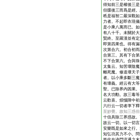
得知前三是權後三是
但牒後三而爲是經。
秖是福智二嚴深觀如
力者。不起即衣現儀
是小乘八萬而已。如
有八十千。未關於大
賢終。至羅漢並有定
即第四果也。得有漏
次第合六。初合初而
合第三。其有下合第
不下合第六。合與珠
太集云。知苦壞陰魔
離死魔。修道壞天子
者。以小乘多斷三魔
有壞義。經云有大等
聖。已除界内因果。
名大功勳。故三毒等
云歡喜。煩惱障中初
六行云一切者準下釋
至妙覺。故知三惑但
十信具除三界惑故。
故云一切。以一切言
安樂既是如來之行。
知弘功其力不小。問
答此在迹門流通之末