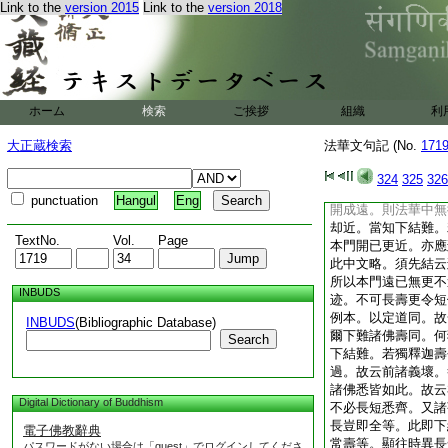
Link to the
version 2015
Link to the
version 2018
殊。若部異常殊。亦
如向述。亦應更立名
別答者。先涅槃。次
同廣略稍別。亦應結
同。次文云爲一明一
機。非會三一故但云
ホーム
検索
ご挨拶
組織
利
偏三。未至法華不應
更云帶不帶異一乘何
大正蔵検索
法華文句記 (No.
171
明會不會一乘共別。
今師假設。先引華嚴
324
325
326
下引法華。於華嚴大
punctuation
Hangul
Eng
開成遠。則法華中無
却近。當知下結難。
TextNo.
Vol.
Page
本門開已更近。亦應
此中文略。須先結云
所以本門遠已無更不
INBUDS
迹。不可長壽更令短
例本。以定道同。故
INBUDS
(Bibliographic Database)
爾下難諸佛壽同。何
Search
下結難。若獨釋迦壽
過。故云前諸義壞。
諸佛悉皆如此。故云
Digital Dictionary of Buddhism
不必長短悉齊。又諸
長豈即全等。此即下
電子佛教辭典
常壽等。顯往時異長
パスワードがない場合は「guest」でログインしてくださ