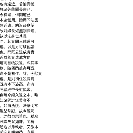
各有遠近。若論壽體
故諸菩薩聞長壽已。
今釋迦。但開迹已
本迹體用。體用即法應
無近遠。約近迹應望
故對縁長短無別長短。
欲以法身亡其長
同。其實開三佛道可
也。以是方可破他諸
也。問既云遠成眞實
近成眞實遠成方便
迹高被物説遠。即其事
物。隨四悉益亦可説
迦不是初住。答。今顯實
也。是則初住説長爲
既有本下迹高。亦有
開諸經中長短倶常。
自曉今經久遠之本。唯
知諸師計無常者不
。如向所説。法華明常
涅槃常顯。故今經明
。詮教也宗旨也。糟糠
雖異失旨如糠。問橋
通途以斥執者。又教本
斥今別明四悉。宜長