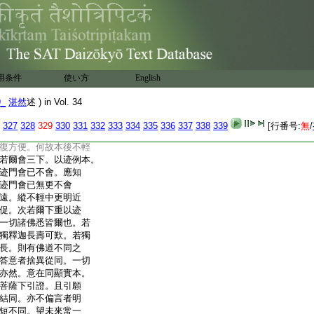
應部殊乘別。云云者。雖
異義同。而爲多並。分
勝鬘。初涅槃者。明常雖
云豈廣略別。令常不
者。三外之一自爲一
一。部屬方等對斥
用条件
使い方
English
云會。云云者。亦應
殊。亦應具約五時
9_
湛然
述 ) in Vol. 34
次問近成是方便等者。
大經以定。次若爾法華
327
328
329
330
331
332
333
334
335
336
337
338
339
[行番号:
無
/
經爲妨。法華若興皆
復方便。何故本後不輕
若爾會三下。以迹例本。
迹門會已不會。應知
迹門會已無更不會
遠。縱不輕中更明近
促。次若爾下重以迹
一切諸佛悉皆爾也。若
獨釋迦長壽可歎。若獨
長。則有佛道不同之
答意者捨異從同。一切
亦然。意在同顯實本。
菩薩下引證。且引願
結同。亦不偏言者明
短不同。望未來常一