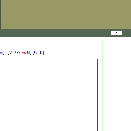
有
] [返り点:
有
/
無
]
[CITE]