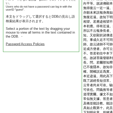
い。
向平等。故諸佛顯本
Users who do not have a password can log in with the
無得復云一近一遠。
userID "guest".
亦願未來説報身壽如
本文をドラッグして選択するとDDBの見出し語
無復近遠。故知下明
検索結果が表示されます。
相望。若應迹相望不
本初應。得有近遠。
Select a portion of the text by dragging your
所以不云報身長者。
mouse to view all terms in the text contained in
短。又欲顯於諸佛道
the DDB. ・
同。事成久近不可同
Password Access Policies
師。故云諸師不可師
近成方便者。亦可云
不。答若初住中本下
也。故諸菩薩發願利
長。問。若爾那知釋
已不復隱本。故知非
權。開權説近爲實。
本近迹遠。用此高下
既了諸經長短倶常。
云常者尚未可依。驗
可依也。問義推等者
道理實爾。據文不如
常似無文據。答意者
及橋並能詮教。能詮
具如止觀第十。此且
下別明化意。前雖通