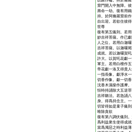
以銀作輪。持於脩羅
窟門開入中無障。彼
壽命一劫。復有用鐵
持。於阿脩羅窟前作
自出迎。若欲住彼得
世尊
復有第五儀則。若用
妙吉祥菩薩。作已獻
人之位。若用白迦囉
吉祥菩薩。以迦囉尾
成就。若以迦囉賀吒
許大。以賀吒花獻一
軍主。若用白檀作五
帝花獻一洛叉得貴人
一指長像。獻淨水一
切香作像。獻一切香
沈香木濕柴作護摩。
恒時持誦除大五逆罪
吉祥聽法。若急誦八
身。得爲持念主。一
切皆得如是童子儀則
唯除貪欲
復有第六調伏儀則。
爲利益衆生使得成就
當爲濁惡之時利益薄