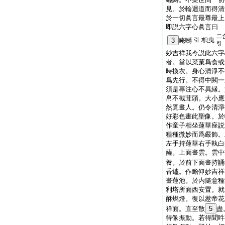
見。於輪迴道而得清
於一切眞言最尊最上
即説六字心眞言曰
二
枳曳
3
唵嚩
引
引
妙吉祥我今説此六字
者。當以菜菓爲食或
時換衣。身心清淨不
爲先行。不得中闕一
須是專注心不異縁。
帛不截茸頭。大小應
然覓畫人。仍令清淨
好彩色畫此聖像。於
作童子相坐蓮華座説
種種微妙而爲嚴飾。
左手持蓮華右手執白
薩。上面畫雲。雲中
養。於前下面畫持誦
香罏。作瞻仰妙吉祥
畫蓮池。於内隨意種
利塔所面西安置。就
酥燃燈。復以惹帝花
祥面。直至散
5
盡
得像振動。若得聞吽