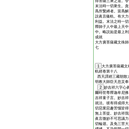
得菩薩三乘之道。令
末法時一切衆生。貪
爲所繋縛者。當爲解
説眞言儀軌。有大力
利益。末法之時一切
釋師子人中最上天中
中。略説如是最上利
成就
大方廣菩薩藏文殊師
七
1
大方廣菩薩藏文
軌經卷第十八
西天譯經三藏朝散
明教大師臣天息
2
妙吉祥六字心
爾時世尊釋迦牟尼佛
吉祥童子言。妙吉祥
就法。彼有得成得大
切惡業惡趣苦惱皆得
無上菩提。妙吉祥我
眞言微妙不可思議力
切輪迴。及免三苦大
纒縛。不染世間一切