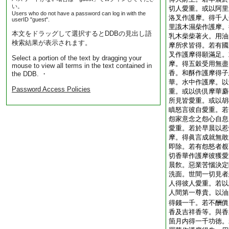
い。
切人愛重。或以阿里
Users who do not have a password can log in with the
洛叉作護摩。得千人
userID "guest".
里誐木濕柴作護摩。
本文をドラッグして選択するとDDBの見出し語
乳木柴柴著火。用油
検索結果が表示されます。
摩所求皆得。若有國
叉作護摩得願滿足。
Select a portion of the text by dragging your
摩。得五穀受用無盡
mouse to view all terms in the text contained in
香。和酥作護摩得子
the DDB. ・
華。水中作護摩。以
Password Access Policies
重。或以供倶摩華麝
所見皆愛重。或以胡
瞋怒言彼自愛重。若
怨家意念之怨心自息
愛重。若於早晨以惹
摩。得眞言成就無敢
即除。若有怨怒者覩
切香華作護摩彼獲愛
晨飮。惡業苦惱決定
洗面。世間一切見者
人得彼人愛重。若以
人間第一尊貴。以油
得錢一千。若不酬價
香及吉祥香等。與香
箇月内得一千功徳。