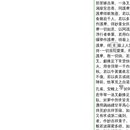
部里哆吉果。一洛叉
濕柴安息香。同護摩
護摩得穀無盡。若以
食廕庇千人。若以多
作護摩。得妙童女供
摩一切如意。以阿誐
淨行者奉重。若用白
囉華作護摩。得最上
護摩。得
8
最上人
得･一切首陀愛重。
護摩。救一切病。若
叉。獻佛足下常受快
火。用舍弭華一千作
執。若以牛黄書眞言
不傷。若以眞言成就
陣前。他軍見之自退
孔雀。安幢上
於
惹帝華一洛叉獻佛足
臥。於夢中所求皆見
盞用藕絲纒甘草爲心
得見妙吉祥菩薩。如
又有求成第二儀則。
者。作妙吉祥童子。
般若波羅蜜多經。如