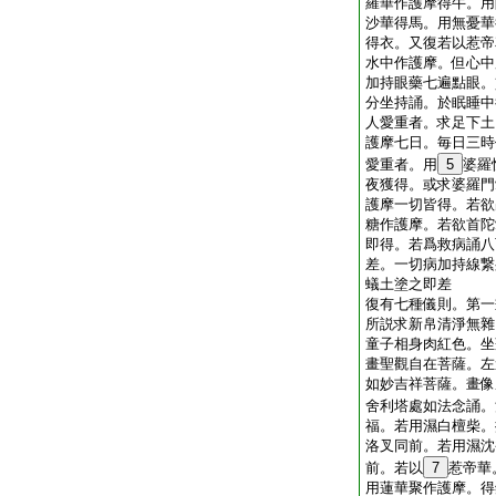
羅華作護摩得牛。用
沙華得馬。用無憂華
得衣。又復若以惹帝
水中作護摩。但心中
加持眼藥七遍點眼。
分坐持誦。於眠睡中
人愛重者。求足下土
護摩七日。毎日三時
愛重者。用
5
婆羅
夜獲得。或求婆羅門
護摩一切皆得。若欲
糖作護摩。若欲首陀
即得。若爲救病誦八
差。一切病加持線繋
蟻土塗之即差
復有七種儀則。第一
所説求新帛清淨無雜
童子相身肉紅色。坐
畫聖觀自在菩薩。左
如妙吉祥菩薩。畫像
舍利塔處如法念誦。
福。若用濕白檀柴。
洛叉同前。若用濕沈
前。若以
7
惹帝華
用蓮華聚作護摩。得