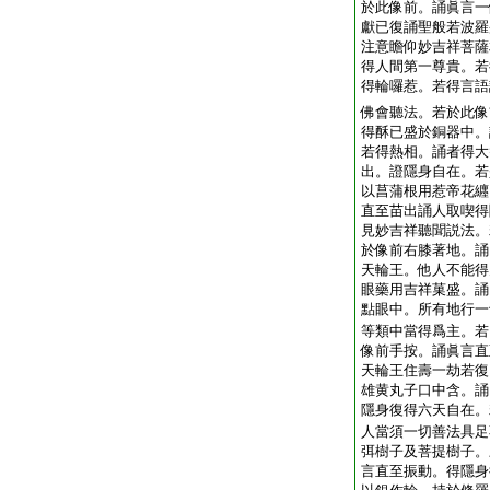
於此像前。誦眞言一
獻已復誦聖般若波羅
注意瞻仰妙吉祥菩薩
得人間第一尊貴。若
得輪囉惹。若得言語
佛會聽法。若於此像
得酥已盛於銅器中。
若得熱相。誦者得大
出。證隱身自在。若
以菖蒲根用惹帝花纒
直至苗出誦人取喫得
見妙吉祥聽聞説法。
於像前右膝著地。誦
天輪王。他人不能得
眼藥用吉祥菓盛。誦
點眼中。所有地行一
等類中當得爲主。若
像前手按。誦眞言直
天輪王住壽一劫若復
雄黄丸子口中含。誦
隱身復得六天自在。
人當須一切善法具足
弭樹子及菩提樹子。
言直至振動。得隱身