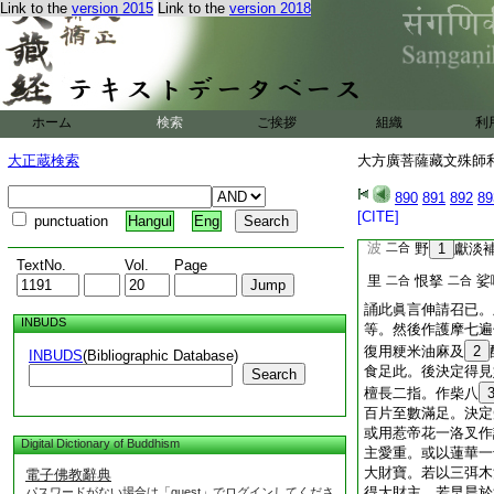
Link to the
version 2015
Link to the
version 2018
是作已然後爲所求事
用尼倶陀樹濕柴著火
請召火天。眞言曰
7
阿誐蹉賀里閉訥
路呬哆叉禰呬捺
合
ホーム
検索
ご挨拶
組織
利
誦此眞言三遍。請召
祥菩薩。眞言曰
大正蔵検索
大方廣菩薩藏文殊師利
8
阿誐蹉誐蹉倶摩
890
891
892
89
二合
嚩
囉他
母
二合
[CITE]
punctuation
Hangul
Eng
引
波
二合
野
1
獻淡
TextNo.
Vol.
Page
里
恨拏
娑
二合
二合
誦此眞言伸請召已。
INBUDS
等。然後作護摩七遍
復用粳米油麻及
2
INBUDS
(Bibliographic Database)
食足此。後決定得見
Search
檀長二指。作柴八
百片至數滿足。決定
或用惹帝花一洛叉作
Digital Dictionary of Buddhism
主愛重。或以蓮華一
大財寶。若以三弭木
電子佛教辭典
得大財主。若早晨於
パスワードがない場合は「guest」でログインしてくださ