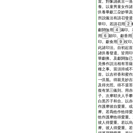
置。對像誦眞言一洛
養。以童男童女作諸
供養畢獻三朶妙華及
所説儀法有請召發遣
華印。若請召用
2
獻閼伽用
4
滿印。
用
6
願印。獻香用
印。獻食用
9
杖印
此諸印法。自初起首
諸供養發遣。皆用印
華獻佛。及獻閼伽已
見佛作説法相有菩薩
種之事。當須持戒不
首。以吉祥香和蜜作
一倶胝。得親見妙吉
及得光照。得不退菩
復有第三儀則。用赤
子。次摩耶夫人手攀
白黒芥子和合。以赤
作護摩彼自愛重。或
摩。若爲他作他得愛
他作護摩他得愛重。
彼人得愛重。若以烏
摩。彼人得愛重。若