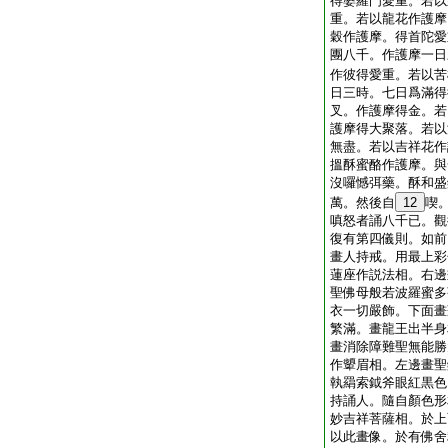
得婆羅門愛重。若以
重。若以龍花作護摩
穀作護摩。得首陀愛
團八千。作護摩一日
作彼得愛重。若以苦
日三時。七日爲滿得
叉。作護摩得金。若
護摩得大聚落。若以
無盡。若以吉祥花作
搵酥蜜酪作護摩。與
沒囉憾弭藥。酥和盛
萬。然後自
12
喫
嗔怒者誦八千已。觀
復有第四儀則。如前
畫人持戒。用最上彩
蓮座作説法相。右邊
聖佛母般若波羅蜜多
衣一切嚴飾。下面畫
繁滿。畫龍王出半身
畫消除障難聖無能勝
作顰眉相。左邊畫聖
執羂索鉞斧眼紅黒色
持誦人。隨自顏色形
妙吉祥菩薩相。於上
以此畫像。於有佛舍