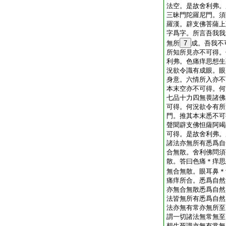
法空。是故舍利弗。
三昧門陀羅尼門。須
羅漢。辟支佛菩薩上
字爲字。所言吾我我
無所
7
成。吾我不
所知所見亦不可得。
利弗。色痛痒思想生
況欲令識有成眼。眼
身意。六情所入亦不
本末空亦不可得。何
七品十力四無畏諸佛
可得。何況欲令有所
門。推其本末悉不可
聲聞辟支佛怛薩阿竭
可得。是故舍利弗。
諸法亦無所有悉爲自
合無散。舍利佛問須
散。答曰色痛＊痒思
無合無散。眼耳鼻＊
痛痒所合。悉爲自然
亦無合無散悉爲自然
法皆無所有悉爲自然
法亦無有常亦無所至
謂一切諸法無常無至
想生死識亦無有常無