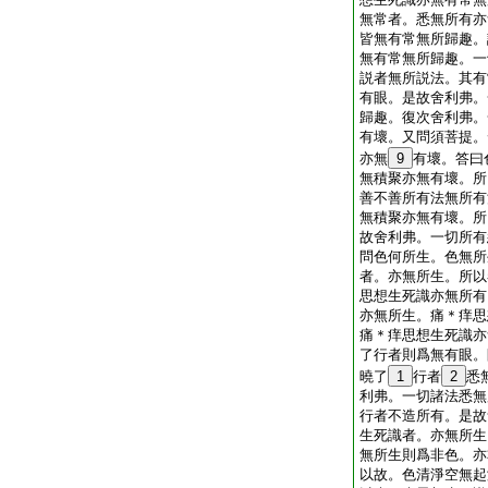
無常者。悉無所有亦
皆無有常無所歸趣。
無有常無所歸趣。一
説者無所説法。其有
有眼。是故舍利弗。
歸趣。復次舍利弗。
有壞。又問須菩提。
亦無
9
有壞。答曰
無積聚亦無有壞。所
善不善所有法無所有
無積聚亦無有壞。所
故舍利弗。一切所有
問色何所生。色無所
者。亦無所生。所以
思想生死識亦無所有
亦無所生。痛＊痒思
痛＊痒思想生死識亦
了行者則爲無有眼。
曉了
1
行者
2
悉
利弗。一切諸法悉無
行者不造所有。是故
生死識者。亦無所生
無所生則爲非色。亦
以故。色清淨空無起