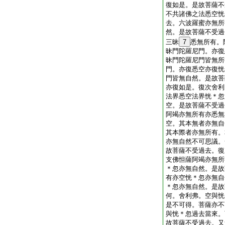
復如是。是故菩薩不
不共諸佛之法悉空恍
去。六波羅蜜亦無所
然。是故菩薩不受過
三昧
7
悉無所有。
昧門陀羅尼門。亦復
昧門陀羅尼門皆無所
門。亦復悉空亦復恍
門皆無自然。是故菩
亦復如是。復次舍利
法界悉空法界恍＊忽
空。是故菩薩不受過
阿竭亦無所有亦悉無
空。其本無者亦無自
其本際者亦無所有。
亦無自然不可思議。
故菩薩不受過去。復
支佛怛薩阿竭亦無所
＊忽亦無自然。是故
有亦空恍＊忽亦無自
＊忽亦無自然。是故
何。舍利弗。空與恍
是不可得。菩薩亦不
與恍＊忽過去當來。
故菩薩不受過去。又