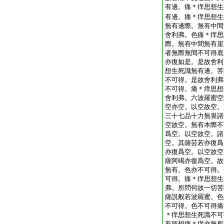
有邊。痛＊痒思想生
有邊。痛＊痒思想生
無有邊際。無有中間
舍利弗。色痛＊痒思
際。無有中間無有崖
者無際無間不可得底
亦復如是。是故舍利
想生死識無有邊。菩
不可得。是故舍利弗
不可得。痛＊痒思想
舍利弗。六波羅蜜空
空亦空。以空故空。
三十七品十力無畏諸
空故空。無有本際不
爲空。以空故空。諸
空。其薩芸若亦復爲
亦復爲空。以空故空
薩阿竭亦復爲空。故
無有。色亦不可得。
可得。痛＊痒思想生
弗。所問何故一切菩
薩説般若波羅蜜。色
不可得。色不可得痛
＊痒思想生死識不可
有所想痛＊痒亦無所