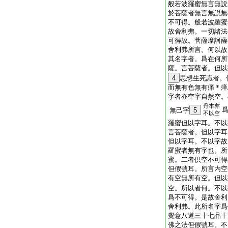
般若波羅蜜無言無説
於菩薩者無言無説無
不可得。般若波羅蜜
故舍利弗。一切諸法
可得故。菩薩摩訶薩
舍利弗所言。何以故
其名字者。爲在何所
薩。言菩薩者。但以
4
思想生死識者。
而無有色無有痛＊痒
字者亦空字自然空。
丹本亦
無己字
5
不以空
羅蜜但以字耳。不以
言菩薩者。但以字耳
但以字耳。不以字故
羅蜜者無有字也。所
蜜。二者倶空不可得
但假號耳。所言内空
有空無所有空。但以
空。所以者何。不以
爲不可得。是故舍利
舍利弗。此所名字爲
覺意八道三十七品十
佛之法但假號耳。不