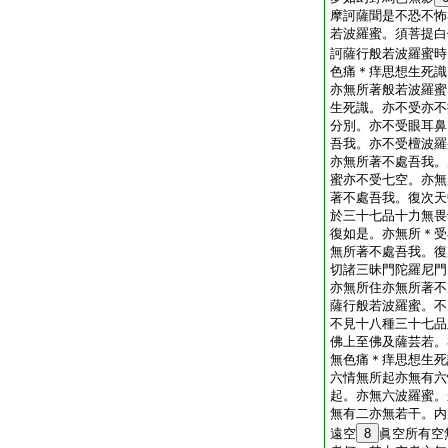
摩訶薩聞是不恐不怖
若波羅蜜。須菩提白
訶薩行般若波羅蜜時
色痛＊痒思想生死識
亦無所著般若波羅蜜
生死識。亦不受亦不
分別。亦不受眼耳鼻
吾我。亦不受檀波羅
亦無所著不處吾我。
蜜亦不受七空。亦無
著不處吾我。復次天
於三十七品十力無畏
復如是。亦無所＊受
無所著不處吾我。復
切諸三昧門陀羅尼門
亦無所住亦無所著不
薩行般若波羅蜜。不
不見十八種三十七品
佛上至佛及薩芸若。
無色痛＊痒思想生死
六情無所起亦無有六
起。亦無六波羅蜜。
無有二亦無若干。内
遠空
8
眞空所有空