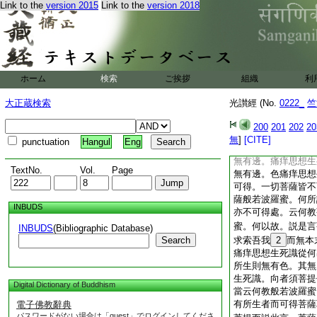
Link to the
version 2015
Link to the
version 2018
不可得。當云何教菩
一切求菩薩悉不可得
般若波羅蜜教菩薩耶
有字耳。譬如人自言
無所有諸法自然何所
所生痛痒思想生死識
ホーム
検索
ご挨拶
組織
利
其無所生則無有色亦
般若波羅蜜者。當云
大正蔵検索
光讃經 (No.
0222_
竺
亦無有出生。亦不可
者。菩薩聞是不恐不
200
201
202
20
薩則爲行般若波羅蜜
無
]
[CITE]
punctuation
Hangul
Eng
何過去當來中間。菩
無有邊。痛痒思想生
TextNo.
Vol.
Page
無有邊。色痛痒思想
可得。一切菩薩皆不
薩般若波羅蜜。何所
INBUDS
亦不可得處。云何教
蜜。何以故。説是言
INBUDS
(Bibliographic Database)
Search
求索吾我
2
而無本
痛痒思想生死識從何
所生則無有色。其無
生死識。向者須菩提
Digital Dictionary of Buddhism
當云何教般若波羅蜜
有所生者而可得菩薩
電子佛教辭典
パスワードがない場合は「guest」でログインしてくださ