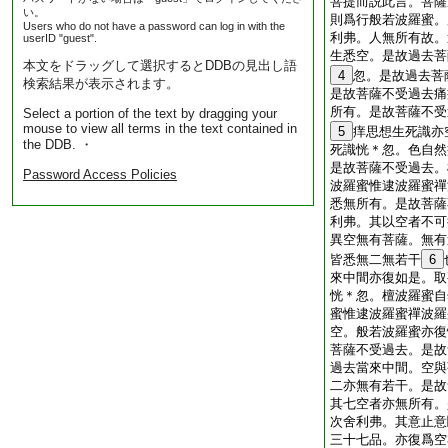
菩提而説此言。菩薩
い。
則爲行般若波羅蜜。
Users who do not have a password can log in with the
利弗。人無所有故。
userID "guest".
生悉空。是故過去菩
本文をドラッグして選択するとDDBの見出し語
4
忽。是故過去菩
検索結果が表示されます。
是故菩薩不受過去痛
所有。是故菩薩不受
Select a portion of the text by dragging your
mouse to view all terms in the text contained in
5
痒思想生死識亦
the DDB. ・
死識恍＊忽。色自然
是故菩薩不受過去。
Password Access Policies
波羅蜜惟逮波羅蜜禪
悉無所有。是故菩薩
利弗。其以空者不可
異空無有菩薩。無有
皆悉無二無若干
6
來中間亦復如是。取
恍＊忽。檀波羅蜜自
蜜惟逮波羅蜜禪波羅
空。般若波羅蜜亦復
菩薩不受過去。是故
過去當來中間。空與
二亦無有若干。是故
其七空者亦無所有。
次舍利弗。其意止意
三十七品。亦復爲空