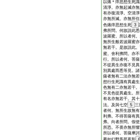
以痛＊痒思想生死識
清淨。亦無起滅亦無
有亦復清淨。空清淨
亦無所滅。亦無所住
色痛痒思想生死
3
弗所問。何故説此悉
波羅蜜。所以者何。
無所生般若波羅蜜亦
無若干。是故説此。
蜜。舍利弗問。亦不
行。所以者何。菩薩
不從異生亦復不見異
別異處而悉等見。諸
薩者無有二法亦無若
想行生死識有異處生
色無有二亦無若干。
不見色從異處生。所
有名亦無若干。其十
法。及與七空
5
三
者何。無所生故無有
利弗。不得菩薩有異
弗。向者所問。假使
所恐。不畏亦無所懼
所以者何。菩薩摩訶
夢如幻野馬芭蕉影