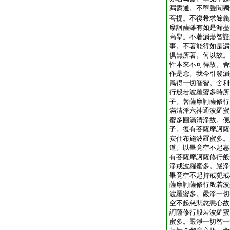
漏盡通。不墮聲聞獨
菩提。不復希求餘義
摩訶薩雖有如是漏盡
高擧。不著漏盡智證
事。不著能得如是漏
倶無所著。何以故。
性本來不可得故。舍
作是念。我今引發漏
爲得一切智智。舍利
行般若波羅蜜多時所
子。菩薩摩訶薩修行
滿清淨六神通波羅蜜
蜜多圓滿清淨故。便
子。復有菩薩摩訶薩
安住布施波羅蜜多。
道。以畢竟空不起惠
有菩薩摩訶薩修行般
淨戒波羅蜜多。嚴淨
畢竟空不起持戒犯戒
薩摩訶薩修行般若波
波羅蜜多。嚴淨一切
空不起慈悲忿恚心故
訶薩修行般若波羅蜜
蜜多。嚴淨一切智一