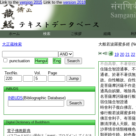
或復隨念一月十月百
Link to the
version 2015
Link to the
version 2018
住事。或復隨念一年
年諸宿住事。或復隨
多百千劫乃至無量無
諸宿住事。或復隨念
如是時。如是處。如
ホーム
検索
ご挨拶
組織
利
是食。如是久住。如
樂。如是受苦。從彼
大正蔵検索
大般若波羅蜜多經 (N
往生彼處。如是状貌
若自若他諸宿住事。
19
20
21
22
菩薩摩訶薩雖有如是
punctuation
Hangul
Eng
不自高擧。不著宿住
住隨念智證通事。不
TextNo.
Vol.
Page
通者。於著不著倶無
故。自性離故。自性
是菩薩摩訶薩不作是
INBUDS
通爲自娯樂。唯除爲
名菩薩摩訶薩修行般
INBUDS
(Bibliographic Database)
宿住隨念智證通
Search
時舍利子復白佛言。
修行般若波羅蜜多時
佛言舍利子。有菩薩
Digital Dictionary of Buddhism
勝清淨過人天眼。能
沙界情非情類種種色
電子佛教辭典
類死時生時。妙色麁
パスワードがない場合は「guest」でログインしてくださ