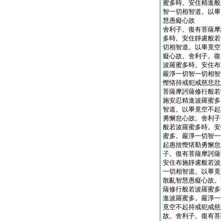
蜜多時。安住精進般
智一切相智道。以畢
慧愚癡心故
舍利子。復有菩薩摩
多時。安住靜慮般若
切相智道。以畢竟空
癡心故。舍利子。復
波羅蜜多時。安住布
嚴淨一切智一切相智
慳悋持戒犯戒慈悲忿
菩薩摩訶薩修行般若
施安忍精進波羅蜜多
智道。以畢竟空不起
勇懈怠心故。舍利子
般若波羅蜜多時。安
蜜多。嚴淨一切智一
起惠捨慳悋勤勇懈怠
子。復有菩薩摩訶薩
安住布施靜慮般若波
一切相智道。以畢竟
散亂智慧愚癡心故。
薩修行般若波羅蜜多
進波羅蜜多。嚴淨一
竟空不起持戒犯戒慈
故。舍利子。復有菩