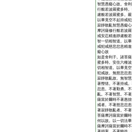
智慧愚癡心故。舍利
行般若波羅蜜多時。
慮般若波羅蜜多。嚴
以畢竟空不起持戒犯
寂靜散亂智慧愚癡心
摩訶薩修行般若波羅
戒安忍精進靜慮般若
智一切相智道。以畢
戒犯戒慈悲忿恚精進
癡心故
如是舍利子。諸菩薩
蜜多時。安住六種波
切相智道。以畢竟空
犯戒故。無慈悲忿恚
寂靜散亂故。無智慧
著慳悋。不著持戒。
忿恚。不著勤勇。不
亂。不著智慧。不著
薩當於爾時不著惠捨
戒者。不著慈悲忿恚
著寂靜散亂者。不著
菩薩摩訶薩當於爾時
何以故。以一切法畢
薩摩訶薩當於爾時不
著損害。不著饒益。