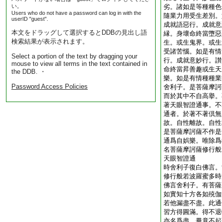
い。
劣。諸如是等種種色
Users who do not have a password can log in with the
隨業力用受生差別。
userID "guest".
成就語惡行。成就意
本文をドラッグして選択するとDDBの見出し語
縁。身壞命終當墮惡
検索結果が表示されます。
生。或生鬼界。或生
受諸苦惱。如是有情
Select a portion of the text by dragging your
行。成就意妙行。讃
mouse to view all terms in the text contained in
命終當昇善趣或生天
the DDB. ・
樂。如是有情種種業
Password Access Policies
舍利子。是菩薩摩訶
而於其中不自高擧。
著天眼智證通事。不
通者。於著不著倶無
故。自性離故。自性
是菩薩摩訶薩不作是
通爲自娯樂。唯除爲
名菩薩摩訶薩修行般
天眼智證通
時舍利子復白佛言。
修行般若波羅蜜多時
佛言舍利子。有菩薩
如實知十方各如殑伽
若他漏盡不盡。此通
習方得圓滿。得不退
亦名爲盡。畢竟不起