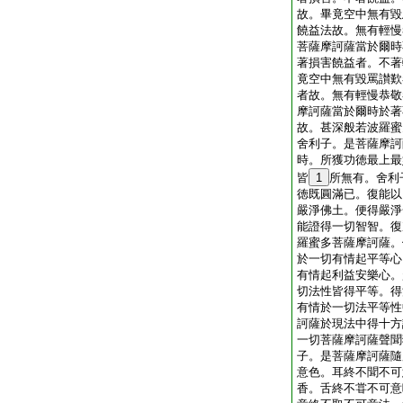
故。畢竟空中無有毀
饒益法故。無有輕慢
菩薩摩訶薩當於爾時
著損害饒益者。不著
竟空中無有毀罵讃歎
者故。無有輕慢恭敬
摩訶薩當於爾時於著
故。甚深般若波羅蜜
舍利子。是菩薩摩訶
時。所獲功徳最上最
皆
1
所無有。舍利
徳既圓滿已。復能以
嚴淨佛土。便得嚴淨
能證得一切智智。復
羅蜜多菩薩摩訶薩。
於一切有情起平等心
有情起利益安樂心。
切法性皆得平等。得
有情於一切法平等性
訶薩於現法中得十方
一切菩薩摩訶薩聲聞
子。是菩薩摩訶薩隨
意色。耳終不聞不可
香。舌終不甞不可意