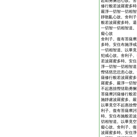
起勤勇懈怠心故。舍
修行般若波羅蜜多時
嚴淨一切智一切相智
靜散亂心故。舍利子
般若波羅蜜多時。還
一切智一切相智道。
癡心故
舍利子。復有菩薩摩
多時。安住布施淨戒
一切相智道。以畢竟
犯戒心故。舍利子。
若波羅蜜多時。安住
淨一切智一切相智道
慳悋慈悲忿恚心故。
薩修行般若波羅蜜多
羅蜜多。嚴淨一切智
不起惠捨慳悋勤勇懈
菩薩摩訶薩修行般若
施靜慮波羅蜜多。嚴
以畢竟空不起惠捨慳
利子。復有菩薩摩訶
時。安住布施般若波
切相智道。以畢竟空
癡心故。舍利子。復
波羅蜜多時。安住淨