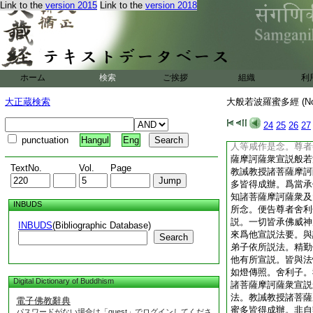
無上丈夫調御士天人
Link to the
version 2015
Link to the
version 2018
大般若波羅蜜多經卷
大般若波羅蜜多經卷
＊三藏法師玄奘
ホーム
検索
ご挨拶
組織
利
第二分善現品第六
爾時佛告尊者善現。
大正蔵検索
大般若波羅蜜多經 (N
訶薩衆宣説般若波羅
教授諸菩薩摩訶薩。
24
25
26
27
得成辦。時諸菩薩摩
punctuation
Hangul
Eng
人等咸作是念。尊者
薩摩訶薩衆宣説般若
TextNo.
Vol.
Page
教誡教授諸菩薩摩訶
多皆得成辦。爲當承
知諸菩薩摩訶薩衆及
INBUDS
所念。便告尊者舍利
説。一切皆承佛威神
INBUDS
(Bibliographic Database)
來爲他宣説法要。與
Search
弟子依所説法。精勤
他有所宣説。皆與法
如燈傳照。舍利子。
Digital Dictionary of Buddhism
諸菩薩摩訶薩衆宣説
法。教誡教授諸菩薩
電子佛教辭典
蜜多皆得成辦。非自
パスワードがない場合は「guest」でログインしてくださ