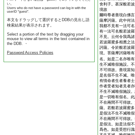
い。
舍利子。甚深般若波
Users who do not have a password can log in with the
境故
userID "guest".
爾時尊者善現白佛言
本文をドラッグして選択するとDDBの見出し語
薩摩訶薩。此中何法
検索結果が表示されます。
我都不見有一法可名
有一法可名般若波羅
Select a portion of the text by dragging your
不見。云何令我爲諸
mouse to view all terms in the text contained in
若波羅蜜多相應之法
the DDB. ・
訶薩。令於般若波羅
Password Access Policies
現。菩薩摩訶薩唯有
名。如是二名亦唯有
生不滅唯假施設。不
不可得故。善現當知
是名假不生不滅。唯
有情命者生者養者士
作者受者知者見者亦
不生不滅唯假施設。
是一切唯有假名。此
不在兩間不可得故。
薩。若般若波羅蜜多
是假法不生不滅唯假
不在兩間不可得故。
是假法。如是法假不
爲色。如是受想行識
不生不滅。唯假施設