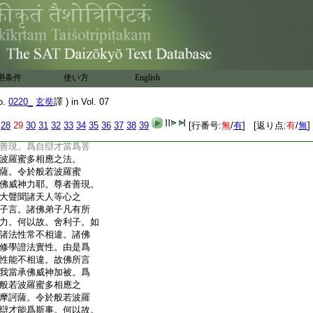
師佛薄伽梵
6
第四百五
第四百六
奉 詔譯
用条件
使い方
English
之一
汝以辯才應爲菩薩摩
o.
0220_
玄奘
譯 ) in Vol. 07
蜜多相應之法。教誡
令於般若波羅蜜多皆
28
29
30
31
32
33
34
35
36
37
38
39
[行番号:
無
/
有
] [返り点:
有
/
無
]
訶薩衆及大聲聞諸天
善現。爲自辯才當爲菩
波羅蜜多相應之法。
薩。令於般若波羅蜜
佛威神力耶。尊者善現。
大聲聞諸天人等心之
子言。諸佛弟子凡有所
力。何以故。舍利子。如
諸法性常不相違。諸佛
修學證法實性。由是爲
性能不相違。故佛所言
我當承佛威神加被。爲
般若波羅蜜多相應之
摩訶薩。令於般若波羅
辯才能爲斯事。何以故。