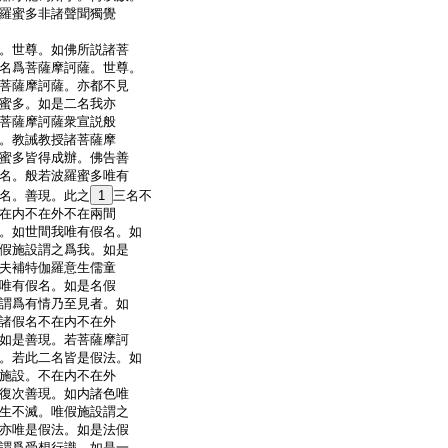
羅蜜多非諸聲聞獨覺
。世尊。如佛所説諸菩
名爲菩薩摩訶薩。世尊。
菩薩摩訶薩。亦都不見
蜜多。如是二名我亦
菩薩摩訶薩衆宣説般
。教誡教授諸菩薩摩
蜜多皆得成辦。佛告善
名。般若波羅蜜多唯有
名。善現。此之
1
三名不
在内不在外不在兩間
。如世間我唯有假名。如
假施設謂之爲我。如是
夫補特伽羅意生儒童
唯有假名。如是名假
謂爲有情乃至見者。如
諸假名不在内不在外
如是善現。若菩薩摩訶
。若此二名皆是假法。如
施設。不在内不在外
復次善現。如内諸色唯
生不滅。唯假施設謂之
亦唯是假法。如是法假
謂爲受想行識。如是一