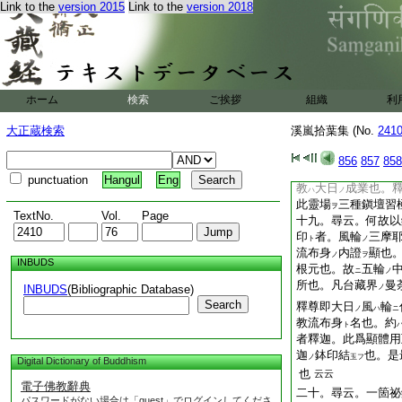
實所不用之也。所謂
Link to the
version 2015
Link to the
version 2018
以
一
祕鎭
習也。
テ
々
ト
式
表也。故
結界
ヲ
ニ
地殘
如柱イヘリ此
ヲ
師釋云。三世常住大
釋迦。像法轉時利益
ホーム
検索
ご挨拶
組織
利
佛。五濁惡世名爲彌
悲
口云。中尊
文
大正蔵検索
溪嵐拾葉集 (No.
241
面
過去
正法明如
ハ
ノ
主
釋尊也。彌勒
ノ
ハ
856
857
858
佛
三世利益
表。
ハ
ヲ
punctuation
Hangul
Eng
教
大日
成業也。
ハ
ノ
此靈場
三種鎭壇習
ヲ
TextNo.
Vol.
Page
十九。尋云。何故以
印
者。風輪
三摩
ト
ノ
流布身
内證
顯也
ノ
ヲ
INBUDS
根元也。故
五輪
ニ
ノ
所也。凡台藏界
曼
INBUDS
(Bibliographic Database)
ノ
Search
釋尊即大日
風
輪
ノ
ハ
ニ
教流布身
名也。約
ト
者釋迦。此爲顯體用
迦
鉢印結
也。是
ノ
玉フ
Digital Dictionary of Buddhism
也
云云
電子佛教辭典
二十。尋云。一箇祕
パスワードがない場合は「guest」でログインしてくださ