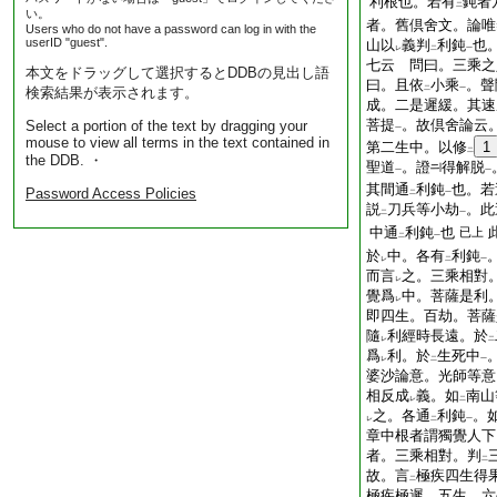
利根也。若有
鈍者
二
い。
者。舊倶舍文。論唯
Users who do not have a password can log in with the
userID "guest".
山以
義判
利鈍
也
レ
二
一
七云 問曰。三乘之
本文をドラッグして選択するとDDBの見出し語
曰。且依
小乘
。聲
検索結果が表示されます。
二
一
成。二是遲緩。其速
菩提
。故倶舍論云
Select a portion of the text by dragging your
一
mouse to view all terms in the text contained in
第二生中。以修
1
二
the DDB. ・
聖道
。證
得解脱
一
一
其間通
利鈍
也。若
Password Access Policies
二
一
説
刀兵等小劫
。此
二
一
中通
利鈍
也
已上
二
一
於
中。各有
利鈍
レ
二
一
而言
之。三乘相對
レ
覺爲
中。菩薩是利
レ
即四生。百劫。菩薩
隨
利經時長遠。於
レ
二
爲
利。於
生死中
レ
二
一
婆沙論意。光師等意
相反成
義。如
南山
レ
二
之。各通
利鈍
。
レ
二
一
章中根者謂獨覺人下
者。三乘相對。判
二
故。言
極疾四生得
二
極疾極遲。五生。六