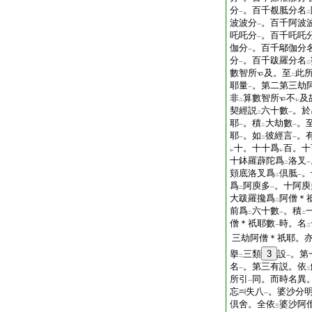
分
。百千覩胝分名
一
二
波波分
。百千阿波
一
吒吒分
。百千吒吒
一
伽分
。百千鄔伽分
一
分
。百千跋羅分名
一
二
數智所
及。至
此
二
耶量
。第二第三劫
一
非
算數智所
不
及
二
レ
契經説
六十數
。於
二
一
耶
。積
大劫數
。
一
二
一
耶
。如
彼經言
。
一
二
一
十。十十爲
百。十
レ
レ
十鉢羅薜陀爲
洛叉
二
一
頞底洛叉爲
倶胝
。
二
一
爲
阿庾多
。十阿庾
二
一
大跋羅攙爲
阿僧＊
二
前爲
六十數
。積
二
一
二
僧＊祇耶數
時。名
一
二
三劫阿僧＊祇耶。
擧
三類
3
設
。第
二
一
名
。第三有説。依
一
二
所引
同。而時名異
一
忘
失八
。婆沙分
一
倶舍。全依
婆沙阿
三