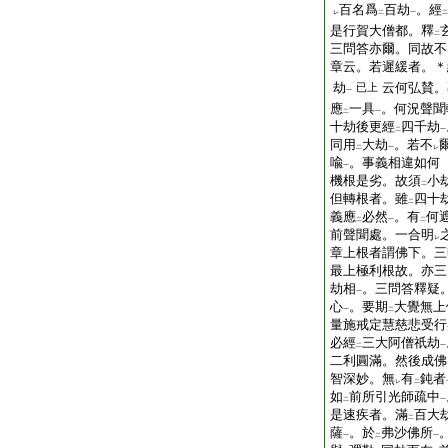
百名爲
百劫
。經
レ
二
一
二
是行賀大僧都。釋
二
三問答亦爾。同故不
章云。若遲緩者。＊
劫
云何弘賛。
已上
一
應
一具
。何況聲聞
二
一
十劫後更經
四千劫
二
一
同用
大劫
。若不
二
一
レ
喩
。事義相違如何
一
機根是劣。故須
小
二
但轉根者。雖
四十
二
義應
必然
。有
何
二
一
二
前聲聞處。一合明
レ
章上根者謂佛下。三
最上極利根故。亦三
劫相
。三問答釋疑
一
心
。要期
大覺無上
一
二
量施戒定慧慈悲受行
必經
三大阿僧祇劫
二
一
二利圓滿。然後成佛
智深妙。無
有
鈍者
レ
二
如
前所引光師疏中
二
一
是速疾者。滿
百大
二
薩
。於
弗沙佛所
一
二
一