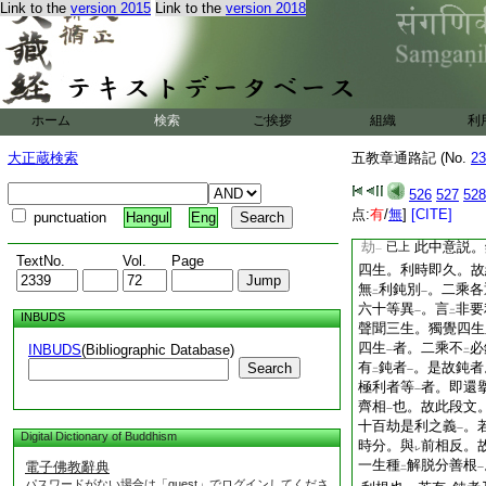
生六十劫。何利何鈍
Link to the
version 2015
Link to the
version 2018
利鈍
中。具陳
此義
一
二
三生義
已云。此據
一
二
極遲六十劫修
加行
二
一
修
加行
。極遲百劫
二
一
三無數劫。及餘九十
ホーム
検索
ご挨拶
組織
利
者。三無數劫。修
二
或有
殖已經
一劫。
下
二
大正蔵検索
五教章通路記 (No.
23
時長故。其根最利。
要利根
。亦通
鈍根
一
二
526
527
528
經
百劫
。故婆娑三
二
一
点:
有
/
無
]
[CITE]
punctuation
Hangul
Eng
者。經
六十劫
。非
二
一
劫
此中意説。
已上
一
TextNo.
Vol.
Page
四生。利時即久。故
無
利鈍別
。二乘各
二
一
六十等異
。言
非要
一
二
INBUDS
聲聞三生。獨覺四生
四生
者。二乘不
必
INBUDS
(Bibliographic Database)
一
二
有
鈍者
。是故鈍者
Search
二
一
極利者等
者。即還
一
齊相
也。故此段文
一
十百劫是利之義
。
一
Digital Dictionary of Buddhism
時分。與
前相反。
レ
一生種
解脱分善根
電子佛教辭典
二
一
パスワードがない場合は「guest」でログインしてくださ