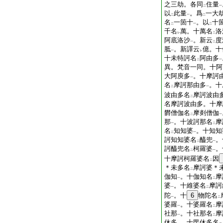
之三劫。各同
住量
二
一
以
此量
。爲
一大
二
一
二
名
一箇十
。以
十
二
一
二
千名
萬。十萬名
洛
レ
二
阿底洛沙
。新云
度
一
二
胝
。新譯云
億。十
一
レ
十未特訶名
阿由多
二
一
異。梵音一同。十阿
大阿庾多
。十摩訶
一
名
摩訶那由多
。十
二
一
波由多名
摩訶波由
二
名摩訶波由多。十摩
欝僧伽名
摩剡僧伽
二
一
那
。十波訶那名
摩
一
二
名
知知婆
。十知知
二
一
訶知知婆名
醯兜
。
二
一
訶醯兜名
柯羅婆
。
二
一
十摩訶柯羅婆名
因
二
＊未多名
摩訶婆＊
二
伽知
。十伽知名
摩
一
二
婆
。十維婆名
摩訶
一
二
陀
。十
6
物陀名
一
二
婆羅
。十婆羅名
摩
一
二
社那
。十社那名
摩
一
二
休多
。十毘休多名