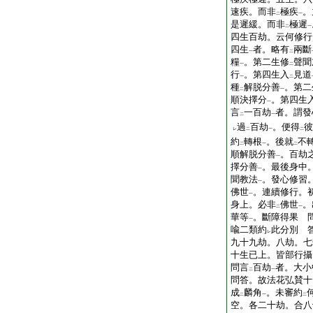
速疾。而非
極疾
。
二
一
是遲緩。而非
極遲
二
一
四生百劫。云何修行
四生
者。略有
兩斷
一
二
糧
。第二生修
聲聞
一
二
行
。第四生入
見道
一
二
種
解脱分善
。第二
二
一
順決擇分
。第四生
一
言
一百劫
者。謂發
二
一
過
百劫
。便得
彼
レ
二
一
二
約
轉根
。後就
不
二
一
二
順解脱分善
。百劫
一
擇分善
。最後身中
一
聞教法
。發心修習
一
佛世
。連續修行。
一
身上。必非
佛世
。
二
一
華等
。斷障得果 
一
喩二類約
此分別 
レ
九十九劫。八劫。七
十生已上。皆部行
問言
百劫
者。大小
二
一
問答。故法花弘賛十
成
麟角
。未審約
二
一
二
空。各二十劫。合八