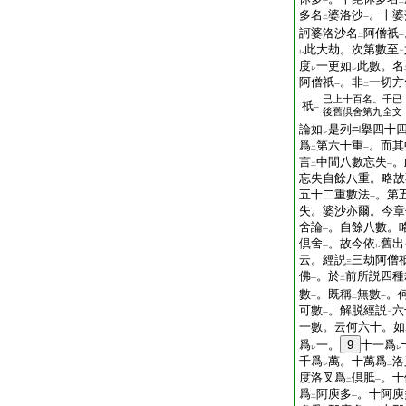
一
二
多名
婆洛沙
。十婆
二
一
訶婆洛沙名
阿僧祇
二
一
此大劫。次第數至
レ
二
度
一更如
此數。名
レ
レ
阿僧祇
。非
一切方
一
二
已上十百名。千已
祇
一
後舊倶舍第九全文
論如
是列
擧四十
レ
爲
第六十重
。而其
二
一
言
中間八數忘失
。
二
一
忘失自餘八重。略故
五十二重數法
。第
一
失。婆沙亦爾。今章
舍論
。自餘八數。
一
倶舍
。故今依
舊出
一
レ
云。經説
三劫阿僧
三
佛
。於
前所説四種
一
二
數
。既稱
無數
。
一
二
一
可數
。解脱經説
六
一
二
一數。云何六十。如
爲
一。
9
十一爲
レ
レ
千爲
萬。十萬爲
洛
レ
二
度洛叉爲
倶胝
。十
二
一
爲
阿庾多
。十阿庾
二
一