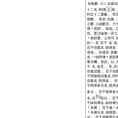
劫無數
此新倶
已上
一
十二名
阿僧
2
祇
二
一
列五十二重數
。而
一
後數
。若依
此義
一
二
一
之數
上諸數言。六
一
僧＊祇耶
。故知。
一
也。婆沙論第一百七
＊祇耶量。云何可
レ
此一
至
百千
名
洛
一
二
一
二
百千倶胝名
那庾多
二
一
達他
。此後非
算數
一
二
名
一劫阿僧＊祇耶
二
量亦爾。有説。以
二
千
名
洛叉
。至
百
一
二
一
二
倶胝倶胝
。百千倶
一
千阿哳哳倶胝名
阿
二
倶胝名
阿庾多
。百
二
一
千阿庾多分名
那庾
二
多分
。百千那庾多
一
名
倶
陀分
。百
二
一
千鉢特摩名
鉢特摩
二
＊未羅
。百千迦＊
一
＊未羅分名
捺稚那
二
一
分
。百千捺稚那分
一