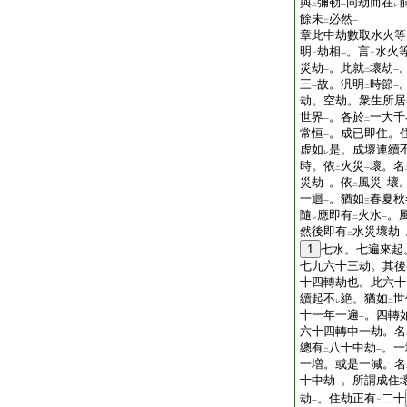
與
彌勒
同劫而在
二
一
レ
餘未
必然
二
一
章此中劫數取水火等
明
劫相
。言
水火
二
一
二
災劫
。此就
壞劫
一
二
一
三
故。汎明
時節
一
二
一
劫。空劫。衆生所居
世界
。各於
一大千
一
二
常恒
。成已即住。
一
虚如
是。成壞連續
レ
時。依
火災
壞。名
二
一
災劫
。依
風災
壞
一
二
一
一迴
。猶如
春夏秋
一
三
隨
應即有
火水
。
レ
二
一
然後即有
水災壞劫
二
一
1
七水。七遍來起
七九六十三劫。其後
十四轉劫也。此六十
續起不
絶。猶如
世
レ
二
十一年一遍
。四轉
一
六十四轉中一劫。名
總有
八十中劫
。一
二
一
一増。或是一減。名
十中劫
。所謂成住
一
劫
。住劫正有
二十
一
二