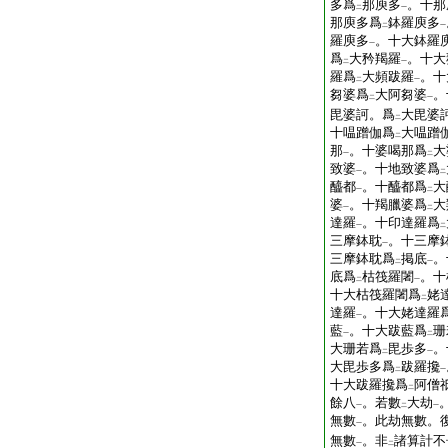
多爲
那庾多
。十那
二
一
那庾多爲
鉢羅庾多
二
一
羅庾多
。十大鉢羅
一
爲
大矜羯羅
。十大
二
一
羅爲
大頻跋羅
。十
二
一
芻婆爲
大阿芻婆
。
二
一
毘婆訶。爲
大毘婆
二
十嗢蹭伽爲
大嗢蹭
二
那
。十婆喝那爲
大
一
二
致婆
。十地致婆爲
一
二
醯都
。十醯都爲
大
一
二
婆
。十羯臘婆爲
大
一
二
達羅
。十印達羅爲
一
二
三摩鉢耽
。十三摩
一
三摩鉢耽爲
掲底
。
二
一
底爲
枯筏羅闍
。十
二
一
十大枯筏羅闍爲
姥
二
達羅
。十大姥達羅
一
藍
。十大跋藍爲
珊
一
二
大珊若爲
毘歩多
。
二
一
大毘歩多爲
跋羅攙
二
一
十大跋羅攙爲
阿僧
二
餘八
。若數
大劫
一
二
一
無數
。此劫無數。
一
無數
。非
諸算計不
一
二