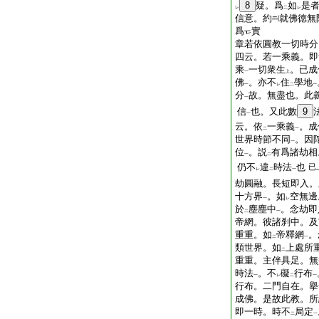
8
疑。爲
如
是
レ
二
レ
信意。約
就佛徳無
爲
實
章若依圓教一切時分
四云。若一乘義。即
乘
一切衆生
。已成
一
上
佛
。亦不
住
學地
一
レ
二
一
分
故。無盡也。此
一
信
也。又此數
9
一
云。依
一乘義
。成
二
一
世界時節不同
。因
一
位
。説
有爲諸劫相
一
二
仍不
違
時法
也
已
レ
二
一
劫圓融。長短即入。
十方界
。如
空無邊
一
レ
於
塵塵中
。念劫即
二
一
帝網。彼諸刹中。及
重重。如
帝釋網
。
二
一
類世界。如
上處所
二
重重。主伴具足。無
時法
。不
礙
行布
一
レ
二
一
行布。二門自在。擧
成佛。是故此教。所
即一時。時不
局定
二
一