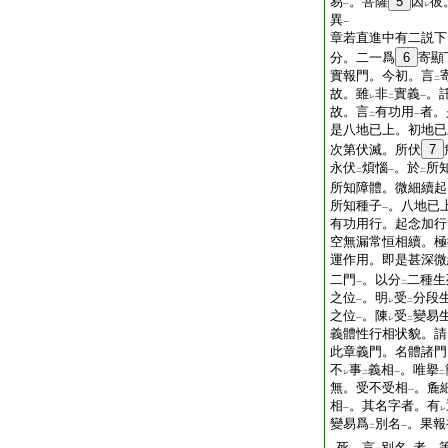
易
。菩薩
5
因
彼
一
レ
異
一
章若直進中有二説下
分。二一爲
6
寄顯
實報門。今初。言
二
故。雖
非
實義
。
レ
二
一
故。言
有功用
者。
二
一
是八地已上。初地已
次第伏滅。所伏
7
永伏
煩惱
。於
所
二
一
二
所知障體。微細續起
所知種子
。八地已
一
有功用行。起念加行
空無漏常恒相續。極
運作用。即是甚深微
二門
。以分
二種生
一
二
之位
。明
受
分段
一
レ
二
之位
。陳
受
變易
一
レ
二
義體性行相状貌。請
此章義門。名體諸門
不
事
義相
。唯擧
レ
二
一
二
無。受不受相
。麁
一
相
。其名字者。有
一
レ
變易爲
別名
。果報
二
一
死。言
別名
者。