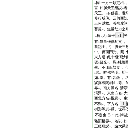
同
一方一類定相
レ
二
一
言
如勝天王經説
者
二
一
天王。白
佛言。世
レ
修行成佛。云何而説
王何以故。菩薩摩訶
菩提
。無量劫力之
一
得
入
法平
21
等
レ
レ
二
有
無量僧祇劫文
。
二
一
薪記主。引
勝天王
二
中。佛面門光。照
二
東方過
此十恒河沙
二
號
普光
。爲
純菩
二
一
二
生。不
因
飮食
。
レ
二
一
現。唯佛光明。照
レ
如
掌。有
菩薩
。
レ
二
一
娑婆耆闍崛山
等。
一
界
。南方國名
清淨
一
二
清淨
。東南方名
大
一
二
西北方名
悦意
。東
二
一
不動
。下方名
1
一
二
樹形等刹
爾。世界
一
不定也
此中唯
已上
雜類世界
。若以
如
一
二
王經所説
。諸大乘
一