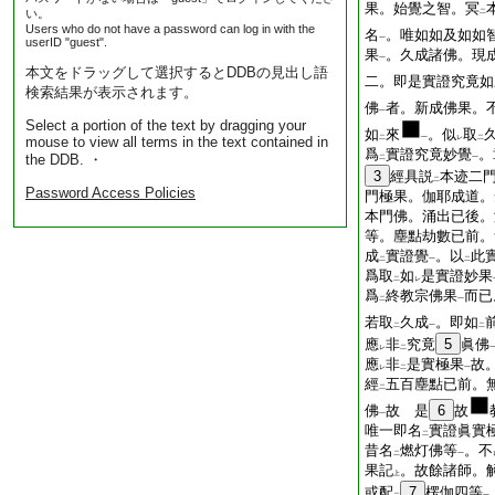
果。始覺之智。冥
い。
二
Users who do not have a password can log in with the
名
。唯如如及如如
一
userID "guest".
果
。久成諸佛。現
一
本文をドラッグして選択するとDDBの見出し語
二。即是實證究竟如
検索結果が表示されます。
佛
者。新成佛果。
一
Select a portion of the text by dragging your
如
來
。似
取
mouse to view all terms in the text contained in
二
一
レ
二
爲
實證究竟妙覺
。
the DDB. ・
二
一
3
經具説
本迹二
二
Password Access Policies
門極果。伽耶成道。
本門佛。涌出已後。
等。塵點劫數已前。
成
實證覺
。以
此
二
一
二
爲取
如
是實證妙果
二
レ
爲
終教宗佛果
而已
二
一
若取
久成
。即如
二
一
二
應
非
究竟
5
眞佛
レ
二
應
非
是實極果
故
レ
二
一
經
五百塵點已前。
二
佛
故 是
6
故
一
唯一即名
實證眞實
二
昔名
燃灯佛等
。不
二
一
果記
。故餘諸師。
上
或配
7
楞伽四等