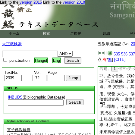
Link to the
version 2015
Link to the
version 2018
久遠實果
。即顯
釋
一
二
章又云我説於燃灯佛
已前所引經文次下。
通
妨
故。上顯
二
一
二
證佛
。時衆聞
之。
一
レ
ホーム
検索
ご挨拶
頻説。我昔最初。値
組織
利
大劫
。第二阿僧祇
一
大正蔵検索
五教章通路記 (No.
23
言。汝經
一大阿
二
535
536
537
正覺
。號
釋迦牟尼
一
中
点:
有
/
無
]
[CITE]
punctuation
Hangul
Eng
此所
6
成果。應
二
若爾。
1
何言
受
下
二
TextNo.
Vol.
Page
耶。故今會云。我於
城
不
遠成佛。此是
一
レ
遠。成
實證果
。其
INBUDS
二
一
用。現發
大心
。修
二
一
INBUDS
(Bibliographic Database)
修實證實果
。實證
一
Search
釋迦
。今始成
二
一
實成在
久遠世
也
二
一
上引
過去實成正覺
二
一
Digital Dictionary of Buddhism
導
利衆生
。此文
一
電子佛教辭典
未來壽命復倍上數次
パスワードがない場合は「guest」でログインしてくださ