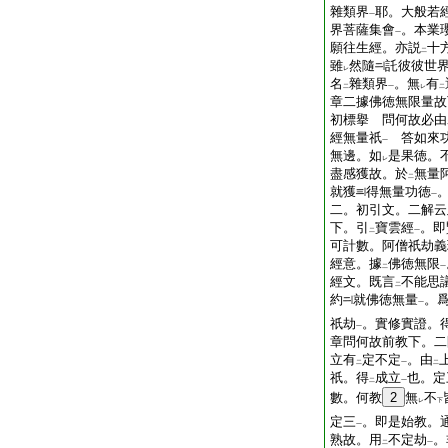
雜類界
耶。大般若
一
界菩薩集會
。本業
一
願往生經。亦説
十
二
雖
然隨
託彼彼世
レ
名
雜類界
。無
有
二
一
レ
二
章二據佛徳無限量故
初標擧 問何故必由
經無量祇
答如來功
一
無邊。如
是果徳。
レ
盡感獲故。於
無量
二
就獲
得無量功徳
一
二。初引文。二解云
下。引
寶雲經
。即
二
一
可計數。阿僧祇劫義
經意。據
佛徳無限
二
一
經文。既言
不能思
二
約
就佛徳無量
。
一
祇劫
。實修實證。
一
章問何故前教下。二
立有
定不定
。由
二
一
二
祇。得
成立
也。定
二
一
數。何教
2
無
不
レ
下
定三
。即是始教。
一
熟故。用
不定劫
。
二
一