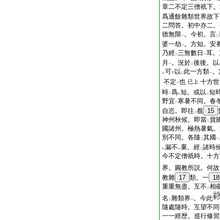
章二不定三僧祇下。
爲通餘雜類世界故下
二問答。初中亦二。
徳無限
。今初。言
一
二
婆一劫
。方知。安
一
乃經
三無數日
耳。
二
一
月
。況於
後後。以
一
二
可
以
此一方類
。
レ
下
二
一
不定
也
十方世
已上
一
時
爲
短。或以
短
一
レ
二
野宜
寒暑不同。春
一
自恣。即往
覩
15
二
神州秋候。即當
貨
二
國諸州。極熱暑氣。
別不同。各隨
其國
二
一
漏不
棄。經
諸時
レ
レ
二
今不定僧祇時。十方
界。圓教所説。何故
教雜
17
類。一
18
重重無盡。互不
相
二
名
雜類界
。今此
二
一
隨處隨時。互望不同
一一經歴。巡行修習