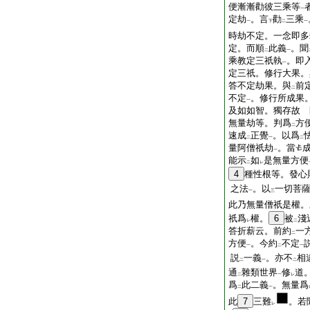
便漸漸勸彼三乘等
一
定劫
。言
勸
三乘
一
下
二
一
時劫不定。一念即多
定。而順
此義
。聞
二
一
乘教定三祇執
。即
一
定三祇。修行大果。
答不定劫果。與
前
二
不定
。修行所成果
一
及如如智。獨存故 
無量劫等。判爲
方
二
速成
正覺
。以爲
二
一
二
量阿僧祇劫
。當
一
能示
如
是無量方便
二
レ
4
種性根等。發心
之法
。以
一切菩
一
三
此乃無量僧祇是權。
祇爲
權。
6
被
淺
レ
二
答折薪云。前約
一
二
方便
。今約
不定
一
二
一
説
一義
。亦不
相
二
一
二
通
雜類世界
修
道
二
一
レ
爲
此二義
。無量爲
二
一
此
7
三難
。若
レ