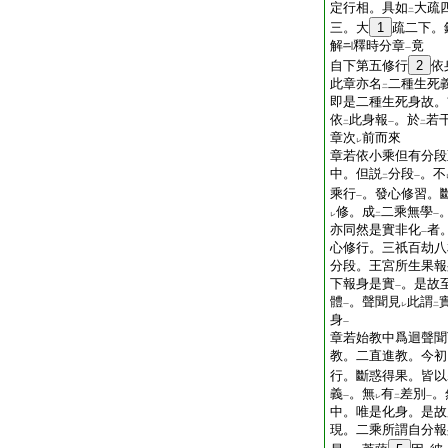
定行相。具如
大疏
二
三。大
1
疏二下。
解
釋時分章
竟
一
自下第五修行
2
依
此章亦名
二種生死
二
即是二種生死身故。
依
此身報
。於
若
二
一
二
章次
前而來
レ
章若依小乘但有分段
中。但説
分段
。不
二
一
乘行
。發心修習。
一
修。成
二乘無學
レ
二
一
亦同然是實非化
者
一
心修行。三祇百劫八
分段。王宮所生果報
下報身是實
。是故
一
體
。聲聞見
此謂
一
レ
二
身
一
章若始教中爲迴聲聞
教。二直進教。今初
行。斷惑得果。皆以
義
。無
有
差別
。
一
レ
二
一
中。唯是化身。是故
現。二乘所謂自分報