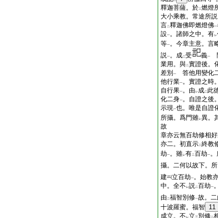
二
一
釋迦菩薩。於
燃燈
二
大小乘教。常途所説
言
釋迦佛即燃燈佛
二
一
設
。諸師之中。有
一
レ
等
。今章主意。言
一
説
。成
受
義
問
一
二
一
業用。與
實證後。
二
差別
答他用變化二
一
他行業
。實證之時
一
自行果
。由
成
此
一
レ
二
化二身
。自證之後
一
示現
也。唯是自證
一
所攝。爲門雖
異。
レ
故
章亦云無百劫修相好
亦二。初直示
終教
二
劫
。雖
有
百劫
。
一
レ
二
一
攝。二何以故下。所
建
立百劫
。始教
一
中。全不
説
百劫
レ
二
一
由
福智別修
故。二
二
一
十波羅蜜。福智
11
成立。不
立
別修
レ
三
二