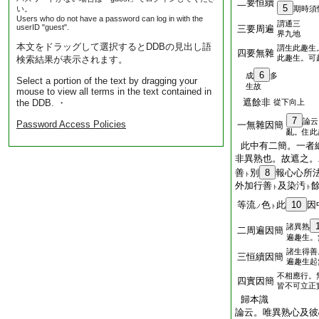
二要恒續
5
い。
期時須
Users who do not have a password can log in with the
謂通三
userID "guest".
三要周遍
界九地
本文をドラッグして選択するとDDBの見出し語
謂生此趣生
四要無雜
此趣生。可
検索結果が表示されます。
6
成
多
Select a portion of the text by dragging your
生故
mouse to view all terms in the text contained in
遮餘非
the DDB. ・
從下向上
7
論云
Password Access Policies
一無雜因簡
亂。住此
此中有二簡。一者
非異熟也。故遮之。
善
別
8
報心心所
ト
外加行善
及染汚
ト
ト
等流
色
此
10
因
ノ
ト
諸異熟
二周遍因簡
遍趣生。
諸生得善
三恒續因簡
遍趣生起
不相應行。
四實因簡
皆不可立正
歸本識
論云。唯異熟心及彼