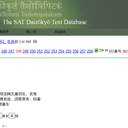
用条件
使い方
English
63_
良算
抄 ) in Vol. 66
246
247
248
249
250
251
252
253
254
255
256
257
258
[行番号:
無
/
情流轉五趣四生。若無
應有故。謂要實有。恒遍
實趣生
4
要有
體
。○一