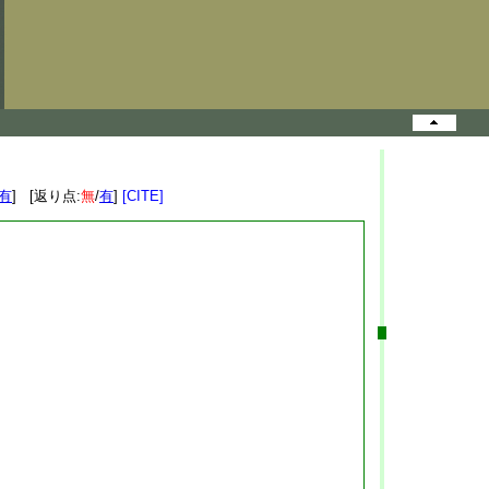
有
] [返り点:
無
/
有
]
[CITE]