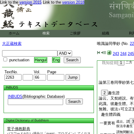
生死＊證
Link to the
version 2015
Link to the
version 2018
次難陀
25
等
26
依染汚故
識名色互爲縁＊證
不依瑜伽
齊識退
27
還
ホーム
検索
ご挨拶
組織
利
大正蔵検索
唯識論同學鈔 (No.
22
243
244
245
punctuation
Hangul
Eng
既知從前
1
二方
TextNo.
Vol.
Page
論第三卷同學鈔第七
INBUDS
2
趣生證
INBUDS
(Bibliographic Database)
論云。又契經説。有
Search
此識。彼趣生體。不
無雜。彼法
可立正
ヲ
趣生體四義
Digital Dictionary of Buddhism
3
疏云。謂
一要實有
假法非趣生
電子佛教辭典
謂無間斷法
パスワードがない場合は「guest」でログインしてくださ