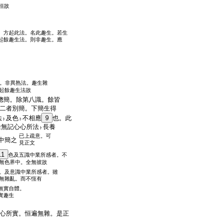
恒故
。方起此法。名此趣生。若生
起餘趣生法。則非趣生。應
。非異熟法。趣生雜
起餘趣生法故
總簡。除第八識。餘皆
二者別簡。下簡生得
法
及色
不相應
9
也。此
ト
ト
餘無記心心所法
長養
ト
已上疏意。可
中簡之
見正文
11
色及五識中業所感者。不
無色界中。全無彼故
。及意識中業所感者。雖
無雜亂。而不恆有
無實自體。
實趣生
心所實。恒遍無雜。是正