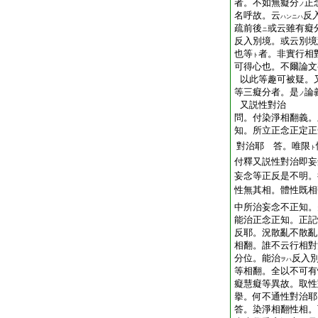
者。不如無癡分
正
ノ
名呼故。云
反
ハンニハ
疏前後
或云雖有癡
ニ
反入別境。或云別境
也等
者。非實行相
ト
可得心也。不爾論文
以此等趣可被疑。
等三癡分者。是
論
ノ
又説性對治
問。付染淨相翻義。
知。所立正念正定正
對治耶 答。唯限
ト
付釋又説性對治即妄
妄念等正反是不明。
性無其相。體性既相
中所治妄念不正知。
能治正念正知。正記
反耶。況散亂不散亂
相翻。誰不云行相對
分位。能治
反入
ヲハ
等相翻。全以不可有
癡慧癡等異故。取性
擧。何不通性對治耶
答。染淨相翻性相。