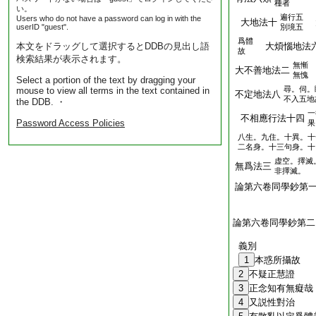
種者
い。
遍行五
Users who do not have a password can log in with the
大地法十
userID "guest".
別境五
爲體
本文をドラッグして選択するとDDBの見出し語
大煩惱地法
故
検索結果が表示されます。
無慚
大不善地法二
無愧
Select a portion of the text by dragging your
尋。伺。
mouse to view all terms in the text contained in
不定地法八
不入五地
the DDB. ・
一
不相應行法十四
Password Access Policies
果
八生。九住。十異。十
二名身。十三句身。十
虚空。擇滅
無爲法三
非擇滅。
論第六卷同學鈔第
論第六卷同學鈔第二
義別
1
本惑所攝故
2
不疑正慧證
3
正念知有無癡哉
4
又説性對治