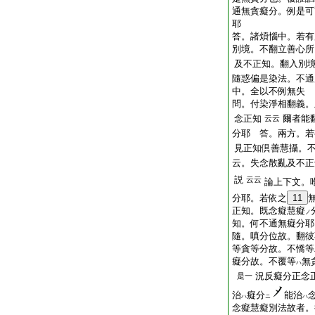
通無貪癡分。例是可
耶
答。諸煩惱中。若有
別境。不翻立善心所
及不正知。翻入別
隨惑偏是染法。不通
中。全以不例無失
問。付染淨相翻義。
念正知
爾者能
云云
分耶 答。兩方。若
見正知倶善慧攝。
云。失念散亂及不正
説
云云
論上下文。
分耶。若依之
11
正知。既念癡慧癡
ノ
知。何不通無癡分耶
隨。嗔分位故。翻彼
等貪等分故。不憍等
癡分故。不覆等
無
ハ
況反癡分正念
是一
治
癡分
能治
ハ
ニ
ハ
念癡慧癡別法故者。