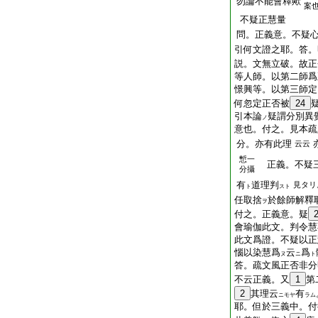
勿論不能會釋歟
案
不疑正慧量
問。正義意。不疑
引何文證之耶。答。
説。文無立破。故正
等人師。以第二師爲
憬興等。以第三師定
何忽定正否被
24
引本論
疑謂分別異
ノ
意也。付之。見本疏
分。亦有此理
云云
慙一
正義。不疑三
分攝
有
道理判
見タリ
ト
スト
任取捨
於餘師解釋
ヲ
付之。正義意。疑
會瑜伽此文。判令慧
此文爲證。不疑以正
惱以染慧爲
云
爲
ヌ
ニ
ト
答。疏文
風
正否非分
不云正義。又
1
第
2
其理云
有
ニモヤ
ラム
耶。但於三義中。付