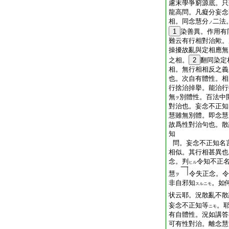
慮末學爭窮源底。只
龍高問。凡癡分妄念
相。同念慧分
二法
ノ
1
染善異。作用有
難云有行相對治歟。
操擾故亂與定相應無
之相。
2
翻同染定
相。無行相相反之義
也。次自有體性。相
行捨治掉擧。能治行
無
別體性。百法中
ヲ
對治也。妄念不正知
慧雖無別體。即念慧
故爲性對治句也。散
知
問。妄念不正知名
相似。其行相甚異也
念。判
令知不正
ヒル
慧
令失正念。令
ヲ
非自邪知
。如
スルニモ
状云耶。況散亂不散
妄念不正知等
。
ニモ
有自體性。況如講答
可有性對治。離念慧