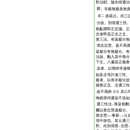
對治耶。隨亦得通治
釋。非癡無癡貪無
故疏云。此三
是二
分故。別境通三性
散亂體即正定攝。正
念者即是正念之文。
第三法。有返癡分無
境念定慧。返不爲
返癡分有無癡分。有
法故。翻入其中善分
下文。八遍染正義會
染者。以惛掉等違
如妄念等許違三性。
癡者。以有非癡分故
雖善正念。念通三性
故不爲例
其心
云云
悔眠尋伺通染不染如
通三性法
善染相翻
ノ
爾以善念慧違癡分。
善念慧
事新
云
ヲハ
シク
境中故也。若云通三
對。此別境善
念慧
ノ