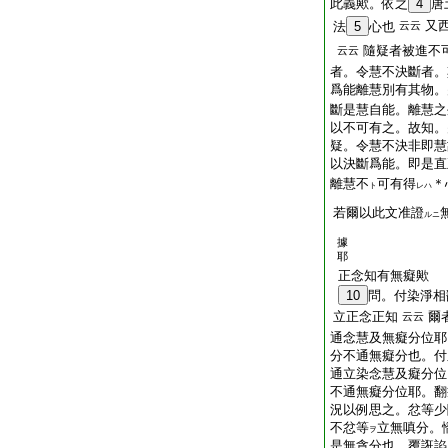
此義歟。依之
4
唐
又
法
5
心也
云云
隨疑者被進不
云云
者。令慧不決斷者。
爲能離慧別有其物。
斷是慧自能。離慧之
以不可有之。故知。
疑。令慧不決非即慧
以決斷爲能。即是直
離慧不
可有得
＊
ト
レハ
若爾以此文准證
ルニ
據
耶
正念知有無癡歟
10
問。付染淨相
立正念正知
爾
云云
通念慧及無癡分位耶
分不通無癡分也。付
通立染念慧及癡分位
不通無癡分位耶。翻
況以例思之。忿等少
不忿等
立無嗔分。
ヲ
是無貪分也。覆誑諂