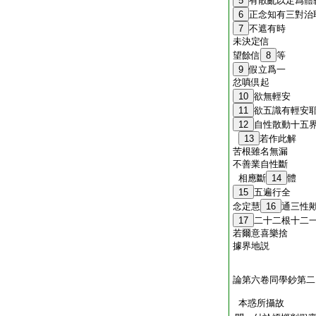
5
有散亂以定爲體
6
正念知有三對治
7
不遮有時
未決定信
望餘信
8
等
9
假立爲一
忿嗔倶起
10
欲無輕安
11
欲五識有輕安
12
自性散動十五
13
若作此解
苦根雖名無漏
不善業自性斷
相應斷
14
體
15
五遍行全
念定慧
16
通三性
17
二十二根十二
若爾意喜樂捨
據界地説
論第六卷同學鈔第二
本惑所攝故