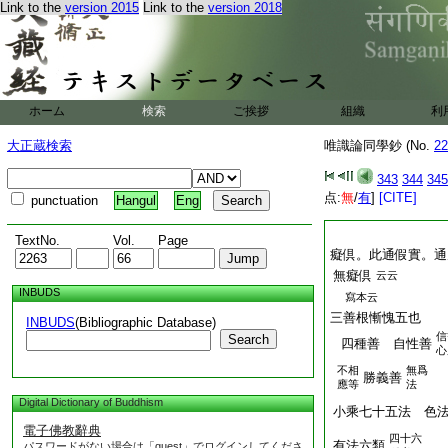
Link to the
version 2015
Link to the
version 2018
ホーム
検索
ご挨拶
組織
利
大正蔵検索
唯識論同學鈔 (No.
22
343
344
345
点:
無
/
有
]
[CITE]
punctuation
Hangul
Eng
TextNo.
Vol.
Page
癡倶。此通假實。通
無癡倶
云云
INBUDS
寫本云
三善根慚愧五也
INBUDS
(Bibliographic Database)
信
Search
四種善 自性善
心
不相
無爲
勝義善
應等
法
Digital Dictionary of Buddhism
小乘七十五法 色
電子佛教辭典
四十六
有法六類
パスワードがない場合は「guest」でログインしてくださ