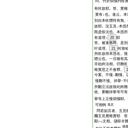
問。付於煩惱判假
有何故耶。答。實種
實有
也。進云。本
ト
別自本依體性有無。
故耶。況五見
本惑
ノ
既是假法也。本惑所
有道理
20
耶
ト
答。被進難釋。是別
叶道理。
21
何致
所依故得本惑名。慢
體云也。一旦雖有其
非始終法相。仍難依
唯實思之不會釋。
今案。不慢
翻慢。
ハ
慢翻不慢。掉擧･不
所翻立法故致此例難
收。要離掉擧等可有
擧等上立慢煩惱耶。
可相例
爲言
問若如言者。五見
爾五見應唯實耶 答
顯
文相。儲假令
ナル
後