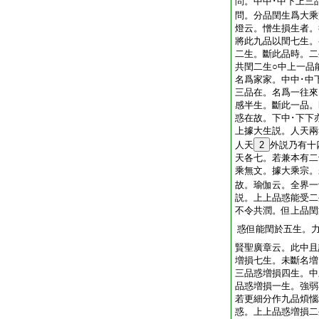
問。中中･中下上三
問。分品閏生爲大乘
燈云。憎生損生者。
將此九品以閏七生。
二生。斷此品時。二
共閏二生○中上一品
名爲家家。中中･中
三品在。名爲一往來
感半生。斷此一品。
惑在故。下中･下下
上據大生説。人天兩
人天
2
外説乃有十
天各七。若兼本有二
乘無文。據大乘宗。
故。瑜伽云。全界一
説。上上品惑能受二
不令共潤。但上品閏
惑但能閏於五生。
賢聖廣章云。此中且
増損七生。未斷名増
三品惑増損四生。中
品惑増損一生。強弱
若更細分作九品煩惱
惑。上上品惑増損二