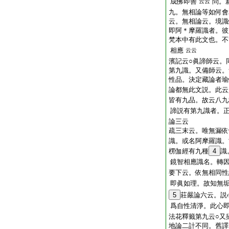
成佛即善
問。
云云
九。無相論等如何會
云。無相論云。境識
即阿＊摩羅識者。彼
梵本中有此文也。不
相應
云云
濱記云○眞諦師云。
第九識。又備師云。
性品。決定藏論者瑜
論都無此文説。此云
皆有九品。故云八九
諦説有第九識者。
論三云
疏三末云。唯無漏依
識。或名阿摩羅識。
楞伽經有九種
4
識
鏡智相應識名。轉
要下云。依無相同性
即眞如理。故知無
5
莊嚴論六云。説
爲自性清淨。此心
法花釋籤第九云○又
地論二計不同。舊譯