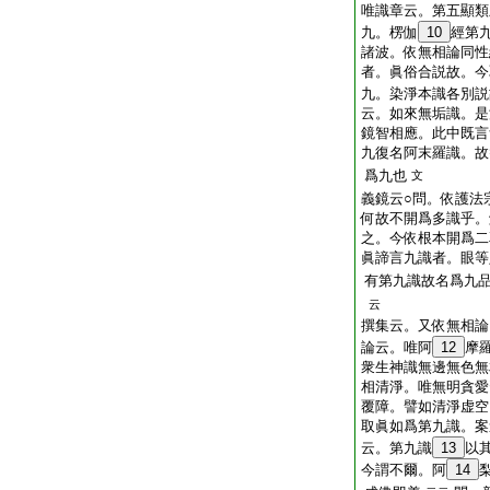
唯識章云。第五顯類
九。楞伽
10
經第
諸波。依無相論同性
者。眞俗合説故。今
九。染淨本識各別説
云。如來無垢識。是
鏡智相應。此中既言
九復名阿末羅識。故
爲九也
文
義鏡云○問。依護法
何故不開爲多識乎。
之。今依根本開爲二
眞諦言九識者。眼等
有第九識故名爲九
云
撰集云。又依無相論
論云。唯阿
12
摩
衆生神識無邊無色無
相清淨。唯無明貪愛
覆障。譬如清淨虚空
取眞如爲第九識。案
云。第九識
13
以
今謂不爾。阿
14