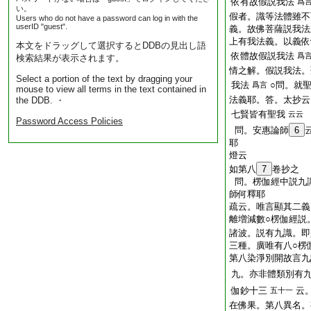
依有故假説我法
爲
い。
假者。識等法體雖不
Users who do not have a password can log in with the
userID "guest".
義。故佛菩薩説我法
上有我法義。以義依
本文をドラッグして選択するとDDBの見出し語
依體故假説我法
爲
検索結果が表示されます。
情之解。假説我法。
Select a portion of the text by dragging your
我法
○問。就
爲言
mouse to view all terms in the text contained in
法義耶。答。太抄云
the DDB. ・
七賢皆有聖我
云云
Password Access Policies
問。安惠論師
6
耶
燈云
如第八
7
卷抄之
問。楞伽經中説九
師何釋耶
疏云。唯言顯其二義
離増減數○楞伽經説
諸波。説有九識。即
三種。廣唯有八○楞
第八染淨別開故言九
九。亦非體類別有
伽鈔十三
云
五十一
在佛果。第八異名。