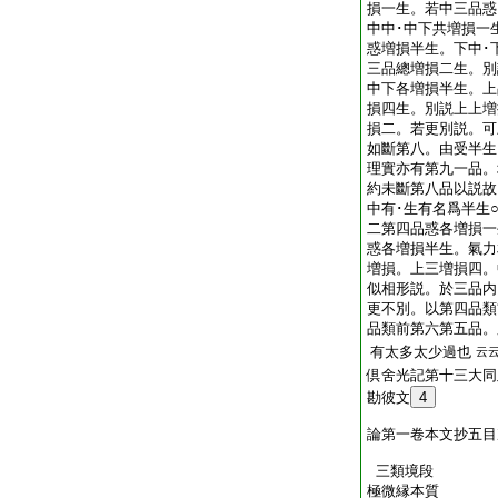
損一生。若中三品惑
中中･中下共増損一
惑増損半生。下中･
三品總増損二生。別
中下各増損半生。上
損四生。別説上上増
損二。若更別説。可
如斷第八。由受半生
理實亦有第九一品。
約未斷第八品以説故
中有･生有名爲半生
二第四品惑各増損一
惑各増損半生。氣力
増損。上三増損四。
似相形説。於三品内
更不別。以第四品類
品類前第六第五品。
有太多太少過也
云
倶舍光記第十三大同
勘彼文
4
論第一卷本文抄五目
三類境段
極微縁本質