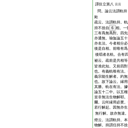
譯但立第八
云云
問。論云法謂軌持
歟
疏云。法謂軌持。軌
持不捨自
6
相。一
三有爲無爲對。四先
亦通無。瑜伽論五十
亦名法。今者相分必
後是自相。前唯有爲
後唱者名軌。合有
祕云。疏前是共相等
皆准此知。又前四對
也。有義軌唯有法。
義宗能生解者。約無
也。故下論云。縁用
其勝。軌在有法。據
論五十二中。以五種
豈非無法生物解耶。
爾。云何縁用必實。
若行解起。因無亦生
無行解。故亦無違
燈云。法謂軌持。本
物解。持謂任持不捨