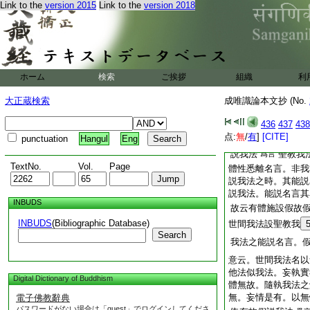
Link to the
version 2015
Link to the
version 2018
故。以無依有。假故
上有我法義。義依於
總以別依總故。説別
此既説義以爲我法。
所説故等
云云
ホーム
検索
ご挨拶
組織
利
唯識義六卷私記
4
大正蔵検索
成唯識論本文抄 (No.
世間我法名無體隨情
我法。妄執實我法於
436
437
438
我法。此所説實我法
点:
無
/
有
]
[CITE]
punctuation
Hangul
Eng
言。依其名言假説我
説我法
聖教我
爲言
TextNo.
Vol.
Page
體性悉離名言。非我
説我法之時。其能説
説我法。能説名言其
INBUDS
故云有體施設假故
INBUDS
(Bibliographic Database)
世間我法設聖教我
Search
我法之能説名言。
意云。世間我法名以
他法似我法。妄執實
Digital Dictionary of Buddhism
體無故。隨執我法之
無。妄情是有。以無
電子佛教辭典
パスワードがない場合は「guest」でログインしてくださ