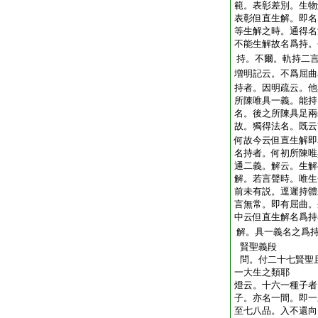
範。表彰差別。生物
表彰但直生解。即名
等生解之時。通得名
不能生解故名爲持。
持。不爾。軌持二
増明記云。不爲屈曲
持者。因明疏云。他
所陳唯具一義。能持
名。後之所陳具足兩
故。獨得法名。既云
何故今云但直生解即
名持者。何初所陳唯
通二義。解云。生解
解。若言聲時。唯生
前未有説。逕遲持體
言無常。即有屈曲。
中云但直生解名爲持
解。具一義名之爲
賢聖義段
問。付二十七賢聖
一大生之類耶
燈云。十六一種子者
子。亦名一間。即一
至七八品。入不還向