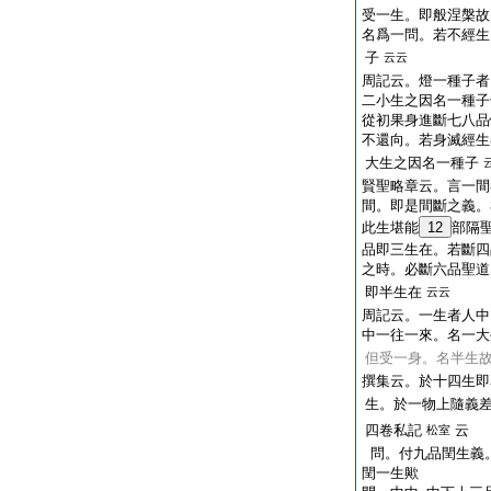
受一生。即般涅槃故
名爲一問。若不經生
子
云云
周記云。燈一種子者
二小生之因名一種子
從初果身進斷七八品
不還向。若身滅經生
大生之因名一種子
賢聖略章云。言一間
間。即是間斷之義。
此生堪能
12
部隔
品即三生在。若斷四
之時。必斷六品聖道
即半生在
云云
周記云。一生者人中
中一往一來。名一大
但受一身。名半生
撰集云。於十四生即
生。於一物上隨義
四卷私記
云
松室
問。付九品閏生義。
閏一生歟