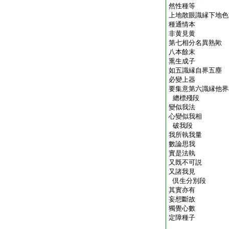
然性種等
上地散眼識縁下地色
種通情本
非黄見黄
第七相分名異熟歟
八本餘末
熏生成子
如五識縁自界五塵
必變上器
要集意第六識縁他界
總標殘段
變似我法
心變似我相
破我段
我所執我量
數論思我
實是法執
又既不可説
又諸我見
倶生分別段
其實亦有
妄想斷故
獨覺心數
定障種子