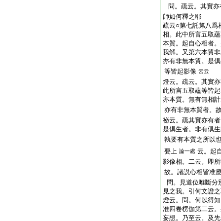
問。疏云。其實亦
師如何釋之耶
疏云○第七託第八爲
相。此中所言五取蘊
本質。起自心相者。
我解。又第六本質非
亦有非無本質。是倶
等皆起影像
云云
燈云。疏云。其實亦
此所言五取蘊等皆起
亦本質。無有無相計
亦有非無本質者。
祕云。疏其實亦有者
是倶生者。非有倶生
執要有本質之所以
要上
云。起
論一處
影像相。二云。即所
故。諸説心相皆准
問。見道位唯斷分
見之我。引何文證之
燈云。問。何以得知
准四卷楞伽第二云。
妄想。乃至云。及先