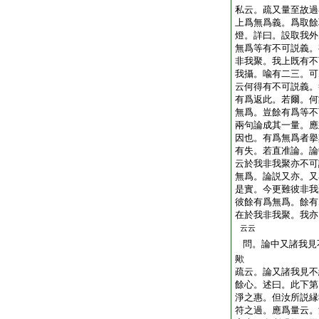
私云。疏又量至故過
上爲無爲義。爲取餘
燈。詳曰。設取我外
無爲等有不可説義。
非我聚。我上既有不
我攝。喩有二三。可
云何得有不可説義。
有爲返此。若爾。何
無爲。豈餘有爲等不
兩句論成其一量。應
因也。有爲無爲者擧
有失。若直准論。論
云於我非我聚亦不可
無爲。論説又亦。又
是實。今更難彼非我
彼餘有爲無爲。餘有
在於我非我聚。我亦
云云
問。論中又諸我見
歟
疏云。論又諸我見不
餘心。述曰。此下第
淨之惠。但汝所説縁
符之過。應爲量云。