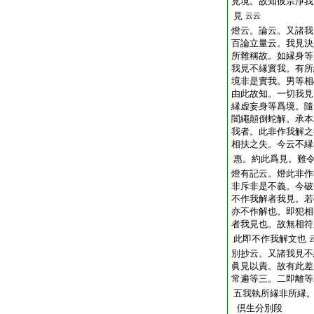
見境。故知彼宗淨我
見
云云
燈云。論云。又諸我
百論立量云。我見決
所雜稱故。如縁身等
我見不縁實我。有所
境非是實我。男等相
由此故知。一切我見
縁虚妄身等爲境。隨
闇繩顛倒蛇解。承本
我者。此非作我解之
相扶之失。今云不縁
惠。約此爲見。難
燈有記云。燈此非作
非斥非是不義。今破
不作我解者我見。若
亦不作解也。即犯相
者我見也。故無相符
此即不作我解文也
別抄云。又諸我見不
眞見以責。故有此差
常遍等三。二即離等
五我執所縁非所縁
倶生分別段