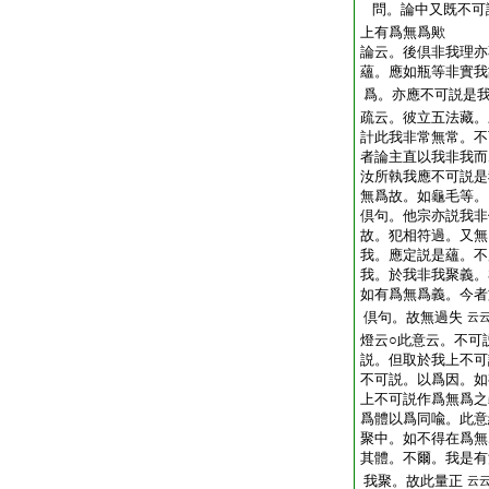
問。論中又既不可
上有爲無爲歟
論云。後倶非我理亦
蘊。應如瓶等非實我
爲。亦應不可説是
疏云。彼立五法藏。
計此我非常無常。不
者論主直以我非我而
汝所執我應不可説是
無爲故。如龜毛等。
倶句。他宗亦説我非
故。犯相符過。又無
我。應定説是蘊。不
我。於我非我聚義。
如有爲無爲義。今者
倶句。故無過失
云
燈云○此意云。不可
説。但取於我上不可
不可説。以爲因。如
上不可説作爲無爲之
爲體以爲同喩。此意
聚中。如不得在爲無
其體。不爾。我是有
我聚。故此量正
云