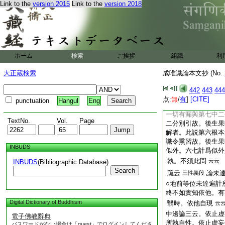
我執行。故心起時恒
Link to the
version 2015
Link to the
version 2018
有漏位似我法。無漏
前依執説。分別熏習
依無漏。無漏之心雖
假説。問執位分別有
相見。答。心二縁起
ホーム
検索
ご挨拶
組織
利
相生
云云
要云。我法分別熏習
大正蔵検索
成唯識論本文抄 (No.
云。諸識生似我法時
之力。爲亦不由。若
442
443
444
別。後生果時應不似
点:
無
/
有
]
[CITE]
punctuation
Hangul
Eng
但説我法熏爲因。答
一切有漏與第七中二
TextNo.
Vol.
Page
二分別引故。後生果
解者。此説第六根本
識令熏習故。後生果
INBUDS
似外。六七計爲似外
執。不須此問
云云
INBUDS
(Bibliographic Database)
Search
疏云
論未
三性義段
○地前等位未達遍計
終不如實知依他。有
Digital Dictionary of Buddhism
翳時。依他自現
云
中邊論三云。依止虚
電子佛教辭典
所執自性。依止虚妄
パスワードがない場合は「guest」でログインしてくださ