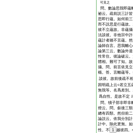
可見之
問。數論思我即蘊
祕云。疏前説三計皆
思即行蘊。如何前三
而不説思是行蘊故。
彼不立蘊故。非蘊攝
法談彼。非他宗中許
蘊計者雖不言蘊。然
論師自言。思我離心
論第三云。數論外道
性常住。彼論破云。
體相。難可了知。故
攝。問。前言依見立
楯。答。言離蘊等。
談彼。故前後疏不
因明疏上云○若立五
無我等。名爲差別。
爲自性。是故不定
問。犢子部非即非
燈云。問。叙後三類
總有四類。然但前二
論説云。依我分別計
計中。除此更無。如
性。不
1
越彼四。