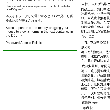
い。
自性。依止所能取
Users who do not have a password can log in with the
同疏上云。然此中道
userID "guest".
計所執者。非是一切
本文をドラッグして選択するとDDBの見出し語
執。五八識中無有執
検索結果が表示されます。
別境故作此論。以妄
執境能縁心狹故。護
Select a portion of the text by dragging your
以此證知八識皆能起
mouse to view all terms in the text contained in
the DDB. ・
於此
云云
問。本疏中心變似
Password Access Policies
現相歟
疏云○法體實無。然
攝耶。法依作用故可
立。又心變似法有多
我無多差別。衆同
祕云。疏心變似我法
相隨蘊收。即蘊計我
相實隨蘊。離蘊計我
王心所。以判於蘊即
離蘊。所計之我當情
分。不説所變相分之
無多差別。相分是假
解爲勝
云云
破我段