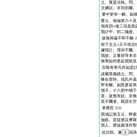
之。實是法執。問。
文總説。非別別屬。
要中更有一解。如
要云。瑜伽第六十及
我有四○後三倶是異
類計中。初二攝盡。
故無與蘊不即不離
燈下文云○又不得言
據現計。理亦不爾。
我故。正量部等本非
無學如何更起我執見
言唯有學凡作如是
諸藏章義鏡云。問。
佛在世時。筏氏外道
即非離。如毘婆娑第
犢子。十八部中犢子
昔。故無有妨。非無
若不爾者。既證生空
者應思
云云
西域記第五云。鞞索
伽藍。昔提婆設摩羅
我人。瞿波羅漢作聖
此法執。遂
1
深諍