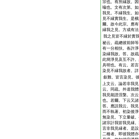
宗也。有所縁故。因
喩也。文有次第。如
我見。不縁我生。如
見不縁實我生。是横
爾。故今此宗。應有
縁我之見。方成有法
我之見皆不縁於實
祕云。疏總彼前師等
有一分相扶。各許淨
染縁我故。答。故疏
此簡淨見及互不許。
具明也。有云。若言
染見不縁我故者。詳
叙難。皆言染見。
上文云。論若非我見
云。同疏。外道我體
我見能證涅槃。次云
也。若爾。下云又諸
答。應説我云。我見
而不執著。初染後淨
無染見。下立量破。
諸宗計我皆我見縁。
言非我見縁者。是設
二種者。即彼我體亦