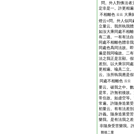
問。外人對佛法者
定非是一。許更相遍
不相離色
大乘
云云
燈云○問。外人似同
立量云。我所執我體
如汝大乘同處不相離
有二過。一有有法自
同處不相離色體非我
同處色爲同法故。即
遍是我同喩故。二有
法之我正是言顯。假
差別。以大乘宗同處
更相遍。喩具二立。
云。汝所執我應是假
同處不相離色
云云
要云。破我之中。數
是常。許無初後故。
常住故。如虚空等。
常遍。許隨身造業受
初量云。有有法差別
許義。隨身造業受苦
樂我。是有法我之差
非隨身受苦樂我。
難後二量