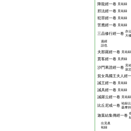
降龍經一卷
見祐録
邪法經一卷
見祐録
犯罪經一卷
見祐録
苦應經一卷
見祐録
亦
三品修行經一卷
大
過經
誤也
夫那羅經一卷
見祐録
賈客經一卷
見房録
見
沙門果證經一卷
寂
貧女爲國王夫人經
誡王經一卷
見祐録
誡具經一卷
見祐録
誡羅云經一卷
見祐録
祐録云
比丘尼戒一卷
曇摩持
迦葉結集傳經一卷
出見眞
祐録