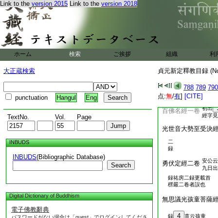
Link to the
version 2015
Link to the
version 2018
初
彌勒成佛經一卷
二
30
一十七紙
第
十二因縁經一卷
思
ホーム
検索
ご挨拶
組織
利
温室洗浴衆僧經一
大正蔵検索
貞元新定釋教目録 (N
788
789
790
点:
無
/
有
]
[CITE]
punctuation
Hangul
Eng
初出
百佛名經一卷
經字見
TextNo.
Vol.
Page
光世音大勢至受決
二
INBUDS
録
INBUDS
(Bibliographic Database)
安公云
勇伏定經二卷
Search
九日出
録祐房二録更載首
楞嚴二卷者誤也
Digital Dictionary of Buddhism
無思議光孩童菩薩
電子佛教辭典
4
録
直云孩童
パスワードがない場合は「guest」でログインしてくださ