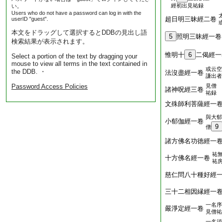
經初出見祐録
い。
Users who do not have a password can log in with the
超日明三昧經二卷
userID "guest".
本文をドラッグして選択するとDDBの見出し語
5
照明三昧經一卷
検索結果が表示されます。
惟明十
6
二偈經一
Select a portion of the text by dragging your
mouse to view all terms in the text contained in
或云空
the DDB. ・
法沒盡經一卷
謙出者
Password Access Policies
見僧
諸神呪經三卷
祐録
文殊師利菩薩經一
與大郁
小郁伽經一卷
9
僧
諸方佛名功徳經一
祐
十方佛名經一卷
祐
慈仁問八十種好經
三十二相因縁經一
一名序
嚴淨定經一卷
見僧祐
一名須