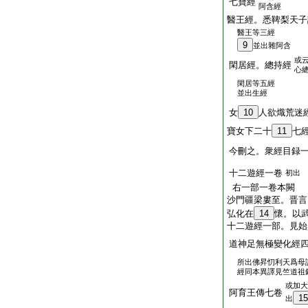
七寶經
阿含經
醫王經。悉鞞梨天子
醫王等三經
9
並出雜阿含
或
閑居經。總持經
心
閑居等五經
並出生經
女
10
人欲熾荒迷
寶女下二十
11
七
今刪之。衆經目録
十二遊經一卷
初出
右一部一卷本闕
沙門疆梁婁至。晋言
弘化在
14
懷。以
十二遊經一部。見始
道神足無極變化經
所出佛昇忉利天爲母
經同本異譯見竺道祖
或加大
阿育王傳七卷
15
出