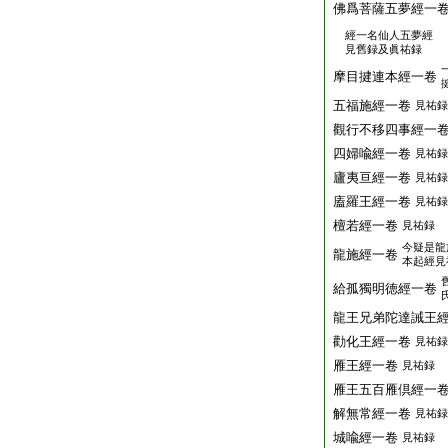
佛爲菩薩五夢經一
經一名仙人五夢經
見舊録及眞祐録
摩目揵連本經一卷
五福施經一卷
見祐録
觀行不移四事經一
四婦喩經一卷
見祐録
廬夷亘經一卷
見祐録
廅羅王經一卷
見祐録
檀若經一卷
見祐録
今疑是龍
龍施經一卷
本起經見
給孤獨明徳經一卷
龍王兄弟陀達誡王
勸化王經一卷
見祐録
雁王經一卷
見祐録
雁王五百雁倶經一
解無常經一卷
見祐録
城喩經一卷
見祐録