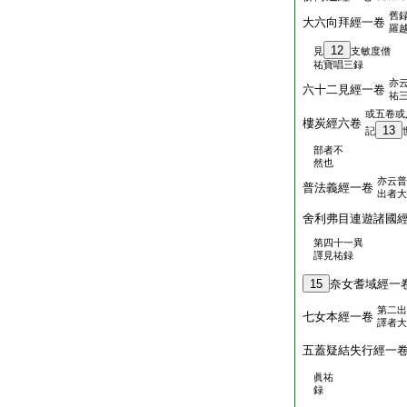
舊
大六向拜經一卷
羅
12
見
支敏度僧
祐寶唱三録
亦
六十二見經一卷
祐
或五卷或
樓炭經六卷
13
記
部者不
然也
亦云普
普法義經一卷
出者大
舍利弗目連遊諸國
第四十一異
譯見祐録
15
奈女耆域經一
第二出
七女本經一卷
譯者大
五蓋疑結失行經一
眞祐
録