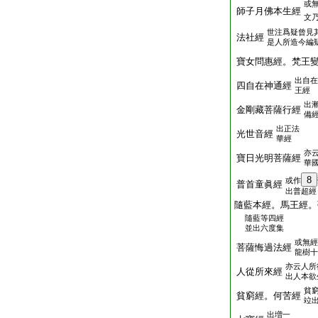
或
師子月佛本生經
文
世注爲疑曾見
法社經
是人所造今編
寶女問惠經。梵王
出自在
四自在神通經
王經
出
金剛藏菩薩行經
備
出正法
光世音經
華經
亦
寶日光明菩薩經
華
8
或作
普首童眞經
出普超經
隨藍本經。馬王經。
隨藍等四經
並出六度集
或無經
菩薩悔過法經
龍樹十
亦云人所
人從所來經
出人本欲
貧
貧窮經。何苦經
竝
出増一