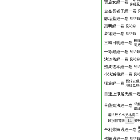
寶施女經一卷
昧經見
金益長者子經一卷
離垢蓋經一卷
見祐録
惠明經一卷
見祐録
衆祐經一卷
見祐録
祐
三轉日明經一卷
明
十等藏經一卷
見祐録
決道俗經一卷
見祐録
殖衆徳本經一卷
見
小法滅盡經一卷
見
舊録云猛
猛施經一卷
地經見祐
目連上淨居天經一
或
菩薩齋法經一卷
齋
齋法經初出見祐房二
11
録別載菩薩
齋
舍利弗悔過經一卷
佛悔過經一卷
見祐録