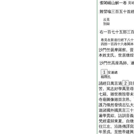
耆闍崛山解一卷
見
雜譬喩三百五十首
云見
別録
右一百七十五部三
卷見在新道行經下八十
四部一百四十六卷闕本
沙門竺曇摩羅察。晋
本姓支氏。世居燉煌
沙門竺高座爲師。
1
安遂總
稱釋氏
誦經日萬言過
2
目
苦。篤志好學萬里尋
七籍。雖世務毀譽未
寺廟圖像雖崇京邑。
護乃慨然發憤志弘大
遊諸國外國異言三十
遍學貫綜。詁訓音義
梵經還歸東夏。自燉
往江左。沿路傳譯寫
年景戌。至愍帝建興