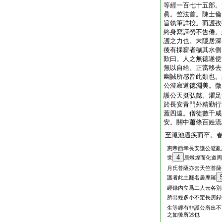
等經一百七十五部。
眞。竺法首。陳士倫
旨執筆詳挍。而護孜
終身寫譯勞不告倦。
護之力也。末隱居深
後有採薪者穢其水側
歎曰。人之無徳遂使
無以自給。正當移去
幽誠所感皆此類也。
公澄寂道徳淵美。微
護公天挺弘懿。濯足
於長安青門外精勤行
蓋四遠。僧徒數千咸
安。關中蕭條百姓流
至澠池遘疾而卒。
惠帝西幸長安護公避亂
4
世
居燉煌而化道周
月氏菩薩亦云天竺菩薩
護者此土翻名曇摩羅
經録内立爲二人云各別
所出經多小不定長房録
生等經有非護公所出不
之如後所述也