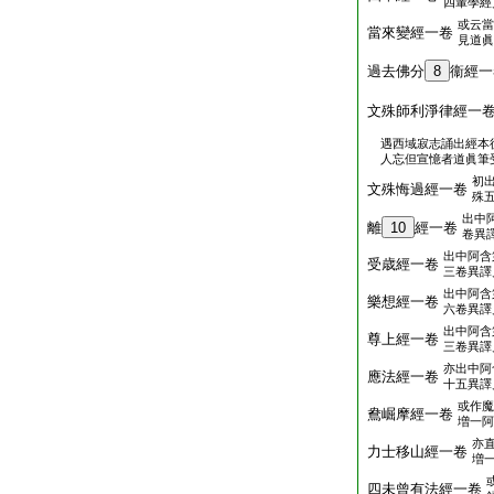
四輩學經
或云當
當來變經一卷
見道眞
過去佛分
8
衞經一
文殊師利淨律經一
遇西域寂志誦出經本
人忘但宣憶者道眞筆
初
文殊悔過經一卷
殊
出中
離
10
經一卷
卷異
出中阿含
受歳經一卷
三卷異譯
出中阿含
樂想經一卷
六卷異譯
出中阿含
尊上經一卷
三卷異譯
亦出中阿
應法經一卷
十五異譯
或作魔
鴦崛摩經一卷
増一阿
亦
力士移山經一卷
増
四未曾有法經一卷