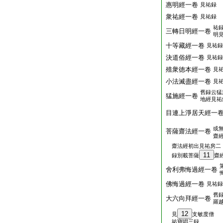
惠明經一卷
見祐録
衆祐經一卷
見祐録
祐
三轉日明經一卷
明
十等藏經一卷
見祐録
決道俗經一卷
見祐録
殖衆徳本經一卷
見
小法滅盡經一卷
見
舊録云猛
猛施經一卷
地經見祐
目連上淨居天經一
或
菩薩齋法經一卷
齋
齋法經初出見祐房二
11
録別載菩薩
齋
舍利弗悔過經一卷
佛悔過經一卷
見祐録
舊
大六向拜經一卷
羅
12
見
支敏度僧
祐寶唱三録