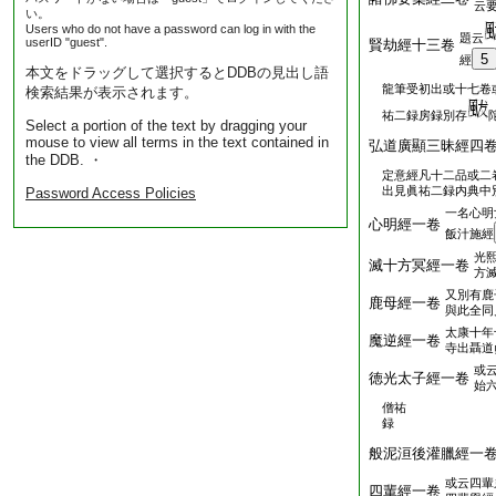
云
い。
Users who do not have a password can log in with the
題云
userID "guest".
賢劫經十三卷
5
經
本文をドラッグして選択するとDDBの見出し語
龍筆受初出或十七卷
検索結果が表示されます。
祐二録房録別存
Select a portion of the text by dragging your
mouse to view all terms in the text contained in
弘道廣顯三昧經四
the DDB. ・
定意經凡十二品或二
出見眞祐二録内典中
Password Access Policies
一名心明
心明經一卷
飯汁施經
光
滅十方冥經一卷
方
又別有鹿
鹿母經一卷
與此全同
太康十年
魔逆經一卷
寺出聶道
或
徳光太子經一卷
始
僧祐
録
般泥洹後灌臘經一
或云四輩
四輩經一卷