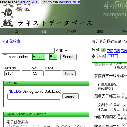
Link to the
version 2015
Link to the
version 2018
龍施菩薩本起經一
見僧
祐録
亦
八陽神呪經一卷
吉
亦直云
ホーム
検索
ご挨拶
組織
利
盂蘭盆經一卷
奉盆經
大正蔵検索
貞元新定釋教目録 (N
第
四不可得經一卷
正
787
788
789
初
梵女首意經一卷
点:
無
/
有
]
[CITE]
女
punctuation
Hangul
Eng
初出亦云
寶網經一卷
子經見聶
TextNo.
Vol.
Page
菩薩行五十縁身經
INBUDS
行經見竺道祖
録及僧祐録
INBUDS
(Bibliographic Database)
初
須眞天子經三卷
Search
四
安青門外白馬寺出安
筆受至十二月三十日
Digital Dictionary of Buddhism
初出或
海龍王經四卷
十日出
電子佛教辭典
天
諸佛要集經二卷
パスワードがない場合は「guest」でログインしてくださ