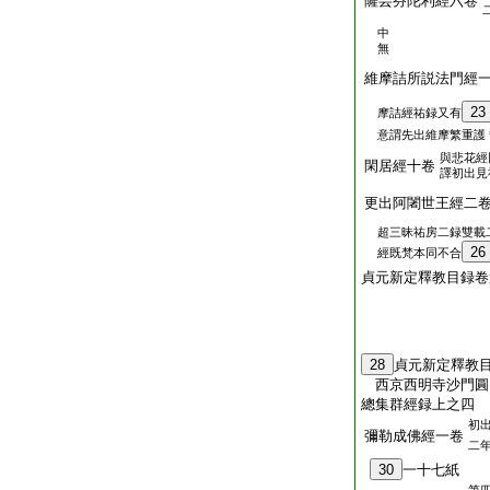
薩芸芬陀利經六卷
中
無
維摩詰所説法門經
23
摩詰經祐録又有
意謂先出維摩繁重護
與悲花經
閑居經十卷
譯初出見
更出阿闍世王經二
超三昧祐房二録雙載
26
經既梵本同不合
貞元新定釋教目録卷
28
貞元新定釋教
西京西明寺沙門
總集群經録上之四
初
彌勒成佛經一卷
二
30
一十七紙