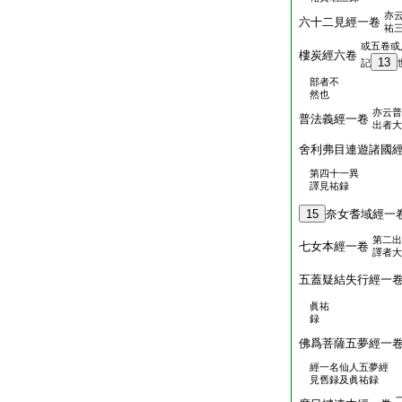
亦
六十二見經一卷
祐
或五卷或
樓炭經六卷
13
記
部者不
然也
亦云普
普法義經一卷
出者大
舍利弗目連遊諸國
第四十一異
譯見祐録
15
奈女耆域經一
第二出
七女本經一卷
譯者大
五蓋疑結失行經一
眞祐
録
佛爲菩薩五夢經一
經一名仙人五夢經
見舊録及眞祐録