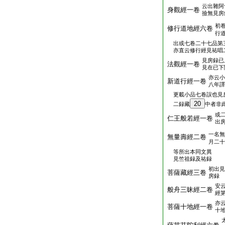
云出雜阿
身觀經一卷
撿無見房
初
修行道地經六卷
行
出或七卷二十七品第
亦直云修行經見祐唱
見房録已
法觀經一卷
見在已下
亦云小
新道行經一卷
八年譯
更載小品七卷誤也見
20
二録藏
中者非
或
仁王般若經一卷
出
一名無
無量壽經二卷
月二十
等所出本同文異
見竺祖録及祐録
初出見
菩薩藏經三卷
房録
安
般舟三昧經二卷
經
亦
菩薩十地經一卷
十