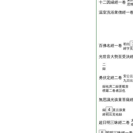
第
十二因縁經一卷
思
温室洗浴衆僧經一
初出
百佛名經一卷
經字見
光世音大勢至受決
二
録
安公云
勇伏定經二卷
九日出
録祐房二録更載首
楞嚴二卷者誤也
無思議光孩童菩薩
4
録
直云孩童
經初出見祐録
超日明三昧經二卷
5
照明三昧經一卷