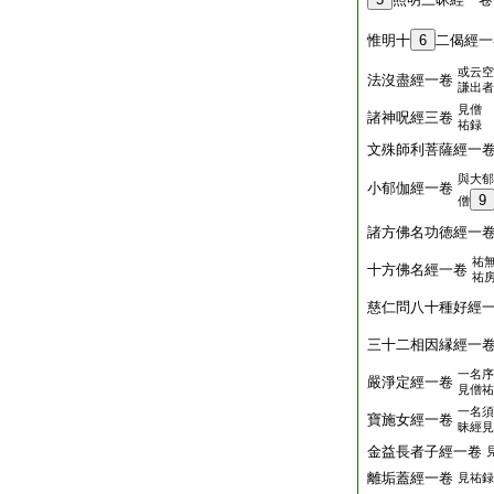
惟明十
6
二偈經一
或云空
法沒盡經一卷
謙出者
見僧
諸神呪經三卷
祐録
文殊師利菩薩經一
與大郁
小郁伽經一卷
9
僧
諸方佛名功徳經一
祐
十方佛名經一卷
祐
慈仁問八十種好經
三十二相因縁經一
一名序
嚴淨定經一卷
見僧祐
一名須
寶施女經一卷
昧經見
金益長者子經一卷
離垢蓋經一卷
見祐録