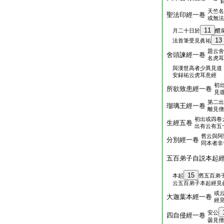
天竺名
聖法印經一卷
或無法
11
月二十日於
醴
13
法首筆受見眞祐
題云舍
舍頭諫經一卷
名虎耳
與漢世高者少異見道
安録祐云虎耳意經
初
所欲致患經一卷
見
第二出
瑠璃王經一卷
離見僧
初出或四卷
生經五卷
出有云有五
舊云與阿
分別經一卷
同本者非
五百弟子自説本起
15
本起
舊五百弟
云五百弟子本起經見
或
大迦葉本經一卷
經
安公
四自侵經一卷
曇見僧