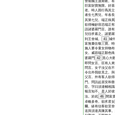
舍衞國王波斯匿。有
巨富財寶無限。好喜
老。時人因行爲其立
者生七男兒。年各長
其第七兒。端正殊異
欲得極妙容恣端正有
語諸婆羅門言。誰有
兒往求索之。諸婆羅
到王舍城。
41
城
富無量信敬三寶。時
施人要令童女持物布
女。威容端正顏色殊
婆羅門
42
見心大
即問女言。叵有人來
問言。女子汝父在不
令出外我欲見之。與
父言。外有客人欲得
門。問訊起居安和善
臣。字曰須達輔相識
報言知不。是人於彼
汝。於此
46
間富
卓略多奇。欲求君女
爾。値有估客欲至舍
送與須達具陳其事。