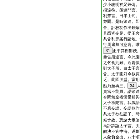
少小聰明神足兼備。
須達往。須達問言。
利弗言。日半由旬。
亦爾。是時須達。即
舍。計校功作出錢雇
具悉皆令足。從王舍
共舍利弗案行諸地。
行周遍無可意處。唯
31
正平其樹欝茂
弗告須達言。今此園
之乞食則難。近處憒
到太子所。白太子言
舍。太子園好今欲買
乏。此園茂盛。當用
懃乃至再三。
34
貴當不能買。語須達
令間無空者便當相與
太子祇陀言。我戲語
不應妄語。妄語欺詐
共太子欲往訟了。時
精舍故。恐諸大臣偏
爲評詳語太子言。夫
價決不宜中悔。遂斷
人象負金出。八十頃