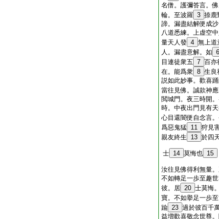
名僧。護彌答言。佛
輪。至波羅
3
捺鹿
諦。漏盡結解便成沙
八道悉練。上虚空中
量天人發
4
無上道
人。漏盡意解。如
目連徒衆五
7
百亦
在。能爲衆
8
生良
説如此妙事。歡喜踊
當往見佛。誠款神應
閲城門。夜三時開。
時。中夜出門見有天
心目還闇便自念言。
爲惡鬼猛
11
狩見
親友終生
13
於四
士
14
莫悔也
15
汝往見佛得利無量。
不如轉足一歩至趣世
彼。居
20
士莫悔
寶。不如擧足一歩至
踰
23
過於彼百千
益増歡喜敬念世尊。