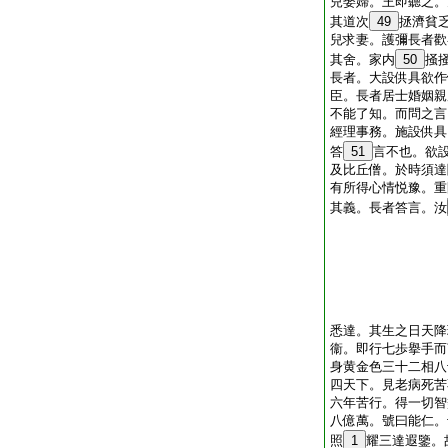
兒娶婦。王即聽之。
其道次
49
拯濟貧
兒求妻。護彌長者歡
其舍。家内
50
掻
長者。大設供具欲作
臣。長者居士婚姻親
不能了知。而問之言
經理事務。施設供具
答
51
言不也。欲
及比丘僧。於時須達
有所得心情悦豫。重
其義。長者答言。汝
悉達。其生之日天降
衞。即行七歩擧手而
身黄金色三十二相八
四天下。見老病死苦
六年苦行。得一切智
八億萬。號曰能仁。
照
1
耀三達遐鑒。