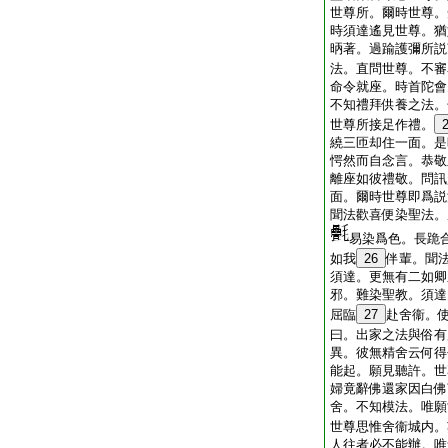
世尊所。爾時世尊。
時須達遙見世尊。猶
昞著。過踰護彌所説
法。直問世尊。不審
命令就座。時首陀會
不知禮拜供養之法。
世尊所接足作禮。
繞三匝却住一面。是
愕然而自念言。恭敬
離座如彼禮敬。問訊
面。爾時世尊即爲説
聞法歡喜便染聖法。
易染爲色。長跪
如我
26
伴輩。聞
須達。更無有二如卿
邪。難染聖教。須達
屈臨
27
赴舍衞。
曰。出家之法與俗有
異。彼無精舍云何得
能起。願見聽許。世
婦竟辭佛還家因白佛
舍。不知模法。唯願
世尊思惟舍衞城内。
人往者必不能辦。唯