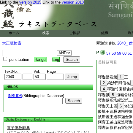
Link to the
version 2015
Link to the
version 2018
出家。尚有難陀。不
復出家。餘情所寄唯
大計永爲斷絶。子孫
丘輒度他子。願佛從
不得爲道。佛即爲王
制。父母不聽不得出
ホーム
検索
ご挨拶
組織
利
羅睺羅出家縁。與未
於爾時對情不同故。
大正蔵検索
釋迦譜 (No.
2040_
僧
盛雲布赤澤。雖法俗
棄榮欲以從道。羅云
57
58
59
60
61
圍繞龍象成群。靡親
punctuation
Hangul
Eng
美於茲可見
TextNo.
Vol.
Page
釋迦譜卷第
1
三
2
梁沙門釋僧祐
INBUDS
4
釋迦竹園精舍
釋迦祇
5
洹精舍縁
INBUDS
(Bibliographic Database)
釋迦髮爪塔縁記第二
Search
釋迦天上四
6
塔記
優填王造釋迦栴檀像
波斯匿王造釋迦金像
Digital Dictionary of Buddhism
阿育王弟出家造釋迦
釋迦留影在石室記第
電子佛教辭典
パスワードがない場合は「guest」でログインしてくださ