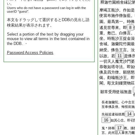
釋迦竹園精舍縁記
い。
Users who do not have a password can log in with the
摩竭王瓶沙。作如是
userID "guest".
便當布施作僧伽藍。
本文をドラッグして選択するとDDBの見出し語
園。最爲第一。時佛
検索結果が表示されます。
遙見世尊來。即
8
重。敷已。白佛言。
Select a portion of the text by dragging your
坐。時瓶沙王捉金澡
mouse to view all terms in the text contained in
the DDB. ・
舍城。迦蘭陀竹園最
納受。佛告王言。汝
Password Access Policies
以故。若
11
是佛
一切天人魔梵沙門婆
恭敬如塔寺法。即如
佛及四方僧。願慈愍
偈。勸喩瓶沙王。即
閣。彫文刻鏤寶物莊
願常受用使福無盡
長者迦蘭陀。心中念言
至奉佛及僧。悔恨前施
14
先福追逮福徳應
16
如其心念。即召
17
鬼＊師奉
教。撾
言。此何惡人暴害乃爾