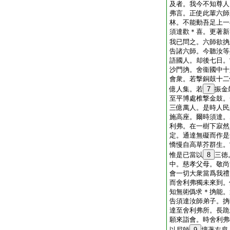
及者。我今不知尊人
弗言。正使此輩六師
林。不能動吾足上一
須達歡＊喜。更著新
我已問之。六師欲捔
告諸六師。今聽汝等
語國人。却後七日。
沙門捔。舍衞國中十
會衆。若撃銅鼓十二
億人集。若
7
振金
至平博處椎撃金鼓。
三億萬人。是時人民
施高座。爾時須達。
利弗。在一樹下寂然
定。通達無礙而作是
憍慢自高草芥群生。
惟是已當以
8
三徳
中。慈孝父母。敬尚
會一切大衆當爲我禮
而舍利弗獨未來到。
知無術僞求＊捔能。
告須達汝師弟子。捔
達至舍利弗所。長跪
願來詣會。時舍利弗
以尼師
9
壇著左肩