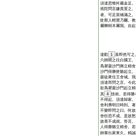
須達思惟何藏金足。
祇陀問言嫌貴置之。
者。可足當補滿之。
使斯人輕寶乃爾。教
屬卿樹木屬我。自起
達歡
1
喜即然可之
六師聞之往白國王。
爲瞿曇沙門興立精舍
沙門得勝便聽起立。
曇徒衆住王舍城。我
須達而問之言。今此
欲爲瞿曇沙門起立精
其
4
技術。若得勝
不得起。須達歸家。
舍利弗明日時到。著
不樂即問之曰。何故
舍但恐不成。是故愁
故畏不成就。答言。
人得勝聽立精舍。若
師輩出家來久。精誠