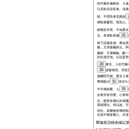
持竹園作佛精舍。大鬼
日尼乾共詣長者。深責
頓。不謂長者見困如
佛聖廣覆照。我至心。
瞋懼必作害。不如委去
25
去。長者歡喜修
樹下請佛及僧。衆祐受
樂。又菩薩藏經云。阿
藏經。不退轉輪。斷一
於此虚空地。分説是菩
29
衆生。入此竹園
30
諸餘精舍。而皆
迦蘭陀竹林。畜生入者
31
摩竭瓶沙
澆頂大
35
中共相娯樂。入
女衆亦皆自覺。心無有
念。願世有佛出於我國
我當聞法。何以故。可
得住。是園無有虺蛇蜈
住其中無復毒心。亦是
釋迦祇洹精舍縁記