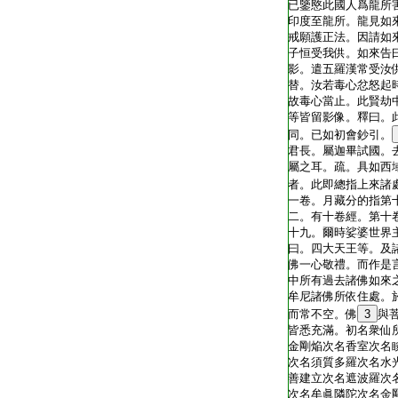
已鑒愍此國人爲龍所
印度至龍所。龍見如
戒願護正法。因請如
子恒受我供。如來告
影。遣五羅漢常受汝
替。汝若毒心忿怒起
故毒心當止。此賢劫
等皆留影像。釋曰。
同。已如初會鈔引。
君長。屬迦畢試國。
屬之耳。疏。具如西
者。此即總指上來諸
一卷。月藏分的指第
二。有十卷經。第十
十九。爾時娑婆世界
曰。四大天王等。及
佛一心敬禮。而作是
中所有過去諸佛如來
牟尼諸佛所依住處。
而常不空。佛
3
與
皆悉充滿。初名衆仙
金剛焔次名香室次名
次名須質多羅次名水
善建立次名遮波羅次
次名牟眞隣陀次名金