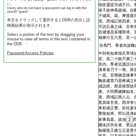
い。
役使靈從功成不日。
Users who do not have a password can log in with the
彼子故神爲築城。自
userID "guest".
子城焉。疏。摩度羅
本文をドラッグして選択するとDDBの見出し語
境。西域記第四者。
検索結果が表示されます。
不説孔雀之縁。言有
目揵連及富樓那塔。
Select a portion of the text by dragging your
城東行五六里。至一
mouse to view all terms in the text contained in
the DDB. ・
谷爲門。尊者烏波鞠
Password Access Policies
中則有如來指爪窣堵
室。高二十餘尺廣三
其内。尊者近護説法
漢果者乃下一籌。異
＊疏。安籌雖是後事
鞠多建窟乃是佛滅之
成説經。那是彼窟故
者。大同釋嬌陳如名
者。西域記第八云。
黒其味甘美。西岸有
來初成正覺。於此宴
警衞如來。即以其身
俯乘爲蓋。故池
2
國未詳所在者。更以
無礙龍王建立正是普
處耳。以不指云此處