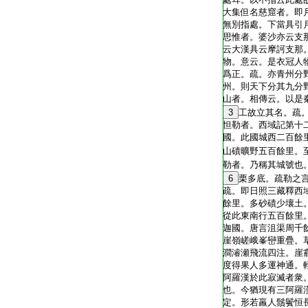
大集但名慈窟者。即
無別指處。下當具引
思惟者。婆沙亦云支
云大漢具云摩訶支那
物。意云。是衣冠人
爲正。疏。亦青州分
州。則天下分其九分
山者。相傳云。以是
3
工故立其名。疏
怛勒者。西域記第十
國。此國城西二百餘
山磧曠野五百餘里。
勒者。乃稱其城號也
6
栗多底。疏勒之
疏。即日照三藏釋西
餘里。多砂磧少壤土
從此東南行五百餘里
迦國。唐言沮渠周千
崖嶺嵯峨峯巒重疊。
澗濬瀬飛流四注。崖
度得果人多運神通。
阿羅漢於此寂滅者衆
也。今猶現有三阿羅
定。形若羸人鬚鬢恒