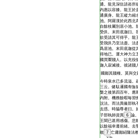
通。龍見深信請咨所
内惠以容膝。龍王於
通廣身。龍王縱力縮
池。阿羅漢於此西北
自餘枝屬別居小池。
受供。末田底迦曰。
欲受請其可得乎。龍
受我供乃至法盡。法
爲居池。末田底迦從
得地已。運大神力立
國買鬻賤人。以充役
迦入寂滅後。彼諸賤
國鄙其賤種。莫與交
今時泉水已多流溢。
三云。健駄邏國有伽
槃之後第四百年。應
内附。機務餘暇毎習
説法。而法異儀部執
去惑。時脇尊者曰。
子部執師資異
6
論
王聞已甚用感傷。悲
以餘福幸遵前緒。去
敢
7
亡庸鄙紹隆法