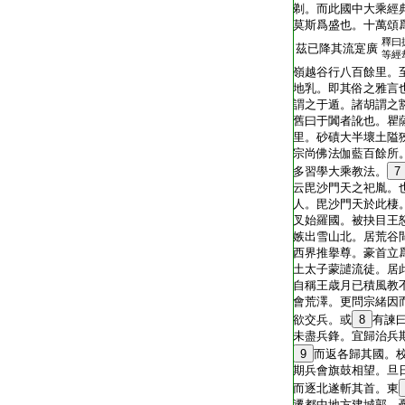
剃。而此國中大乘經
莫斯爲盛也。十萬頌
釋曰
茲已降其流寔廣
等經
嶺越谷行八百餘里。
地乳。即其俗之雅言
謂之于遁。諸胡謂之
舊曰于闐者訛也。瞿
里。砂磧大半壞土隘
宗尚佛法伽藍百餘所
多習學大乘教法。
7
云毘沙門天之祀胤。
人。毘沙門天於此棲
叉始羅國。被抉目王
嫉出雪山北。居荒谷
西界推擧尊。豪首立
土太子蒙譴流徒。居
自稱王歳月已積風教
會荒澤。更問宗緒因
欲交兵。或
8
有諫
未盡兵鋒。宜歸治兵
9
而返各歸其國。
期兵會旗鼓相望。旦
而逐北遂斬其首。東
遷都中地方建城郭。