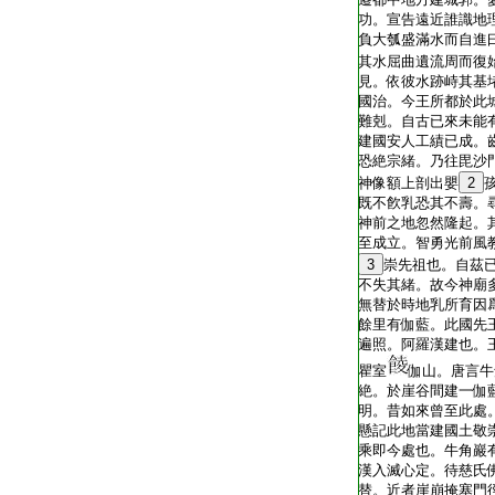
功。宣告遠近誰識地
負大瓠盛滿水而自進
其水屈曲遺流周而復
見。依彼水跡峙其基
國治。今王所都於此
難剋。自古已來未能
建國安人工績已成。
恐絶宗緒。乃往毘沙
神像額上剖出嬰
2
既不飮乳恐其不壽。
神前之地忽然隆起。
至成立。智勇光前風
3
崇先祖也。自茲
不失其緒。故今神廟
無替於時地乳所育因
餘里有伽藍。此國先
遍照。阿羅漢建也。
瞿室
伽山。唐言牛
絶。於崖谷間建一伽
明。昔如來曾至此處
懸記此地當建國土敬
乘即今處也。牛角巖
漢入滅心定。待慈氏
替。近者崖崩掩塞門