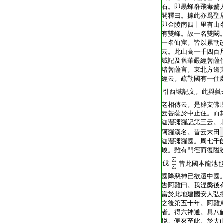
石。即黒蜂群飛毒螫
開釋曰。據此亦爲聖
即金陵南四十里有山
有雙峰。故一名雙闕
一名仙窟。皆以累朝
云。此山高一千四百
域記及舊華嚴經菩薩
諸菩薩言。東北方邊
經云。疏勒國有一住
引西域記文。此與眞
老相傳云。是辟支佛
云菩薩於中止住。而
迦濕彌羅記第三云。
阿羅漢名。昔云末田
迦濕彌羅國。周七千
峻。雖有門徑而復隘
云
伐
昔此國本龍池
云
國降惡神已欲還中國
告阿難曰。我涅槃後
當於此地建國安人弘
之後第五十年。阿難
者。得六神通。具八
悦。便來至此。於大