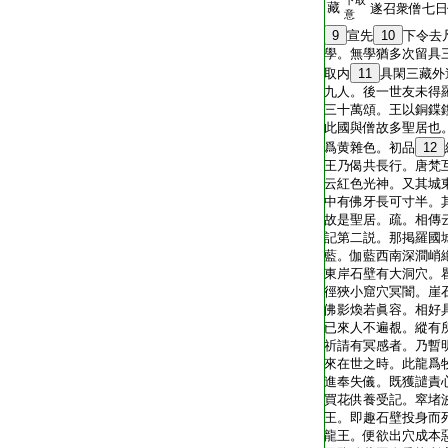
下取
藏
遂召衆僧七日
意
9
宣先
10
下令去
學。無學猶多次留具
取内
11
具閑三藏外
九人。後一世友未得
三十萬頌。王以銅鍱
此國與僧故多聖居也
爲黄雜色。初品
12
王乃偈共長行。唐梵
云紅色光神。又其城
中有佛牙長可寸半。
故是聖居。疏。相傳
記第二説。那掲羅國
藍。伽藍西南深澗峭
東岸石壁有大洞穴。
徑狹小窟穴冥闇。崖
佛影煥若眞容。相好
已來人不遍覩。縱有
祈請有冥感者。乃暫
來在世之時。此龍爲
進奉失儀。既獲譴責
買花供養受記。窣堵
王。即趣石壁投身而
龍王。便欲出穴成本