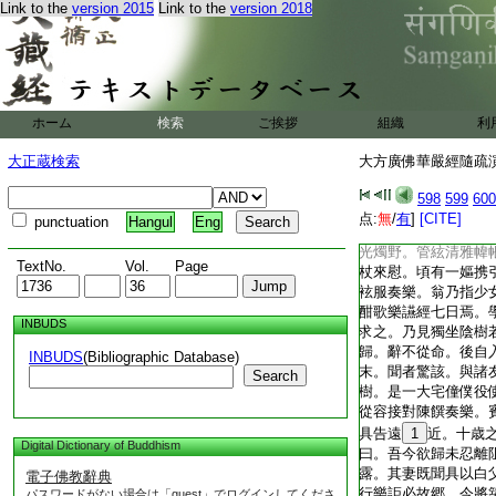
Link to the
version 2015
Link to the
version 2018
邑訛也。初有婆羅門
以受業。與諸學徒相
徊悵望。同儔謂曰。
羈遊履影。歳月已積
憂心彌劇。於是學徒
求嫂婚親。乃假立二
ホーム
検索
ご挨拶
組織
利
女父母。遂坐波吒釐
果酌清流。陳婚姻之
大正蔵検索
大方廣佛華嚴經隨疏演義
女父攀花枝以授書生
辭焉。書生之心欣然
598
599
600
止。學徒曰。前言戲
点:
無
/
有
]
[CITE]
punctuation
Hangul
Eng
恐相殘害。書生遂留
光燭野。管絃清雅幃
TextNo.
Vol.
Page
杖來慰。頃有一嫗携
袨服奏樂。翁乃指少
酣歌樂讌經七日焉。
INBUDS
求之。乃見獨坐陰樹
歸。辭不從命。後自
INBUDS
(Bibliographic Database)
末。聞者驚該。與諸
Search
樹。是一大宅僮僕役
從容接對陳饌奏樂。
具告遠
1
近。十歳
Digital Dictionary of Buddhism
曰。吾今欲歸未忍離
露。其妻既聞具以白
電子佛教辭典
行樂詎必故郷。今將
パスワードがない場合は「guest」でログインしてくださ