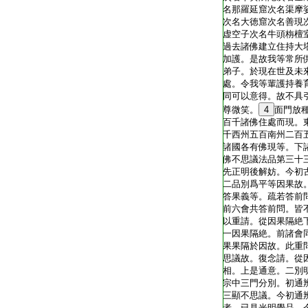
名那羅延窟次名渠摩
次名大徳窟次名善現
虚空子次名牛頭栴檀
過去諸佛建立住持大
加護。是故我等常所
弟子。於現在世及未
處。令我等輩護持養
同可以意得。故不具
尊微笑。
4
面門放
百千諸佛住處而現。
千西州五百南州二百
諸國各有佛現等。下
佛不思議法品第三十
先正明後解妨。今初
二品別爲平等因果故
答果義等。疏若答前
前六會共答前問。皆
以重請。從因果隔絶
一因果隔絶。前諸會
果果隔於因故。此重
思議故。復念請。從
相。上是通意。二別
宗中三門分別。初通
三顯不思議。今初通
者。已見光明覺品。