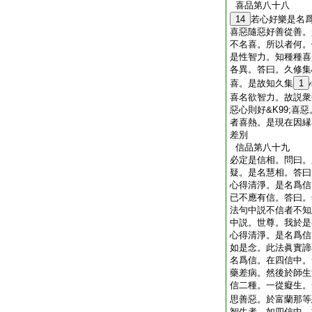
喜品第八十八
14
若心好樂是名
喜惡隨惡好善從善。
不名喜。所以者何。
是性智力。知種種喜
各異。答曰。久修集
喜。是故知久集
1
喜名欲智力。故説衆
惡心則好&K99;喜
者喜熱。是現在因縁
差別
信品第八十九
必定是信相。問曰。
疑。是名慧相。答曰
心得清淨。是名爲信
已不應有信。答曰。
法句中説不信者不知
中説。世尊。我於是
心得清淨。是名爲信
如是念。此法眞實諦
名爲信。在四信中。
藥差病。然後於師生
信二種。一從癡生。
思善惡。於富蘭那等
智生者。如四信中。