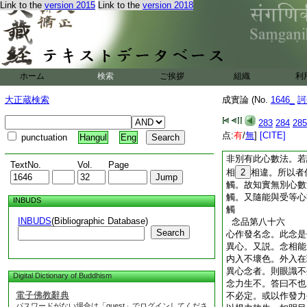
Link to the
version 2015
Link to the
version 2018
縁。心數非觸縁。觸
曰。觸有何勝相而餘
實不可説。是故非因
故受縁愛非愛縁受。
應説其相。而實不可
於異法中亦説觸名。
ホーム
検索
ご挨拶
組織
利
觸人身。又説受樂觸
瞋。此於受中説觸名
大正蔵検索
成實論 (No.
1646_
訶
汝觸麁澁不可近身。
亦説觸爲食。亦言手
283
284
285
所知事中説觸名字。
点:
有
/
無
]
[CITE]
punctuation
Hangul
Eng
亦於色等縁中説觸名
非別有此心數法。若
TextNo.
Vol.
Page
相
2
相違。所以者
觸。故知實無別心數
觸。又隨能與受等心
INBUDS
觸
INBUDS
(Bibliographic Database)
念品第八十六
Search
心作發名念。此念是
異心。又説。念相能成
内入不壞色。外入在
異心念者。則眼識不
Digital Dictionary of Buddhism
念力生不。答曰不也
電子佛教辭典
不必定。或以作發力
パスワードがない場合は「guest」でログインしてくださ