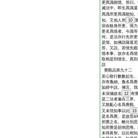
更異識能憶。答曰。
滅法中。即生異識還
異識所更異識能知。
知。又他人所
10
宿命餘身所更。憶力
更名爲憶者。今識等
何。是法亦行先所更
是憶。如佛語薩遮尼
答。又説。若憶先戲
憶本事。故亦名爲憶
取相是則憶生。異則
説
覺觀品第九十二
若心散行數數起生。
亦有麁細。麁名爲覺
如經中説。佛言。我
未深攝故名
12
有
是二法者遍在三界。
又散亂心名爲覺觀。
又未現知事以比
13
是名爲覺。是故思&K
邪覺之名。離分別思
知邪覺是顛倒思惟。
未得眞智。以比相知