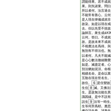
謂能得果。若不成就
果。則失諸業。問曰
所以者何。汝言過去
不能常有善心。云何成
是人現在律儀成就非
故染。如是以現在戒
去。但以先受不捨故名
論師言。衆生成&K9
云何。答曰。不成就
故。是故未來不成就
不相應法名爲得。與
無別有不得法也。無
以者何。凡夫不能滅
是心心數法微細難覺
如是。滅盡定者。心
別法猶如泥洹。命根
相續名命。是命以業
五陰在現在世名生。
故住。
6
是住變故
生住
8
滅。又佛法
生。是故無法能生異
識因縁。是中不説有
説生
9
法等一時生
生等何所爲耶。應思
佛自説生義。諸衆生