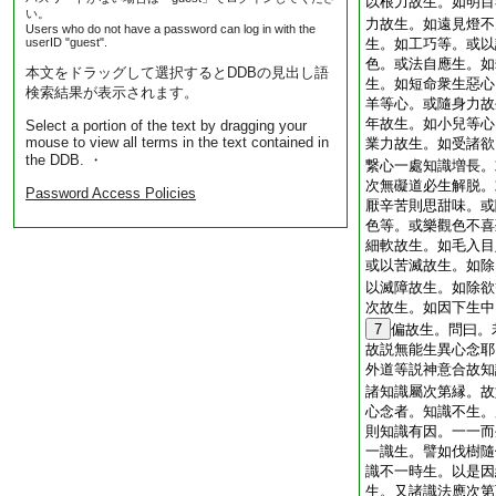
以根力故生。如明目
い。
力故生。如遠見燈不
Users who do not have a password can log in with the
userID "guest".
生。如工巧等。或以
色。或法自應生。如
本文をドラッグして選択するとDDBの見出し語
生。如短命衆生惡心
検索結果が表示されます。
羊等心。或隨身力故
年故生。如小兒等心
Select a portion of the text by dragging your
mouse to view all terms in the text contained in
業力故生。如受諸欲
the DDB. ・
繋心一處知識増長。
次無礙道必生解脱。
Password Access Policies
厭辛苦則思甜味。或
色等。或樂觀色不喜
細軟故生。如毛入目
或以苦滅故生。如除
以滅障故生。如除欲
次故生。如因下生中
7
偏故生。問曰。
故説無能生異心念耶
外道等説神意合故知
諸知識屬次第縁。故
心念者。知識不生。
則知識有因。一一而
一識生。譬如伐樹隨
識不一時生。以是因
生。又諸識法應次第