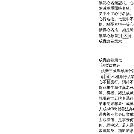
無記心名無記根。心
除滅麁重爾時名猗。
受中不了心行名捨。
心行名捨。七覺中不
捨。離憂喜得平等心
憎愛心名捨。如是隨
無量心數差別
3
◎
成實論卷第六
成實論卷第七
訶梨跋摩造
姚秦三藏鳩摩羅什
◎
4
不相應行品
心不相應行。謂得不
處命根生滅住異老死
等。得者。諸法成就爲
就現在世五陰名爲得
業未受果報衆生成就
人成&K99;就善法
過去善不善身口業成就
去戒律儀。是事云何
何。經中説。若人爲
常追其身。猶影隨形