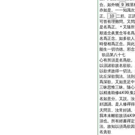
合。如外物
9
根莖
亦如是。一一知識次
正。
10
二邪。正
可答有理難問。又問
是名爲正。＊又隨所能
順道念眞實念等名爲
名爲正念。如多欲人
時發相爲正念。與此
能生一切功徳。邪念
欲品第八十七
心有所須是名爲欲。
以須諸欲故名欲欲。
以欲求故得一切法。
比丘深欲我法。法則
爲深欲。又如意足中
三昧思惟三昧。隨心
以精進助修&K99;
名如意分。又説。汝
好讀誦。是人修禪得
天問言。汝常好誦。
我本未離欲故須&K9
須也。所有經書禪定
法。故知以須爲欲因
名貪欲