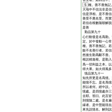
5
種。善不善無記
大地中不信法非是信
信是淨相。是不善信
善受不應名受。而實
若信在根數隨順解脱
是善
勤品第九十
心行動發是名爲勤。
定。於中發動一心常
種。善不善無記。若
餘不名善行者。若信
然後生勤爲斷不善。
根説精進根。是勤入
爲一切利益之本。以
得大果。如火得風多
憶品第九十一
知先所更是名爲憶。
能憶不忘。是名爲憶
所以者何。經中説。
憶處。是四憶處亦三
去耶。答曰。此言皆
則憶隨二處。是名遍
縁者。是中慧能現在
來先説憶名。解則説