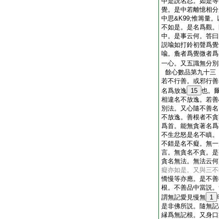
中是説名忍。如是等
覺。是中若離憶相分
中思&K99;惟籌量
不如是。是名爲觀。
中。是事云何。答曰
説喩如打鈴初聲爲覺
喩。麁者爲覺微者爲
一心。又五識無分別
餘心數品第九十三
若不行善。或邪行善
名爲放逸
15
也。
相違名不放逸。若善
別法。又心隨不善名爲
不放逸。善根者不貪
爲首。能無貪著名爲
不生忿怒是名不瞋。
不錯是名不癡。無一
言。無貪名不貪。是
貪名無法。無法云何
癡亦如是。又與三不
憍慢等亦應。是不善
根。不善品中當説。
謂無記愛見慢無
1
是非佛所説。隨無記
縁爲無記根。又身口