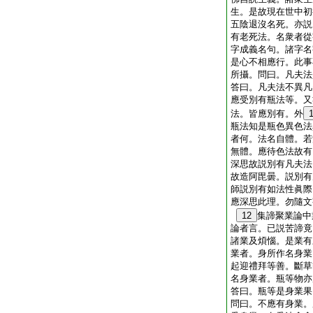
生。是故現在世中初
五陰退沒名死。亦説
有老死法。名衆者從
字成義名句。諸字名
是心不相應行。此事
所攝。問曰。凡夫法
答曰。凡夫法不異凡
應受別有瓶法等。又
法。皆應別有。外
瓶法知是瓶色異色法
者何。法名自體。若
無體。應待色法故有
深思故説別有凡夫法
故造阿毘曇。説別有
師説別有如法性眞際
應深思此理。勿隨文
12
集諦聚業論中
論者言。已説苦諦竟
諸業及煩惱。是業有
業者。身所作名身業
起迎禮拜等善。斷草
名身業者。瓶等物亦
答曰。瓶等是身業果
問曰。不應有身業。