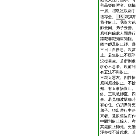
善品樂修習者。應攝
一肩。禮敬訖以兩手
徳存念。
16
我某
我作依止。我依大徳
師云爾。弟子云善。
應輒向餘處人間遊行
識犯非犯知重知輕。
離本師及依止師。遊
三日且自停息。次當
止。若無依止不應停
況復異生。若所到處
求心不息者。現前利
有五法不與依止。一
三親近惡友。四性恒
應與應捨依止。不捨
知。有五事捨依止。
俗。三親教師至。四
事。若見鄔波馱耶時
有心住。仍須供侍更
弟子。須出遊行中路
來者。還依舊位而作
中間別依止餘人。亦
其處依止師死。更無
淨亦復不於此處。若