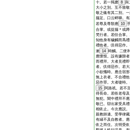
十。若一羯磨
8
與
大小之別。互不致敬
敬之儀有其二別。一
腨足。口云畔睇。有
若尊及尊類應
10
合掌。或捉腨＊或蹲
梵行者。若但合掌。
知他身有穢觸而爲禮
禮他者。倶得惡作。
漱
14
時觸。二便
應懷恨。設有嫌隙者
而禮拜。大者見禮即
者。倶得惡作。若大
小欲懺時。應念宿形
無上衣者。不合禮他
惡作罪。大者啑時。
15
阿路祇。若不
得長命。若俗老母及
無犯。闇中禮拜不應
敬已。辯出家受具禮
相依止。今次應説。
親教師邊。受學律藏
有縁不及自教者。應
依之而住。次明受依
觀彼人性行温恭。有