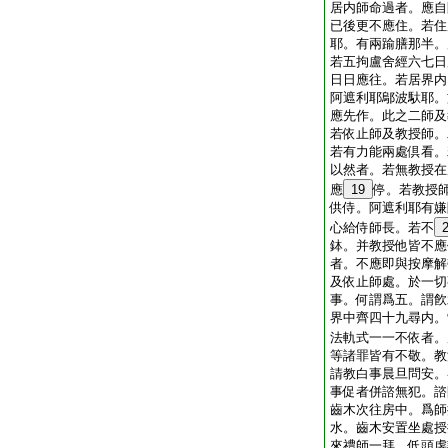
居内師命過者。應自
已後更不應住。若住
耶。有兩踰膳那半。
若五拘盧舍經六七日
日日應往。若居界内
阿遮利耶鄔波馱耶。
應先作。此之二師及
若依止師及教授師。
若有力能兩處倶看。
以然者。若無教授在
應
19
停。若教授
供侍。阿遮利耶有嫌
心給侍師長。若不
鉢。并教授他皆不應
者。不應即與按摩解
及依止師處。於一切
事。何謂爲五。謂飮
界中齊四十九尋内。
法軌式一一不依者。
等諸罪皆有不敬。教
請教白事晨旦問安。
事促者併諮無犯。諮
齒木次往房中。爲師
水。齒木安置坐處授
來禮師一拜。低頭虔