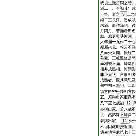
或復生疑當問之時。
滿二十。不識其年或
不答。斯之
9
二類
經二三長淨。便成賊
未滿。而作滿想。後
月閏月。若滿者斯名
寂。應更與受近圓。
人年滿十九作二十心
親屬來見。報云不滿
八而受近圓。後經二
善受。正教難逢是開
而相貌不滿。應爲四
相并成熟相。何謂形
非小兒状。言事相者
成熟者。觀其意思及
句中初三無犯。二四
須方便密檢隱相方授
五。應與出家度爲求
又下至七歳能
12
亦與出家。若八歳不
度。然苾芻不應畜二
者與出家。
14
受
不得因此即授近圓。
壞生地學處第七十三