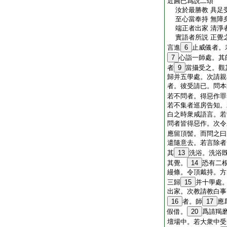
近圓已爲説二頌
汝於最勝教 具足
至心當奉持 無障
端正者出家 清淨
實語者所説 正覺
言進
6
止威儀者。
7
心詣一師處。其
者
9
當攝受之。觀
歸并五學處。次請親
者。彼受請已。問本
若不問者。得惡作罪
若不集者巡房告知。
白之時衆咸語言。若
問者皆得惡作。次令
應留頂髻。而問之曰
遣隨意去。若言除者
其
13
洗浴。洗浴
其覺。
14
恐有二
縵條。令頂戴持。方
三歸
15
并十學處
出家。次教請教白事
16
者。師
17
應
假借。
20
爲請羯
壇場中。若大衆中受