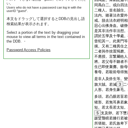
い。
同爲白二。或白四法
Users who do not have a password can log in with the
二種人。並名賊住。
userID "guest".
法内。雖著法衣愛外
本文をドラッグして選択するとDDBの見出し語
戒。脱去法衣經明相
検索結果が表示されます。
惡心出佛身血。破僧
是其非法作非法想。
Select a portion of the text by dragging your
謂於五學及十學處。
mouse to view all terms in the text contained in
曾犯其一。此黄門等
the DDB. ・
擯。又有二種異住之
Password Access Policies
二者與作捨置羯磨。
不應授。言繋屬他人
將。若父母不聽者不
生已即便棄擲。餘母
養母。若殺前母得無
是非人及傍生等。變
旗大賊。若減
3
二
人形。若身生象毛。
多頭。若凸眼若盲若
猪形。若無耳鼻若象
短。若太長若太短。
5
支及卵。若下墜
跛躄聾瞎若膝行若被
所堪能。若氏族卑下