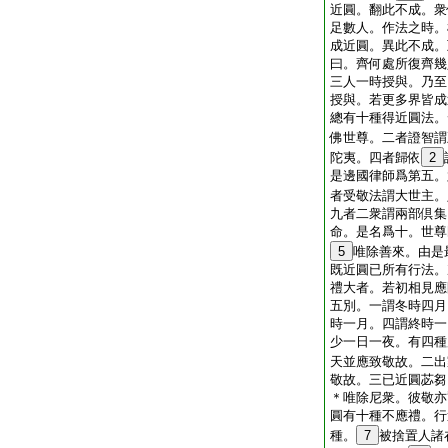
近圓。翻此不成。衆
足數人。作法之時。
成近圓。異此不成。
曰。齊何處所復齊幾
三人一時授與。乃至
授與。若更多界皆成
總有十種得近圓法。
佛世尊。二者證智謂
陀夷。四者歸依
2
是邊國律師爲第五。
者受敬法謂大世主。
九者二衆謂兩部倶集
命。是名爲十。世尊
5
唯除善來。由是
既近圓已所有行法。
禮大者。若初相見應
五別。一謂冬時四月
時一月。四謂終時一
少一日一夜。有四種
天並應致敬故。二出
敬故。三已近圓苾芻
＊唯除尼衆。彼敬亦
圓有十種不應禮。行
種。
7
被捨置人諸