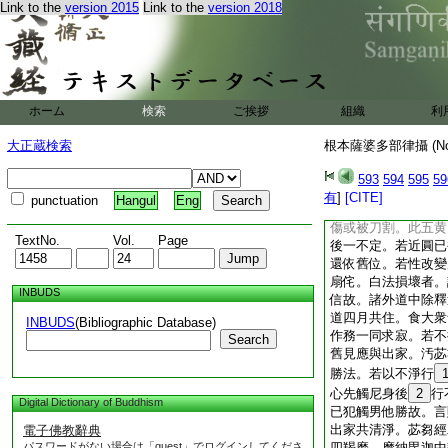
Link to the
version 2015
Link to the
version 2018
數不足。不得以佛而
體別故。若狂聾人及
成近圓
言所授者。有多種相
丈夫損壞。白法損壞
端嚴相。言意樂損壞
ホーム
検索
ご挨拶
組織
利
或爲活命而求出家。
難療之疾。欲投三寶
大正蔵検索
根本薩婆多部律攝 (N
謂半擇迦此有五別。
男。二半月半擇迦。
593
594
595
59
半擇迦。他抱觸時生
有
]
[CITE]
punctuation
Hangul
Eng
見他行婬妬而根起。
傷或被刀割。此五黄
TextNo.
Vol.
Page
後一不定。若近圓已
還依舊位。若性改變
扇侘。白法損壞者。
INBUDS
信故。諸外道中除釋
道四月共住。食大衆
INBUDS
(Bibliographic Database)
作務一同求寂。若不
Search
舊見應與出家。汚苾
勝法。若以不淨行
心先觸尼身後
2
行
Digital Dictionary of Buddhism
已犯觸男他勝故。言
出家共清淨。苾芻經
電子佛教辭典
パスワードがない場合は「guest」でログインしてくださ
四羯磨。摩納毘迦中