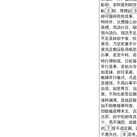
馱耶。若阿遮利耶存
馱
2
耶。尊體起
3
師可隨時而答其事。
時供侍。次應隨心自
致禮。而請白言。鄔
我今請白。我洗手足
手足及鉢欲中食。但
果等。乃至乾薑半片
黄洗足敷設臥具眠息
白事。若至午時。若
時行禮制底。日欲暮
常行是事。若欲出寺
如是縁。欲往某處。
略陳常行儀式。凡是
其慢情。不爲白事不
自居。如世尊言。汝
業。不與出家受近圓
速時滅壞。是故苾芻
如不順教隨事呵責。
辯餘義當釋本文。言
法罪。此中犯相有其
十。爲不滿想。或復
此
7
皆不成近圓。
不應共住。
8
若有