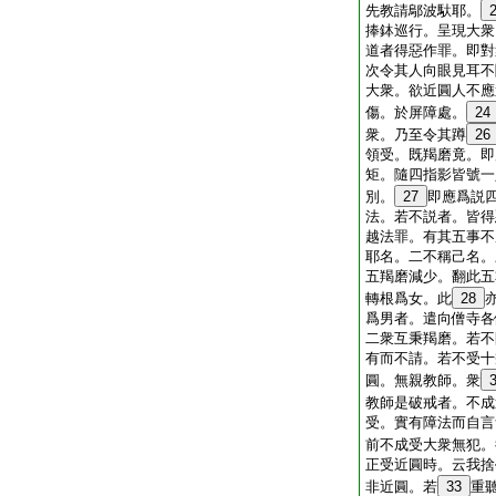
先教請鄔波馱耶。
捧鉢巡行。呈現大衆
道者得惡作罪。即對
次令其人向眼見耳不
大衆。欲近圓人不應
傷。於屏障處。
24
衆。乃至令其蹲
26
領受。既羯磨竟。即
矩。隨四指影皆號一
別。
27
即應爲説
法。若不説者。皆得
越法罪。有其五事不
耶名。二不稱己名。
五羯磨減少。翻此五
轉根爲女。此
28
爲男者。遣向僧寺各
二衆互秉羯磨。若不
有而不請。若不受十
圓。無親教師。衆
教師是破戒者。不成
受。實有障法而自言
前不成受大衆無犯。
正受近圓時。云我捨
非近圓。若
33
重