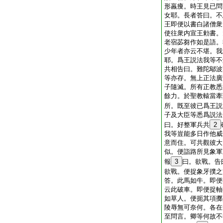
形羸痩。時王見已問
女耶。長者答曰。不
王即便以書白諸僧衆
使往衆内宣王勅書。
老宿苾芻作如是語。
少年者亦云不堪。我
耶。爲王説法我等不
共相告曰。難陀鄔波
等亦存。無上正法廣
子隨滅。所有正教悉
餘力。於聖教轅當牽
所。既至彼已爲王説
子及大臣等悉爲説法
曰。好整軍兵共
2
我等豈能多日作他威
意而住。可共觀彼大
似。便詣路所見象軍
報
3
曰。欲戰。告
欲戰。便捉象牙撲之
答。此馬如牛。即便
云此破車。即便捉軸
如草人。便扼其項擲
陵辱無可奈何。各在
至問言。卿等何故不