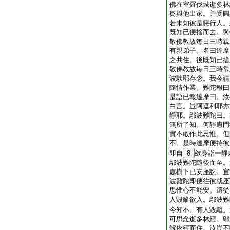
佛在室羅伐城逝多林
芻與他出家。并受圓
若未知彼是惡行人。
既知已便捨而去。與
敬佛教故毎日三時親
有親弟子。名曰達摩
之共住。後既知已捨
敬佛教故毎日三時常
波馱耶存念。我今請
隨情作業。難陀報曰
是語已報達摩曰。汝
白言。豈阿遮利耶亦
靜耶。鄔波難陀曰。
無所了知。何靜慮門
實不敢作此思惟。但
不。是時達摩便持彼
即自
8
歛身詣一靜
鄔波難陀隨後而至。
處樹下已安座訖。宜
波難陀即便往彼就座
思惟心不能安。還從
人毀籬欲入。鄔波難
今知不。有人毀籬。
可思念逝多林經。鄔
解依經而住。汝豈不