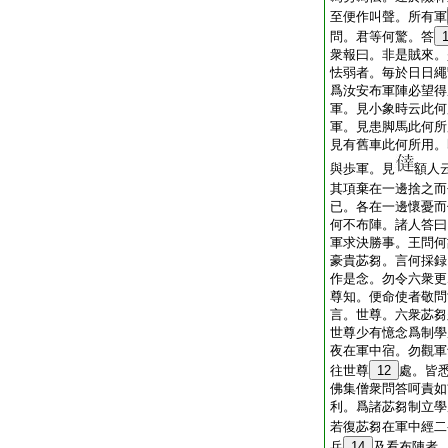
至便作叫聲。所有軍
問。君等何驚。答
衆報曰。非是賊來。
怯弱者。毎於日日繩
爲汝安布軍陣必望得
軍。見小象時云此何
軍。見患脚馬此何所
見有舊車此何所用。
與歩軍。見
額人
其項棄在一邊捨之而
已。各在一邊懷憂而
何不布陣。諸人答曰
軍求決勝事。王問何
豪貴苾芻。言何採録
作是念。勿令六衆更
尊知。便命使者敬問
言。世尊。六衆苾芻
世尊少有憶念爲制學
夜在軍中宿。勿觀軍
往世尊
12
處。皆
佛集僧衆問答呵責如
利。爲諸苾芻制立學
若復苾芻在軍中經二
兵
14
及看布陣者