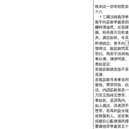
根本説一切有部毘奈
十八
＊三藏法師義淨
擬手向苾芻學處第四
爾時薄伽梵。在室羅
園。時具壽大目乾連
具。廣説如前。令其
即便瞋忿。努手向
聲啼泣。餘苾芻問其
答曰。我若不倶倒地
事白佛。佛便呵責。
應如是説
若復苾芻瞋恚故不喜
底迦
若復苾芻等者事並同
擬他。釋罪同前。此
倶。内謂苾芻努其一
乃至五指得五墮罪。
事如前。是謂爲内。
如上廣説。倶者謂手
墮罪。若爲利益令彼
就努擬前人。並皆無
或癡狂心亂痛惱所纒
覆藏他罪學處第五十