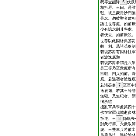
我等豈能降
5
伏叛
相折辱。王曰。是誰
戰。彼是豪貴沙門無
是念。勿彼聖者數相
語往世尊處。如前廣
少有憶念制其學處。
者便去。如前廣説。
世尊以此因縁集苾芻
觀十利。爲諸苾芻制
若復苾芻有因縁往軍
者波逸底迦
若復苾芻者謂是六衆
是王等乃至衆庶所有
欲戰。四兵如前。齊
應。若過宿者波逸底
若諸苾芻
7
至軍中
逸底迦。若其王等請
無犯。又無犯者。謂
惱所纒
擾亂軍兵學處第四十
佛在室羅伐城逝多林
叛逆。王
8
師既去
對衆行籌。六衆取籌
慶。王整軍兵將欲出
爲勇爲怯。遂於險林