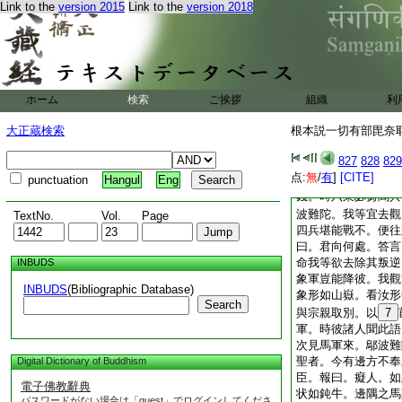
Link to the
version 2015
Link to the
version 2018
食者。皆得墮罪。若
犯。或欲以食因縁除
犯者。謂初犯人。或
觀軍學處第四十五
佛在室羅
3
筏城逝
國邊隅反叛。勝光大
ホーム
検索
ご挨拶
組織
利
其軍至彼遂被他降。
時大將歸白王曰。叛
大正蔵検索
根本説一切有部毘奈耶 
大王親臨無由降伏。
827
828
829
勝光王撃鼓宣令勅國
点:
無
/
有
]
[CITE]
punctuation
Hangul
Eng
悉可從軍。無由放
錢。時六衆苾芻聞兵
波難陀。我等宜去觀
TextNo.
Vol.
Page
四兵堪能戰不。便往
曰。君向何處。答言
命我等欲去除其叛逆
INBUDS
象軍豈能降彼。我觀
INBUDS
(Bibliographic Database)
象形如山嶽。看汝形
Search
與宗親取別。以
7
軍。時彼諸人聞此語
次見馬軍來。鄔波難
聖者。今有邊方不奉
Digital Dictionary of Buddhism
臣。報曰。癡人。如
電子佛教辭典
状如鈍牛。邊隅之馬
パスワードがない場合は「guest」でログインしてくださ