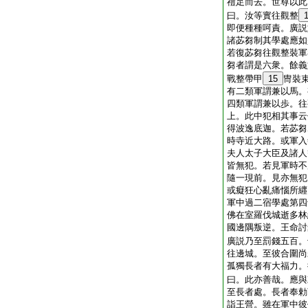
禮足而去。世尊以此
曰。汝等實往觀整
即便種種呵責。廣説
諸苾芻制其學處應如
若復苾芻往觀整裝軍
芻者謂是六衆。餘義
戰整帶甲
15
冑裝
有二類軍謂兼以馬。
四類軍謂兼以歩。往
上。此中犯相其事云
得波逸底迦。若苾芻
時寺近大路。或軍入
夫人太子大臣及諸人
皆無犯。若見軍時不
隨一現前。見亦無犯
或癡狂心亂痛惱所纒
軍中過二宿學處第四
佛在室羅伐城逝多林
國邊隅叛逆。王命討
廣説乃至罰錢五百。
往邊城。至彼合圍尚
孤獨長者有大福力。
曰。此亦善哉。應與
至長者處。長者奉勅
詣王營。雖在軍中彼