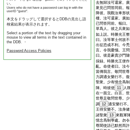
去無歸汝可還家。廣
い。
衆見已問答同前。報
Users who do not have a password can log in with the
userID "guest".
降彼。我觀汝車形状
樓。汝可還家。廣如
本文をドラッグして選択するとDDBの見出し語
已問答同前。報曰。
検索結果が表示されます。
草爲人。彼之兵衆如
Select a portion of the text by dragging your
如上説。時勝光王整
mouse to view all terms in the text contained in
曰。汝等軍士何故不
the DDB. ・
出征恐成不利。今禿
言。令我憂惱。王問
Password Access Policies
曰。彼是豪貴沙門隨
採録。時勝光王便作
亂。命使者曰。汝今
當傳我言。敬問世尊
力調適女樂行不。復
聖衆。少有憶念爲制
陣。時彼使
11
人
在一面立。白言。世
世尊足敬問世尊。少
調
12
適安樂行不
王得安樂不。汝身健
諸聖衆
13
來觀軍
憶念爲制學處。勿令
尊聞使語已默然而許