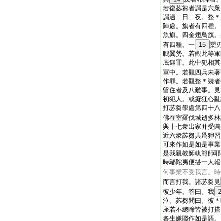
若復苾芻者謂是六衆
謂過二日二夜。整＊
陣處。旗者有四種。
魚旗。四金翅鳥旗。
有四種。一
15
槊
鵬翼勢。若觀此等軍
底迦罪。此中犯相其
軍中。若觀四兵未著
作罪。若觀整＊裝者
留住者及八難事。見
初犯人。或癡狂心亂
打苾芻學處第四十八
佛在室羅伐城逝多林
與十七衆出家并受圓
近六衆苾芻共爲狎習
可來作如是如是事業
是我親教師軌範師耶
時鄔陀夷便搭一人報
何事業不受我言。時
而言打我。諸苾芻見
彼少年。答曰。我
泣。苾芻問曰。彼＊
座若不總啼皆被打搭
各生嫌賤作如是語。