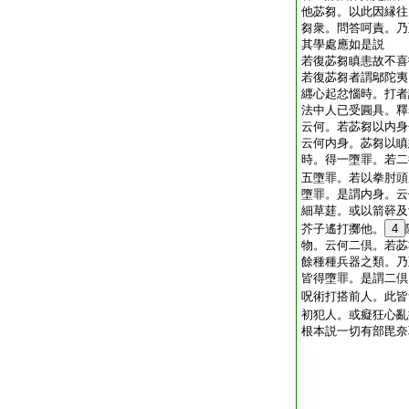
他苾芻。以此因縁往
芻衆。問答呵責。乃
其學處應如是説
若復苾芻瞋恚故不喜
若復苾芻者謂鄔陀夷
纒心起忿惱時。打者
法中人已受圓具。釋
云何。若苾芻以内身
云何内身。苾芻以瞋
時。得一墮罪。若二
五墮罪。若以拳肘頭
墮罪。是謂内身。云
細草莛。或以箭簳及
芥子遙打擲他。
4
物。云何二倶。若苾
餘種種兵器之類。乃
皆得墮罪。是謂二倶
呪術打搭前人。此皆
初犯人。或癡狂心亂
根本説一切有部毘奈