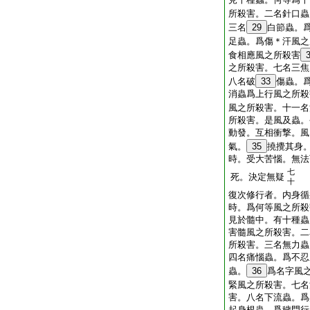
所殺害。二名針口蟲
三名
29
白節蟲。
足蟲。爲傷＊汗風之
食相應風之所殺害
之所殺害。七名三焦
八名破
33
傷蟲。
消蟲爲上行風之所殺
風之所殺害。十一名
所殺害。是風及蟲。
動發。互相衝撃。風
氣。
35
撓攪其身
時。受大苦惱。無法
七
死。決定無疑
十
復次修行者。内身循
時。爲何等風之所殺
見於髓中。有十種蟲
害髓風之所殺害。二
所殺害。三名無力蟲
四名痛惱蟲。爲不忍
蟲。
36
爲名字風
緊風之所殺害。七名
害。八名下流蟲。爲
起身根蟲。爲穢門行