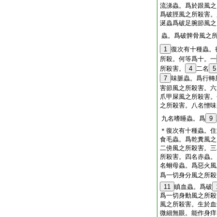
流涕蟲。爲於跟風之
爲破脛風之所殺害。
涎蟲爲破足腕節風之
蟲。爲破髀骨風之
1
復次有十種蟲。
所殺。何等爲十。一
所殺害。
4
二名
5
7
味脈蟲。爲行轉
害節風之所殺害。六
爪甲屎風之所殺害。
之所殺害。八名憎味
九名嗜睡蟲。爲
9
＊復次有十種蟲。住
食毛蟲。爲乾糞風之
二傍風之所殺害。三
所殺害。四名赤蟲。
名蛔母蟲。爲惡火風
爲一切身分風之所殺
11
瞋血蟲。爲破
爲一切身動風之所殺
風之所殺害。生於血
微細無眼。能作身痒