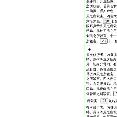
命終時。此風斷脈。
之所殺害。若男若女
一掬黄。猶如金色。
風之所殺害。四名大
六名黒蟲。
20
七
眼耳鼻舌身風之所殺
熱蟲。爲於刀風之所
刺風之所殺害。十一
所殺害。
23
十二
五
十
復次修行者。内身循
時。爲何等風之所殺
見一切身分骨内。有
舐骨蟲。爲黄過風之
爲於冷風之所殺害。
之所殺害。四名赤口
害。五名消骨蟲。爲
口蟲。爲傷肉風之所
傷骨風之所殺害。
所殺害。
27
九名
復次修行者。内身循
時。爲何等風之所殺
見十種蟲。何等爲十