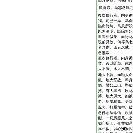
歡喜蟲。爲忘念風
復次修行者。内身循
我。前已一蟲。爲傷
臨命終時。爲風所殺
以無漏明。斷除無始
世間相似業。而得此
現前見故。何等爲七
者念僧。四者念戒。
念無常
復次修行者。内身循
業。彼以聞慧。或以
大不調。水大不調。
地大不調。而斷人命
氣。地大堅故。擧身
惱。譬如二山。堅如
搏。有大黒風。吹此
搏。地大風大。如彼
血。脂髓精氣。身篋
風大。打壓加害。破
念佛念法念僧。現陰
斷。一切愚癡凡夫之
如印所印。死亦如是
亦相似。以心獼猴因