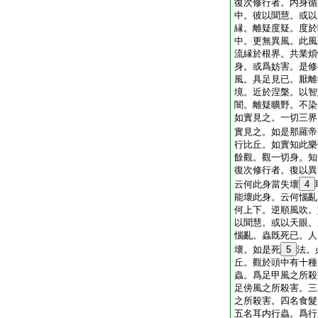
復次修行者。内身循
中。彼以聞慧。或以
縁。離疑度疑。度於
中。更無異風。此風
流縁於根界。共業煩
身。或爲妨害。是修
風。具足見已。厭離
境。近於涅槃。以智
闇。離疑曠野。不染
如實見之。一切三界
實見之。如是那羅帝
行比丘。如實知此樂
餘觀。觀一切身。知
復次修行者。復以異
云何此身當失壞
4
能壞此身。云何惱亂
何上下。逆順風吹。
以聞慧。或以天眼。
惱亂。蟲既死已。人
壞。如是死
5
法。
丘。觀於頭中有十種
蟲。爲足甲風之所殺
足傍風之所殺害。三
之所殺害。四名食髮
五名耳内行蟲。爲行