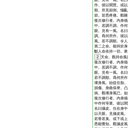
作。彼以聞慧。或以
順。所見顛倒。惱亂
節。皆悉疼痛。觀睡
復次修行者。内身循
中。若調不調。作何
眼。見有一風。名曰
調。爲何所作。彼以
風。若不調順。令人
第二之命。能持於身
斷人命依持一切。衆
2
夭命。觀持命風
復次修行者。内身循
中。若調不調。作何
眼。見有一風。名曰
若不調順。爲何所作
壞身風。始從住胎。
損傷。身曲傴脊。凸
病。觀壞身風已。如
復次修行者。内身循
中作何等業。彼以聞
名曰攝皮。住在身中
以天眼。見攝皮風。
若香若臭。或下或上
悉能覺知。觀攝皮風