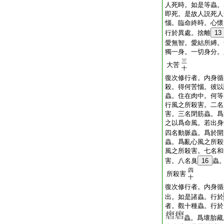
人死時。如是等蟲。
即死。是故人説死人
惱。臨命終時。心懷
行於異處。捨離
13
愛無智。愛結所縛。
獨一身。一切身分。
三
大苦
十
復次修行者。内身循
殺。得何苦惱。彼以
蟲。住在肉中。何等
行風之所殺害。二名
害。三名閉筋蟲。爲
之以爲命風。若出身
四名動脈蟲。爲於開
蟲。爲亂心風之所殺
風之所殺害。七名和
害。八名臭
16
蟲
四
所殺害
十
復次修行者。内身循
出。如是諸蟲。行於
者。觀十種蟲。行於
蟲。爲壞胎藏