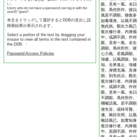
い。
眼。見有一風。名曰
Users who do not have a password can log in with the
順。爲何所作。彼以
userID "guest".
風若不調順。雖復多
本文をドラッグして選択するとDDBの見出し語
如毒壞身。以風不調
検索結果が表示されます。
無此病。觀生力風已
復次修行者。内身循
Select a portion of the text by dragging your
中。或調不調。作何
mouse to view all terms in the text contained in
眼。見有一風。名生
the DDB. ・
調順。爲何所作。彼
Password Access Policies
心力風。若風調順。
強健。以風調故。知
知。去來進止。強健
苦。身體充滿。其身
順。則失此法。觀生
復次修行者。内身循
中。或調不調。作何
眼。見有一風。名曰
不調順。爲何所作。
咽喉語風。若不調順
便失音。或時耳聾。
僂。兩目失明。以風
喉語風已。如實知身
復次修行者。内身循
中。若調不調。作何
眼。見有一風。名曰