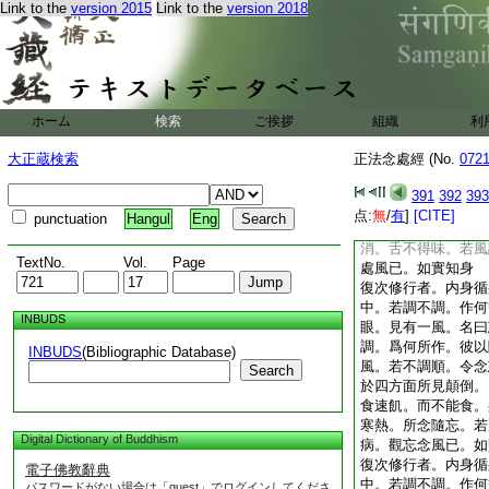
Link to the
version 2015
Link to the
version 2018
鼻口一切皆臭。能令
8
藏上衝生＊藏。
化。不能坐禪。晝夜
行
11
風。和順調
行風已。如實知身
ホーム
検索
ご挨拶
組織
利
復次修行者。内身循
中。若調不調。作何
大正蔵検索
正法念處經 (No.
072
眼。見有一風。名大
作。彼以聞慧。或以
391
392
393
順。於三肉
12
皰
点:
無
/
有
]
[CITE]
punctuation
Hangul
Eng
汁。身體燒熱。惛嗜
消。舌不得味。若風
TextNo.
Vol.
Page
處風已。如實知身
復次修行者。内身循
中。若調不調。作何
INBUDS
眼。見有一風。名曰
調。爲何所作。彼以
INBUDS
(Bibliographic Database)
風。若不調順。令念
Search
於四方面所見顛倒。
食速飢。而不能食。
寒熱。所念隨忘。若
Digital Dictionary of Buddhism
病。觀忘念風已。如
復次修行者。内身循
電子佛教辭典
中。若調不調。作何
パスワードがない場合は「guest」でログインしてくださ