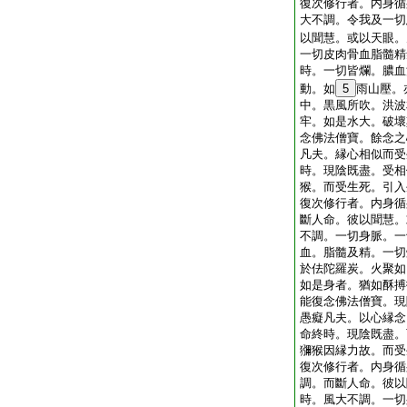
復次修行者。内身循
大不調。令我及一切
以聞慧。或以天眼。
一切皮肉骨血脂髓精
時。一切皆爛。膿血
動。如
5
雨山壓。
中。黒風所吹。洪波
牢。如是水大。破壞
念佛法僧寶。餘念之
凡夫。縁心相似而受
時。現陰既盡。受相
猴。而受生死。引入
復次修行者。内身循
斷人命。彼以聞慧。
不調。一切身脈。一
血。脂髓及精。一切
於佉陀羅炭。火聚如
如是身者。猶如酥搏
能復念佛法僧寶。現
愚癡凡夫。以心縁念
命終時。現陰既盡。
獼猴因縁力故。而受
復次修行者。内身循
調。而斷人命。彼以
時。風大不調。一切