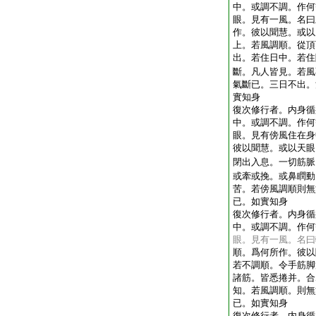
中。或調不調。作何
眼。見有一風。名曰
作。彼以聞慧。或以
上。若風調順。從頂
出。若住日中。若住
斷。凡人皆見。若風
氣斷已。三日不出。
實知身
復次修行者。内身循
中。或調不調。作何
眼。見有傍風住在身
彼以聞慧。或以天眼
閉出入息。一切筋脈
或牽或挽。或鼻瞤動
苦。若傍風調順則無
已。如實知身
復次修行者。内身循
中。或調不調。作何
眼。見有一風。名曰
順。爲何所作。彼以
若不調順。令手筋脚
諸筋。皆悉捲并。合
知。若風調順。則無
已。如實知身
復次修行者。内身循