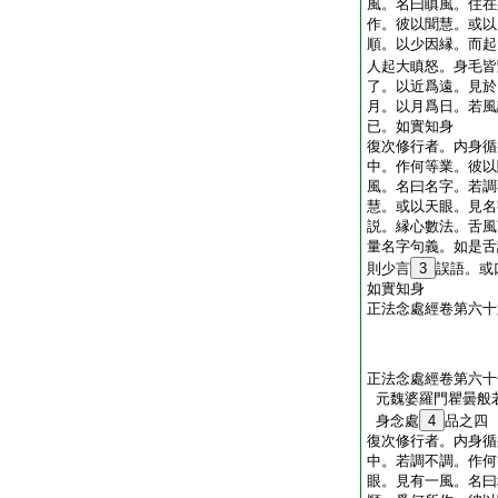
風。名曰瞋風。住在
作。彼以聞慧。或以
順。以少因縁。而起
人起大瞋怒。身毛皆
了。以近爲遠。見於
月。以月爲日。若風
已。如實知身
復次修行者。内身循
中。作何等業。彼以
風。名曰名字。若調
慧。或以天眼。見名
説。縁心數法。舌風
量名字句義。如是舌
則少言
3
誤語。或
如實知身
正法念處經卷第六十
正法念處經卷第六十
元魏婆羅門瞿曇般
身念處
4
品之四
復次修行者。内身循
中。若調不調。作何
眼。見有一風。名曰