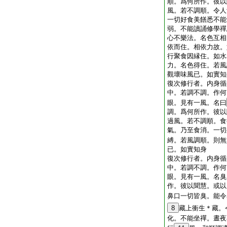
順。爲何所作。彼以
風。若不調順。令人
一切好食美饍悉不能
弱。不能讀誦修學禪
心不樂法。名色互相
依而住。相依力故。
行聚食因縁住。如水
力。名色得住。若風
觀壞味風已。如實知
復次修行者。内身循
中。若調不調。作何
眼。見有一風。名曰
調。爲何所作。彼以
過風。若不調順。食
氣。乃至食消。一切
縛。若風調順。則無
已。如實知身
復次修行者。内身循
中。若調不調。作何
眼。見有一風。名臭
作。彼以聞慧。或以
鼻口一切皆臭。能令
8
藏上衝生＊藏。
化。不能坐禪。晝夜