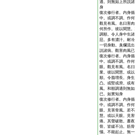
適。則無如上所説諸
身
復次修行者。内身循
中。或調不調。作何
觀見有風。名曰害肉
何所作。彼以聞慧。
調順。令人身中生諸
惡。多有濃汁。耐冷
一切身動。臭爛流出
説諸病。觀害肉風已
復次修行者。内身循
中。或調不調。作何
眼。觀見有風。名曰
業。彼以聞慧。或以
順。令脂増長。身生
凸。或堅或滑。或有
風。和順調適則無如
已。如實知身
復次修行者。内身循
中。或調不調。作何
眼。見害骨風。若不
慧。或以天眼。見害
痛。其聲破散。晝夜
骨。皆緩不治。筋骨
惱。不能起止。無一