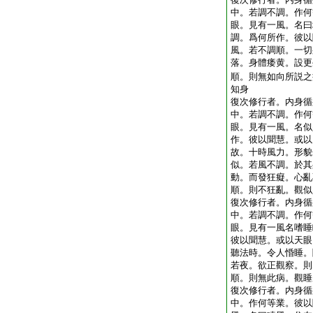
中。若調不調。作何
眼。見有一風。名曰
調。爲何所作。彼以
風。若不調順。一切
落。身體痿黄。設更
順。則無如向所説之
知身
復次修行者。内身循
中。若調不調。作何
眼。見有一風。名似
作。彼以聞慧。或以
故。十時風力。形貌
似。若風不調。於其
動。而發狂癡。心亂
順。則不狂亂。觀似
復次修行者。内身循
中。若調不調。作何
眼。見有一風名嗜睡
彼以聞慧。或以天眼
聽法時。令人惛睡。
若夜。欲正觀察。則
順。則無此病。觀睡
復次修行者。内身循
中。作何等業。彼以