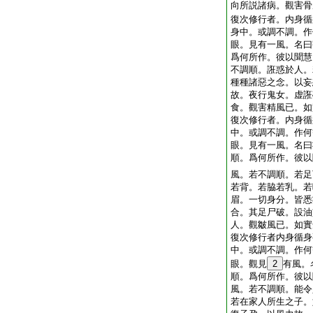
向所説諸病。觀害骨
復次修行者。内身循
身中。或調不調。作
眼。見有一風。名曰
爲何所作。彼以聞慧
不調順。誑惑於人。
種種諸惡之念。以妄
故。夜行鬼女。虚誑
食。觀害精風已。如
復次修行者。内身循
中。或調不調。作何
眼。見有一風。名曰
順。爲何所作。彼以
風。若不調順。若足
若背。若脇若乳。若
眉。一切身分。皆悉
合。其足尸破。設油
人。觀皺風已。如實
復次修行者内身循身
中。或調不調。作何
眼。觀見
2
有風。
順。爲何所作。彼以
風。若不調順。能令
若在家人所生之子。