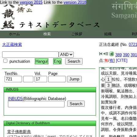
調。作何等業。彼以
Link to the
version 2015
Link to the
version 2018
風。名曰破腸。或調
慧。或以天眼。見破
食。而復頻申。能破
腸中。能破其腸。食
痛。不能飮食。食力
ホーム
検索
ご挨拶
組織
利
腫。下門蒸熱。一切
常見惡夢。腹中風動
大正蔵検索
正法念處經 (No.
072
調順和適。則無如向
如實知身
389
390
391
復次修行者。内身循
点:
無
/
有
]
[CITE]
punctuation
Hangul
Eng
調。作何等業。彼以
風。名曰冷唾。若調
或以天眼。見冷唾風
TextNo.
Vol.
Page
心
1
忪忪。不憶飮
重
3
難語。或咽喉
INBUDS
衝咽喉。氣澁難出。
冷風調順。則無如上
INBUDS
(Bibliographic Database)
如實知身
Search
復次修行者。内身循
中。或調不調作何等
見有一風。名曰傷髓
Digital Dictionary of Buddhism
何所作。彼以聞慧。
調順。令身振動身多
電子佛教辭典
パスワードがない場合は「guest」でログインしてくださ
疾。顏色醜惡。身體