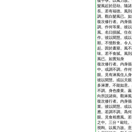
復子孕。以風力故。
髮風起於惡劫。隨諸
長。若有福徳。風則
調。觀白髮風已。如
復次修行者。内身循
調。作何等業。彼以
風。名曰損膩。住在
作。彼以聞慧。或以
順。不憶飮食。令人
起。因於晝寢。風不
味。若不食膩。風則
風已。如實知身
復次修行者。内身循
中。或調不調。作何
眼。見有淋風住人身
彼以聞慧。或以天眼
多淋瀝。不能如意。
不調。身色痿黄。羸
向所説諸病。觀淋風
復次修行者。内身循
業。彼以聞慧。或以
應。若調不調。爲何
眼。見食相應風。若
之中。三分＊歐吐。
視眴。以風力故。意