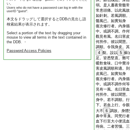
い。
弱。是人晝夜骨髓常
Users who do not have a password can log in with the
常患頭痛。以此風故
userID "guest".
如針刺。若風調順。
本文をドラッグして選択するとDDBの見出し語
髓風已。如實知身
検索結果が表示されます。
復次修行者。内身循
中。或調不調。作何
Select a portion of the text by dragging your
觀見有風。名曰害皮
mouse to view all terms in the text contained in
何所作。彼以聞慧。
the DDB. ・
調順。令我身皮。其
Password Access Policies
4
裂。設以
5
蘇
足。皆悉堅直。難可
暖飮食味。口中覺冷
害皮風調順和適。則
皮風已。如實知身
復次修行者。内身循
中。或調不調作何等
見有一風。名曰害血
何所作。彼以聞慧。
身中。若不調順。行
下。若血上行。令眼
大不
6
調故。身體
鼻中常臭。同梵行者
血下行至大小便流血
痔病。二者苦惱。三