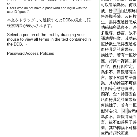
い。
可以譬喩爲比。何以
Users who do not have a password can log in with the
戒。皆
2
由法瓔珞
userID "guest".
告淨觀菩薩。云何族
本文をドラッグして選択するとDDBの見出し語
生。盡得五通皆悉成
検索結果が表示されます。
功徳福寧爲多不。淨
多世尊。佛言。故不
Select a portion of the text by dragging your
誦法瓔珞業。其功徳
mouse to view all terms in the text contained in
恒沙衆生悉得五通各
the DDB. ・
而得具足諸道果報。
Password Access Policies
族姓子。若有一恒沙
護。行第一禪第二第
自守。復行四空定。
爲多不。淨觀菩薩白
言。故不如善男子善
業。其功徳福不可稱
行四等心慈悲喜護。
四禪。念＊持喜安自
珞而得具足諸道果報
何族姓子。若有一恒
斷諸妄想。
4
皆悉
爲多不。淨觀菩薩白
言。故不如善男子善
業。其功徳福不可稱
生悉得須陀洹道一一