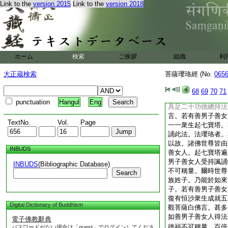
盡瓔珞本無心識。無
Link to the
version 2015
Link to the
version 2018
數瓔珞。無遠近故。
徳瓔珞。行自滅故。
解脱瓔珞。不見衆生
窮故。無厭瓔珞。受
記不忘故。法界瓔珞
ホーム
検索
ご挨拶
組織
利
本無泥洹故。法
16
珞。道性
17
自性
大正蔵検索
菩薩瓔珞經 (No.
065
淨瓔珞。離生本無故
故。法起瓔珞。不著
68
69
70
71
尼優婆塞優婆夷。受
punctuation
Hangul
Eng
具足二十功徳總持法
言。若有善男子善女
TextNo.
Vol.
Page
一一衆生起七寶塔。
誦此法。法瓔珞者。
以故。諸佛世尊皆由
INBUDS
善女人。起七寶塔遍
男子善女人受持諷誦
INBUDS
(Bibliographic Database)
不可稱量。爾時世尊
Search
族姓子。乃能於如來
子。若有善男子善女
復有恒沙衆生成就五
Digital Dictionary of Buddhism
觀菩薩白佛言。甚多
如善男子善女人得法
電子佛教辭典
徳福不可稱量。百倍
パスワードがない場合は「guest」でログインしてくださ