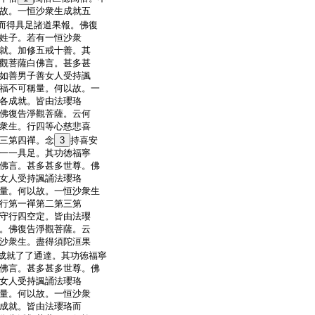
故。一恒沙衆生成就五
而得具足諸道果報。佛復
姓子。若有一恒沙衆
就。加修五戒十善。其
觀菩薩白佛言。甚多甚
如善男子善女人受持諷
福不可稱量。何以故。一
各成就。皆由法瓔珞
佛復告淨觀菩薩。云何
衆生。行四等心慈悲喜
三第四禪。念
3
持喜安
一一具足。其功徳福寧
佛言。甚多甚多世尊。佛
女人受持諷誦法瓔珞
量。何以故。一恒沙衆生
行第一禪第二第三第
守行四空定。皆由法瓔
。佛復告淨觀菩薩。云
沙衆生。盡得須陀洹果
成就了了通達。其功徳福寧
佛言。甚多甚多世尊。佛
女人受持諷誦法瓔珞
量。何以故。一恒沙衆
成就。皆由法瓔珞而