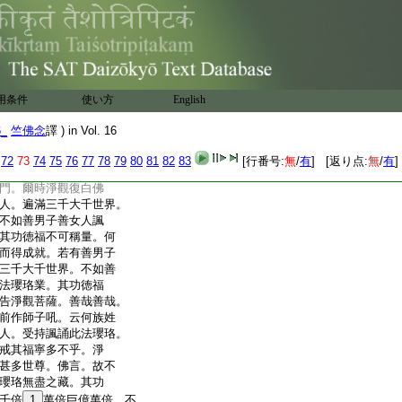
量瓔珞。垢自淨故。劫
知生瓔珞。
14
歎本無故。道
大乘瓔珞。諸根具足故。
故。法王瓔珞。説法無
法不
15
疲故。文字瓔珞。強
。行具足故。法本瓔珞。
用条件
使い方
English
性瓔珞。無生滅故。弘誓瓔
故。眞如瓔珞。善本具足故。清
6_
竺佛念
譯 ) in Vol. 16
。無礙瓔珞。通達往來
三處故。若有比丘比丘
72
73
74
75
76
77
78
79
80
81
82
83
[行番号:
無
/
有
] [返り点:
無
/
有
]
持諷誦法瓔珞者。便當
門。爾時淨觀復白佛
人。遍滿三千大千世界。
不如善男子善女人諷
其功徳福不可稱量。何
而得成就。若有善男子
三千大千世界。不如善
法瓔珞業。其功徳福
告淨觀菩薩。善哉善哉。
前作師子吼。云何族姓
人。受持諷誦此法瓔珞。
戒其福寧多不乎。淨
甚多世尊。佛言。故不
瓔珞無盡之藏。其功
千倍
1
萬倍巨億萬倍。不