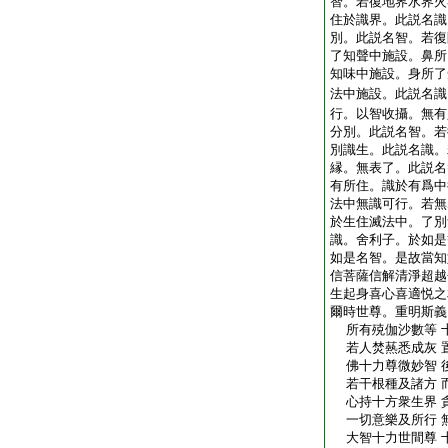
智。若復地界水界火
住於識界。此説名識
別。此説名智。若復
了知聲中施設。鼻所
知味中施設。身所了
法中施設。此説名識
行。以智收攝。無有
分別。此説名智。若
別識生。此説名識。
縁。無表了。此説名
有所住。識於有爲中
法中無識可行。若無
於生住滅法中。了別
識。舍利子。於如是
如是名智。是故當知
信菩薩信解清淨超越
生起身喜心喜適悦之
爾時世尊。重明斯義
所有殑伽沙數等 
若人焚爇悉成灰 
佛十力尊微妙智 
若干根種及諸方 
心持十方衆生界 
一切意樂及所行 
大智十力世間尊 