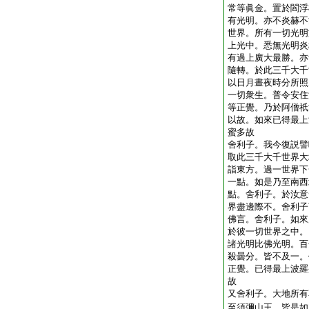
常等眞金。置於閻浮
有光明。亦不炎赫不
世界。所有一切光明
上光中。悉無光明炎
有過上廣大最勝。亦
隨轉。於此三千大千
以日月晝夜時分所照
一切衆生。普令安住
等正覺。乃於阿僧祇
以故。如來已得最上
蜜多故
舍利子。我今復説譬
取此三千大千世界大
詣東方。過一世界下
一點。如是乃至南西
點。舍利子。於汝意
界盡邊際不。舍利子
佛言。舍利子。如來
於彼一切世界之中。
諸光明比佛光明。百
殺曇分。皆不及一。
正覺。已得最上波羅
故
又舍利子。大地所有
至須彌山王。皆是如