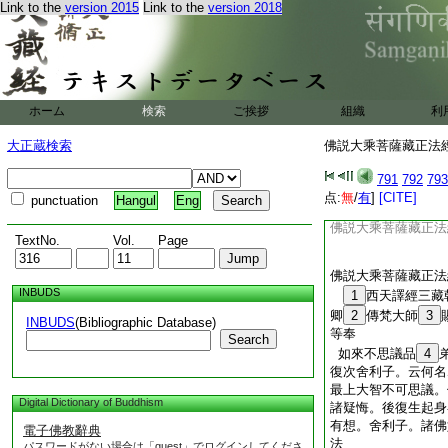
Link to the
version 2015
Link to the
version 2018
衆生隨聞佛音聲 
得聞牟尼妙音聲 
二足四足及多足 
隨觸隨聞寂意生 
三千大千世界中 
普攝上中下諸根 
ホーム
検索
ご挨拶
組織
利
應調伏者聞解脱 
等引心説聖諦門 
大正蔵検索
佛説大乘菩薩藏正法經 
無邊衆生聞佛聲 
志誠歸命佛法僧 
791
792
793
如來最上妙音聲 
点:
無
/
有
]
[CITE]
punctuation
Hangul
Eng
音聲無邊智無邊 
佛説大乘菩薩藏正法
TextNo.
Vol.
Page
佛説大乘菩薩藏正法
INBUDS
1
西天譯經三藏
卿
2
傳梵大師
3
INBUDS
(Bibliographic Database)
等奉 
Search
如來不思議品
4
復次舍利子。云何名
最上大智不可思議。
Digital Dictionary of Buddhism
諸疑悔。後復生起身
有想。舍利子。諸佛
電子佛教辭典
法
パスワードがない場合は「guest」でログインしてくださ