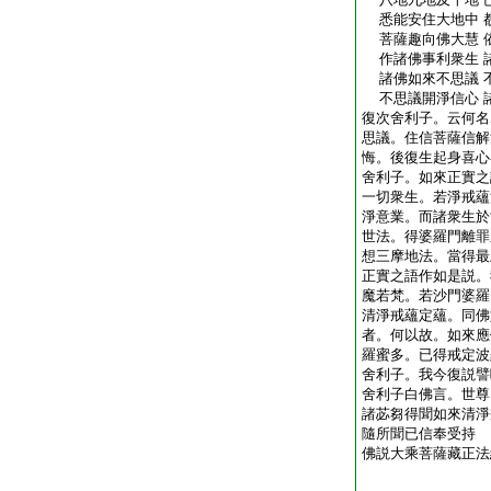
悉能安住大地中 
菩薩趣向佛大慧 
作諸佛事利衆生 
諸佛如來不思議 
不思議開淨信心 
復次舍利子。云何名
思議。住信菩薩信解
悔。後復生起身喜心
舍利子。如來正實之
一切衆生。若淨戒蘊
淨意業。而諸衆生於
世法。得婆羅門離罪
想三摩地法。當得最
正實之語作如是説。
魔若梵。若沙門婆羅
清淨戒蘊定蘊。同佛
者。何以故。如來應
羅蜜多。已得戒定波
舍利子。我今復説譬
舍利子白佛言。世尊
諸苾芻得聞如來清淨
隨所聞已信奉受持
佛説大乘菩薩藏正法