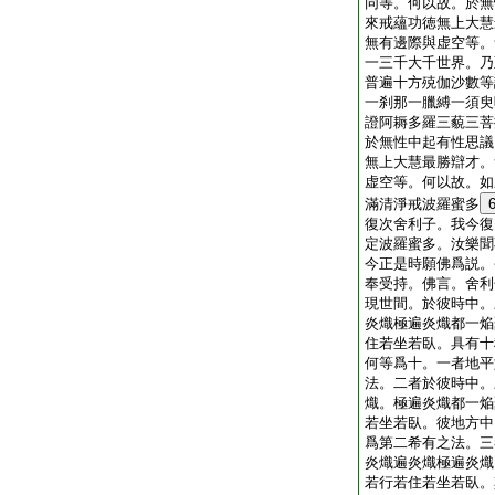
同等。何以故。於無
來戒蘊功徳無上大慧
無有邊際與虚空等。
一三千大千世界。乃
普遍十方殑伽沙數等
一刹那一臘縛一須臾
證阿耨多羅三藐三菩
於無性中起有性思議
無上大慧最勝辯才。
虚空等。何以故。如
滿清淨戒波羅蜜多
復次舍利子。我今復
定波羅蜜多。汝樂聞
今正是時願佛爲説。
奉受持。佛言。舍利
現世間。於彼時中。
炎熾極遍炎熾都一焔
住若坐若臥。具有十
何等爲十。一者地平
法。二者於彼時中。
熾。極遍炎熾都一焔
若坐若臥。彼地方中
爲第二希有之法。三
炎熾遍炎熾極遍炎熾
若行若住若坐若臥。