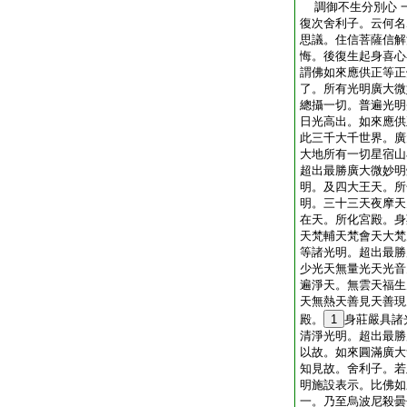
調御不生分別心 
復次舍利子。云何名
思議。住信菩薩信解
悔。後復生起身喜心
謂佛如來應供正等正
了。所有光明廣大微
總攝一切。普遍光明
日光高出。如來應供
此三千大千世界。廣
大地所有一切星宿山
超出最勝廣大微妙明
明。及四大王天。所
明。三十三天夜摩天
在天。所化宮殿。身
天梵輔天梵會天大梵
等諸光明。超出最勝
少光天無量光天光音
遍淨天。無雲天福生
天無熱天善見天善現
殿。
1
身莊嚴具諸
清淨光明。超出最勝
以故。如來圓滿廣大
知見故。舍利子。若
明施設表示。比佛如
一。乃至烏波尼殺曇