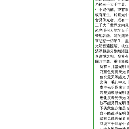
乃於三千大千世界。
生不能信解。或有衆
或有衆生。於圓光中
舍見佛光者。或有一
三千大千世界之内見
來光明何人能於百千
登地菩薩。能於無邊
來悲愍一切衆生。盡
光明普遍照曜。彼住
清淨超越分別離諸疑
喜適悦之相。發希有
爾時世尊。重明斯義
所有日月諸光明 
乃至色究竟天光 
色究竟天等諸光 
比佛一毛孔中光 
虚空光明爲廣大 
若覩如來淨光明 
應化度者見佛光 
彼不能見日光明 
下劣衆生亦如是 
自不能覩淨光明 
諸有見佛圓光者 
或復三千世界中 
八地九地及十地 