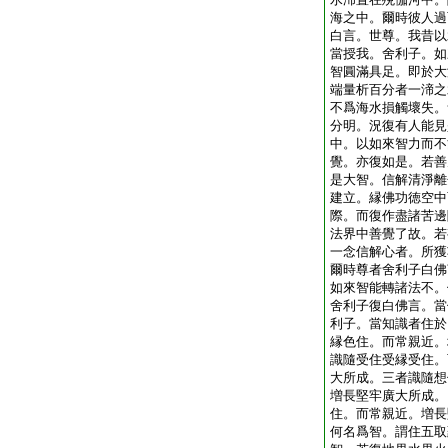
海之中。爾時彼人過
白言。世尊。我昔以
當授我。舍利子。如
智圓滿具足。即於大
端量析百分者一渧之
不爲海水損觸壞失。
分明。況復有人能見
中。以如來智力而不
覺。亦復如是。若善
是大智。信解清淨離
建立。縁佛功徳空中
際。而復作盡諸苦邊
法界中善覺了故。若
一念信解心者。所獲
爾時尊者舍利子白佛
如來智能轉諸法不。
舍利子復白佛言。當
利子。當知識者住於
縁色住。而常親近。
識隨受住受縁受住。
大所成。三者識隨想
増長堅牢廣大所成。
住。而常親近。増長
何名爲智。謂住五取