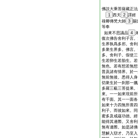
佛説大乘菩薩藏正法
1
西天
2
譯經
祿卿傳梵大師
3
賜
等奉 
如來不思議品
4
復次佛告舍利子言。
生界孰爲多邪。舍利
多衆生界多。佛言。
多。舍利子。假使三
生若卵生若胎生。若
無色。若有想若無想
普及諸有情界。於一
無前無後。悉得人身
切衆生於一刹那一臘
多羅三藐三菩提果。
來。一一如來現前所
有千面。其一一面各
如來十力四無所畏四
利子。而彼如來。同
蜜多及戒蘊功徳。經
能得其邊際。又舍利
無有邊際。如是諸佛
慧解入辯才。乃至入