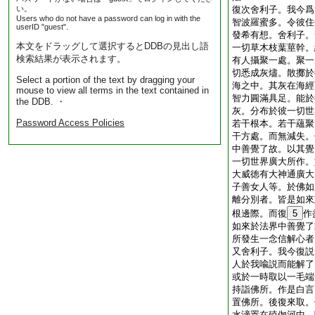
い。
復次舍利子。我今爲
Users who do not have a password can log in with the
智波羅蜜多。令彼住
userID "guest".
發希有想。舍利子。
本文をドラッグして選択するとDDBの見出し語
一切草木枝葉莖幹。
検索結果が表示されます。
有人攝聚一處。聚一
切悉成灰燼。散擲於
Select a portion of the text by dragging your
海之中。其灰在海經
mouse to view all terms in the text contained in
智力圓滿具足。能於
the DDB. ・
灰。分布於彼一切世
Password Access Policies
若干根本。若干蘊聚
干方處。而無減失。
中善覺了故。以其覺
一切世界廣大所作。
大威徳有大神通廣大
子善女人等。於佛如
離分別者。皆是如來
根邊際。而復
5
作
如來於法界中善覺了
所發生一念信解心者
又舍利子。我今復説
人於我喩説而能解了
或於一時取以一毛端
持詣佛所。作是白言
置佛所。後復來取。
水渧置在殑伽河中。