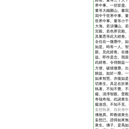
經卷。量等三千大千
界中事。一切皆盡。
量等大鐵圍山。書寫
寫中千世界中事。量
世界中事。量等小千
大海。若須彌山。若
宮殿。若色界宮殿。
其量悉等此大經卷。
全住在一微塵中。如
如是。時有一人。智
眼。見此經卷。在微
益。即作是念。我當
此經卷。令得饒益一
方便。破彼微塵。出
饒益。如於一塵。一
如來智慧。亦復如是
切衆生。具足在於衆
執著。不知不覺。不
礙。清淨智眼。普觀
奇哉奇哉。此諸衆生
癡迷惑。不知不見。
妄想執著。自於身中
佛無異。即教彼衆生
妄想已。證得如來無
衆生。佛子。是爲如