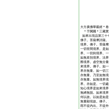
大方廣佛華嚴經＊卷
＊于闐國＊三藏實
如來出現品第三十
佛子。菩薩摩訶薩。
境界。佛子。菩薩摩
一切世間境界。是如
界。一切刹境界。一
如無差別境界。法界
際境界。虚空無分量
來境界。佛子。如一
界亦無量。如一切三
亦無量。乃至如無境
亦無量。如無境界境
界。亦如是。一切處
知心境界是如來境界
無縛無脱。如來境界
何以故。以如是如是
無量顯現故。佛子。
雨不從内出。不從外