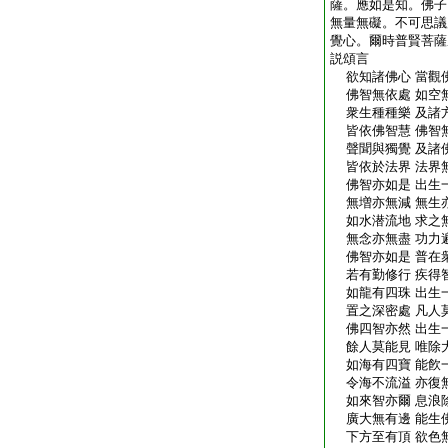
薩。應如是知。佛子
無量無礙。不可思議
覺心。爾時普賢菩薩
説頌言
欲知諸佛心 當觀
佛智無依處 如空
衆生種種樂 及諸
皆依佛智慧 佛智
聲聞與獨覺 及諸
皆依於法界 法界
佛智亦如是 出生
無増亦無減 無生
如水潜流地 求之
無念亦無盡 功力
佛智亦如是 普在
若有勤修行 疾得
如龍有四珠 出生
置之深密處 凡人
佛四智亦然 出生
餘人莫能見 唯除
如海有四寶 能飮
令海不流溢 亦復
如來智亦爾 息浪
廣大無有邊 能生
下方至有頂 欲色