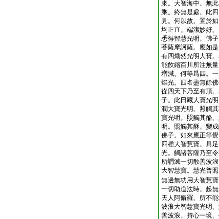
來。大智海中。無此
乘。終無是處。此四
見。何以故。置於如
均正直。端潔妙好。
悉得智慧光明。佛子
菩薩摩訶薩。應如是
有四熾然光明大寶。
能飮縮百川所注無量
増減。何等爲四。一
焔光。四名盡無餘佛
從四天下乃至有頂。
子。此日藏大寶光明
潤大寶光明。照觸其
寶光明。照觸其酪。
明。照觸其酥。變成
佛子。如來應正等覺
四種大智慧寶。具足
光。觸諸菩薩乃至令
所謂滅一切散善波浪
大智慧寶。慧光普照
無邊無功用大智慧寶
一切助道法時。起無
天人阿脩羅。所不能
波浪大智慧寶光明。
善波浪。持心一境。