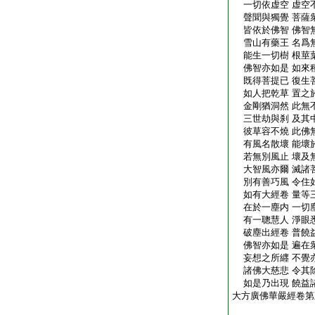
一切依虚空 虚空
聲聞與獨覺 菩薩
皆依於佛智 佛智
雪山有藥王 名爲
能生一切樹 根莖
佛智亦如是 如來
既得菩提已 復生
如人把乾草 置之
金剛猶洞然 此無
三世劫與刹 及其
彼草容不燒 此佛
有風名散壞 能壞
若無別風止 壞及
大智風亦爾 滅諸
別有善巧風 令住
如有大經卷 量等
在於一塵内 一切
有一聰慧人 淨眼
破塵出經卷 普饒
佛智亦如是 遍在
妄想之所纒 不覺
諸佛大慈悲 令其
如是乃出現 饒益
大方廣佛華嚴經卷第