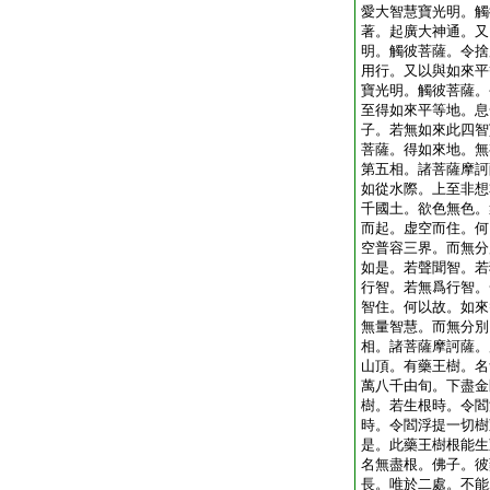
愛大智慧寶光明。觸
著。起廣大神通。又
明。觸彼菩薩。令捨
用行。又以與如來平
寶光明。觸彼菩薩。
至得如來平等地。息
子。若無如來此四智
菩薩。得如來地。無
第五相。諸菩薩摩訶
如從水際。上至非想
千國土。欲色無色。
而起。虚空而住。何
空普容三界。而無分
如是。若聲聞智。若
行智。若無爲行智。
智住。何以故。如來
無量智慧。而無分別
相。諸菩薩摩訶薩。
山頂。有藥王樹。名
萬八千由旬。下盡金
樹。若生根時。令閻
時。令閻浮提一切樹
是。此藥王樹根能生
名無盡根。佛子。彼
長。唯於二處。不能