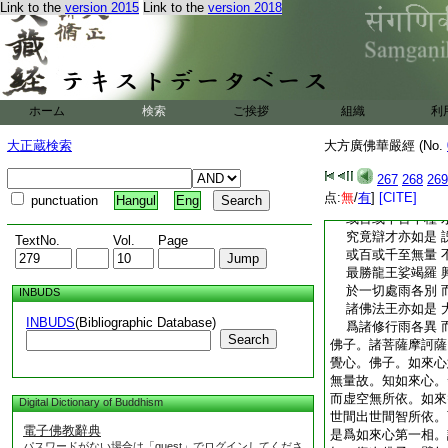
因地在器各不同 
Link to the
version 2015
Link to the
version 2018
一切智音亦如是 
隨諸衆生行不同 
譬如無熱大龍王 
能令草樹皆生長 
諸佛妙音亦如是 
能令生善滅諸惡 
ホーム
検索
ご挨拶
組織
利
譬如摩那斯龍王 
大正蔵検索
大方廣佛華嚴經 (No.
待諸衆生作務竟 
十力演義亦如是 
267
268
269
然後爲説甚深法 
点:
無
/
有
]
[CITE]
punctuation
Hangul
Eng
大莊嚴龍於海中 
或百或千百千種 
究竟辯才亦如是 
TextNo.
Vol.
Page
或百或千至無量 
最勝龍王娑竭羅 
於一切處雨各別 
INBUDS
諸佛法王亦如是 
INBUDS
(Bibliographic Database)
爲諸修行雨各異 
Search
佛子。諸菩薩摩訶薩
覺心。佛子。如來心
無量故。知如來心。
而虚空無所依。如來
Digital Dictionary of Buddhism
世間出世間智所依。
電子佛教辭典
是爲如來心第一相。
パスワードがない場合は「guest」でログインしてくださ