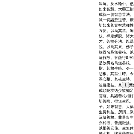
深坑。及水輪中。然
如來智慧。大藥王樹
成就一切智慧善法。
滅一切諸惡道苦。廣
切如來眞實智慧種性
方便。以爲其莖。遍
枝。禪定解脱。諸大
才。菩提分法。以爲
脱。以爲其果。佛子
故得名爲無盡根。以
薩行故。菩薩行即如
是故得名爲無盡根。
樹。其根生時。令一
悲根。其莖生時。令
深心莖。其枝生時。
波羅蜜枝。其
1
葉
戒頭陀功徳少欲知足
菩薩。具諸善根相好
切菩薩。得無生忍。
子。如來智慧。大藥
生長利益。所謂二乘
及壞善根。非器衆生
亦於彼。曾無厭捨。
以根善安住。生無休
第七相。諸菩薩摩訶