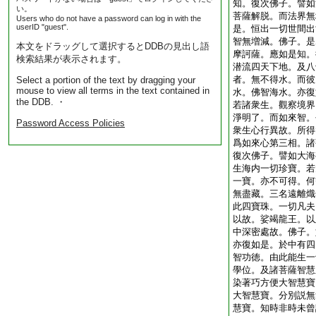
知。復次佛子。譬如
い。
菩薩解脱。而法界無
Users who do not have a password can log in with the
userID "guest".
是。恒出一切世間出
智無増減。佛子。是
本文をドラッグして選択するとDDBの見出し語
摩訶薩。應如是知。
検索結果が表示されます。
潜流四天下地。及八
者。無不得水。而彼
Select a portion of the text by dragging your
mouse to view all terms in the text contained in
水。佛智海水。亦復
the DDB. ・
若諸衆生。觀察境界
淨明了。而如來智。
Password Access Policies
衆生心行異故。所得
爲如來心第三相。諸
復次佛子。譬如大海
生海内一切珍寶。若
一寶。亦不可得。何
無盡藏。三名遠離熾
此四寶珠。一切凡夫
以故。娑竭龍王。以
中深密處故。佛子。
亦復如是。於中有四
智功徳。由此能生一
學位。及諸菩薩智慧
染著巧方便大智慧寶
大智慧寶。分別説無
慧寶。知時非時未曾