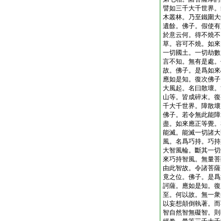
譬如三千大千世界。
木叢林。乃至鐵圍大
遺餘。佛子。假使有
於意云何。得不燒不
草。容可不燒。如來
一切國土。一切劫數
言不知。無有是處。
故。佛子。是爲如來
應如是知。復次佛子
大風起。名曰散壞。
山等。皆成碎末。復
千大千世界。障散壞
佛子。若令無此能障
盡。如來應正等覺。
能滅。能滅一切諸大
風。名爲巧持。巧持
大智風輪。斷其一切
來巧持智風。無量菩
由此智故。令諸菩薩
竟之位。佛子。是爲
訶薩。應如是知。復
至。何以故。無一衆
以妄想顛倒執著。而
智自然智無礙智。則