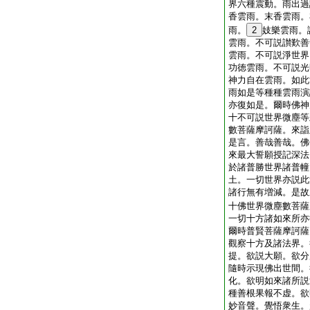
界六種震動。雨出過
香雲雨。末香雲雨。
雨。
2
妓樂雲雨。
雲雨。不可説讃歎善
雲雨。不可説淨世界
功徳雲雨。不可説光
神力自在雲雨。如此
雨如是等種種雲雨演
亦復如是。爾時佛神
十不可説世界微塵等
數菩薩摩訶薩。來詣
是言。善哉善哉。佛
來最大誓願授記深法
於諸普勝世界諸普幢
土。一切世界亦説此
諸行無有増減。是故
十佛世界微塵數菩薩
一切十方諸如來所亦
爾時普賢菩薩摩訶薩
觀察十方及諸法界。
提。欲説大願。欲分
隨時示現佛出世間。
化。欲明如來諸所説
種善根果報不虚。欲
妙音聲。覺悟衆生。