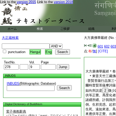
Link to the
version 2015
Link to the
version 2018
刹末爲微塵。彼諸世
佛刹微塵數等。菩薩
更種。乃至八十。彼
切世界微塵數等。菩
眼悉分別見。亦於念
他佛刹微塵等如來。
ホーム
検索
ご挨拶
組織
利
如錠光＊玻
珠照
大正蔵検索
大方廣佛華嚴經 (No.
珠白淨寶網轉輪聖王
大方廣佛華嚴經卷第
601
602
603
点:
有
/
無
]
[CITE]
punctuation
Hangul
Eng
TextNo.
Vol.
Page
大方廣佛華嚴經＊卷
INBUDS
＊東晋天竺三藏
普賢菩薩行品第三
INBUDS
(Bibliographic Database)
爾時普賢菩薩摩訶薩
Search
如向所説是
2
微少
供等正覺。爲受化者
諸纒所纒。計我我所
Digital Dictionary of Buddhism
倒。生邪見惑。起邪
生死。遠如來道。爲
電子佛教辭典
來應供等正覺。出興
パスワードがない場合は「guest」でログインしてくださ