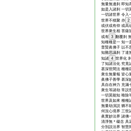
無量無邊刹 即知
如是入諸刹 一切
一切諸世界 令入
世界不積聚 亦
2
或伏或有仰 或高
世界衆生相 菩薩
或有
3
翻覆刹 
知種種是一 知一
普賢眞佛子 以不
知難思議刹 了達
知諸
4
世界化 
了知諸法化 究竟
甚深世間法 種種
衆生無量報 皆心
眞佛子善學 甚深
具自在神力 充滿
衆生等諸劫 常説
一切莫能知 唯除
世界及如來 種種
無量劫演説 猶不
何況心境界 三世
眞實妙法界 諸佛
清淨無＊礙念 具
分別説法界 智慧