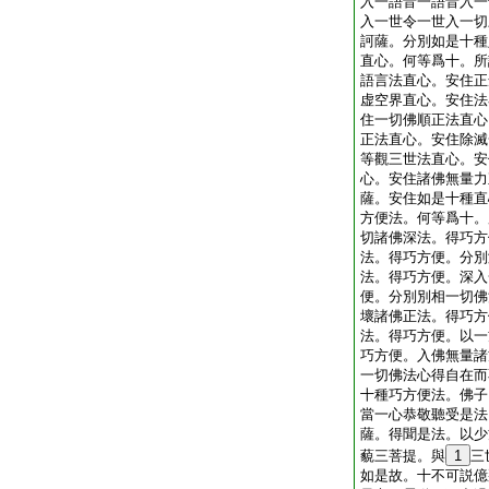
入一語音一語音入一
入一世令一世入一切
訶薩。分別如是十種
直心。何等爲十。所
語言法直心。安住正
虚空界直心。安住法
住一切佛順正法直心
正法直心。安住除滅
等觀三世法直心。安
心。安住諸佛無量力
薩。安住如是十種直
方便法。何等爲十。
切諸佛深法。得巧方
法。得巧方便。分別
法。得巧方便。深入
便。分別別相一切佛
壞諸佛正法。得巧方
法。得巧方便。以一
巧方便。入佛無量諸
一切佛法心得自在而
十種巧方便法。佛子
當一心恭敬聽受是法
薩。得聞是法。以少
藐三菩提。與
1
三
如是故。十不可説億