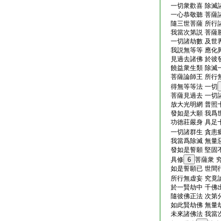
一切衆歡喜 除滅
一心恭敬聽 菩薩
隨三世菩薩 所行
我當次第説 菩薩
一切諸劫數 及世
我説無等等 應化
見過去諸佛 於彼
饒益衆生類 除滅
菩薩論師王 所行
得無等等法 一切
菩薩見過去 一切
放大光明網 普照
發如是大願 我爲
功徳莊嚴身 具足
一切諸群生 貪恚
我當爲除滅 無量
發如是誓願 堅固
具修
6
菩薩衆 
如是誓願已 世間
所行無虚妄 究竟
於一賢劫中 千佛
隨彼佛正法 次第
如此賢劫佛 無量
未來諸佛法 我當