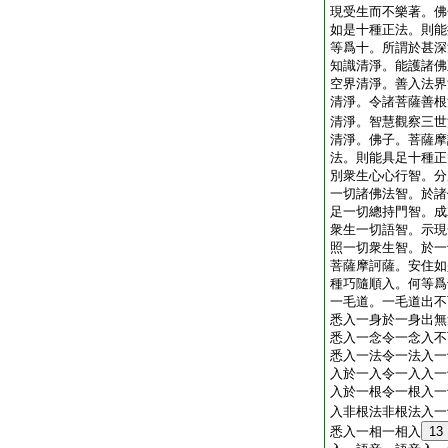
現受生而不樂著。佛
如是十種正法。則能
等爲十。所謂於甚深
知識清淨。能護諸佛
空界清淨。善入法界
清淨。令諸菩薩善根
清淨。智慧觀察三世
清淨。佛子。菩薩摩
法。則能具足十種正
別衆生心心行智。分
一切諸佛法智。於諸
足一切總持門智。成
衆生一切語智。示現
照一切衆生智。於一
菩薩摩訶薩。安住如
種巧隨順入。何等爲
一毛道。一毛道出不
悉入一身於一身出無
悉入一念令一念入不
悉入一法令一法入一
入於一入令一入入一
入於一根令一根入一
入非根法非根法入一
悉入一相一相入
13