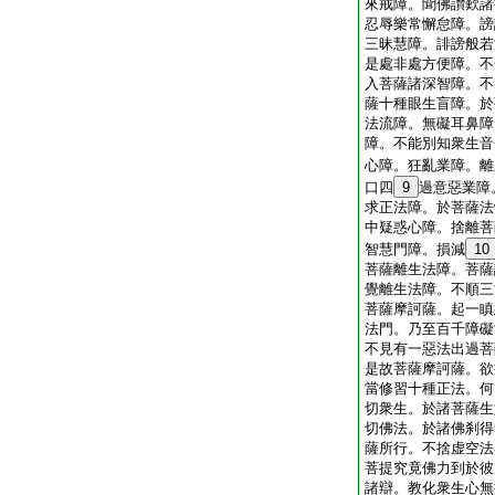
來戒障。聞佛讃歎諸
忍辱樂常懈怠障。謗
三昧慧障。誹謗般若
是處非處方便障。不
入菩薩諸深智障。不
薩十種眼生盲障。於
法流障。無礙耳鼻障
障。不能別知衆生音
心障。狂亂業障。離
口四
9
過意惡業障
求正法障。於菩薩法
中疑惑心障。捨離菩
智慧門障。損減
10
菩薩離生法障。菩薩
覺離生法障。不順三
菩薩摩訶薩。起一瞋
法門。乃至百千障礙
不見有一惡法出過菩
是故菩薩摩訶薩。欲
當修習十種正法。何
切衆生。於諸菩薩生
切佛法。於諸佛刹得
薩所行。不捨虚空法
菩提究竟佛力到於彼
諸辯。教化衆生心無