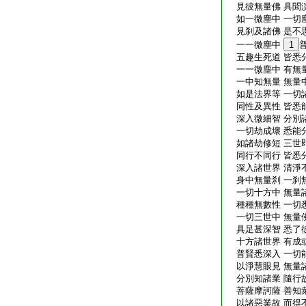
見彼無量佛 具聞
如一微塵中 一切
見刹及諸佛 是不
一一微塵中
1
五趣生死道 皆悉
一一微塵中 有無
一中知無量 無量
如是法界等 一切
同性及異性 皆悉
深入微細智 分別
一切劫成壞 悉能
如諸劫修短 三世
同行不同行 皆悉
深入諸世界 清淨
身中無量刹 一刹
一切十方中 無量
種種無數性 一切
一切三世中 無量
具足甚深智 悉了
十方諸世界 有成
普賢悉深入 一切
以淨慧眼見 無量
分別知諸業 隨行
菩薩摩訶薩 善知
以諸惡業故 而得