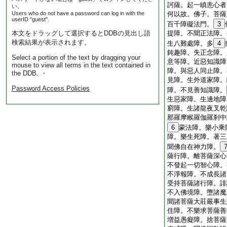
訶薩。起一瞋恚心者
い。
Users who do not have a password can log in with the
何以故。佛子。菩薩
userID "guest".
百千障礙法門。
3
本文をドラッグして選択するとDDBの見出し語
提障。不聞正法障。
検索結果が表示されます。
生八難處障。多
4
鈍趣障。失正念障。
Select a portion of the text by dragging your
意等障。近惡知識障
mouse to view all terms in the text contained in
障。與惡人同止障。
the DDB. ・
見障。生外道家障。
Password Access Policies
障。不見善知識障。
生惡家障。生邊地障
窮障。生諸龍夜叉乾
那羅摩睺羅伽羅刹中
6
蒙法障。樂小乘
障。樂生死障。著三
聞佛自在神力障。
薩行障。離菩薩深心
不發起一切智心障。
不淨報障。不成長諸
受持菩薩諸行障。誹
不入佛境障。墮諸魔
聞諸菩薩大莊嚴事生
住障。不樂求菩薩善
増益愚癡障。捨菩薩