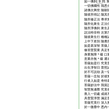
如一佛刹
9
性 
一切佛國性 我悉
諸佛次興世 隨願
隨彼所得記 隨其
隨所修正法 專求
隨所化衆生 正法
隨所淨佛刹 衆生
説法時非時 次第
隨彼衆生行 種種
上中下差別 隨應
如是甚深智 菩薩
修習普賢業 具足
身業無障＊礙 口
意業亦無＊礙 通
菩薩如是行 究竟
出生淨智日 普照
於不可説劫 及一
菩薩一念知 於彼
行者入如是 奇特
菩薩妙法中 我當
智慧無邊際 究竟
善入一切處 成就
具普賢淨慧 滿足
菩薩究竟行 深入
於一微塵中 悉内