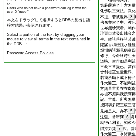
い。
第莊嚴遍至十方無量
Users who do not have a password can log in with the
化佛以三乘法。教化
userID "guest".
不退。若彼世界
3
本文をドラッグして選択するとDDBの見出し語
佛像亦當至中。教化
検索結果が表示されます。
世界無珍寶者。願作
珍寶自然發出純金之
Select a portion of the text by dragging your
mouse to view all terms in the text contained in
生。離諸善根諸苦纒
the DDB. ・
陀娑香栴檀沈水種種
煩惱病諸邪見病身四
Password Access Policies
修行。令命終時生天
道時。當作如是利益
三藐三菩提已。當作
舍利復至無量世界。
若我所願不成不得己
作大醫王。不能利益
方無量世界在在處處
亦復不應與我授阿耨
記。世尊。所與無量
授阿耨多羅三藐三菩
見如是人。亦不
5
法聲。常墮阿
6
鼻
就得己利者。如來今
讃持力捷
7
疾。善
作大醫王。令諸衆生