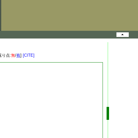
返り点:
無
/
有
]
[CITE]