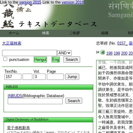
Link to the
version 2015
Link to the
version 2018
劫時。我當教化一切
正見。於十惡中拔出
道中。滅諸盲冥開示
命濁衆生濁煩惱濁見
饉劫。我當勸化一切
羅蜜乃至般若波羅蜜
ホーム
検索
ご挨拶
組織
利
住六波羅蜜時。衆生
穢濁怨賊鬪諍。及諸
大正蔵検索
悲華經 (No.
0157_
曇
劫。我當教化一切衆
中。亦令安止住四攝
198
199
200
20
闇當令滅盡。於半賢
punctuation
Hangul
Eng
苦惱。一千四佛。於
滅已。然後我當成阿
TextNo.
Vol.
Page
如千四佛所得壽命聲
聞弟子。亦復如是等
半劫中調伏衆生。願
INBUDS
調伏衆生。是半劫中
毀於禁戒墮在諸見。
INBUDS
(Bibliographic Database)
敬。生於瞋恚惱害之
Search
聖。毀壞正法作惡逆
羅三藐三菩提時。悉
令入無畏涅槃城中。
Digital Dictionary of Buddhism
一時滅盡。若我涅槃
之齒骨并及舍利。悉
電子佛教辭典
パスワードがない場合は「guest」でログインしてくださ
十二相瓔珞其身。一