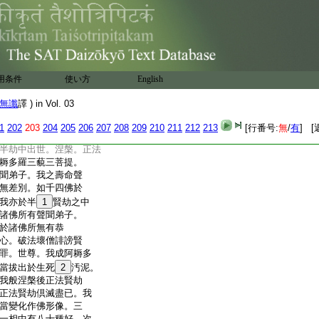
衆生。持不殺戒乃至
衆生。安止令住十善
善法。我當滅此劫濁
濁。令無有餘於飢
衆生。安止住於檀波
。亦如是我勸衆生
用条件
使い方
English
所有一切飢餓。黒
17
闇
煩惱悉令寂靜。於疾疫
無讖
譯 ) in Vol. 03
生。悉令住於六和法
法。衆生所有疾疫黒
1
202
203
204
205
206
207
208
209
210
211
212
213
[行番号:
無
/
有
] [
劫斷滅衆生如是
半劫中出世。涅槃。正法
耨多羅三藐三菩提。
聞弟子。我之壽命聲
無差別。如千四佛於
我亦於半
1
賢劫之中
諸佛所有聲聞弟子。
於諸佛所無有恭
心。破法壞僧誹謗賢
罪。世尊。我成阿耨多
當拔出於生死
2
汚泥。
我般涅槃後正法賢劫
正法賢劫倶滅盡已。我
當變化作佛形像。三
一相中有八十種好。次