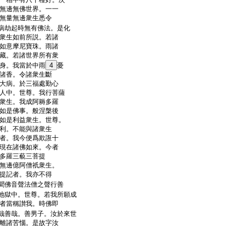
無邊無佛世界。一一
無量無邊衆生悉令
病劫起時無有佛法。是化
衆生如前所説。若諸
如意摩尼寶珠。雨諸
藏。若諸世界所有衆
身。我當於中雨
4
憂
諸香。令諸衆生斷
大病。於三福處勤心
人中。世尊。我行菩薩
衆生。我成阿耨多羅
如是佛事。般涅槃後
如是利益衆生。世尊。
利。不能與諸衆生
者。我今便爲欺誑十
現在諸佛如來。今者
多羅三藐三菩提
無邊億阿僧祇衆生。
提記者。我亦不得
聞佛音聲法僧之聲行善
地獄中。世尊。若我所願成
者當稱讃我。時佛即
哉善哉。善男子。汝於來世
離諸苦惱。是故字汝