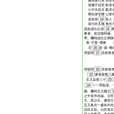
施爲衆行具 得至
億施不起想 歡喜
心中生此念 亂意
覺知身安樂 心便
是故有
14
智人
當行此五施 無失
是故諸比丘若
15
事者。當念隨時施。
學。爾時諸比丘聞佛
善･不善･禮佛 天
文
16
茶･親･
増壹阿
17
含經卷
増壹阿
20
含經卷
22
東晋罽賓三
五王品第三十
23
聞如是。
24
(一)
園。爾時五大國王
之中各作此論。云何
王。毘沙王。優填王
五王集在一處各作此
説此五欲。云何爲五