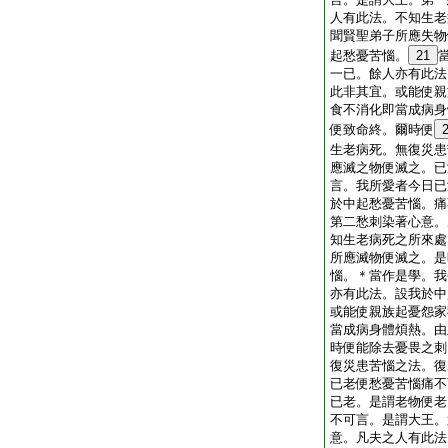
人有此法。不知生老
聞賢聖弟子所應失物
起愁憂苦惱。
21
一已。餘人亦有此法
此非其宜。或能使親
食不消化即當成病身
便致命終。爾時便
生老病死。無復災患
應滅之物便滅之。已
言。我所愛者今日已
於中起愁憂苦惱。痛
第二愁刺染著心意。
知生老病死之所來處
所應滅物便滅之。是
惱。＊當作是學。我
亦有此法。設我於中
或能使親族起憂怨家
當成病身體煩熱。由
時便能除去憂畏之刺
復災患苦惱之法。復
已老便愁憂苦惱痛不
已老。是謂老物便老
不可言。是謂大王。
意。凡夫之人有此法