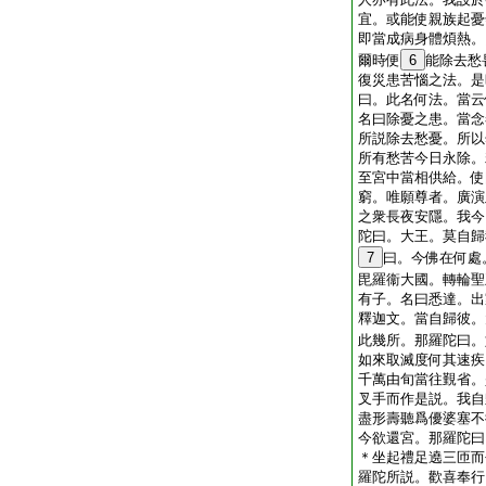
宜。或能使親族起憂
即當成病身體煩熱。
爾時便
6
能除去愁
復災患苦惱之法。是
曰。此名何法。當云
名曰除憂之患。當念
所説除去愁憂。所以
所有愁苦今日永除。
至宮中當相供給。使
窮。唯願尊者。廣演
之衆長夜安隱。我今
陀曰。大王。莫自歸
7
曰。今佛在何處
毘羅衞大國。轉輪聖
有子。名曰悉達。出
釋迦文。當自歸彼。
此幾所。那羅陀曰。
如來取滅度何其速疾
千萬由旬當往覲省。
叉手而作是説。我自
盡形壽聽爲優婆塞不
今欲還宮。那羅陀曰
＊坐起禮足遶三匝而
羅陀所説。歡喜奉行