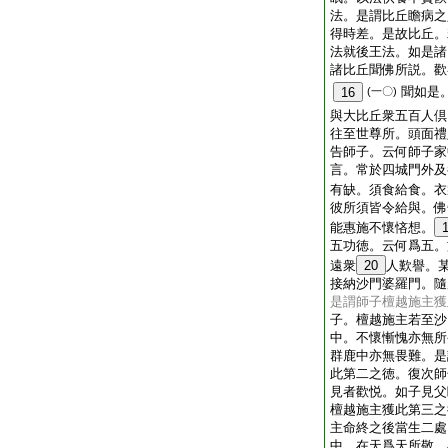
法。是謂比丘瞻病之
得時差。是故比丘。
法就後王法。如是諸
諸比丘聞佛所説。歡
聞如是
16
(一〇)
與大比丘衆五百人倶
往至世尊所。頭面禮
告師子。云何師子家
言。常於四城門外及
有缺。須食給食。衣
彼所須皆令給與。佛
能惠施不懷悋想。
五功徳。云何爲五。
遠衆
20
人歎譽。
接納沙門婆羅門。隨
是謂師子檀越施主獲
子。檀越施主若至沙
中。不懷慚愧亦無所
群鹿中亦無畏難。是
此第二之徳。復次師
見者歡悦。如子見父
檀越施主獲此第三之
主命終之後當生二處
中。在天爲天所敬。