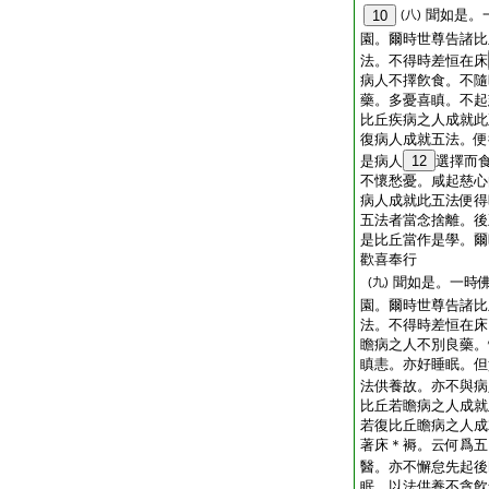
聞如是。
10
(八)
園。爾時世尊告諸比
法。不得時差恒在床
病人不擇飮食。不隨
藥。多憂喜瞋。不起
比丘疾病之人成就此
復病人成就五法。便
是病人
12
選擇而
不懷愁憂。咸起慈心
病人成就此五法便得
五法者當念捨離。後
是比丘當作是學。爾
歡喜奉行
聞如是。一時
(九)
園。爾時世尊告諸比
法。不得時差恒在床
瞻病之人不別良藥。
瞋恚。亦好睡眠。但
法供養故。亦不與病
比丘若瞻病之人成就
若復比丘瞻病之人成
著床＊褥。云何爲五
醫。亦不懈怠先起後
眠。以法供養不貪飮