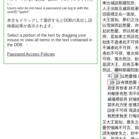
車出城詣那羅陀所。
い。
Users who do not have a password can log in with the
人王法除五威容捨著
userID "guest".
頭面禮足在一面坐。
大王當知。夢幻之法
本文をドラッグして選択するとDDBの見出し語
以雪揣而起愁憂。亦
検索結果が表示されます。
起於愁憂。所以然者
Select a portion of the text by dragging your
得。是如來之所説也
mouse to view all terms in the text contained in
欲使不盡者此不可得
the DDB. ・
不滅者此不可得。夫
者此不可得。復次病
Password Access Policies
可得。復次死法。欲
是謂大王。此有五事
所説。爾時那羅陀便
不
18
以愁憂惱
19
設有懷愁憂
若使有智者 終不
外敵便有愁 而不
威儀禮節具 好施
當求此方便 使獲
設使不可得 我及
無愁便無患 行報
又大王當知。應失之
憂苦惱痛不可言。我
謂失物便失之。於中
言。是謂大王。第一