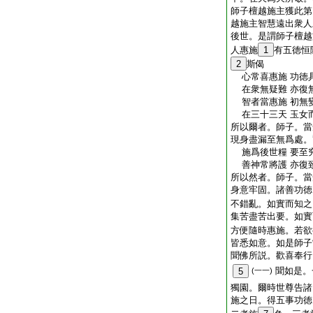
師子檀越施主獲此第
越施主智慧遠出衆人
後世。是謂師子檀越
人惠施
1
有五徳恒
2
斯偈
心常喜惠施 功徳
在衆無疑難 亦復
智者當惠施 初無
在三十三天 玉女
所以爾者。師子。當
現身盡漏至無爲處。
施爲後世糧 要至
善神常將護 亦復
所以然者。師子。當
身意牢固。諸善功徳
不錯亂。如實而知之
集苦盡苦出要。如實
方便隨時惠施。若欲
皆悉如意。如是師子
聞佛所説。歡喜奉行
聞如是。
5
(一一)
獨園。爾時世尊告諸
施之日。得五事功徳