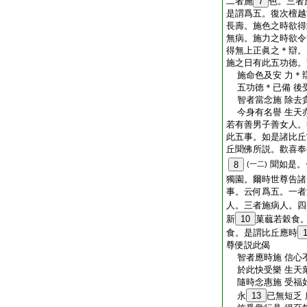
二者施
7
色。三者
是謂爲五。復次檀越
長壽。施色之時欲得
無病。施力之時欲令
得無上正眞之＊辯。
施之日有此五功徳。
施命色及安 力＊
五功徳＊已備 後
智者當念施 除去
今身有名譽 生天
若有善男子善女人。
此五事。如是諸比丘
丘聞佛所説。歡喜奉
聞如是。
8
(一二)
獨園。爾時世尊告諸
事。云何爲五。一者
人。三者施病人。四
新
10
菓蓏若穀食
食。是謂比丘應時
尊便説此偈
智者應時施 信心
於此快受樂 生天
隨時念惠施 受福
永
13
已無短乏