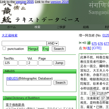
Link to the
version 2015
Link to the
version 2018
憂。告來人曰。汝速
中使我見之。是時彼
夫人身著麻油中。爾
懷愁惱不食不飮。
事。是時左右有一人
執劍。白大王曰。大
ホーム
検索
ご挨拶
組織
利
門。名那羅陀。
12
知無事不練。
13
大正蔵検索
増一阿含經 (No.
012
往至彼聽其説法。若
惱。王報之曰。善哉
675
676
677
点:
念。先往語彼沙門。
無
/
有
]
[CITE]
punctuation
Hangul
Eng
欲有所至先當遣人。
此事不然。時善念報
TextNo.
Vol.
Page
教往至長者竹園中。
足在一面立。爾時善
當知之。大王夫人今
INBUDS
食不飮。亦復不治王
INBUDS
(Bibliographic Database)
尊顏。唯願善與説法
Search
陀報言。欲來者今正
令即頭面禮足。便退
王言。
16
已語沙
Digital Dictionary of Buddhism
念。汝速嚴駕
17
相見。是時善念即嚴
電子佛教辭典
言。嚴駕＊已辦。王
パスワードがない場合は「guest」でログインしてくださ