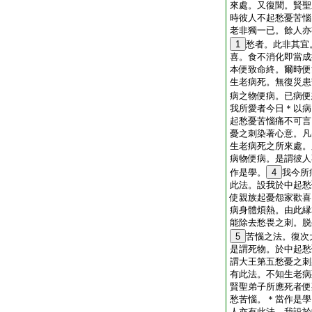
來處。又復聞。賢聖
時彼人不起愁憂苦惱
老非獨一已。餘人亦
1
愁者。此非其宜
喜。食不消化即當成
本便致命終。爾時便
生老病死。無復災患
病之物便病。已病便
我所愛者今日＊以病
起愁憂苦惱痛不可言
憂之刺染著心意。凡
生老病死之所來處。
病物便病。是謂彼人
作是學。
4
我今所
此法。設我於中起愁
使親族起憂怨家歡喜
病身體煩熱。由此縁
能除去愁畏之刺。脱
5
苦惱之法。復次
是謂死物。於中起愁
謂大王第五愁憂之刺
有此法。不知生老病
賢聖弟子所應死者便
愁苦惱。＊當作是學
人亦有此法。我設於