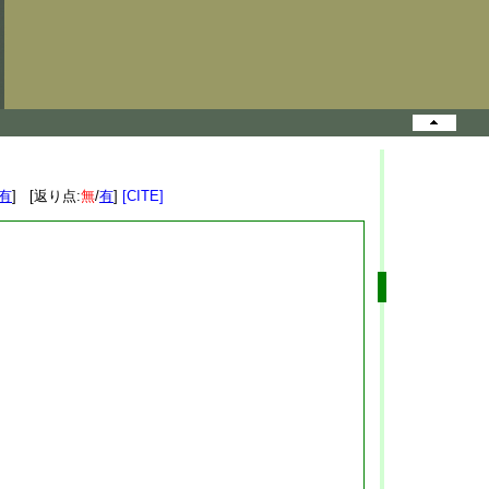
有
] [返り点:
無
/
有
]
[CITE]