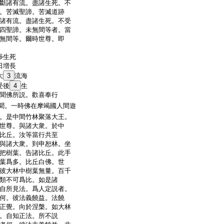
斷諸有流。盡諸生死。不
。苦滅聖諦。苦滅道跡
諸有流。盡諸生死。不受
四聖諦。未無間等者。當
無間等。爾時世尊。即
渉生死
日増長
大
3
流海
受後
4
生
聞佛所説。歡喜奉行
聞。一時佛在摩竭國人間遊
。是中間竹林聚落大王。
世尊。與諸大衆。於中
比丘。汝等當行共至
與諸大衆。到申恕林。坐
把樹葉。告諸比丘。此手
葉爲多。比丘白佛。世
彼大林中樹葉無量。百千
類不可爲比。如是諸
自所見法。爲人定説者。
何。彼法義饒益。法饒
正覺。向於涅槃。如大林
。自知正法。所不説