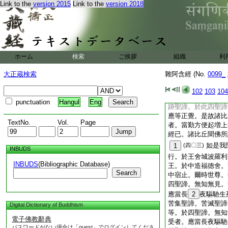
者何。人生於世。長
Link to the
version 2015
Link to the
version 2018
畜生。有時餓鬼。於
聞法。是故我今爲無
三百槍爲大苦也。是
未得無間等者。當勤
間等。佛説此經已。
ホーム
検索
ご挨拶
奉行
組織
利
如是
14
(四〇二)
大正蔵検索
雜阿含經 (No.
0099_
住處鹿野苑中。爾時
諦。平等正覺。名爲
102
103
104
四。所謂苦聖諦。苦
punctuation
Hangul
Eng
跡聖諦。於此四聖諦
應等正覺。是故諸比
TextNo.
Vol.
Page
者。當勤方便起増上
經已。諸比丘聞佛所
如是我
1
(四〇三)
INBUDS
行。於王舍城波羅利
INBUDS
(Bibliographic Database)
王。於中造福徳舍。
Search
中宿止。爾時世尊。
四聖諦。無知無見。
應當長
2
夜驅馳生
苦集聖諦。苦滅聖諦
Digital Dictionary of Buddhism
等。於四聖諦。無知
電子佛教辭典
受者。應當長夜驅馳
パスワードがない場合は「guest」でログインしてくださ