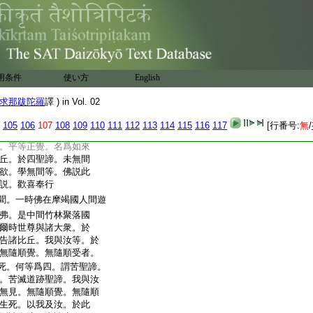
夜受苦。有時地獄。有時
三惡道。空受衆苦。亦不
間等故。不以終身受
故比丘。於四聖諦。
方便起増上欲。學無
諸比丘。聞佛所説。歡喜
用条件
使い方
English
我聞。一時佛住波羅㮈國仙人
求那跋陀羅
譯 ) in Vol. 02
世尊告諸比丘。於四聖
如來應等正覺。何等爲
105
106
107
108
109
110
111
112
113
114
115
116
117
[行番号:
無
/
集聖諦。苦滅聖諦。苦滅道
。平等正覺。名爲如來
丘。於四聖諦。未無間
欲。學無間等。佛説此
説。歡喜奉行
聞。一時佛在摩竭國人間遊
弗。是中間竹林聚落國
爾時世尊與諸大衆。於
告諸比丘。我與汝等。於
無隨順覺。無隨順受者。
死。何等爲四。謂苦聖諦。
。苦滅道跡聖諦。我與汝
無見。無隨順覺。無隨順
生死。以我及汝。於此