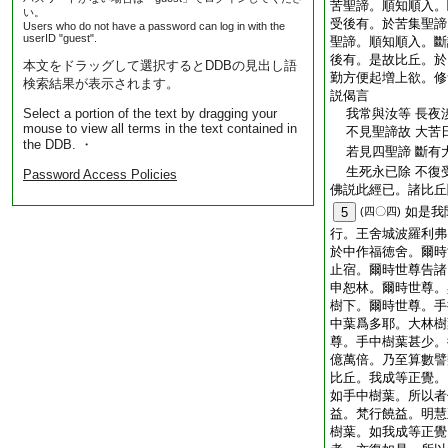
苦聖諦。順知順入。
い。
受後有。於苦集聖諦
Users who do not have a password can log in with the
userID "guest".
聖諦。順知順入。斷
後有。是故比丘。於
本文をドラッグして選択するとDDBの見出し語
勤方便起増上欲。修
検索結果が表示されます。
説偈言
Select a portion of the text by dragging your
我常與汝等 長夜
mouse to view all terms in the text contained in
不見聖諦故 大苦
the DDB. ・
若見四聖諦 斷有
生死永已除 不復
Password Access Policies
佛説此經已。諸比丘
如是我
5
(四〇四)
行。王舍城波羅利弗
於中作福徳舍。爾時
止宿。爾時世尊告諸
申恕林。爾時世尊。
樹下。爾時世尊。手
中葉爲多耶。大林樹
尊。手中樹葉甚少。
億萬倍。乃至算數譬
比丘。我成等正覺。
如手中樹葉。所以者
益。梵行饒益。明慧
樹葉。如我成等正覺