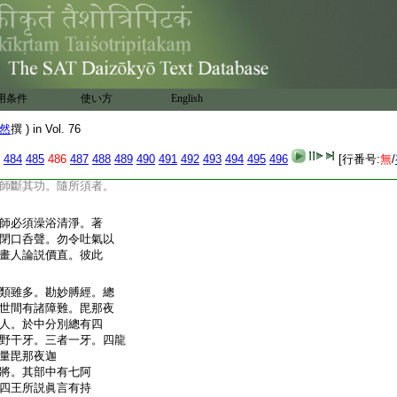
耶。女答云。我夫軍荼
。雖愛念不息。怖畏
雖有夫。汝隨我言。我即
言。女言。汝奪人精氣損
爲汝妻。天即承諾畢。
其形
用条件
使い方
English
語也。靜眞供奉語
然
撰 ) in Vol. 76
傳語也
云云
身事有往昔因縁。如餘
484
485
486
487
488
489
490
491
492
493
494
495
496
[行番号:
無
/
師斷其功。隨所須者。
師必須澡浴清淨。著
閉口呑聲。勿令吐氣以
畫人論説價直。彼此
類雖多。勘妙膊經。總
世間有諸障難。毘那夜
人。於中分別總有四
野干牙。三者一牙。四龍
量毘那夜迦
將。其部中有七阿
四王所説眞言有持