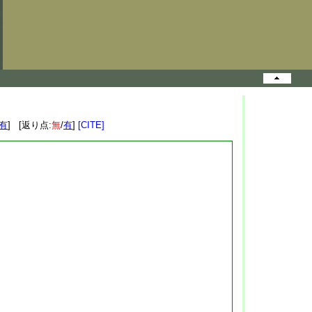
有
] [返り点:
無
/
有
]
[CITE]