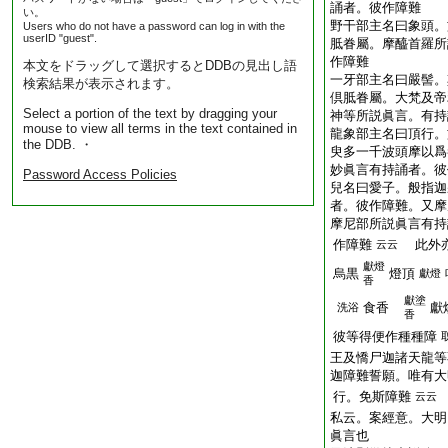
誦者。彼作障難
い。
野干部主名曰象頭。
Users who do not have a password can log in with the
userID "guest".
胝眷屬。摩醯首羅所
作障難
本文をドラッグして選択するとDDBの見出し語
一牙部主名曰嚴髻。
検索結果が表示されます。
倶胝眷屬。大梵及帝
Select a portion of the text by dragging your
神等所説眞言。有持
mouse to view all terms in the text contained in
龍象部主名曰頂行。
the DDB. ・
臾多一千波頭摩以爲
妙眞言有持誦者。彼
Password Access Policies
兒名曰愛子。般指迦
者。彼作障難。又摩
摩尼部所説眞言有持
作障難
此外亦
云云
獻燈
烏黒
燈頂
獻燈
香
獻塗
食香
獻
洗浴
香
彼等得便作種種障
王及憍尸迦諸天龍等
迦障難誓願。唯有大
行。免斯障難
云云
私云。案經意。大明
眞言也