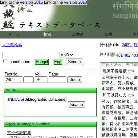
Link to the
version 2015
Link to the
version 2018
汝爲我妻。汝若有夫
利明王也。天聞此言
退去。女又云。我縱
爲汝妻。天言。可隨
害人民。汝止此事即
即相懷抱。歡喜天即
ホーム
検索
ご挨拶
組織
利
此事谷大原等師匠傳
大正蔵検索
行林抄 (No.
2409_
靜
云。未見本文。是
私云。含光決云。雙
481
482
483
部説
云云
punctuation
Hangul
Eng
功徳天法云。先共畫
呪師不得還價
云云
TextNo.
Vol.
Page
金剛童子經上云。畫
新淨衣。受八齊戒。
衝其像。亦不應與彼
INBUDS
和同以賞功力
云云
INBUDS
(Bibliographic Database)
私云。作障難者。其
Search
有四部。彼經意云。
迦爲覓過故。遂念誦
部。一者摧壞。二者
象。從此四部流出無
Digital Dictionary of Buddhism
摧壞部主名曰無憂大
電子佛教辭典
僧祇以爲眷屬。護世
パスワードがない場合は「guest」でログインしてくださ