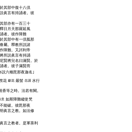
於其部中復十八倶
説眞言有持誦者。彼
其部亦有一百三十
釋日月天那羅延風
誦者。彼作障難
於其部中有一倶胝那
眷屬。釋教所説諸
作障難。又訶利帝
將所説眞言有持誦
尼賢將兒名曰滿賢。於
誦者。彼子滿賢而
説六種毘那夜迦名｣
㗛花
嚴髻
水行
獻花
念誦
燒香等之時。法若有闕。
如斯障難縱使梵
取意
不能破。彼毘那夜
明眞言之教。如法修
眞言之教者。是軍荼利