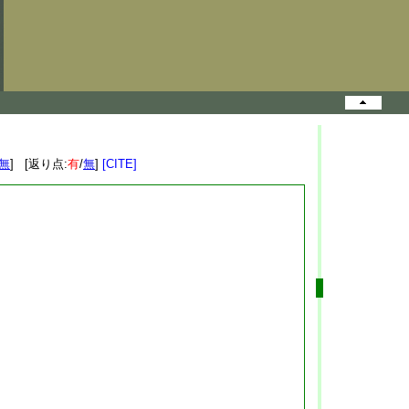
無
] [返り点:
有
/
無
]
[CITE]