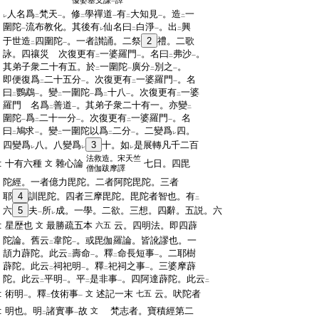
優婆塞支謙
譯
一
:
人名爲
梵天
。修
學禪道
有
大知見
。造
一
レ
二
一
二
一
二
一
二
:
圍陀
流布教化。其後有
仙名曰
白淨
。出
興
一
レ
二
一
二
:
于世造
四圍陀
。一者讃誦。二祭
2
禮。二歌
二
一
:
詠。四禳災 次復更有
一婆羅門
。名曰
弗沙
。
二
一
二
一
:
其弟子衆二十有五。於
一圍陀
廣分
別之
。
二
一
二
一
:
即便復爲
二十五分
。次復更有
一婆羅門
。名
二
一
二
一
:
曰
鸚鵡
。變
一圍陀
爲
十八
。次復更有
一婆
二
一
二
一
二
一
二
:
羅門 名爲
善道
。其弟子衆二十有一。亦變
二
一
二
:
圍陀
爲
二十一分
。次復更有
一婆羅門
。名
一
二
一
二
一
:
曰
鳩求
。變
一圍陀以爲
二分
。二變爲
四。
二
一
二
二
一
レ
:
四變爲
八。八變爲
3
十。如
是展轉凡千二百
レ
レ
レ
法救造。宋天竺
:
十有六種
雜心論
七日。四毘
文
僧伽跋摩譯
:
陀經。一者億力毘陀。二者阿陀毘陀。三者
:
耶
4
訓毘陀。四者三摩毘陀。毘陀者智也。有
二
:
六
5
夫
所
成。一學。二欲。三想。四辭。五説。六
一
レ
:
星歴也
最勝疏五本
云。四明法。即四薜
文
六五
:
陀論。舊云
韋陀
。或毘伽羅論。皆訛謬也。一
二
一
:
頡力薜陀。此云
壽命
。釋
命長短事
。二耶樹
二
一
二
一
:
薜陀。此云
祠祀明
。釋
祀祠之事
。三婆摩薜
二
一
二
一
:
陀。此云
平明
。平
是非事
。四阿達薜陀。此云
二
一
二
一
二
:
術明
。釋
伎術事
述記一末
云。吠陀者
文
七五
一
二
一
:
明也。明
諸實事
故
梵志者。寶積經第二
文
二
一