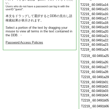
い。
T2219_.60.0491a14
Users who do not have a password can log in with the
T2219_.60.0491a15
userID "guest".
T2219_.60.0491a16
本文をドラッグして選択するとDDBの見出し語
T2219_.60.0491a17
検索結果が表示されます。
T2219_.60.0491a18
T2219_.60.0491a19
Select a portion of the text by dragging your
mouse to view all terms in the text contained in
T2219_.60.0491a20
the DDB. ・
T2219_.60.0491a21
T2219_.60.0491a22
Password Access Policies
T2219_.60.0491a23
T2219_.60.0491a24
T2219_.60.0491a25
T2219_.60.0491a26
T2219_.60.0491a27
T2219_.60.0491a28
T2219_.60.0491a29
T2219_.60.0491b01
T2219_.60.0491b02
T2219_.60.0491b03
T2219_.60.0491b04
T2219_.60.0491b05
T2219_.60.0491b06