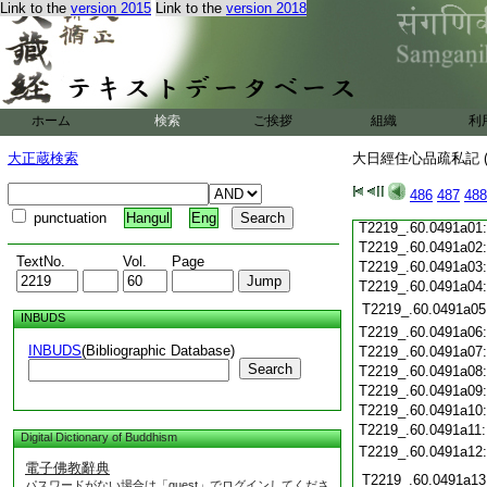
Link to the
version 2015
Link to the
version 2018
T2219_.60.0490c21
T2219_.60.0490c22
T2219_.60.0490c23
T2219_.60.0490c24
T2219_.60.0490c25
ホーム
検索
ご挨拶
組織
利
T2219_.60.0490c26
大正蔵検索
大日經住心品疏私記 (
T2219_.60.0490c27
T2219_.60.0490c28
486
487
488
T2219_.60.0490c29
punctuation
Hangul
Eng
T2219_.60.0491a01
T2219_.60.0491a02
TextNo.
Vol.
Page
T2219_.60.0491a03
T2219_.60.0491a04
T2219_.60.0491a05
INBUDS
T2219_.60.0491a06
INBUDS
(Bibliographic Database)
T2219_.60.0491a07
Search
T2219_.60.0491a08
T2219_.60.0491a09
T2219_.60.0491a10
T2219_.60.0491a11
Digital Dictionary of Buddhism
T2219_.60.0491a12
電子佛教辭典
T2219_.60.0491a13
パスワードがない場合は「guest」でログインしてくださ