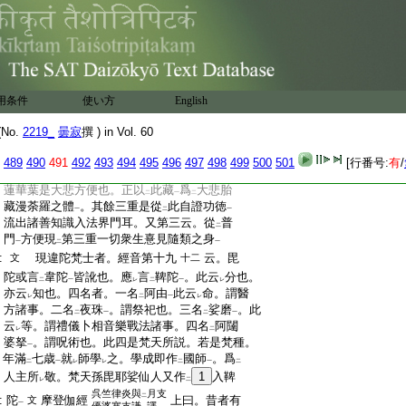
:
祕藏中具有
迦葉瞿曇大仙等種種眞言
。能
二
一
:
令
獲
得不思議神通
。乃至如
毘盧遮那
住
中
二
一
二
一
:
壽長遠
。彼便踴躍志求得
入
正法
愚按。外
文
上
レ
二
一
:
道離
欲界貪等
得
五通
也。此位斷惑與
三
二
一
二
一
二
阿那
:
乘共十地中離欲地
同也。智論七十五
六
一
含也
用条件
使い方
English
:
云。離欲地者。離
欲界等貪欲諸煩惱
。是名
二
一
二
No.
2219_
曇寂
撰 ) in Vol. 60
:
阿那含
。於菩薩離欲因縁故得
五神通
文
一
二
一
:
即從
大悲胎藏者。謂從
中胎藏
而現也。第
二
二
一
489
490
491
492
493
494
495
496
497
498
499
500
501
[行番号:
有
/
:
五
云。乃至此蓮華臺是實相自然智惠。
二十七
:
蓮華葉是大悲方便也。正以
此藏
爲
大悲胎
二
一
二
:
藏漫荼羅之體
。其餘三重是從
此自證功徳
一
二
一
:
流出諸善知識入法界門耳。又第三云。從
普
二
:
門
方便現
第三重一切衆生憙見隨類之身
一
二
一
:
現違陀梵士者。經音第十九
云。毘
文
十二
:
陀或言
韋陀
皆訛也。應
言
鞞陀
。此云
分也。
二
一
レ
二
一
レ
:
亦云
知也。四名者。一名
阿由
此云
命。謂醫
レ
二
一
レ
:
方諸事。二名
夜珠
。謂祭祀也。三名
娑磨
。此
二
一
二
一
:
云
等。謂禮儀卜相音樂戰法諸事。四名
阿闥
レ
二
:
婆拏
。謂呪術也。此四是梵天所説。若是梵種。
一
:
年滿
七歳
就
師學
之。學成即作
國師
。爲
二
一
レ
レ
二
一
二
:
人主所
敬。梵天孫毘耶娑仙人又作
1
入鞞
レ
二
呉竺律炎與
月支
二
:
陀
摩登伽經
上曰。昔者有
文
一