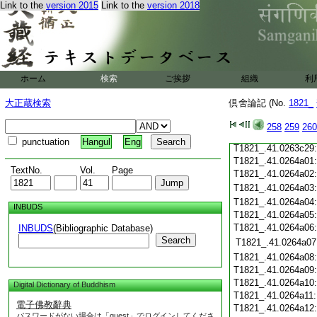
Link to the
version 2015
Link to the
version 2018
T1821_.41.0263c18
T1821_.41.0263c19
T1821_.41.0263c20
T1821_.41.0263c21
T1821_.41.0263c22
T1821_.41.0263c23
ホーム
検索
ご挨拶
組織
利
T1821_.41.0263c24
T1821_.41.0263c25
大正蔵検索
倶舍論記 (No.
1821_
T1821_.41.0263c26
T1821_.41.0263c27
258
259
260
T1821_.41.0263c28
punctuation
Hangul
Eng
T1821_.41.0263c29
T1821_.41.0264a01
TextNo.
Vol.
Page
T1821_.41.0264a02
T1821_.41.0264a03
T1821_.41.0264a04
INBUDS
T1821_.41.0264a05
T1821_.41.0264a06
INBUDS
(Bibliographic Database)
Search
T1821_.41.0264a07
T1821_.41.0264a08
T1821_.41.0264a09
T1821_.41.0264a10
Digital Dictionary of Buddhism
T1821_.41.0264a11
電子佛教辭典
T1821_.41.0264a12
パスワードがない場合は「guest」でログインしてくださ