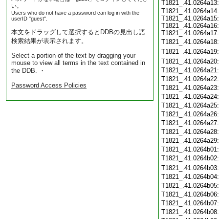
T1821_.41.0264a13
い。
T1821_.41.0264a14:
Users who do not have a password can log in with the
T1821_.41.0264a15:
userID "guest".
T1821_.41.0264a16:
本文をドラッグして選択するとDDBの見出し語
T1821_.41.0264a17:
検索結果が表示されます。
T1821_.41.0264a18
T1821_.41.0264a19
Select a portion of the text by dragging your
T1821_.41.0264a20
mouse to view all terms in the text contained in
T1821_.41.0264a21
the DDB. ・
T1821_.41.0264a22
Password Access Policies
T1821_.41.0264a23
T1821_.41.0264a24
T1821_.41.0264a25
T1821_.41.0264a26
T1821_.41.0264a27
T1821_.41.0264a28
T1821_.41.0264a29
T1821_.41.0264b01
T1821_.41.0264b02
T1821_.41.0264b03
T1821_.41.0264b04
T1821_.41.0264b05
T1821_.41.0264b06
T1821_.41.0264b07
T1821_.41.0264b08