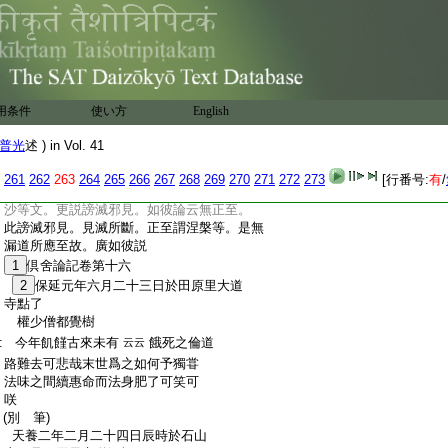
:
業。或復撥無所感化生。或有説者。化生有
:
情所謂中有。無此世他世
8
者。謗無生有。
:
無化生有情者。謗無中有。有諸外道
9
言
:
中有無。彼説但應從此世間至彼世間。更
:
無第三世間可得。此或撥無感中有業。或
:
復撥無所感中有。或撥中有爲生有因。或
用条件
使い方
English
:
撥中有爲死有果 此通謗因･果。見苦集
:
所斷 十一世間無有沙門或婆羅門及阿
普光
述 ) in Vol. 41
:
羅漢。此是謗聖邪見。見道所斷。隨其所應
:
説彼經具顯謗業･謗果･謗聖邪見。此頌擧
261
262
263
264
265
266
267
268
269
270
271
272
273
[行番号:
有
/
:
初撥善･惡業。等言攝後謗果･謗聖。若依婆
:
沙等文。更説謗滅邪見。如彼論云無正至。
:
此謗滅邪見。見滅所斷。正至謂涅槃等。是無
:
漏道所應至故。廣如彼説
:
1
倶舍論記卷第十六
:
2
保延元年六月二十三日於田原里大道
:
寺點了
:
權少僧都覺樹
:
今年飢饉古來未有
餓死之倫道
云云
:
路難去可悲哉末世爲之如何予獨甞
:
法味之間續惠命而法身肥了可笑可
:
咲
:
(別 筆)
:
天養二年二月二十四日辰時於石山