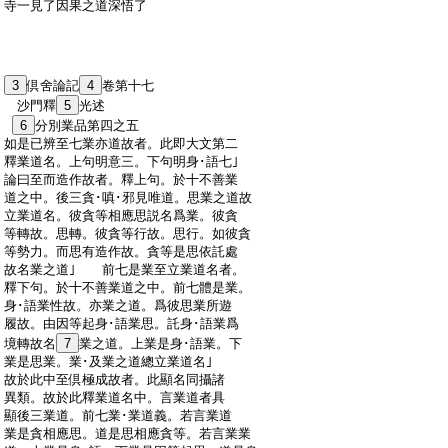
:
寺一見了因果之道深悟了
:
3
倶舍論記
4
卷第十七
:
沙門釋
5
光述
:
6
分別業品第四之五
:
如是已辨至七業亦道故者。此即大文第二
:
釋業道名。上句明意三。下句明身･語七｣
:
論曰至而造作故者。釋上句。於十不善業
:
道之中。後三貪･嗔･邪見唯道。思業之道故
:
立業道名。彼貪等相應思説名爲業。彼貪
:
等轉故。思轉。彼貪等行故。思行。如彼貪
:
等勢力。而思有造作故。貪等是思依託處
:
故名業之道｣ 前七是業至立業道名者。
:
釋下句。於十不善業道之中。前七體是業。
:
身･語業性故。亦業之道。爲彼思業所遊
:
履故。由因等起身･語業思。託身･語業爲
:
境轉故名
7
業之道。上業是身･語業。下
:
業是思業。業･及業之道總立業道名｣
:
故於此中至倶極成故者。此顯名同攝諸
:
異類。故於此釋業道名中。言業道者具
:
顯後三業道。前七業･業道義。若言業道
:
業是貪相應思。道是思相應貪等。若言業業