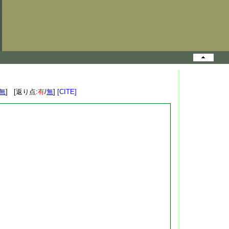
無
] [返り点:
有
/
無
]
[CITE]