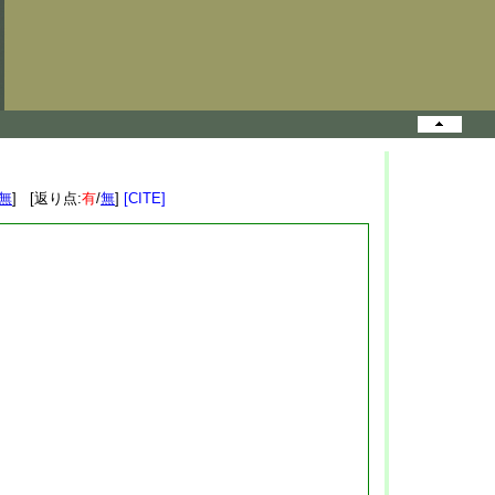
無
] [返り点:
有
/
無
]
[CITE]