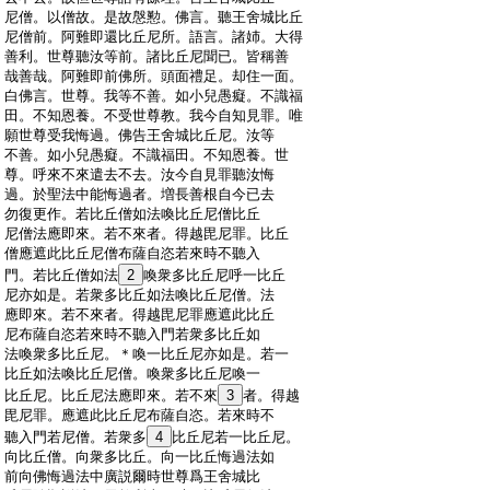
:
尼僧。以僧故。是故慇懃。佛言。聽王舍城比丘
:
尼僧前。阿難即還比丘尼所。語言。諸姉。大得
:
善利。世尊聽汝等前。諸比丘尼聞已。皆稱善
:
哉善哉。阿難即前佛所。頭面禮足。却住一面。
:
白佛言。世尊。我等不善。如小兒愚癡。不識福
:
田。不知恩養。不受世尊教。我今自知見罪。唯
:
願世尊受我悔過。佛告王舍城比丘尼。汝等
:
不善。如小兒愚癡。不識福田。不知恩養。世
:
尊。呼來不來遣去不去。汝今自見罪聽汝悔
:
過。於聖法中能悔過者。増長善根自今已去
:
勿復更作。若比丘僧如法喚比丘尼僧比丘
:
尼僧法應即來。若不來者。得越毘尼罪。比丘
:
僧應遮此比丘尼僧布薩自恣若來時不聽入
:
門。若比丘僧如法
2
喚衆多比丘尼呼一比丘
:
尼亦如是。若衆多比丘如法喚比丘尼僧。法
:
應即來。若不來者。得越毘尼罪應遮此比丘
:
尼布薩自恣若來時不聽入門若衆多比丘如
:
法喚衆多比丘尼。＊喚一比丘尼亦如是。若一
:
比丘如法喚比丘尼僧。喚衆多比丘尼喚一
:
比丘尼。比丘尼法應即來。若不來
3
者。得越
:
毘尼罪。應遮此比丘尼布薩自恣。若來時不
:
聽入門若尼僧。若衆多
4
比丘尼若一比丘尼。
:
向比丘僧。向衆多比丘。向一比丘悔過法如
:
前向佛悔過法中廣説爾時世尊爲王舍城比