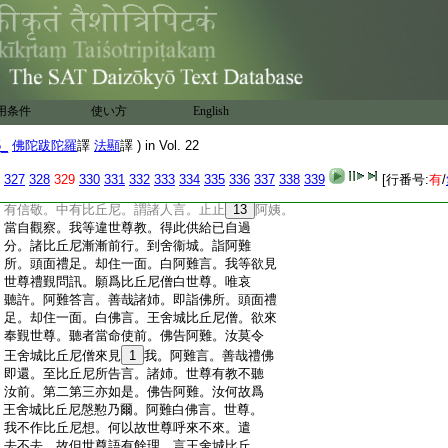
:
時五通居士聞此諸比丘尼來。即入正受觀
:
之。諸比丘尼爲何因縁故來。觀已見彼諸比
:
丘尼一切有過。皆被驅罰。未得解過。非是淨
:
器。無聖法分。作是觀已。都不往迎設諸供養。
:
諸比丘尼展轉借問。來至其門。語言。王舍城
:
諸比丘尼。今在門外。令居士知。居士即勅使
用条件
使い方
English
:
人與破屋弊床褥。不供給煖水洗足及塗足
:
油。亦不與非時漿。亦不問訊安慰。夜不然燈。
5_
佛陀跋陀羅
譯
法顯
譯 ) in Vol. 22
:
明旦復不供給齒木淨水。與麁飮食食已。遣
:
令速去。諸比丘尼出外已。自相謂言。我聞此
327
328
329
330
331
332
333
334
335
336
337
338
339
[行番号:
有
/
:
居士常有信心。恭敬供養衆僧。如今觀之。無
:
有信敬。中有比丘尼。謂諸人言。止止
13
阿姨。
:
當自觀察。我等違世尊教。得此供給已自過
:
分。諸比丘尼漸漸前行。到舍衞城。詣阿難
:
所。頭面禮足。却住一面。白阿難言。我等欲見
:
世尊禮覲問訊。願爲比丘尼僧白世尊。唯哀
:
聽許。阿難答言。善哉諸姉。即詣佛所。頭面禮
:
足。却住一面。白佛言。王舍城比丘尼僧。欲來
:
奉覲世尊。聽者當命使前。佛告阿難。汝莫令
:
王舍城比丘尼僧來見
1
我。阿難言。善哉禮佛
:
即還。至比丘尼所告言。諸姉。世尊有教不聽
:
汝前。第二第三亦如是。佛告阿難。汝何故爲
:
王舍城比丘尼慇懃乃爾。阿難白佛言。世尊。
:
我不作比丘尼想。何以故世尊呼來不來。遣
:
去不去。故但世尊語有餘理。言王舍城比丘