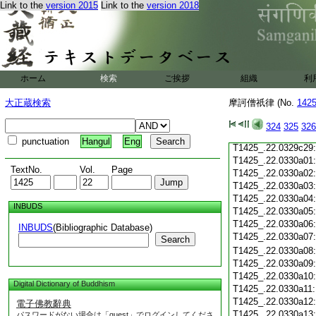
Link to the
version 2015
Link to the
version 2018
T1425_.22.0329c18
T1425_.22.0329c19
T1425_.22.0329c20
T1425_.22.0329c21
T1425_.22.0329c22
T1425_.22.0329c23
ホーム
検索
ご挨拶
組織
利
T1425_.22.0329c24
T1425_.22.0329c25
大正蔵検索
摩訶僧祇律 (No.
142
T1425_.22.0329c26
T1425_.22.0329c27
324
325
326
T1425_.22.0329c28
punctuation
Hangul
Eng
T1425_.22.0329c29
T1425_.22.0330a01
TextNo.
Vol.
Page
T1425_.22.0330a02
T1425_.22.0330a03
T1425_.22.0330a04
INBUDS
T1425_.22.0330a05
T1425_.22.0330a06
INBUDS
(Bibliographic Database)
T1425_.22.0330a07
Search
T1425_.22.0330a08
T1425_.22.0330a09
T1425_.22.0330a10
Digital Dictionary of Buddhism
T1425_.22.0330a11
T1425_.22.0330a12
電子佛教辭典
T1425_.22.0330a13
パスワードがない場合は「guest」でログインしてくださ