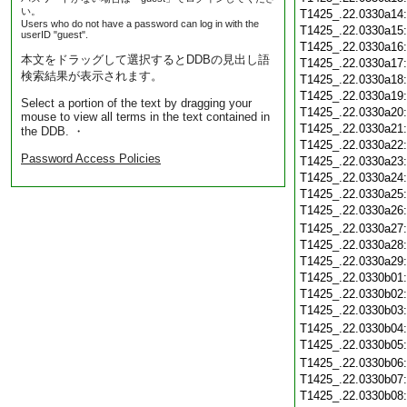
い。
T1425_.22.0330a14
Users who do not have a password can log in with the
T1425_.22.0330a15
userID "guest".
T1425_.22.0330a16
本文をドラッグして選択するとDDBの見出し語
T1425_.22.0330a17
検索結果が表示されます。
T1425_.22.0330a18
T1425_.22.0330a19
Select a portion of the text by dragging your
T1425_.22.0330a20
mouse to view all terms in the text contained in
T1425_.22.0330a21
the DDB. ・
T1425_.22.0330a22
Password Access Policies
T1425_.22.0330a23
T1425_.22.0330a24
T1425_.22.0330a25
T1425_.22.0330a26
T1425_.22.0330a27
T1425_.22.0330a28
T1425_.22.0330a29
T1425_.22.0330b01
T1425_.22.0330b02
T1425_.22.0330b03
T1425_.22.0330b04
T1425_.22.0330b05
T1425_.22.0330b06
T1425_.22.0330b07
T1425_.22.0330b08