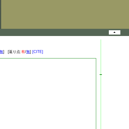
無
] [返り点:
有
/
無
]
[CITE]