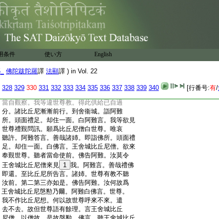
:
之。諸比丘尼爲何因縁故來。觀已見彼諸比
:
丘尼一切有過。皆被驅罰。未得解過。非是淨
:
器。無聖法分。作是觀已。都不往迎設諸供養。
:
諸比丘尼展轉借問。來至其門。語言。王舍城
:
諸比丘尼。今在門外。令居士知。居士即勅使
:
人與破屋弊床褥。不供給煖水洗足及塗足
用条件
使い方
English
:
油。亦不與非時漿。亦不問訊安慰。夜不然燈。
:
明旦復不供給齒木淨水。與麁飮食食已。遣
5_
佛陀跋陀羅
譯
法顯
譯 ) in Vol. 22
:
令速去。諸比丘尼出外已。自相謂言。我聞此
:
居士常有信心。恭敬供養衆僧。如今觀之。無
328
329
330
331
332
333
334
335
336
337
338
339
340
[行番号:
有
/
:
有信敬。中有比丘尼。謂諸人言。止止
13
阿姨。
:
當自觀察。我等違世尊教。得此供給已自過
:
分。諸比丘尼漸漸前行。到舍衞城。詣阿難
:
所。頭面禮足。却住一面。白阿難言。我等欲見
:
世尊禮覲問訊。願爲比丘尼僧白世尊。唯哀
:
聽許。阿難答言。善哉諸姉。即詣佛所。頭面禮
:
足。却住一面。白佛言。王舍城比丘尼僧。欲來
:
奉覲世尊。聽者當命使前。佛告阿難。汝莫令
:
王舍城比丘尼僧來見
1
我。阿難言。善哉禮佛
:
即還。至比丘尼所告言。諸姉。世尊有教不聽
:
汝前。第二第三亦如是。佛告阿難。汝何故爲
:
王舍城比丘尼慇懃乃爾。阿難白佛言。世尊。
:
我不作比丘尼想。何以故世尊呼來不來。遣
:
去不去。故但世尊語有餘理。言王舍城比丘
:
尼僧。以僧故。是故慇懃。佛言。聽王舍城比丘