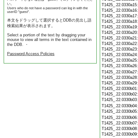
い。
T1425_.22.0330a15
Users who do not have a password can log in with the
T1425_.22.0330a16
userID "guest".
T1425_.22.0330a17
本文をドラッグして選択するとDDBの見出し語
T1425_.22.0330a18
検索結果が表示されます。
T1425_.22.0330a19
T1425_.22.0330a20
Select a portion of the text by dragging your
T1425_.22.0330a21
mouse to view all terms in the text contained in
T1425_.22.0330a22
the DDB. ・
T1425_.22.0330a23
Password Access Policies
T1425_.22.0330a24
T1425_.22.0330a25
T1425_.22.0330a26
T1425_.22.0330a27
T1425_.22.0330a28
T1425_.22.0330a29
T1425_.22.0330b01
T1425_.22.0330b02
T1425_.22.0330b03
T1425_.22.0330b04
T1425_.22.0330b05
T1425_.22.0330b06
T1425_.22.0330b07
T1425_.22.0330b08
T1425_.22.0330b09