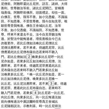
:
尼僧前。阿難即還比丘尼所。語言。諸姉。大得
:
善利。世尊聽汝等前。諸比丘尼聞已。皆稱善
:
哉善哉。阿難即前佛所。頭面禮足。却住一面。
:
白佛言。世尊。我等不善。如小兒愚癡。不識福
:
田。不知恩養。不受世尊教。我今自知見罪。唯
:
願世尊受我悔過。佛告王舍城比丘尼。汝等
:
不善。如小兒愚癡。不識福田。不知恩養。世
:
尊。呼來不來遣去不去。汝今自見罪聽汝悔
:
過。於聖法中能悔過者。増長善根自今已去
:
勿復更作。若比丘僧如法喚比丘尼僧比丘
:
尼僧法應即來。若不來者。得越毘尼罪。比丘
:
僧應遮此比丘尼僧布薩自恣若來時不聽入
:
門。若比丘僧如法
2
喚衆多比丘尼呼一比丘
:
尼亦如是。若衆多比丘如法喚比丘尼僧。法
:
應即來。若不來者。得越毘尼罪應遮此比丘
:
尼布薩自恣若來時不聽入門若衆多比丘如
:
法喚衆多比丘尼。＊喚一比丘尼亦如是。若一
:
比丘如法喚比丘尼僧。喚衆多比丘尼喚一
:
比丘尼。比丘尼法應即來。若不來
3
者。得越
:
毘尼罪。應遮此比丘尼布薩自恣。若來時不
:
聽入門若尼僧。若衆多
4
比丘尼若一比丘尼。
:
向比丘僧。向衆多比丘。向一比丘悔過法如
:
前向佛悔過法中廣説爾時世尊爲王舍城比
:
丘尼隨順説法。示教利喜。時一比丘尼得法