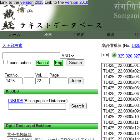
Link to the
version 2015
Link to the
version 2018
T1425_.22.0329c19
T1425_.22.0329c20
T1425_.22.0329c21
T1425_.22.0329c22
T1425_.22.0329c23
T1425_.22.0329c24
ホーム
検索
ご挨拶
組織
利
T1425_.22.0329c25
T1425_.22.0329c26
大正蔵検索
摩訶僧祇律 (No.
142
T1425_.22.0329c27
T1425_.22.0329c28
325
326
327
T1425_.22.0329c29
punctuation
Hangul
Eng
T1425_.22.0330a01
T1425_.22.0330a02
TextNo.
Vol.
Page
T1425_.22.0330a03
T1425_.22.0330a04
T1425_.22.0330a05
INBUDS
T1425_.22.0330a06
T1425_.22.0330a07
INBUDS
(Bibliographic Database)
T1425_.22.0330a08
Search
T1425_.22.0330a09
T1425_.22.0330a10
T1425_.22.0330a11
Digital Dictionary of Buddhism
T1425_.22.0330a12
T1425_.22.0330a13
電子佛教辭典
T1425_.22.0330a14
パスワードがない場合は「guest」でログインしてくださ