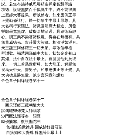
:
説。若無布施持戒忍辱精進禪定智慧等諸
:
功徳。設經無數百千倶胝生中。終不能得無
:
上寂靜大菩提果。所以然者。如來應供正等
:
正覺勤修諸行。於一切衆生中最上最尊。具
:
大名稱行安隱法。諸識圓明廣大精進。所發
:
誓願畢竟無虚。破癡暗離諸過。具衆徳寂靜
:
心。調三業不染著諸根境。得自在無後有。具
:
無量威徳光。衆莊嚴大智藏。相清淨如滿月。
:
天王龍王阿修羅王一切天衆。恭敬信奉禮
:
拜讃歎。福慧圓滿仙中大仙。状如金光初出
:
其焔。法中自在法中最上。自度度他到於彼
:
岸。一切上首爲衆所尊。如大龍王。解脱無
:
畏爲天中天。善男子。如來應供正等正覺。具
:
大功徳最勝無量。以少言詞豈能讃歎
:
金色童子因縁經卷第十一
:
金色童子因縁經卷第十二
:
西天譯經三藏朝散大夫
:
試鴻臚卿傳梵大師賜紫
:
沙門臣法護等奉 詔譯
:
時優婆塞。復説伽陀曰
:
色相謙柔衆徳具 圓成妙好普莊嚴
:
自捨如來大覺尊 餘無等比最上士