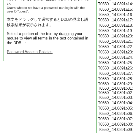
い。
T0550_.14.0891a14
Users who do not have a password can log in with the
T0550_.14.0891a15
userID "guest".
T0550_.14.0891a16
本文をドラッグして選択するとDDBの見出し語
T0550_.14.0891a17
検索結果が表示されます。
T0550_.14.0891a18
T0550_.14.0891a19
Select a portion of the text by dragging your
T0550_.14.0891a20
mouse to view all terms in the text contained in
T0550_.14.0891a21
the DDB. ・
T0550_.14.0891a22
Password Access Policies
T0550_.14.0891a23
T0550_.14.0891a24
T0550_.14.0891a25
T0550_.14.0891a26
T0550_.14.0891a27
T0550_.14.0891a28
T0550_.14.0891a29:
T0550_.14.0891b01:
T0550_.14.0891b02:
T0550_.14.0891b03
T0550_.14.0891b04
T0550_.14.0891b05
T0550_.14.0891b06
T0550_.14.0891b07
T0550_.14.0891b08
T0550_.14.0891b09