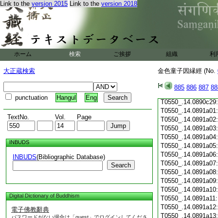
Link to the
version 2015
Link to the
version 2018
T0550_.14.0890c18
T0550_.14.0890c19
T0550_.14.0890c20
T0550_.14.0890c21
T0550_.14.0890c22
T0550_.14.0890c23
ホーム
検索
ご挨拶
組織
利
T0550_.14.0890c24
T0550_.14.0890c25
大正蔵検索
金色童子因縁經 (No.
T0550_.14.0890c26
T0550_.14.0890c27
885
886
887
88
T0550_.14.0890c28
punctuation
Hangul
Eng
T0550_.14.0890c29
T0550_.14.0891a01
TextNo.
Vol.
Page
T0550_.14.0891a02
T0550_.14.0891a03
T0550_.14.0891a04
INBUDS
T0550_.14.0891a05
T0550_.14.0891a06
INBUDS
(Bibliographic Database)
T0550_.14.0891a07
Search
T0550_.14.0891a08
T0550_.14.0891a09
T0550_.14.0891a10
Digital Dictionary of Buddhism
T0550_.14.0891a11
T0550_.14.0891a12
電子佛教辭典
T0550_.14.0891a13
パスワードがない場合は「guest」でログインしてくださ