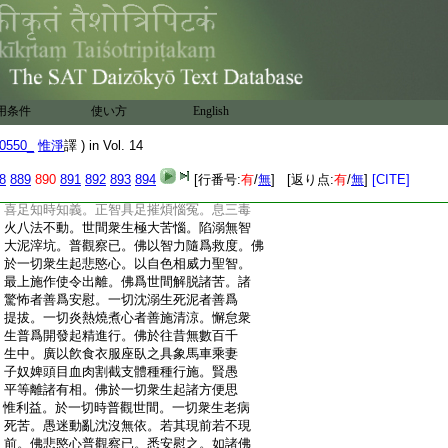
:
幢。大勇利語。大福徳藏。大法本源。大聖導
:
師。大法荷擔。大法聞持。大施福田。梵王帝
:
釋恭敬供養。勝出世間利益衆生。一切最上。
:
諸漏已盡息苦邊際。是大阿羅漢廣大明了
:
一切法律自在無畏。諸論議中問答最勝。不
:
爲一切過失染汚。開發一切勝妙之義。於諸
用条件
使い方
English
:
色相戒行禪定精進智慧。雖復圓具無所取
:
著。説法無礙。脱諸苦惱離諸戲論。爲他開
0550_
惟淨
譯 ) in Vol. 14
:
示損益之法。大慈方便普施衆生。具淨勝解
:
以無上法開示調伏。爲大醫王善療衆病。具
8
889
890
891
892
893
894
[行番号:
有
/
無
] [返り点:
有
/
無
]
[CITE]
:
自然智三界特尊。身相敦肅無量威光。少欲
:
喜足知時知義。正智具足摧煩惱冤。息三毒
:
火八法不動。世間衆生極大苦惱。陷溺無智
:
大泥滓坑。普觀察已。佛以智力隨爲救度。佛
:
於一切衆生起悲愍心。以自色相威力聖智。
:
最上施作使令出離。佛爲世間解脱諸苦。諸
:
驚怖者善爲安慰。一切沈溺生死泥者善爲
:
提拔。一切炎熱燒煮心者善施清涼。懈怠衆
:
生普爲開發起精進行。佛於往昔無數百千
:
生中。廣以飮食衣服座臥之具象馬車乘妻
:
子奴婢頭目血肉割截支體種種行施。賢愚
:
平等離諸有相。佛於一切衆生起諸方便思
:
惟利益。於一切時普觀世間。一切衆生老病
:
死苦。愚迷動亂沈沒無依。若其現前若不現
:
前。佛悲愍心普觀察已。悉安慰之。如諸佛