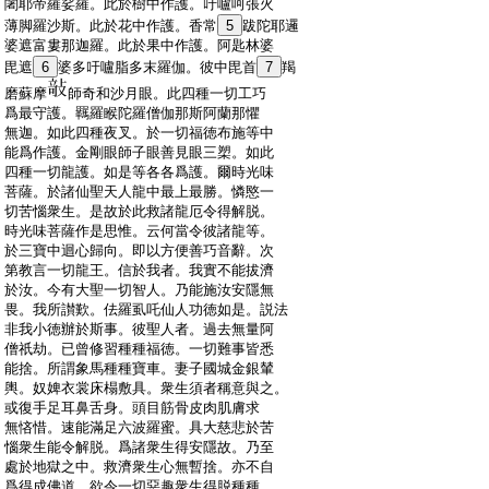
:
闍耶帝羅娑羅。此於樹中作護。吁嚧呵張火
:
薄脚羅沙斯。此於花中作護。香常
5
跋陀耶邏
:
婆遮富婁那迦羅。此於果中作護。阿匙林婆
:
毘遮
6
婆多吁嚧脂多末羅伽。彼中毘首
7
羯
:
磨蘇摩
師奇和沙月眼。此四種一切工巧
:
爲最守護。羈羅睺陀羅僧伽那斯阿蘭那懼
:
無迦。如此四種夜叉。於一切福徳布施等中
:
能爲作護。金剛眼師子眼善見眼三槊。如此
:
四種一切龍護。如是等各各爲護。爾時光味
:
菩薩。於諸仙聖天人龍中最上最勝。憐愍一
:
切苦惱衆生。是故於此救諸龍厄令得解脱。
:
時光味菩薩作是思惟。云何當令彼諸龍等。
:
於三寶中迴心歸向。即以方便善巧音辭。次
:
第教言一切龍王。信於我者。我實不能拔濟
:
於汝。今有大聖一切智人。乃能施汝安隱無
:
畏。我所讃歎。佉羅虱吒仙人功徳如是。説法
:
非我小徳辦於斯事。彼聖人者。過去無量阿
:
僧祇劫。已曾修習種種福徳。一切難事皆悉
:
能捨。所謂象馬種種寶車。妻子國城金銀輦
:
輿。奴婢衣裳床榻敷具。衆生須者稱意與之。
:
或復手足耳鼻舌身。頭目筋骨皮肉肌膚求
:
無悋惜。速能滿足六波羅蜜。具大慈悲於苦
:
惱衆生能令解脱。爲諸衆生得安隱故。乃至
:
處於地獄之中。救濟衆生心無暫捨。亦不自
:
爲得成佛道。欲令一切惡趣衆生得脱種種