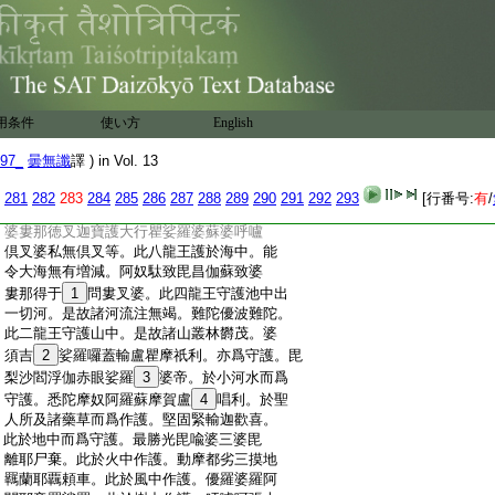
:
更説。我等梵天諸天中尊。猶如大仙聖人中
:
尊。我諸天中有梵行者。若
15
放種種神祇呪術
:
我皆了知。亦能爲他分別廣説。時虱吒仙言。
:
若能如是。亦可教化一切衆生悉令知之。是
:
時青眼帝釋天主在於衆中。虱吒仙人語帝
:
釋言。天主。一切善法必令具足。住持於世
用条件
使い方
English
:
常使照明。修善法人擁護勿捨。若有精進樂
:
善衆生。持戒多聞修禪學慧。如是等衆。天主
97_
曇無讖
譯 ) in Vol. 13
:
應當供給所須衣服飮食臥具湯藥。種種施
:
與令無有窮。我説虚空星宿法已。今此世界
281
282
283
284
285
286
287
288
289
290
291
292
293
[行番号:
有
/
:
諸地分中。各有龍王停止守衞。如娑伽羅龍
:
婆婁那徳叉迦寶護大行瞿娑羅婆蘇婆呼嚧
:
倶叉婆私無倶叉等。此八龍王護於海中。能
:
令大海無有増減。阿奴駄致毘昌伽蘇致婆
:
婁那得于
1
問婁叉婆。此四龍王守護池中出
:
一切河。是故諸河流注無竭。難陀優波難陀。
:
此二龍王守護山中。是故諸山叢林欝茂。婆
:
須吉
2
娑羅囉蓋輸盧瞿摩祇利。亦爲守護。毘
:
梨沙閻浮伽赤眼娑羅
3
婆帝。於小河水而爲
:
守護。悉陀摩奴阿羅蘇摩賀盧
4
唱利。於聖
:
人所及諸藥草而爲作護。堅固緊輸迦歡喜。
:
此於地中而爲守護。最勝光毘喩婆三婆毘
:
離耶尸棄。此於火中作護。動摩都劣三摸地
:
羈蘭耶覊頼車。此於風中作護。優羅婆羅阿