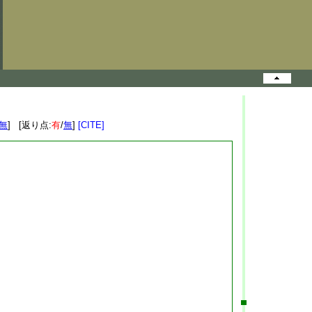
無
] [返り点:
有
/
無
]
[CITE]