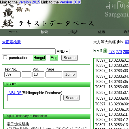
Link to the
version 2015
Link to the
version 2018
T0397_.13.0282c19
T0397_.13.0282c20
T0397_.13.0282c21
T0397_.13.0282c22
T0397_.13.0282c23
T0397_.13.0282c24
ホーム
検索
ご挨拶
組織
利
T0397_.13.0282c25
T0397_.13.0282c26
大正蔵検索
大方等大集經 (No.
03
T0397_.13.0282c27
T0397_.13.0282c28
278
279
280
T0397_.13.0282c29
punctuation
Hangul
Eng
T0397_.13.0283a01
T0397_.13.0283a02
TextNo.
Vol.
Page
T0397_.13.0283a03
T0397_.13.0283a04
T0397_.13.0283a05
INBUDS
T0397_.13.0283a06
T0397_.13.0283a07
INBUDS
(Bibliographic Database)
Search
T0397_.13.0283a08
T0397_.13.0283a09
T0397_.13.0283a10
T0397_.13.0283a11
Digital Dictionary of Buddhism
T0397_.13.0283a12
電子佛教辭典
T0397_.13.0283a13
パスワードがない場合は「guest」でログインしてくださ