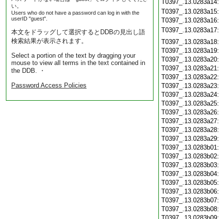
T0397_.13.0283a14
い。
T0397_.13.0283a15
Users who do not have a password can log in with the
userID "guest".
T0397_.13.0283a16
T0397_.13.0283a17
本文をドラッグして選択するとDDBの見出し語
検索結果が表示されます。
T0397_.13.0283a18
T0397_.13.0283a19
Select a portion of the text by dragging your
T0397_.13.0283a20
mouse to view all terms in the text contained in
T0397_.13.0283a21
the DDB. ・
T0397_.13.0283a22
Password Access Policies
T0397_.13.0283a23
T0397_.13.0283a24
T0397_.13.0283a25
T0397_.13.0283a26
T0397_.13.0283a27
T0397_.13.0283a28
T0397_.13.0283a29
T0397_.13.0283b01
T0397_.13.0283b02
T0397_.13.0283b03
T0397_.13.0283b04
T0397_.13.0283b05
T0397_.13.0283b06
T0397_.13.0283b07
T0397_.13.0283b08
T0397_.13.0283b09