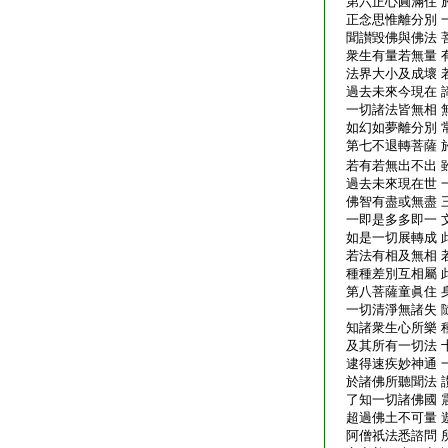
第六正心圓滿住 
正念思惟離分別 
聞讃毀佛與佛法 
衆生有量若無量 
法界大小及成壞 
過去未來今現在 
一切諸法皆無相 
如幻如夢離分別 
第七不退轉菩薩 
若有若無出不出 
過去未來現在世 
佛智有盡或無盡 
一即是多多即一 
如是一切展轉成 
若法有相及無相 
種種差別互相屬 
第八菩薩童眞住 
一切清淨無諸失 
知諸衆生心所樂 
及其所有一切法 
逮得速疾妙神通 
於諸佛所聽聞法 
了知一切諸佛國 
超過佛土不可量 
阿僧祇法悉諮問 