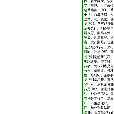
界。諸菩薩衆。依如
梵行清淨。從菩薩位
慧菩薩言。佛子。菩
十法。而爲所縁。作
語業。意。意業。佛
梵行耶。乃至戒是梵
當知梵行。則爲非善
爲臭惡。則爲不淨。
雜染。則爲死屍。則
者。梵行則是行住坐
若語是梵行者。梵行
喉吻。吐納抑縱。高
梵行則是起居問訊。
讃説毀説。安立説。
行者。梵行則應是覺
分別。是憶念。是種
惟。是幻術。是眠夢
梵行則是思想。寒熱
梵行者。爲色是佛耶
行是佛耶。識是佛耶
耶。神通是佛耶。業
若法是梵行者。爲寂
耶。不生是法耶。不
耶。無分別是法耶。
法耶。若僧是梵行者