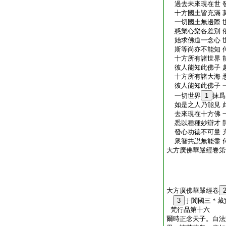
過去未來現在世 
十方國土皆充滿 
一切國土無邊際 
惑業心樂各差別 
始求佛道一念心 
斯等尚亦不能知 
十方所有諸世界 
彼人能知此佛子 
十方所有諸大海 
彼人能知此佛子 
一切世界
1
抹爲
如是之人乃能見 
去來現在十方佛 
悉以種種妙辯才 
發心功徳不可量 
衆智共説無能盡 
大方廣佛華嚴經卷第
大方廣佛華嚴經卷
3
于闐國三＊
梵行品第十六
爾時正念天子。白法