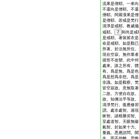
流果是僧耶。一來向
不還向是僧耶。不還
僧耶。阿羅漢果是僧
是僧耶。若戒是梵行
清淨是戒耶。教威儀
戒耶。
7
和尚是戒
是戒耶。著袈裟衣是
命是戒耶。如是觀已
所著。於法無所住。
現在空寂。無作業者
彼世不改變。此中何
處來。誰之所有。體
有。爲是無。爲是色
爲是想爲非想。爲是
非識。如是觀察。梵
皆空寂故。意無取著
二故。方便自在故。
故。知佛法平等故。
清淨梵行。復應修習
謂。處非處智。過現
昧智。諸根勝劣智。
至處道智。天眼無礙
氣智。於如來十力。
量義。悉應諮問。聞
生。而不捨離。思惟