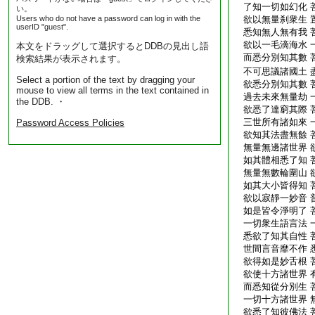
了知一切如幻化 
い。
Users who do not have a password can log in with the
欲以無量刹衆生 
userID "guest".
悉知無人無有我 
欲以一毛滴海水 
本文をドラッグして選択するとDDBの見出し語
而悉分別知其數 
検索結果が表示されます。
不可思議諸國土 
Select a portion of the text by dragging your
欲悉分別知其數 
mouse to view all terms in the text contained in
過去未來無量劫 
the DDB. ・
欲悉了達窮其際 
三世所有諸如來 
Password Access Policies
欲知其法盡無餘 
無量無邊諸世界 
如其體相悉了知 
無量無數輪圍山 
如其大小皆得知 
欲以寂靜一妙音 
如是皆令淨明了 
一切衆生語言法 
悉欲了知其自性 
世間言音靡不作 
欲得如是妙舌根 
欲使十方諸世界 
而悉知從分別生 
一切十方諸世界 
欲悉了知彼佛法 