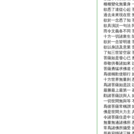
種種變化無量身 
欲悉了達從心起 
過去未來現在世 
欲於一念悉了知 
欲具演説一句法 
而令文義各不同 
十方一切諸衆生 
欲於一念皆明達 
欲以身語及意業 
了知三世皆空寂 
菩薩如是發心已 
恭敬供養諸如來 
菩薩勇猛求佛道 
爲彼稱歎使順行 
十方世界無量刹 
爲諸菩薩如是説 
最勝最上最第一 
勸諸菩薩説與人 
一切世間無與等 
爲彼菩薩常稱讃 
佛是世間大力主 
令諸菩薩住是中 
無量無邊諸佛所 
常爲諸佛所攝受 
所有寂靜諸三昧 