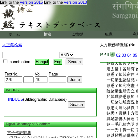
Link to the
version 2015
Link to the
version 2018
諸禪解脱及三昧 
欲悉了知入住出 
隨諸衆生根利鈍 
欲悉了達分別知 
一切衆生種種解 
如是無量欲悉知 
ホーム
検索
ご挨拶
組織
利
衆生諸界各差別 
欲悉了知其體性 
大正蔵検索
大方廣佛華嚴經 (No.
一切有爲諸行道 
悉欲了知其實性 
82
83
84
85
一切世界諸衆生 
punctuation
Hangul
Eng
欲得天眼皆明見 
過去世中曾所有 
TextNo.
Vol.
Page
欲悉了知其宿住 
一切衆生諸結惑 
欲悉了知究竟盡 
INBUDS
隨諸衆生所安立 
如其世諦悉欲知 
INBUDS
(Bibliographic Database)
一切諸法離言説 
Search
欲悉明達此眞義 
欲悉＊震動十方國
具足諸佛大神通 
Digital Dictionary of Buddhism
欲一毛孔放光明 
一一光中覺一切 
電子佛教辭典
欲以難思諸佛刹 
パスワードがない場合は「guest」でログインしてくださ