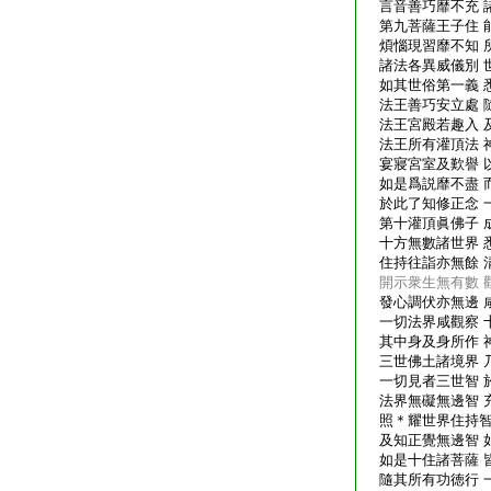
言音善巧靡不充 
第九菩薩王子住 
煩惱現習靡不知 
諸法各異威儀別 
如其世俗第一義 
法王善巧安立處 
法王宮殿若趣入 
法王所有灌頂法 
宴寢宮室及歎譽 
如是爲説靡不盡 
於此了知修正念 
第十灌頂眞佛子 
十方無數諸世界 
住持往詣亦無餘 
開示衆生無有數 
發心調伏亦無邊 
一切法界咸觀察 
其中身及身所作 
三世佛土諸境界 
一切見者三世智 
法界無礙無邊智 
照＊耀世界住持智
及知正覺無邊智 
如是十住諸菩薩 
隨其所有功徳行 