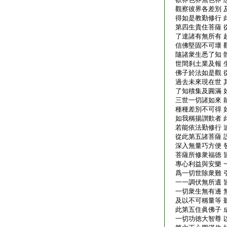
觀察彼界各差別 
得如是教勤修行 
第四生貴住菩薩 
了達諸有無所有 
信佛堅固不可壞 
隨諸衆生悉了知 
世間刹土業及報 
佛子於法如是觀 
過去未來現在世 
了知積集及圓滿 
三世一切諸如來 
種種差別不可得 
如我稱揚讃歎者 
若能依法勤修行 
從此第五諸菩薩 
深入無量巧方便 
菩薩所修衆福徳 
專心利益與安樂 
爲一切世除衆難 
一一調伏無所遺 
一切衆生無有邊 
及以不可稱量等 
此第五住眞佛子 
一切功徳大智尊 