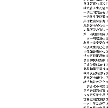
爲彼菩薩如是説 
摧滅諸有生死輪 
一切世間無所著 
一切衆生墮惡道 
與作救護歸依處 
此是菩薩發心住 
如我所説教誨法 
第二治地住菩薩 
十方一切諸衆生 
利益大悲安樂心 
守護衆生同已心 
已住如是勝妙心 
常樂寂靜正思惟 
發言和悦離麁獷 
了達於義如法行 
此是初學菩提行 
我今説彼所應行 
第三菩薩修行住 
諸法無常苦及空 
一切諸法不可樂 
無所分別無眞實 
次令觀察衆生界 
世界差別盡無餘 
十方世界及虚空 
欲界色界無色界 