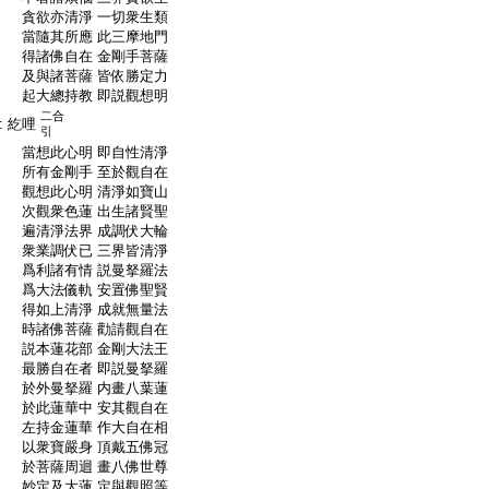
:
貪欲亦清淨 一切衆生類
:
當隨其所應 此三摩地門
:
得諸佛自在 金剛手菩薩
:
及與諸菩薩 皆依勝定力
:
起大總持教 即説觀想明
二合
:
紇哩
引
:
當想此心明 即自性清淨
:
所有金剛手 至於觀自在
:
觀想此心明 清淨如寶山
:
次觀衆色蓮 出生諸賢聖
:
遍清淨法界 成調伏大輪
:
衆業調伏已 三界皆清淨
:
爲利諸有情 説曼拏羅法
:
爲大法儀軌 安置佛聖賢
:
得如上清淨 成就無量法
:
時諸佛菩薩 勸請觀自在
:
説本蓮花部 金剛大法王
:
最勝自在者 即説曼拏羅
:
於外曼拏羅 内畫八葉蓮
:
於此蓮華中 安其觀自在
:
左持金蓮華 作大自在相
:
以衆寶嚴身 頂戴五佛冠
:
於菩薩周迴 畫八佛世尊
:
妙定及大蓮 定與觀照等