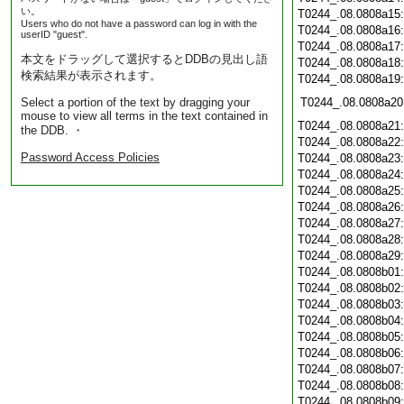
い。
T0244_.08.0808a15
Users who do not have a password can log in with the
T0244_.08.0808a16
userID "guest".
T0244_.08.0808a17
本文をドラッグして選択するとDDBの見出し語
T0244_.08.0808a18
検索結果が表示されます。
T0244_.08.0808a19
Select a portion of the text by dragging your
T0244_.08.0808a20
mouse to view all terms in the text contained in
T0244_.08.0808a21
the DDB. ・
T0244_.08.0808a22
Password Access Policies
T0244_.08.0808a23
T0244_.08.0808a24
T0244_.08.0808a25
T0244_.08.0808a26
T0244_.08.0808a27
T0244_.08.0808a28
T0244_.08.0808a29
T0244_.08.0808b01
T0244_.08.0808b02
T0244_.08.0808b03
T0244_.08.0808b04
T0244_.08.0808b05
T0244_.08.0808b06
T0244_.08.0808b07
T0244_.08.0808b08
T0244_.08.0808b09