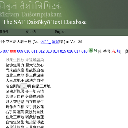
:
佛説最上根本大樂金剛不空三
:
昧大教王經卷第五
:
西天譯經三藏朝＊奉大夫試光
:
祿卿明教大師臣法賢奉 詔譯
:
除諸業障一切智金剛儀軌分第十八
用条件
使い方
English
:
爾時觀自在 復説三摩地
:
最上清淨法 是即金剛手
不空三昧大教王經 (No.
0244_
法賢
譯 ) in Vol. 08
:
調伏於諸惡 而現蓮花部
:
諸佛方便力 利益衆生故
6
807
808
809
810
811
812
813
814
815
816
817
818
[行番号:
有
/
無
] [
:
忿怒大明王 清淨諸三有
:
以衆生性欲 未遠離諸染
:
諸佛無礙力 起大悲愍心
:
尚未能救度 是故觀自在
:
説此三摩地 是三世諸佛
:
大三摩地王 諸法之自性
:
名金剛智
1
明 由是三摩地
:
諸佛所觀照 令一切有情
:
皆得大自在 菩薩摩訶薩
:
以大智悲愍 自在度衆生
:
現作自在相 左手持妙蓮
:
右手開蓮葉 觀照於自性
:
住此三摩地 猶衆妙色蓮
:
自性無諸染 無染清淨故
:
不著諸煩惱 三界貪欲生