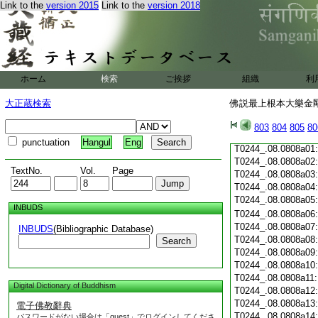
Link to the
version 2015
Link to the
version 2018
T0244_.08.0807c19:
T0244_.08.0807c20
T0244_.08.0807c21
T0244_.08.0807c22
T0244_.08.0807c23
T0244_.08.0807c24
ホーム
検索
ご挨拶
組織
利
T0244_.08.0807c25
T0244_.08.0807c26
大正蔵検索
佛説最上根本大樂金剛
T0244_.08.0807c27
T0244_.08.0807c28
803
804
805
80
T0244_.08.0807c29
punctuation
Hangul
Eng
T0244_.08.0808a01
T0244_.08.0808a02
TextNo.
Vol.
Page
T0244_.08.0808a03
T0244_.08.0808a04
T0244_.08.0808a05
INBUDS
T0244_.08.0808a06
T0244_.08.0808a07
INBUDS
(Bibliographic Database)
T0244_.08.0808a08
Search
T0244_.08.0808a09
T0244_.08.0808a10
T0244_.08.0808a11
Digital Dictionary of Buddhism
T0244_.08.0808a12
T0244_.08.0808a13
電子佛教辭典
T0244_.08.0808a14
パスワードがない場合は「guest」でログインしてくださ