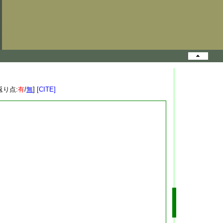
返り点:
有
/
無
]
[CITE]