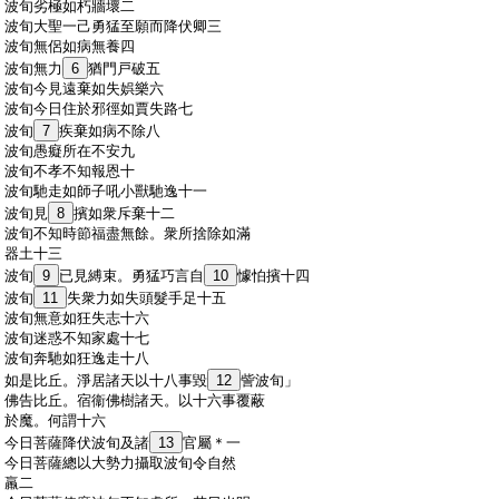
:
波旬劣極如朽牆壞二
:
波旬大聖一己勇猛至願而降伏卿三
:
波旬無侶如病無養四
:
波旬無力
6
猶門戸破五
:
波旬今見遠棄如失娯樂六
:
波旬今日住於邪徑如賈失路七
:
波旬
7
疾棄如病不除八
:
波旬愚癡所在不安九
:
波旬不孝不知報恩十
:
波旬馳走如師子吼小獸馳逸十一
:
波旬見
8
擯如衆斥棄十二
:
波旬不知時節福盡無餘。衆所捨除如滿
:
器土十三
:
波旬
9
已見縛束。勇猛巧言自
10
懅怕擯十四
:
波旬
11
失衆力如失頭髮手足十五
:
波旬無意如狂失志十六
:
波旬迷惑不知家處十七
:
波旬奔馳如狂逸走十八
:
如是比丘。淨居諸天以十八事毀
12
訾波旬」
:
佛告比丘。宿衞佛樹諸天。以十六事覆蔽
:
於魔。何謂十六
:
今日菩薩降伏波旬及諸
13
官屬＊一
:
今日菩薩總以大勢力攝取波旬令自然
:
羸二