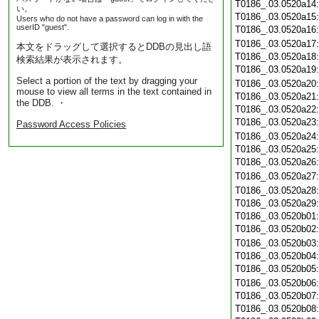
T0186_.03.0520a14
い。
T0186_.03.0520a15
Users who do not have a password can log in with the
userID "guest".
T0186_.03.0520a16
T0186_.03.0520a17
本文をドラッグして選択するとDDBの見出し語
T0186_.03.0520a18
検索結果が表示されます。
T0186_.03.0520a19
Select a portion of the text by dragging your
T0186_.03.0520a20
mouse to view all terms in the text contained in
T0186_.03.0520a21
the DDB. ・
T0186_.03.0520a22
T0186_.03.0520a23
Password Access Policies
T0186_.03.0520a24
T0186_.03.0520a25
T0186_.03.0520a26
T0186_.03.0520a27
T0186_.03.0520a28
T0186_.03.0520a29
T0186_.03.0520b01
T0186_.03.0520b02
T0186_.03.0520b03
T0186_.03.0520b04
T0186_.03.0520b05
T0186_.03.0520b06
T0186_.03.0520b07
T0186_.03.0520b08