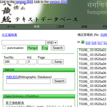
T0186_.03.0519c19
Link to the
version 2015
Link to the
version 2018
T0186_.03.0519c20
T0186_.03.0519c21
T0186_.03.0519c22
T0186_.03.0519c23
T0186_.03.0519c24
ホーム
検索
ご挨拶
組織
利
T0186_.03.0519c25
T0186_.03.0519c26
大正蔵検索
佛説普曜經 (No.
018
T0186_.03.0519c27
T0186_.03.0519c28
515
516
517
51
T0186_.03.0519c29
punctuation
Hangul
Eng
T0186_.03.0520a01
T0186_.03.0520a02
TextNo.
Vol.
Page
T0186_.03.0520a03
T0186_.03.0520a04
T0186_.03.0520a05
INBUDS
T0186_.03.0520a06
INBUDS
(Bibliographic Database)
T0186_.03.0520a07
Search
T0186_.03.0520a08
T0186_.03.0520a09
T0186_.03.0520a10
T0186_.03.0520a11
Digital Dictionary of Buddhism
T0186_.03.0520a12
電子佛教辭典
T0186_.03.0520a13
パスワードがない場合は「guest」でログインしてくださ