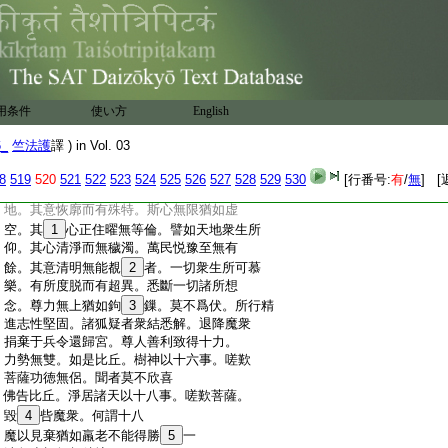
:
無瞋無塵無
29
有所 擧動作事常少欲
:
於是樹神。覩
30
其威神即懷恐懼。承佛威
:
力。所言至誠悉共和同。以十六事嗟歎菩
:
薩。今清淨人極妙巍巍。如十五日月盛滿時。
:
其明普照。猶如日出曜於天下。如樹華茂
:
無不芬葩。
31
奇相衆好金
32
色
33
從容。諸根寂
用条件
使い方
English
:
定猶如蓮華處於浴池。所演有威猶師子
:
吼而有殊特。猶念菩薩。在林樹間獨歩無
6_
竺法護
譯 ) in Vol. 03
:
畏。所造習行人中獨尊。譬
34
安明山跱
35
于
:
大海超絶獨顯。平等堅固如鐵圍山出衆山
8
519
520
521
522
523
524
525
526
527
528
529
530
[行番号:
有
/
無
] [
:
上。尊人功勳普聞遠近。若水具足攝持天
:
地。其意恢廓而有殊特。斯心無限猶如虚
:
空。其
1
心正住曜無等倫。譬如天地衆生所
:
仰。其心清淨而無穢濁。萬民悦豫至無有
:
餘。其意清明無能覩
2
者。一切衆生所可慕
:
樂。有所度脱而有超異。悉斷一切諸所想
:
念。尊力無上猶如鉤
3
鏁。莫不爲伏。所行精
:
進志性堅固。諸狐疑者衆結悉解。退降魔衆
:
捐棄于兵令還歸宮。尊人善利致得十力。
:
力勢無雙。如是比丘。樹神以十六事。嗟歎
:
菩薩功徳無侶。聞者莫不欣喜
:
佛告比丘。淨居諸天以十八事。嗟歎菩薩。
:
毀
4
呰魔衆。何謂十八
:
魔以見棄猶如羸老不能得勝
5
一