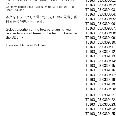
T0160_.03.0339b01
い。
T0160_.03.0339b02
Users who do not have a password can log in with the
T0160_.03.0339b03
userID "guest".
T0160_.03.0339b04
本文をドラッグして選択するとDDBの見出し語
T0160_.03.0339b05
検索結果が表示されます。
T0160_.03.0339b06
T0160_.03.0339b07
Select a portion of the text by dragging your
T0160_.03.0339b08
mouse to view all terms in the text contained in
the DDB. ・
T0160_.03.0339b09
T0160_.03.0339b10
Password Access Policies
T0160_.03.0339b11
T0160_.03.0339b12
T0160_.03.0339b13
T0160_.03.0339b14
T0160_.03.0339b15
T0160_.03.0339b16
T0160_.03.0339b17
T0160_.03.0339b18
T0160_.03.0339b19
T0160_.03.0339b20
T0160_.03.0339b21
T0160_.03.0339b22
T0160_.03.0339b23
T0160_.03.0339b24
T0160_.03.0339b25