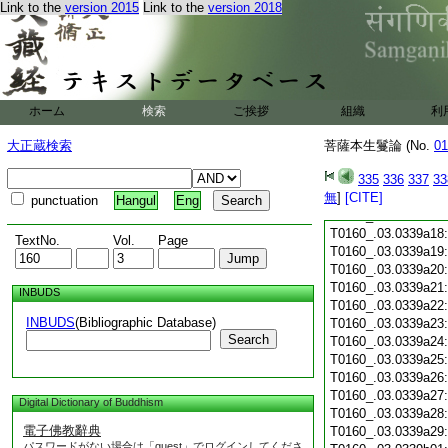
Link to the
version 2015
Link to the
version 2018
T0160_.03.0339a06
T0160_.03.0339a07
T0160_.03.0339a08
T0160_.03.0339a09
T0160_.03.0339a10
T0160_.03.0339a11
ホーム
検索
ご挨拶
組織
利
T0160_.03.0339a12
T0160_.03.0339a13
大正蔵検索
菩薩本生鬘論 (No.
01
T0160_.03.0339a14
T0160_.03.0339a15
335
336
337
33
無
T0160_.03.0339a16
]
[CITE]
punctuation
Hangul
Eng
T0160_.03.0339a17
T0160_.03.0339a18
TextNo.
Vol.
Page
T0160_.03.0339a19
T0160_.03.0339a20
T0160_.03.0339a21
INBUDS
T0160_.03.0339a22
INBUDS
(Bibliographic Database)
T0160_.03.0339a23
Search
T0160_.03.0339a24
T0160_.03.0339a25
T0160_.03.0339a26
T0160_.03.0339a27
Digital Dictionary of Buddhism
T0160_.03.0339a28
電子佛教辭典
T0160_.03.0339a29
パスワードがない場合は「guest」でログインしてくださ